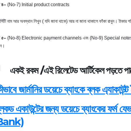
৪
–
(No-7) Initial product contracts
্সিটি নাম আর অবস্থান লিখুন ( যদি জানা থাকে) আর না জানা থাকালে ফাঁকা রাখুন। টাকার
৫
–
(No-8) Electronic payment channels এবং (No-9) Special notes
িন।
একই রকম /এই রিলেটেড
আর্টিকেল পড়তে
পা
ীভাবে জার্মানির ডয়েচে ব্যাংকে ব্লক এ্যাকাউ
্লকড একাউন্টের জন্য ডয়েচে ব্যাংকের ফর্
Bank)