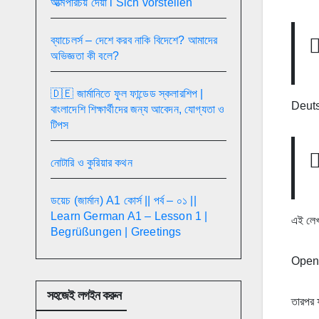
আত্মপরিচয় দেয়া l Sich vorstellen
ব্যাচেলর্স – দেশে করব নাকি বিদেশে? আমাদের
অভিজ্ঞতা কী বলে?
🇩🇪 জার্মানিতে ফুল ফান্ডেড স্কলারশিপ |
Deutsc
বাংলাদেশি শিক্ষার্থীদের জন্য আবেদন, যোগ্যতা ও
টিপস
নোটারি ও কুরিয়ার কথন
ডয়েচ (জার্মান) A1 কোর্স || পর্ব – ০১ ||
Learn German A1 – Lesson 1 |
এই লেখ
Begrüßungen | Greetings
Openi
সহজেই লগইন করুন
তারপর 