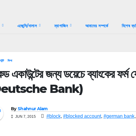
স
এজেন্সি/দালাল
ম্যাগাজিন
আমাদের সম্পর্কে
বিশেষ ব্য
উন্ট
ভিসা
কড একাউন্টের জন্য ডয়েচে ব্যাংকের ফর্ম 
Deutsche Bank)
By
Shahnur Alam
#block
,
#blocked account
,
#german bank
JUN 7, 2015