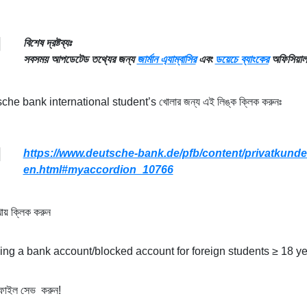
বিশেষ দ্রষ্টব্যঃ
সবসময় আপডেটেড তথ্যের জন্য
জার্মান এ্যাম্বাসির
এবং
ডয়েচে ব্যাংকের
অফিসিয়াল 
he bank international student’s খোলার জন্য এই লিঙ্ক ক্লিক করুনঃ
https://www.deutsche-bank.de/pfb/content/privatkunde
en.html#myaccordion_10766
ায় ক্লিক করুন
ng a bank account/blocked account for foreign students ≥ 18 y
ফাইল সেভ করুন!