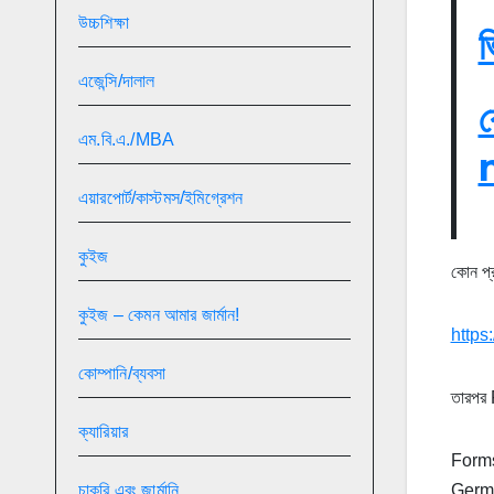
উচ্চশিক্ষা
ভ
এজেন্সি/দালাল
ক
এম.বি.এ./MBA
এয়ারপোর্ট/কাস্টমস/ইমিগ্রেশন
কুইজ
কোন প্
কুইজ – কেমন আমার জার্মান!
https
কোম্পানি/ব্যবসা
তারপর
ক্যারিয়ার
Forms 
Germa
চাকরি এবং জার্মানি