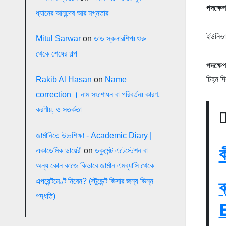
পদক্ষেপ
ধ্যানের আনন্দের আর মগ্নতার
ইউনিভার
Mitul Sarwar
on
ডাড স্কলারশিপঃ শুরু
থেকে শেষের গল্প
পদক্ষেপ
চিহ্ন দ
Rakib Al Hasan
on
Name
correction । নাম সংশোধন বা পরিবর্তনঃ কারণ,
করণীয়, ও সতর্কতা
জার্মানিতে উচ্চশিক্ষা - Academic Diary |
ক
একাডেমিক ডায়েরী
on
ডকুমেন্ট এটেস্টেশন বা
অন্য কোন কাজে কিভাবে জার্মান এমব্যাসি থেকে
এপয়েন্টমেণ্ট নিবেন? (স্টুডেন্ট ভিসার জন্য ভিন্ন
ব
পদ্ধতি)