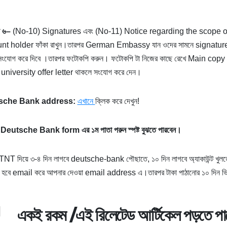
৬
–
(No-10) Signatures এবং (No-11) Notice regarding the scope o
nt holder ফাঁকা রাখুন।তারপর German Embassy যান ওদের সামনে signature 
ংযোগ করে দিবে ।তারপর ফটোকপি করুন। ফটোকপি টা নিজের কাছে রেখে Main copy 
university offer letter থাকলে সংযোগ করে দেন।
sche Bank address
:
এখানে
ক্লিক করে দেখুন!
 Deutsche Bank form এর ১ম পাতা পরুন স্পষ্ট বুঝতে পারবেন।
T দিয়ে ৩-৪ দিন লাগবে deutsche-bank পৌছাতে, ১০ দিন লাগবে অ্যাকাউন্ট খুলতে।
 হবে email করে আপনার দেওয়া email address এ।তারপর টাকা পাঠানোর ১০ দিন
একই রকম /এই রিলেটেড
আর্টিকেল পড়তে
পা