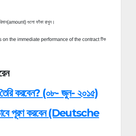
 পরিমান(amount) গুলো ফাঁকা রাখুন।
 on the immediate performance of the contract টিক
রে
ন
ন্ট তৈরি করবেন? (০৮- জুন- ২০১৫)
ম যেভাবে পূরণ করবেন (Deutsche