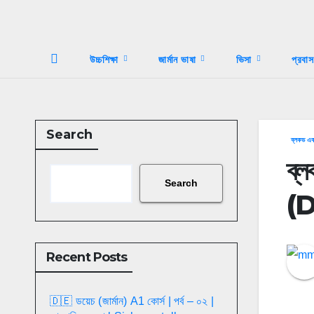
উচ্চশিক্ষা
জার্মান ভাষা
ভিসা
প্রবা
Search
ব্লকড একা
ব্ল
Search
(
Recent Posts
🇩🇪 ডয়েচ (জার্মান) A1 কোর্স | পর্ব – ০২ |