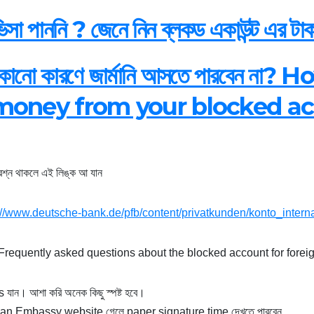
িসা পাননি ? জেনে নিন ব্লকড একাউন্ট এর ট
োনো কারণে জার্মানি আসতে পারবেন ন
money from your blocked a
রশ্ন থাকলে এই লিঙ্ক আ যান
://www.deutsche-bank.de/pfb/content/privatkunden/konto_inter
 Frequently asked questions about the blocked account for fore
যান। আশা করি অনেক কিছু স্পষ্ট হবে।
n Embassy website গেলে paper signature time দেখতে পারবেন,