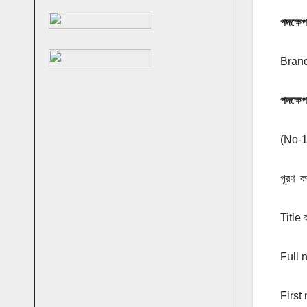
পদক্ষেপ
Branc
পদক্ষেপ
(No-1
পূরণ কর
Title 
Full
First