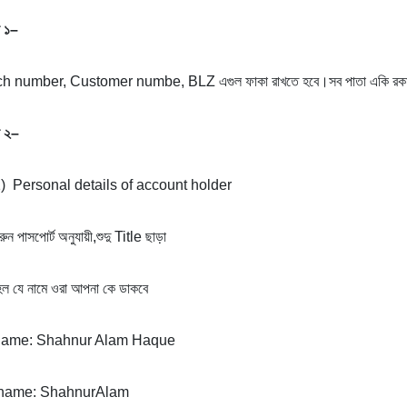
১
–
h number, Customer numbe, BLZ এগুল ফাকা রাখতে হবে।সব পাতা একি র
২
–
) Personal details of account holder
ুন পাসপোর্ট অনুযায়ী,শুদু Title ছাড়া
হল যে নামে ওরা আপনা কে ডাকবে
 name: Shahnur Alam Haque
 name: ShahnurAlam