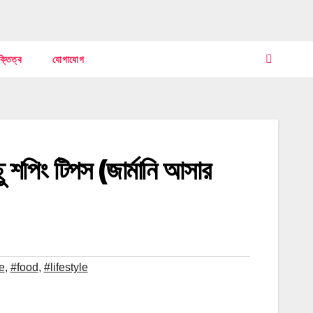
ক্তিত্ব
যোগাযোগ
িছু শপিং টিপস (জার্মানি আসার
e
,
#food
,
#lifestyle