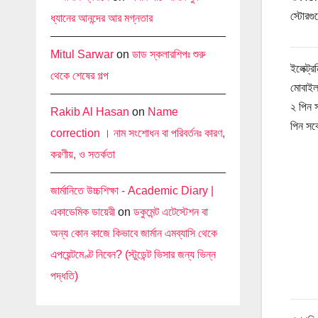
স্টোরগ
ধ্যানের আনন্দের আর মগ্নতার
Mitul Sarwar
on
ডাড স্কলারশিপঃ শুরু
ইলেক্ট্রন
থেকে শেষের গল্প
মোবাইল
২ পিন 
Rakib Al Hasan
on
Name
পিন সক
correction । নাম সংশোধন বা পরিবর্তনঃ কারণ,
করণীয়, ও সতর্কতা
জার্মানিতে উচ্চশিক্ষা - Academic Diary |
একাডেমিক ডায়েরী
on
ডকুমেন্ট এটেস্টেশন বা
অন্য কোন কাজে কিভাবে জার্মান এমব্যাসি থেকে
এপয়েন্টমেণ্ট নিবেন? (স্টুডেন্ট ভিসার জন্য ভিন্ন
পদ্ধতি)