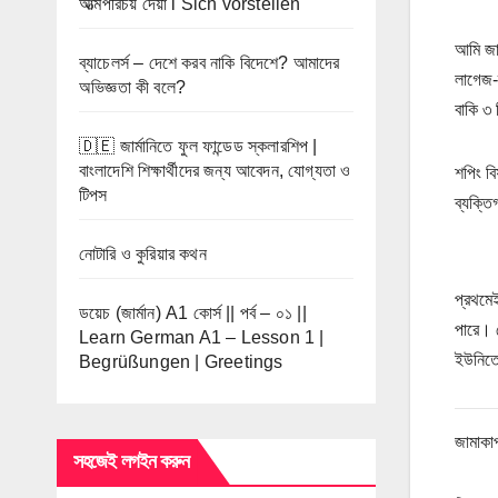
আত্মপরিচয় দেয়া l Sich vorstellen
আমি জার
ব্যাচেলর্স – দেশে করব নাকি বিদেশে? আমাদের
লাগেজ-ব
অভিজ্ঞতা কী বলে?
বাকি ৩
🇩🇪 জার্মানিতে ফুল ফান্ডেড স্কলারশিপ |
বাংলাদেশি শিক্ষার্থীদের জন্য আবেদন, যোগ্যতা ও
শপিং বি
টিপস
ব্যক্ত
নোটারি ও কুরিয়ার কথন
প্রথমে
ডয়েচ (জার্মান) A1 কোর্স || পর্ব – ০১ ||
পারে। 
Learn German A1 – Lesson 1 |
ইউনিতে
Begrüßungen | Greetings
জামাকা
সহজেই লগইন করুন