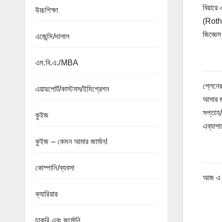
বিয়ারে
উচ্চশিক্ষা
(Roth
জিজ্ঞে
এজেন্সি/দালাল
এম.বি.এ./MBA
প্লেনে
এয়ারপোর্ট/কাস্টমস/ইমিগ্রেশন
আসার জন
সপ্তাহ/
কুইজ
এব্যাপা
কুইজ – কেমন আমার জার্মান!
কোম্পানি/ব্যবসা
আজ এ প
ক্যারিয়ার
চাকরি এবং জার্মানি