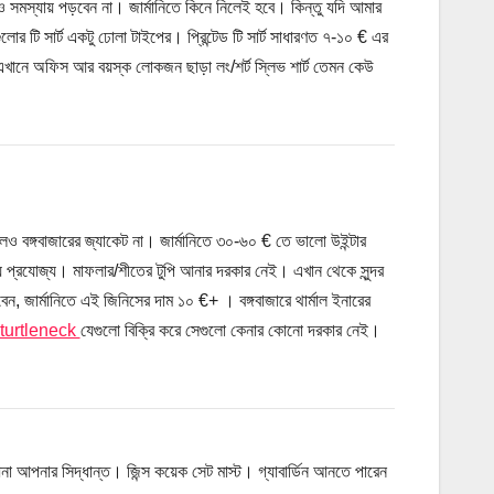
েও সমস্যায় পড়বেন না। জার্মানিতে কিনে নিলেই হবে। কিন্তু যদি আমার
 টি সার্ট একটু ঢোলা টাইপের। প্রিন্টেড টি সার্ট সাধারণত ৭-১০ € এর
-এখানে অফিস আর বয়স্ক লোকজন ছাড়া লং/শর্ট স্লিভ শার্ট তেমন কেউ
ও বঙ্গবাজারের জ্যাকেট না। জার্মানিতে ৩০-৬০ € তে ভালো উইন্টার
প্রযোজ্য। মাফলার/শীতের টুপি আনার দরকার নেই। এখান থেকে সুন্দর
জার্মানিতে এই জিনিসের দাম ১০ €+ । বঙ্গবাজারে থার্মাল ইনারের
turtleneck
যেগুলো বিক্রি করে সেগুলো কেনার কোনো দরকার নেই।
না আপনার সিদ্ধান্ত। জিন্স কয়েক সেট মাস্ট। গ্যাবার্ডিন আনতে পারেন