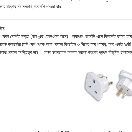
ুলোয় রান্নার সব মসলাই কমবেশি পাওয়া যায়।
িক্স:
 ফোন দেশেই সস্তা (হাই এন্ড ফোনগুলো বাদে)। ল্যাপটপ জার্মানি এসে কিনলেই ভালো হব
সকেট কনভার্টার (যদি দেশ থেকে আনা কোনো ডিভাইস ৩ পিনের হয়ে থাকে), আর একটা wifi 
েটের কোনো অস্তিত্ব নাই। একটা ইয়ারফোন আনলে ভালো করবেন প্রথম কিছুদিন চালানো