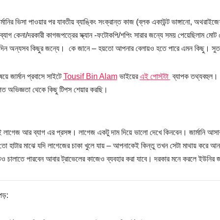
্মানির ভিসা পাওয়ার পর যাবতীয় ব্যাঙ্কিং সংক্রান্ত কাজ (ব্লক একাউন্ট ভাঙ্গানো, অথরাইজেশ
্যাগ কেনা/দরকারী কাগজপত্রের স্ক্যান -ফটোকপি/শপিং সারার জন্যে সময় পেয়েছিলাম মোট 
 দিন অন্যসব কিছুর জন্যে। কে জানে – হয়তো আপনার বেলায়ও হতে পারে এমন কিছু। সুতরাং
ষয়ে জার্মান প্রবাসে সাইটে
Tousif Bin Alam
ভাইয়ের
এই পোস্টটা
ব্যাপক তথ্যবহুল। স
িগত অভিজ্ঞতা থেকে কিছু টিপস শেয়ার করছি।
ই লাগেজ আর ব্যাগ এর প্রসঙ্গ। লাগেজ একটু দাম দিয়ে ভালো দেখে কিনবেন। জার্মানি আস
তো হাটার মাঝে যদি লাগেজের চাকা খুলে যায় – আপনাকেই কিন্তু তখন সেটা মাথায় করে আন
ও চালাতে পারবেন আবার ট্রাভেলের কাজেও ব্যবহার করা যাবে। দরকার মনে করলে ইউনির জন
পড়: