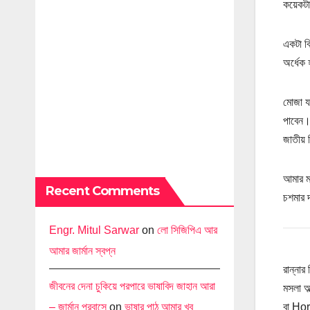
কয়েকটা 
একটা ব
অর্ধেক
মোজা য
পাবেন।
জাতীয় 
আমার ম
Recent Comments
চশমার 
Engr. Mitul Sarwar
on
লো সিজিপিএ আর
আমার জার্মান স্বপ্ন
রান্নার
জীবনের দেনা চুকিয়ে পরপারে ভাষাবিদ জাহান আরা
মসলা অ
– জার্মান প্রবাসে
on
ভাষার পাঠ আমার খুব
বা Hor