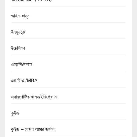
আইন-কানুন
ইনস্যুরেন্স
উচ্চশিক্ষা
এজেন্সি/দালাল
এম.বি.এ./MBA
এয়ারপোর্ট/কাস্টমস/ইমিগ্রেশন
কুইজ
কুইজ – কেমন আমার জার্মান!