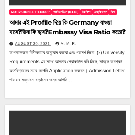
MOTIVATION LETTER/SOP
আইইএলটিএস (IELTS)
উচ্চশিক্ষা
এজেন্সি/দালাল
ভিসা
আমার এই Profile দিয়ে কি Germany যাওয়া
যাবে❓ভিসা কি হবে❓Embassy Visa Ratio কতো❓
AUGUST 30, 2021
M. M. R.
আপনাদেরকে বিনীতভাবে অনুরোধ করবো এবং পরামর্শ দিবো: (১) University
Requirements এর সাথে আপনার প্রোফাইল যদি মিলে, তাহলে অবশ্যই
আত্মবিশ্বাসের সাথে আপনি Application করবেন। Admission Letter
পাওয়ার সম্ভাবনা বাড়ানোর জন্য আপনি…