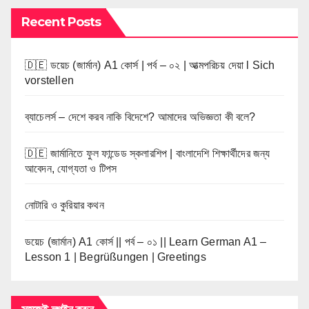
Recent Posts
🇩🇪 ডয়েচ (জার্মান) A1 কোর্স | পর্ব – ০২ | আত্মপরিচয় দেয়া l Sich
vorstellen
ব্যাচেলর্স – দেশে করব নাকি বিদেশে? আমাদের অভিজ্ঞতা কী বলে?
🇩🇪 জার্মানিতে ফুল ফান্ডেড স্কলারশিপ | বাংলাদেশি শিক্ষার্থীদের জন্য
আবেদন, যোগ্যতা ও টিপস
নোটারি ও কুরিয়ার কথন
ডয়েচ (জার্মান) A1 কোর্স || পর্ব – ০১ || Learn German A1 –
Lesson 1 | Begrüßungen | Greetings