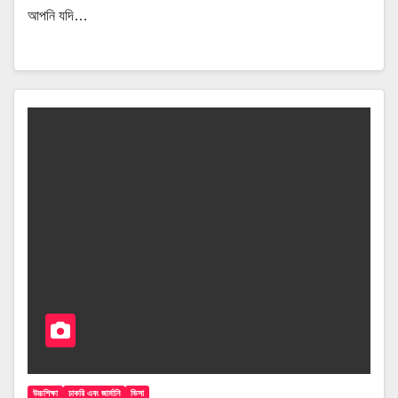
আপনি যদি…
উচ্চশিক্ষা
চাকরি এবং জার্মানি
ভিসা