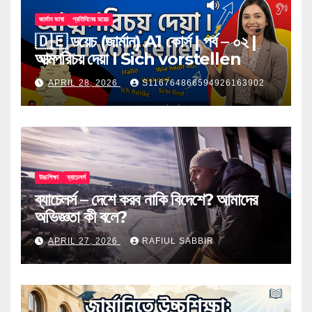
জার্মান ভাষা
প্রতিদিনের ডয়েচ
🇩🇪 ডয়েচ (জার্মান) A1 কোর্স | পর্ব – ০২ |
আত্মপরিচয় দেয়া l Sich vorstellen
APRIL 28, 2026
S116764866594926163902
উচ্চশিক্ষা
ব্যাচেলর্স
ব্যাচেলর্স – দেশে করব নাকি বিদেশে? আমাদের
অভিজ্ঞতা কী বলে?
APRIL 27, 2026
RAFIUL SABBIR