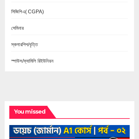
সিজিপিএ( CGPA)
সেমিনার
স্কলারশিপ/বৃত্তি
স্পাউস/ফ্যামিলি রিইউনিয়ন
You missed