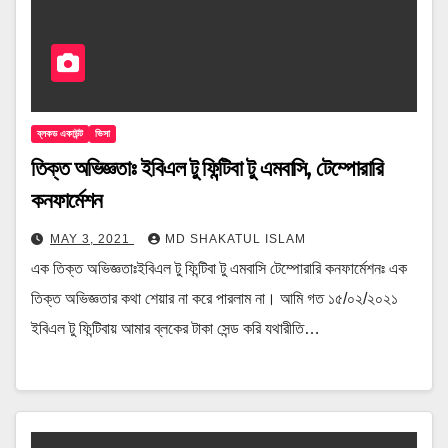
ব্লকড একাউন্ট
ভিসা
তিক্ত অভিজ্ঞতাঃ ইবিএল টু ফিন্টিবা টু এমবাসি, টেম্পোরারি
কনফার্মেশন
MAY 3, 2021
MD SHAKATUL ISLAM
এক তিক্ত অভিজ্ঞতাঃইবিএল টু ফিন্টিবা টু এমবাসি টেম্পোরারি কনফার্মেশনঃ এক
তিক্ত অভিজ্ঞতার কথা শেয়ার না করে পারলাম না। আমি গত ১৫/০২/২০২১
ইবিএল টু ফিন্টিবায় আমার ব্লকের টাকা সেন্ড করি যথারীতি…