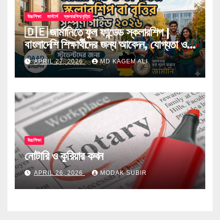
উচ্চশিক্ষা
মাস্টার্স
স্কলারশিপ/বৃত্তি
🇩🇪 জার্মানিতে ফুল ফান্ডেড স্কলারশিপ |
বাংলাদেশি শিক্ষার্থীদের জন্য আবেদন, যোগ্যতা ও
টিপস
APRIL 27, 2026
MD KAGEM ALI
উচ্চশিক্ষা
নোটারি ও কুরিয়ার কথন
APRIL 26, 2026
MODAK SUBIR