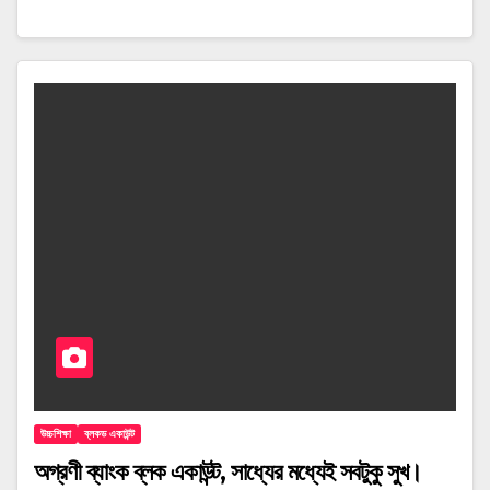
উচ্চশিক্ষা
ব্লকড একাউন্ট
অগ্রণী ব্যাংক ব্লক একাউন্ট, সাধ্যের মধ্যেই সবটুকু সুখ।