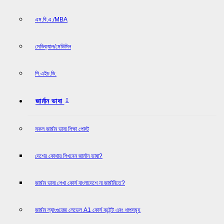
এম.বি.এ./MBA
মেডিক্যাল/মেডিসিন
পি.এইচ.ডি.
জার্মান ভাষা
সকল জার্মান ভাষা শিক্ষা পোস্ট
দেশের কোথায় শিখবেন জার্মান ভাষা?
জার্মান ভাষা শেখা কোর্স বাংলাদেশে না জার্মানিতে?
জার্মান ল্যাংগুয়েজ লেভেল A1 কোর্স কন্টেন্ট এবং ধাপসমূহ