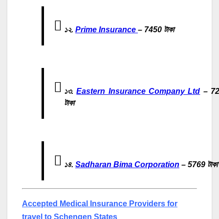
১২.
Prime Insurance
– 7450 টাকা
১৩.
Eastern Insurance Company Ltd
– 72
টাকা
১৪.
Sadharan Bima Corporation
– 5769 টাকা
Accepted Medical Insurance Providers for
travel to Schengen States