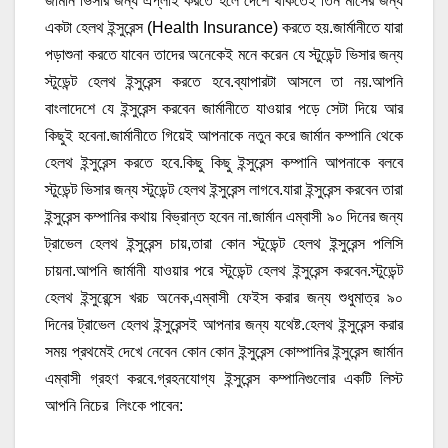
জার্মান ভিসার জন্য এপ্লাই করতে হলে দেশে থাকতেই তিন মাসের জন্য
একটা হেলথ ইন্সুরেন্স (Health Insurance) করতে হয়.জার্মানীতে যারা
পড়াশুনা করতে যাবেন তাদের অনেকেই মনে করেন যে স্টুডেন্ট ভিসার জন্য
স্টুডেন্ট হেলথ ইন্সুরেন্স করতে হবে.ব্যাপারটা আসলে তা নয়.আপনি
বাংলাদেশে যে ইন্সুরেন্স করবেন জার্মানীতে যাওয়ার পড়ে সেটা দিয়ে আর
কিছুই হবেনা.জার্মানীতে গিয়েই আপনাকে নতুন করে জার্মান কম্পানি থেকে
হেলথ ইন্সুরেন্স করতে হবে.কিছু কিছু ইন্সুরেন্স কম্পানি আপনাকে বলবে
স্টুডেন্ট ভিসার জন্য স্টুডেন্ট হেলথ ইন্সুরেন্স লাগবে.যারা ইন্সুরেন্স করবেন তারা
ইন্সুরেন্স কম্পানির কথায় বিভ্রান্ত হবেন না.জার্মান এম্বাসী ৯০ দিনের জন্য
ট্রাভেল হেলথ ইন্সুরেন্স চায়,তারা কোন স্টুডেন্ট হেলথ ইন্সুরেন্স পলিসি
চায়না.আপনি জার্মানী যাওয়ার পরে স্টুডেন্ট হেলথ ইন্সুরেন্স করবেন.স্টুডেন্ট
হেলথ ইন্সুরেন্সে খরচ অনেক,এম্বাসী ফেইস করার জন্য শুধুমাত্র ৯০
দিনের ট্রাভেল হেলথ ইন্সুরেন্সই আপনার জন্য যথেষ্ট.হেলথ ইন্সুরেন্স করার
সময় প্রথমেই দেখে নেবেন কোন কোন ইন্সুরেন্স কোম্পানির ইন্সুরেন্স জার্মান
এম্বাসী গ্রহণ করবে.গ্রহনযোগ্য ইন্সুরেন্স কম্পানিগুলোর একটি লিস্ট
আপনি নিচের লিংকে পাবেন: