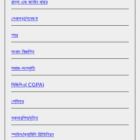
রান্না এবং জার্মান খাবার
লেখাপড়া/গবেষণা
শহর
সংবাদ বিজ্ঞপ্তি
সমাজ-সংস্কৃতি
সিজিপিএ( CGPA)
সেমিনার
স্কলারশিপ/বৃত্তি
স্পাউস/ফ্যামিলি রিইউনিয়ন