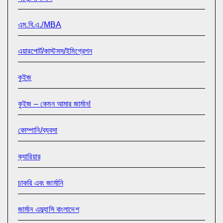
এম.বি.এ./MBA
এয়ারপোর্ট/কাস্টমস/ইমিগ্রেশন
কুইজ
কুইজ – কেমন আমার জার্মান!
কোম্পানি/ব্যবসা
ক্যারিয়ার
চাকরি এবং জার্মানি
জার্মান এম্ব্যাসি বাংলাদেশ