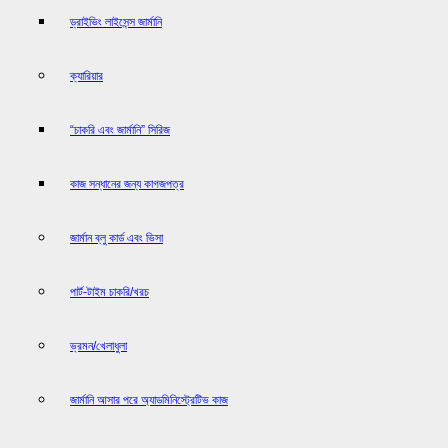
ড্রাইভিং লাইসেন্স জার্মানি
ক্যারিয়ার
“চাকরি এবং জার্মানি” সিরিজ
কাজ সন্ধানের জন্য কাগজপত্র
জার্মান ব্লু কার্ড এবং ভিসা
পার্ট-টাইম চাকরি/খরচ
ভ্রমন/খেলাধুলা
জার্মানি আসার পরে অ্যাডমিনিস্ট্রেটিভ কাজ