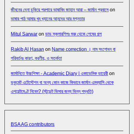
জীবনের দেনা চুকিয়ে পরপারে ভাষাবিদ জাহান আরা – জার্মান প্রবাসে
on
ভাষার পাঠ আমার খুব ধ্যানের আনন্দের আর মগ্নতার
Mitul Sarwar
on
ডাড স্কলারশিপঃ শুরু থেকে শেষের গল্প
Rakib Al Hasan
on
Name correction । নাম সংশোধন বা
পরিবর্তনঃ কারণ, করণীয়, ও সতর্কতা
জার্মানিতে উচ্চশিক্ষা - Academic Diary | একাডেমিক ডায়েরী
on
ডকুমেন্ট এটেস্টেশন বা অন্য কোন কাজে কিভাবে জার্মান এমব্যাসি থেকে
এপয়েন্টমেণ্ট নিবেন? (স্টুডেন্ট ভিসার জন্য ভিন্ন পদ্ধতি)
BSAAG contributors