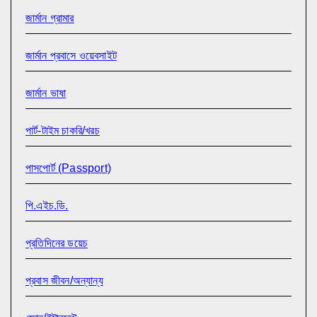
জার্মান গ্রামার
জার্মান প্রবাসে ওয়েবসাইট
জার্মান ভাষা
পার্ট-টাইম চাকরি/খরচ
পাসপোর্ট (Passport)
পি.এইচ.ডি.
প্রতিদিনের ডয়েচ
প্রবাস জীবন/অন্যান্য