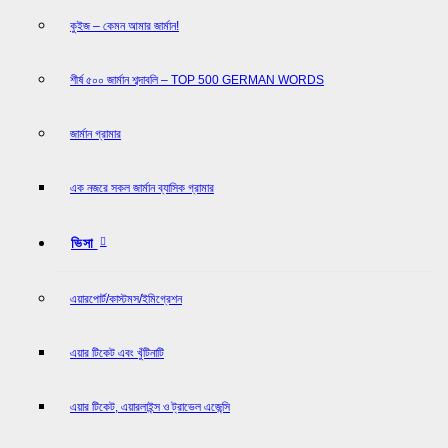
কুইজ – কেমন আমার জার্মান!
শীর্ষ ৫০০ জার্মান শব্দাবলি – TOP 500 GERMAN WORDS
জার্মান গ্রামার
এক নজরে সকল জার্মান ব্যাসিক গ্রামার
ভিসা
এয়ারপোর্ট/কাস্টমস/ইমিগ্রেশন
এয়ার টিকেট এবং খুঁটিনাটি
এয়ার টিকেট, এয়ারলাইন্স ও ট্রাভেল এজেন্সি