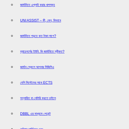
জার্মানিতে এপ্লাই করার ধাপসমূহ
UNI ASSIST – কী, কেন, কিভাবে
জার্মানিতে পড়তে কত টাকা লাগে?
ব্যাচেলর্সের ইউনি. কি জার্মানিতে স্বীকৃত?
জার্মান স্কেলে আপনার সিজিপিএ
দেশি সিস্টেমের সাথে ECTS
সত্যায়িত বা নোটারি করতে চাইলে
DBBL এর মাধ্যমে পেমেন্ট