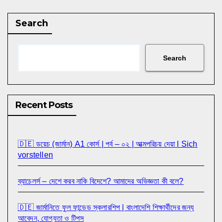
Search
Search
Recent Posts
🇩🇪 ডয়েচ (জার্মান) A1 কোর্স | পর্ব – ০২ | আত্মপরিচয় দেয়া l Sich
vorstellen
ব্যাচেলর্স – দেশে করব নাকি বিদেশে? আমাদের অভিজ্ঞতা কী বলে?
🇩🇪 জার্মানিতে ফুল ফান্ডেড স্কলারশিপ | বাংলাদেশি শিক্ষার্থীদের জন্য
আবেদন, যোগ্যতা ও টিপস