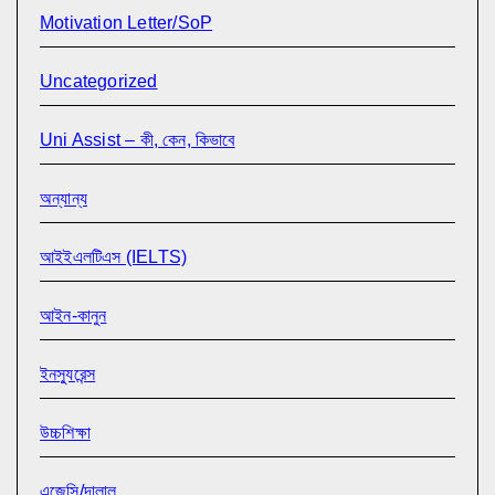
Motivation Letter/SoP
Uncategorized
Uni Assist – কী, কেন, কিভাবে
অন্যান্য
আইইএলটিএস (IELTS)
আইন-কানুন
ইনস্যুরেন্স
উচ্চশিক্ষা
এজেন্সি/দালাল