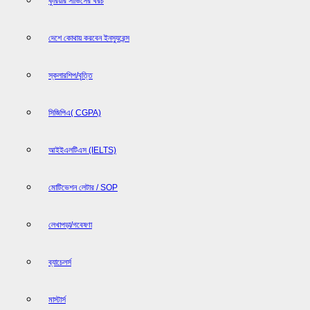
কুরিয়ার সার্ভিসের খরচ
দেশে কোথায় করবেন ইনস্যুরেন্স
স্কলারশিপ/বৃত্তি
সিজিপিএ( CGPA)
আইইএলটিএস (IELTS)
মোটিভেশন লেটার / SOP
লেখাপড়া/গবেষণা
ব্যাচেলর্স
মাস্টার্স