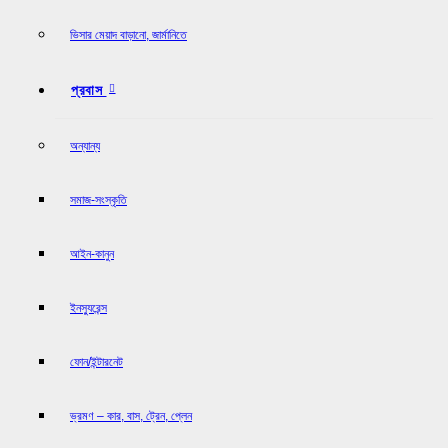
ভিসার মেয়াদ বাড়ানো, জার্মানিতে
প্রবাস
অন্যান্য
সমাজ-সংস্কৃতি
আইন-কানুন
ইনস্যুরেন্স
ফোন/ইন্টারনেট
ভ্রমণ – কার, বাস, ট্রেন, প্লেন