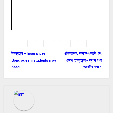
Post
ইনস্যুরেন্স – Insurances
এপ্লিকেশন, ব্লকড একাউন্ট এবং
Bangladeshi students may
হেলথ ইনস্যুরেন্স – স্বপ্ন যখন
navigation
need
জার্মানির পথেঃ ১