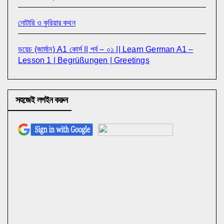
নোটারি ও কুরিয়ার কথন
ডয়েচ (জার্মান) A1 কোর্স || পর্ব – ০১ || Learn German A1 –
Lesson 1 | Begrüßungen | Greetings
সহজেই লগইন করুন