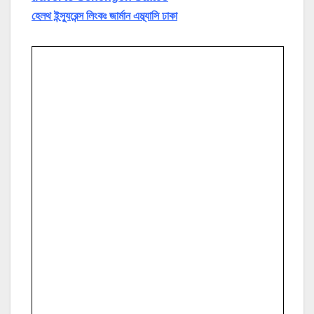
হেলথ ইন্স্যুরেন্স লিংকঃ জার্মান এম্ব্যাসি ঢাকা