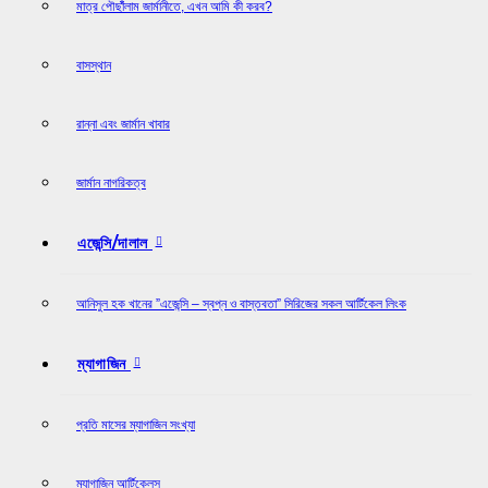
মাত্র পৌছাঁঁলাম জার্মানীতে, এখন আমি কী করব?
বাসস্থান
রান্না এবং জার্মান খাবার
জার্মান নাগরিকত্ব
এজেন্সি/দালাল
আনিসুল হক খানের ”এজেন্সি – স্বপ্ন ও বাস্তবতা” সিরিজের সকল আর্টিকেল লিংক
ম্যাগাজিন
প্রতি মাসের ম্যাগাজিন সংখ্যা
ম্যাগাজিন আর্টিকেলস