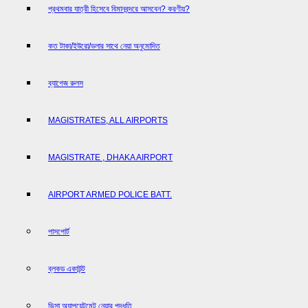
প্রথমবার যাত্রী হিসেবে বিমানবন্দরে আসবেন? করণীয়?
কত টাকা/ইউরো/ডলার সাথে নেয়া অনুমোদিত
ব্যাগেজ রুলস
MAGISTRATES, ALL AIRPORTS
MAGISTRATE , DHAKA AIRPORT
AIRPORT ARMED POLICE BATT.
পাসপোর্ট
ব্লকড একাউন্ট
ভিসা অ্যাপয়েন্টমেন্ট নেয়ার পদ্ধতি