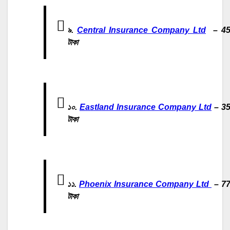
৯.
Central Insurance Company Ltd
– 45
টাকা
১০.
Eastland Insurance Company Ltd
– 3
টাকা
১১.
Phoenix Insurance Company Ltd
– 7
টাকা