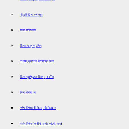
স্টুডেন্ট ভিসা ফর্ম পূরণ
ভিসা সাক্ষাৎকার
ভিসার জন্য অ্যাপিল
স্পাউস/ফ্যামিলি রিইউনিয়ন ভিসা
ভিসা প্রাপ্তিতে বিলম্ব, করণীয়
ভিসা পাবার পর
শপিং টিপসঃ কী কিনব, কী কিনব না
শপিং টিপস (জার্মানি আসার আগে, পরে)