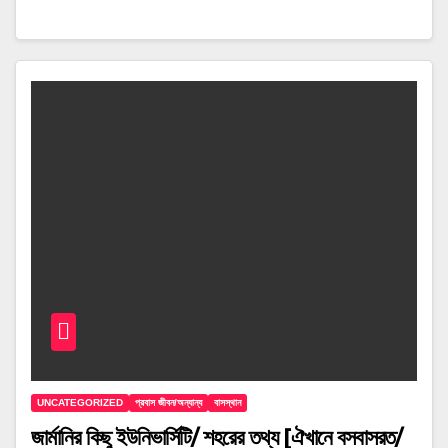
UNCATEGORIZED
প্রবাস জীবন/অন্যান্য
বাসস্থান
জার্মানির কিছু ইউনিভার্সিটি/ শহরের তথ্য [ঐখানে বসবাসরত/