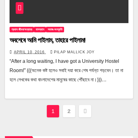
প্রবাস জীবন/অন্যান্য
বাসস্থান
সমাজ-সংস্কৃতি
অবশেষে আমি পাইলাম, তাহারে পাইলাম!
APRIL 10, 2016
PILAP MALLICK JOY
“After a long waiting, I have got a University Hostel
Room!” (((অনেক কষ্ট হলেও সবাই দয়া করে শেষ পর্যন্ত পড়বেন। তা না
হলে লেখকের কথা বাংলাদেশের মানুষের কাছে পৌঁছাবে না।)))…
Posts
1
2
pagination