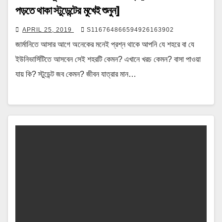
পড়তে থাকা স্টুডেন্টের মুখেই শুনুন]
APRIL 25, 2019
S116764866594926163902
জার্মানিতে আসার আগে অনেকের মনেই প্রশ্ন থাকে আপনি যে শহরে বা যে
ইউনিভার্সিটিতে আসবেন সেই শহরটি কেমন? এখানে খরচ কেমন? বাসা পাওয়া
যায় কি? স্টুডেন্ট জব কেমন? জীবন যাত্রার মান…