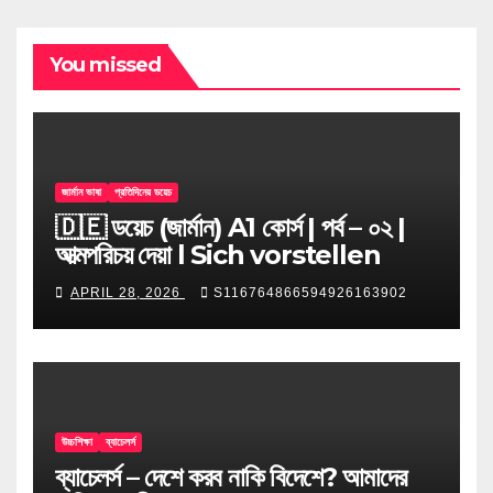
You missed
জার্মান ভাষা
প্রতিদিনের ডয়েচ
🇩🇪 ডয়েচ (জার্মান) A1 কোর্স | পর্ব – ০২ |
আত্মপরিচয় দেয়া l Sich vorstellen
APRIL 28, 2026
S116764866594926163902
উচ্চশিক্ষা
ব্যাচেলর্স
ব্যাচেলর্স – দেশে করব নাকি বিদেশে? আমাদের