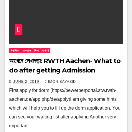
উচ্চশিক্ষা
বাসস্থান
ভিসা
মাস্টার্স
আখেনে লেখাপড়া: RWTH Aachen- What to
do after getting Admission
JUNE 2, 2019
IMON BAYAZID
First apply for dorm (https://bewerberportal.stw.rwth-
aachen.de/app.php/de/apply)I am giving some hints
which will help you to fill up the dorm application. You
can see your waiting list after applying Another very
important…