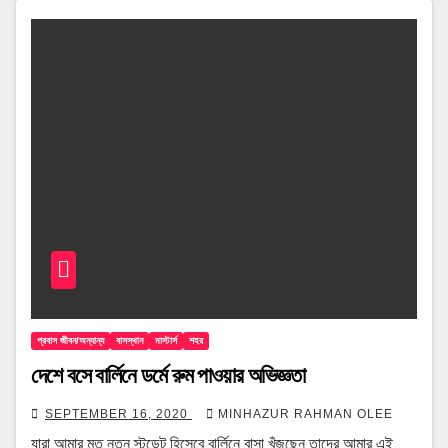
প্রবাস জীবন/অন্যান্য
বাসস্থান
মাস্টার্স
শহর
দেশে বসে বার্লিনে ডর্মে রুম পাওয়ার অভিজ্ঞতা
SEPTEMBER 16, 2020
MINHAZUR RAHMAN OLEE
যারা আমার মত নতুন স্টুডেন্ট হিসেবে বার্লিনে বাসা খুঁজছেন তাদের আমার এই