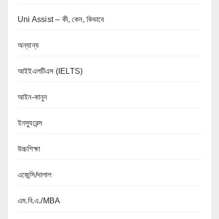
Uni Assist – কী, কেন, কিভাবে
অন্যান্য
আইইএলটিএস (IELTS)
আইন-কানুন
ইনস্যুরেন্স
উচ্চশিক্ষা
এজেন্সি/দালাল
এম.বি.এ./MBA