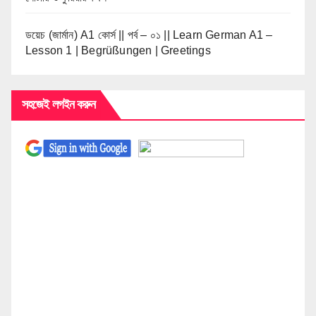
ডয়েচ (জার্মান) A1 কোর্স || পর্ব – ০১ || Learn German A1 –
Lesson 1 | Begrüßungen | Greetings
সহজেই লগইন করুন