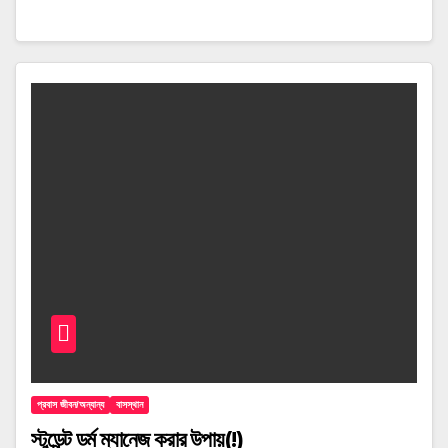
প্রবাস জীবন/অন্যান্য
বাসস্থান
স্টুডেন্ট ডর্ম ম্যানেজ করার উপায়(!)