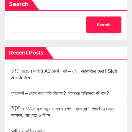
Search
Search
Recent Posts
🇩🇪 ডয়েচ (জার্মান) A1 কোর্স | পর্ব – ০২ | আত্মপরিচয় দেয়া l Sich
vorstellen
ব্যাচেলর্স – দেশে করব নাকি বিদেশে? আমাদের অভিজ্ঞতা কী বলে?
🇩🇪 জার্মানিতে ফুল ফান্ডেড স্কলারশিপ | বাংলাদেশি শিক্ষার্থীদের জন্য
আবেদন, যোগ্যতা ও টিপস
নোটারি ও কুরিয়ার কথন