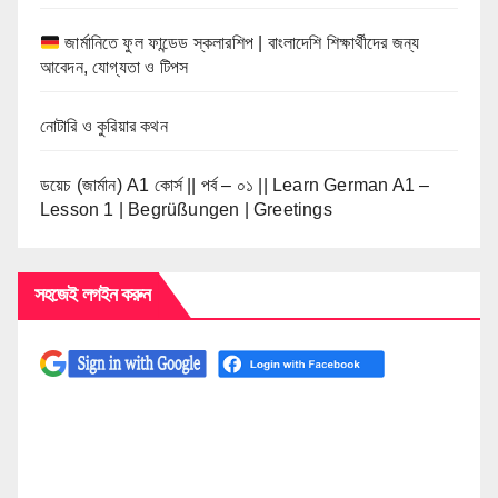
জার্মানিতে ফুল ফান্ডেড স্কলারশিপ | বাংলাদেশি শিক্ষার্থীদের জন্য
আবেদন, যোগ্যতা ও টিপস
নোটারি ও কুরিয়ার কথন
ডয়েচ (জার্মান) A1 কোর্স || পর্ব – ০১ || Learn German A1 –
Lesson 1 | Begrüßungen | Greetings
সহজেই লগইন করুন