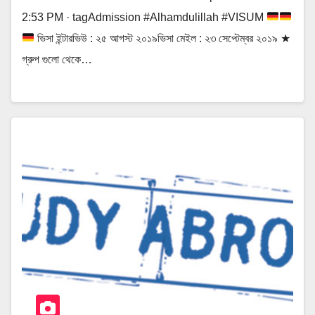
2:53 PM · tagAdmission #Alhamdulillah #VISUM
ভিসা ইন্টারভিউ : ২৫ আগস্ট ২০১৯ভিসা মেইল : ২৩ সেপ্টেম্বর ২০১৯ ★
গ্রুপ গুলো থেকে…