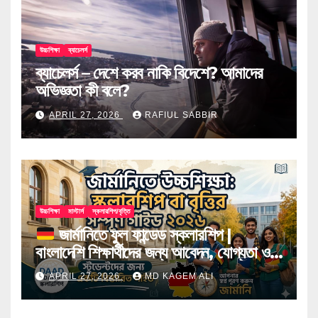
উচ্চশিক্ষা
ব্যাচেলর্স
ব্যাচেলর্স – দেশে করব নাকি বিদেশে? আমাদের
অভিজ্ঞতা কী বলে?
APRIL 27, 2026
RAFIUL SABBIR
উচ্চশিক্ষা
মাস্টার্স
স্কলারশিপ/বৃত্তি
জার্মানিতে ফুল ফান্ডেড স্কলারশিপ |
বাংলাদেশি শিক্ষার্থীদের জন্য আবেদন, যোগ্যতা ও
টিপস
APRIL 27, 2026
MD KAGEM ALI