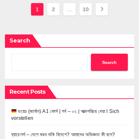
Posts
1
2
…
10
pagination
Search
Search
Recent Posts
ডয়েচ (জার্মান) A1 কোর্স | পর্ব – ০২ | আত্মপরিচয় দেয়া l Sich
vorstellen
ব্যাচেলর্স – দেশে করব নাকি বিদেশে? আমাদের অভিজ্ঞতা কী বলে?