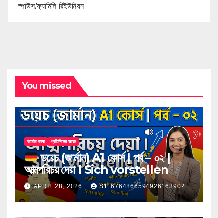
স্পাউস/ফ্যামিলি রিইউনিয়ন
You missed
জার্মান ভাষা
প্রতিদিনের ডয়েচ
ডয়েচ (জার্মান) A1 কোর্স | পর্ব – ০২ |
আত্মপরিচয় দেয়া l Sich vorstellen
APRIL 28, 2026
S116764866594926163902