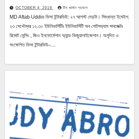
OCTOBER 4, 2019
টিম জার্মান প্রবাসে
MD Aftab Uddin ভিসা ইন্টারভিউ: ২৭ আগস্ট দেড়টা। সিদ্ধান্ত ইমেইল:
২৩ সেপ্টেম্বর ১২.৩০ ইউনিভার্সিটিঃ ইউনিভার্সিটি অব পোটসড্যাম সাবজেক্টঃ
রিমোট সেন্সিং , জিও ইনফোর্মেশান অ্যান্ড ভিজুয়ালাইজেশান। অনূদিত ও
সংক্ষেপিত ভিসা ইন্টারভিউ–…