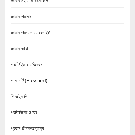
জার্মান এম্ব্যাসি বাংলাদেশ
জার্মান গ্রামার
জার্মান প্রবাসে ওয়েবসাইট
জার্মান ভাষা
পার্ট-টাইম চাকরি/খরচ
পাসপোর্ট (Passport)
পি.এইচ.ডি.
প্রতিদিনের ডয়েচ
প্রবাস জীবন/অন্যান্য