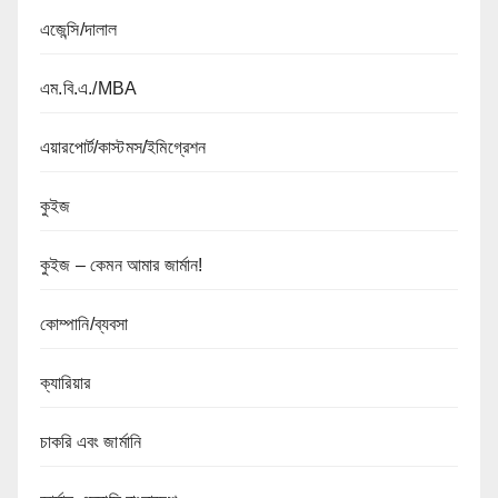
এজেন্সি/দালাল
এম.বি.এ./MBA
এয়ারপোর্ট/কাস্টমস/ইমিগ্রেশন
কুইজ
কুইজ – কেমন আমার জার্মান!
কোম্পানি/ব্যবসা
ক্যারিয়ার
চাকরি এবং জার্মানি