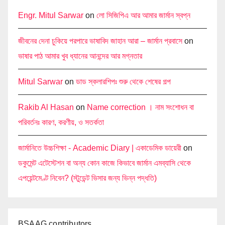
Engr. Mitul Sarwar
on
লো সিজিপিএ আর আমার জার্মান স্বপ্ন
জীবনের দেনা চুকিয়ে পরপারে ভাষাবিদ জাহান আরা – জার্মান প্রবাসে
on
ভাষার পাঠ আমার খুব ধ্যানের আনন্দের আর মগ্নতার
Mitul Sarwar
on
ডাড স্কলারশিপঃ শুরু থেকে শেষের গল্প
Rakib Al Hasan
on
Name correction । নাম সংশোধন বা
পরিবর্তনঃ কারণ, করণীয়, ও সতর্কতা
জার্মানিতে উচ্চশিক্ষা - Academic Diary | একাডেমিক ডায়েরী
on
ডকুমেন্ট এটেস্টেশন বা অন্য কোন কাজে কিভাবে জার্মান এমব্যাসি থেকে
এপয়েন্টমেণ্ট নিবেন? (স্টুডেন্ট ভিসার জন্য ভিন্ন পদ্ধতি)
BSAAG contributors