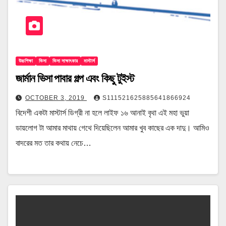
উচ্চশিক্ষা
ভিসা
ভিসা সাক্ষাৎকার
মাস্টার্স
জার্মান ভিসা পাবার গল্প এবং কিছু টুইস্ট
OCTOBER 3, 2019
S111521625885641866924
বিদেশী একটা মাস্টার্স ডিগ্রী না হলে লাইফ ১৬ আনাই বৃথা এই মহা ভুয়া
ডায়লোগ টা আমার মাথায় গেথে দিয়েছিলেন আমার খুব কাছের এক দাদু। আমিও
বাদরের মত তার কথায় নেচে…