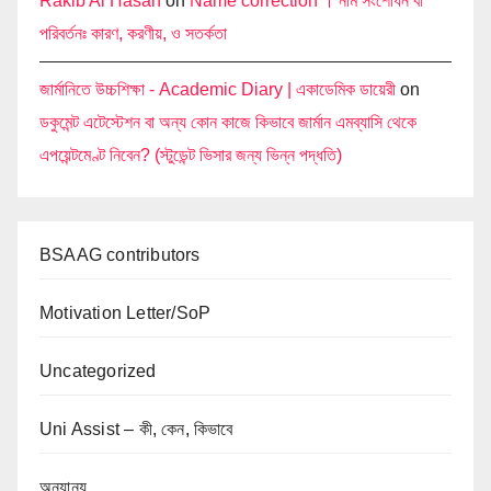
Rakib Al Hasan
on
Name correction । নাম সংশোধন বা
পরিবর্তনঃ কারণ, করণীয়, ও সতর্কতা
জার্মানিতে উচ্চশিক্ষা - Academic Diary | একাডেমিক ডায়েরী
on
ডকুমেন্ট এটেস্টেশন বা অন্য কোন কাজে কিভাবে জার্মান এমব্যাসি থেকে
এপয়েন্টমেণ্ট নিবেন? (স্টুডেন্ট ভিসার জন্য ভিন্ন পদ্ধতি)
BSAAG contributors
Motivation Letter/SoP
Uncategorized
Uni Assist – কী, কেন, কিভাবে
অন্যান্য