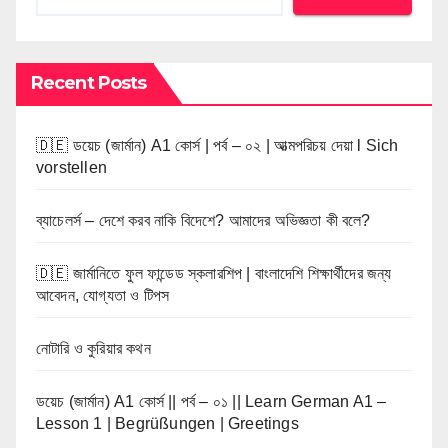
Recent Posts
🇩🇪 ডয়েচ (জার্মান) A1 কোর্স | পর্ব – ০২ | আত্মপরিচয় দেয়া l Sich
vorstellen
ব্যাচেলর্স – দেশে করব নাকি বিদেশে? আমাদের অভিজ্ঞতা কী বলে?
🇩🇪 জার্মানিতে ফুল ফান্ডেড স্কলারশিপ | বাংলাদেশি শিক্ষার্থীদের জন্য
আবেদন, যোগ্যতা ও টিপস
নোটারি ও কুরিয়ার কথন
ডয়েচ (জার্মান) A1 কোর্স || পর্ব – ০১ || Learn German A1 –
Lesson 1 | Begrüßungen | Greetings