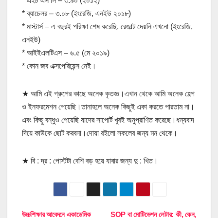
* এইচ এস সি – ৩.৯০ (২০১২)
* ব্যাচেলর – ৩.০৮ (ইংরেজি, এনইউ ২০১৮)
* মাস্টার্স – এ বছরই পরিক্ষা শেষ করেছি, রেজাল্ট দেয়নি এখনো (ইংরেজি,
এনইউ)
* আইইএলটিএস – ৬.৫ (মে ২০১৯)
* কোন জব এক্সপেরিয়েন্স নেই।
★ আমি এই গ্রুপের কাছে অনেক কৃতজ্ঞ।এখান থেকে আমি অনেক হেল্প
ও ইনফরমেশন পেয়েছি।তানাহলে অনেক কিছুই একা করতে পারতাম না।
এবং কিছু বন্ধুও পেয়েছি যাদের সাপোর্ট খুবই অনুপ্রাণিত করেছে।ধন্যবাদ
দিয়ে কাউকে ছোট করবনা।দোয়া রইলো সকলের জন্য মন থেকে।
★ বি : দ্র : পোস্টটা বেশি বড় হয়ে যাবার জন্য দু : খিত।
Post
উচ্চশিক্ষার আবেদনে একাডেমিক
SOP বা মোটিভেশন লেটার: কী, কেন,