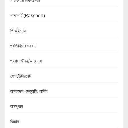
পার্ট-টাইম চাকরি/খরচ
পাসপোর্ট (Passport)
পি.এইচ.ডি.
প্রতিদিনের ডয়েচ
প্রবাস জীবন/অন্যান্য
ফোন/ইন্টারনেট
বাংলাদেশ এমব্যাসি, বার্লিন
বাসস্থান
বিজ্ঞান