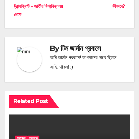
ট্রান্সক্রিপ্ট – জাতীয় বিশ্ববিদ্যালয়
কীভাবে?
navigation
থেকে
By
টিম জার্মান প্রবাসে
আমি জার্মান প্রবাসে! আপনাদের সাথে ছিলাম,
আছি, থাকব! :)
Related Post
উচ্চশিক্ষা
ব্যাচেলর্স