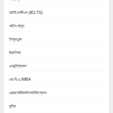
আইইএলটিএস (IELTS)
আইন-কানুন
ইনস্যুরেন্স
উচ্চশিক্ষা
এজেন্সি/দালাল
এম.বি.এ./MBA
এয়ারপোর্ট/কাস্টমস/ইমিগ্রেশন
কুইজ