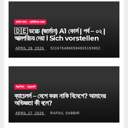
জার্মান ভাষা
প্রতিদিনের ডয়েচ
🇩🇪 ডয়েচ (জার্মান) A1 কোর্স | পর্ব – ০২ |
আত্মপরিচয় দেয়া l Sich vorstellen
APRIL 28, 2026
S116764866594926163902
উচ্চশিক্ষা
ব্যাচেলর্স
ব্যাচেলর্স – দেশে করব নাকি বিদেশে? আমাদের
অভিজ্ঞতা কী বলে?
APRIL 27, 2026
RAFIUL SABBIR