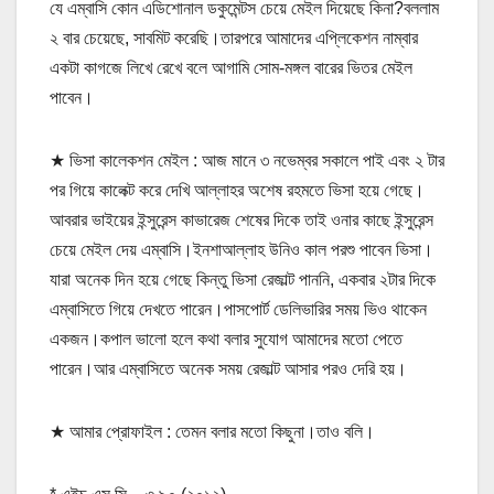
যে এম্বাসি কোন এডিশোনাল ডকুমেন্টস চেয়ে মেইল দিয়েছে কিনা?বললাম
২ বার চেয়েছে, সাবমিট করেছি।তারপরে আমাদের এপ্লিকেশন নাম্বার
একটা কাগজে লিখে রেখে বলে আগামি সোম-মঙ্গল বারের ভিতর মেইল
পাবেন।
★ ভিসা কালেকশন মেইল : আজ মানে ৩ নভেম্বর সকালে পাই এবং ২ টার
পর গিয়ে কালেক্ট করে দেখি আল্লাহর অশেষ রহমতে ভিসা হয়ে গেছে।
আবরার ভাইয়ের ইন্সুরেন্স কাভারেজ শেষের দিকে তাই ওনার কাছে ইন্সুরেন্স
চেয়ে মেইল দেয় এম্বাসি।ইনশাআল্লাহ উনিও কাল পরশু পাবেন ভিসা।
যারা অনেক দিন হয়ে গেছে কিন্তু ভিসা রেজাল্ট পাননি, একবার ২টার দিকে
এম্বাসিতে গিয়ে দেখতে পারেন।পাসপোর্ট ডেলিভারির সময় ভিও থাকেন
একজন।কপাল ভালো হলে কথা বলার সুযোগ আমাদের মতো পেতে
পারেন।আর এম্বাসিতে অনেক সময় রেজাল্ট আসার পরও দেরি হয়।
★ আমার প্রোফাইল : তেমন বলার মতো কিছুনা।তাও বলি।