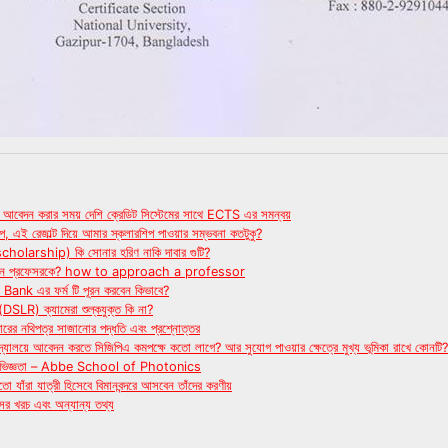
লয়ে আবেদন করার সময় দেশি ক্রেডিট সিস্টেমের সাথে ECTS এর সমন্বয়
প, এই রেজাল্ট দিয়ে আমার স্কলারশিপ পাওয়ার সম্ভবনা কতটুকু?
scholarship) কি সোনার হরিণ নাকি দাবার গুটি?
খবেন প্রফেসরকে? how to approach a professor
ank এর ফর্ম টি পূরন করবেন কিভাবে?
LR) ক্যামেরা শুল্কযুক্ত কি না?
কারের নথিপত্র সাজানোর পদ্ধতি এবং প্রশ্নোত্তর
ববিদ্যালয়ে আবেদন করতে সিজিপিএ কমপক্ষে কতো লাগে? আর সুযোগ পাওয়ার ক্ষেত্রে মুখ্য ভূমিকা রাখে কোনটি?
 অভিজ্ঞতা – Abbe School of Photonics
তো যাঁরা যাত্রী হিসেবে বিমানবন্দরে আসবেন তাঁদের করণীয়
িসের খরচ এবং অন্যান্য তথ্য