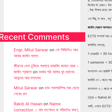
২.
ইউনিভার্সিটি আবেদন
সিস্টেম টা কেমন। লিখ
, উচ্চ শিক্ষার জন্য
এত কিছু না করে , শু
জার্মান স্কেলে আপনা
Recent Comments
ECTS সম্পর্কে আর এক
জার্মানির ক্ষেত্রে,
Engr. Mitul Sarwar
on
লো সিজিপিএ আর
1 credit = 30 h
আমার জার্মান স্বপ্ন
1 semester = 30
জীবনের দেনা চুকিয়ে পরপারে ভাষাবিদ জাহান আরা –
জার্মান প্রবাসে
on
ভাষার পাঠ আমার খুব ধ্যানের
বাংলাদেশ এর ক্রেডিট 
আনন্দের আর মগ্নতার
জার্মানি তে ১ বছরে
Mitul Sarwar
on
ডাড স্কলারশিপঃ শুরু থেকে
বাংলাদেশ এ ১ বছরে
শেষের গল্প
(সূত্র = Nahid A
Rakib Al Hasan
on
Name
আমি, এখানে ECTS সম্
correction । নাম সংশোধন বা পরিবর্তনঃ কারণ,