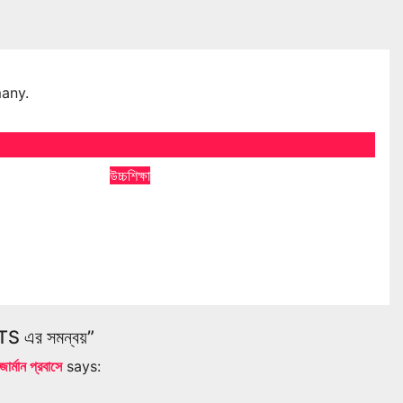
many.
উচ্চশিক্ষা
ড স্কলারশিপ
নোটারি ও কুরিয়ার কথন
জন্য আবেদন,
Apr 26, 2026
Modak Subir
 Ali
CTS এর সমন্বয়”
্মান প্রবাসে
says: