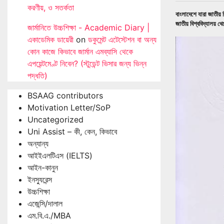
করণীয়, ও সতর্কতা
বাংলাদেশে যারা জাতীয় 
জাতীয় বিশ্ববিদ্যালয় থে
জার্মানিতে উচ্চশিক্ষা - Academic Diary |
একাডেমিক ডায়েরী
on
ডকুমেন্ট এটেস্টেশন বা অন্য
কোন কাজে কিভাবে জার্মান এমব্যাসি থেকে
এপয়েন্টমেণ্ট নিবেন? (স্টুডেন্ট ভিসার জন্য ভিন্ন
পদ্ধতি)
BSAAG contributors
Motivation Letter/SoP
Uncategorized
Uni Assist – কী, কেন, কিভাবে
অন্যান্য
আইইএলটিএস (IELTS)
আইন-কানুন
ইনস্যুরেন্স
উচ্চশিক্ষা
এজেন্সি/দালাল
এম.বি.এ./MBA