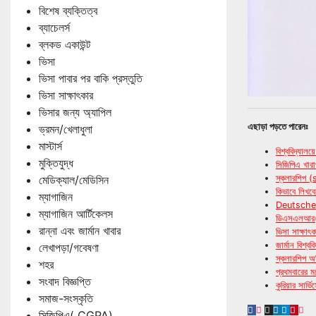
বিশেষ ব্যক্তিত্ব
ব্যাচেলর্স
ব্লকড একাউন্ট
ভিসা
ভিসা পাবার পর বাকি প্রস্তুতি
ভিসা সাক্ষাৎকার
ভিসার জন্য অ্যাপিল
এছাড়া পড়তে পারেনঃ
ভ্রমন/খেলাধুলা
মাস্টার্স
বিশ্ববিদ্যা
মুক্তিযুদ্ধ
সিজিপিএ খারা
মেডিক্যাল/মেডিসিন
স্কলারশিপ (
কিভাবে লি
ম্যাগাজিন
Deutsche B
ম্যাগাজিন আর্টিকেলস
ডিএসএলআর(DS
রান্না এবং জার্মান খাবার
ভিসা সাক্ষাৎ
জার্মান বিশ্
লেখাপড়া/গবেষণা
স্কলারশিপ
শহর
প্রথমবারের ম
সংবাদ বিজ্ঞপ্তি
কুরিয়ার সার্ভ
সমাজ-সংস্কৃতি
সিজিপিএ( CGPA)