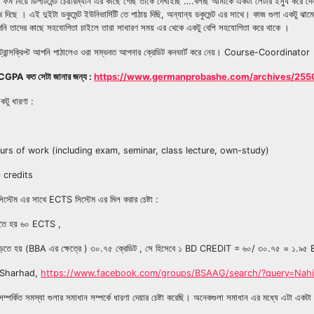
 ফর্ম নিয়ে ডিপার্টমেন্ট চেয়ারম্যান এর কাছে গেছি তাকে দেখাইছি ….বলছি আমাকে একটা লেটার ইস্যু করে দ
ে দিছে । এই দুইটা ডকুমেন্ট ইউনিভার্সিটি তে পাঠায় দিছি, অন্যান্য ডকুমেন্ট এর সাথে। কাজ গুলা একটু
 আপনি তাদের কাছে সহযোগিতা চাইলে তারা সাধারণ সময় এর থেকে একটু বেশি সহযোগিতা করে থাকে ।
ধু ট্রান্সক্রিপ্ট আপনি পাঠালেও ওরা সম্ভবত আপনার ক্রেডিট কনভার্ট করে নেয়। Course-Coordinator 
র CGPA কত সেটা জানার জন্য :
https://www.germanprobashe.com/archives/255
টু ধারণা :
ours of work (including exam, seminar, class lecture, own-study)
 credits
সিস্টেম এর সাথে ECTS সিস্টেম এর মিল করার চেষ্টা :
 পড়তে হয় ৬০ ECTS ,
 পড়তে হয় (BBA এর ক্ষেত্রে ) ৩০.৭৫ ক্রেডিট , সে হিসেবে ১ BD CREDIT = ৬০/ ৩০.৭৫ = ১.৯
l Sharhad,
https://www.facebook.com/groups/BSAAG/search/?query=Nah
পর্কিত সমস্যা গুলার সমাধান সম্পর্কে ধারণা দেয়ার চেষ্টা করেছি। অনেকগুলা সমাধান এর মধ্যে এটা এ