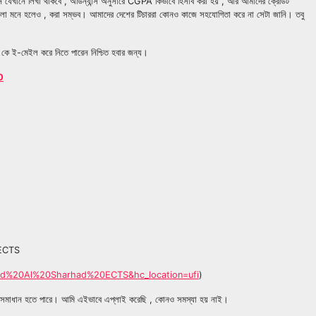
েন যেখানে লিখা থাকবে , অর্ডিন্যান্স অনুসারে CGPA কিভাবে হিসাব করা হয় , আর আমাদের ক্রেডিট
 ঝামেলা মনে হলেও , করা সম্ভব। আমাদের দেশের টিচাররা কোনও কাজে সহযোগিতা করে না সেটা জানি। তবু
কে ই-মেইল করে নিতে পারেন নিশ্চিত হবার জন্য।
0
৫ ECTS
id%20Al%20Sharhad%20ECTS&hc_location=ufi
)
কটা সমাধান হতে পারে। আমি এইভাবে এপ্লাই করেছি , কোনও সমস্যা হয় নাই।