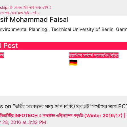
hip) কি সোনার হরিণ নাকি দাবার গুটি?
লেঃ শুরু থেকে আজ অব্দি – পর্ব-১
tion
sif Mohammad Faisal
Environmental Planning , Technical University of Berlin, Ger
d Post
র্স
উচ্চশিক্ষা
মাস্টার্স
স্কলারশিপ/বৃত্তি
স – দেশে করব নাকি বিদেশে?
🇩🇪 জার্মানিতে ফুল ফান্ডে
ভিজ্ঞতা কী বলে?
| বাংলাদেশি শিক্ষার্থীদের 
যোগ্যতা ও টিপস
 2026
Rafiul Sabbir
Apr 27, 2026
Md Kagem
on “ভর্তির আবেদনের সময় দেশি মার্কিং/ক্রেডিট সিস্টেমের সাথে E
ট ইউনিভার্সিটির INFOTECH এ অনলাইন এপ্লিকেশন পদ্ধতি (Winter 2016/17) | জার
 28, 2016 at 3:32 PM