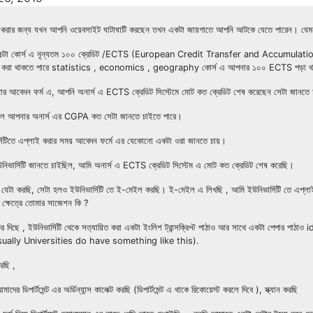
ন করার জন্য যখন আপনি ওয়েবসাইট ঘাটাঘাটি করছেন তখন একটা জায়গাতে আপনি আটকে যেতে পারেন। যেম
/পাঁচটা কোর্স এ নূন্যতম ১০০ ক্রেডিট /ECTS (European Credit Transfer and Accumulati
েখ করা থাকতে পারে statistics , economics , geography কোর্স এ আপনার ১০০ ECTS পড়া থ
পনার আবেদন ফর্ম এ, আপনি অনার্স এ ECTS ক্রেডিট সিস্টেমে মোট কত ক্রেডিট শেষ করেছেন সেটা জানতে
কেলে আপনার অনার্স এর CGPA কত সেটা জানতে চাইতে পারে।
্সিটিতে এপ্লাই করার সময় আবেদন ফর্মে এর যেকোনো একটা ওরা জানতে চায়।
নিভার্সিটি জানতে চাইছিল, আমি অনার্স এ ECTS ক্রেডিট সিস্টেম এ মোট কত ক্রেডিট শেষ করেছি।
এ যেটা করছি, সেটা হলও ইউনিভার্সিটি তে ই-মেইল করছি। ই-মেইল এ লিখছি , আমি ইউনিভার্সিটি তে এপ্লাই
 ক্ষেত্রে তোমার সাজেশন কি ?
উত্তর দিছে , ইউনিভার্সিটি থেকে সত্যায়িত করা একটা ইংলিশ ট্রান্সক্রিপ্ট পাঠাও আর সাথে একট
sually Universities do have something like this).
ছি ,
াদের ডিপার্টমেন্ট এর অর্ডিন্যান্স কালেক্ট করছি (ডিপার্টমেন্ট এ থাকে রিকোয়েস্ট করলে দিবে ), স্ক্যান করছি