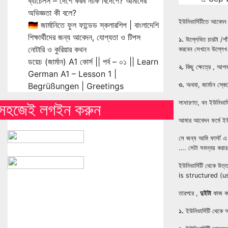
ব্যাচেলর্স – দেশে করব নাকি বিদেশে? আমাদের
অভিজ্ঞতা কী বলে?
ইউনিভার্সিটিতে আবেদ
🇩🇪 জার্মানিতে ফুল ফান্ডেড স্কলারশিপ | বাংলাদেশি
শিক্ষার্থীদের জন্য আবেদন, যোগ্যতা ও টিপস
১.
উল্লেখিত চারটা 
নোটারি ও কুরিয়ার কথন
করবেন সেখানে উল্ল
ডয়েচ (জার্মান) A1 কোর্স || পর্ব – ০১ || Learn
২.
কিছু ক্ষেত্রে , আ
German A1 – Lesson 1 |
Begrüßungen | Greetings
৩.
অথবা, জার্মান স্
সাধারণত, বন ইউনিভার
সহজেই লগইন করুন
আমার আবেদন ফর্মে ইউ
সে জন্য আমি ফার্স্ট 
…. সেটা সমন্বয় করার
ইউনিভার্সিটি থেকে 
is structured (u
তারপরে ,
দুইটা
কাজ কর
১.
ইউনিভার্সিটি থেকে আম