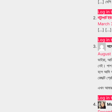
[…] দেশি
Log in 
স্টুটগার
March 3
[…] […]
Log in 
সাদ
August 
ভাইয়া, আম
নেই। পাশ 
হলে আমি আ
রেজাল্ট গ
এখন আমার 
Log in 
M
Decemb