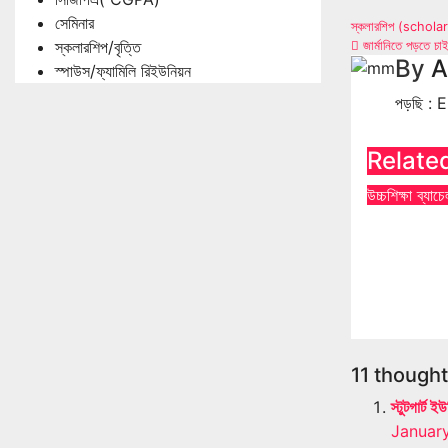
সেমিনার
Post
স্কলারশিপ (scholars
স্কলারশিপ/বৃত্তি
জার্মানিতে পড়তে চাই
naviga
By
A
স্পাউস/ফ্যামিলি রিইউনিয়ন
পড়ছি : 
Relate
উচ্চশিক্ষা
ব্যাচেল
ব্যাচেলর্
আমাদের অ
Apr 27,
11 thoughts 
স্টুটগার্
January