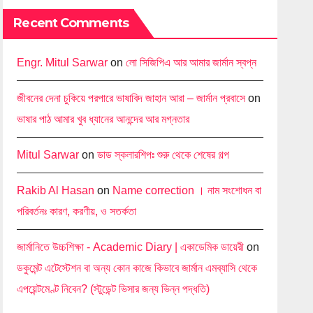
Recent Comments
Engr. Mitul Sarwar
on
লো সিজিপিএ আর আমার জার্মান স্বপ্ন
জীবনের দেনা চুকিয়ে পরপারে ভাষাবিদ জাহান আরা – জার্মান প্রবাসে
on
ভাষার পাঠ আমার খুব ধ্যানের আনন্দের আর মগ্নতার
Mitul Sarwar
on
ডাড স্কলারশিপঃ শুরু থেকে শেষের গল্প
Rakib Al Hasan
on
Name correction । নাম সংশোধন বা
পরিবর্তনঃ কারণ, করণীয়, ও সতর্কতা
জার্মানিতে উচ্চশিক্ষা - Academic Diary | একাডেমিক ডায়েরী
on
ডকুমেন্ট এটেস্টেশন বা অন্য কোন কাজে কিভাবে জার্মান এমব্যাসি থেকে
এপয়েন্টমেণ্ট নিবেন? (স্টুডেন্ট ভিসার জন্য ভিন্ন পদ্ধতি)