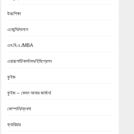
উচ্চশিক্ষা
এজেন্সি/দালাল
এম.বি.এ./MBA
এয়ারপোর্ট/কাস্টমস/ইমিগ্রেশন
কুইজ
কুইজ – কেমন আমার জার্মান!
কোম্পানি/ব্যবসা
ক্যারিয়ার