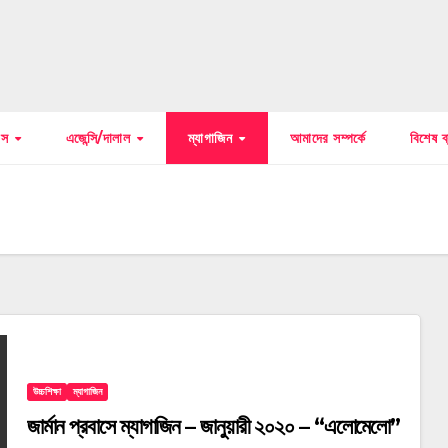
বাস
এজেন্সি/দালাল
ম্যাগাজিন
আমাদের সম্পর্কে
বিশেষ ব
উচ্চশিক্ষা
ম্যাগাজিন
জার্মান প্রবাসে ম্যাগাজিন – জানুয়ারী ২০২০ – “এলোমেলো”