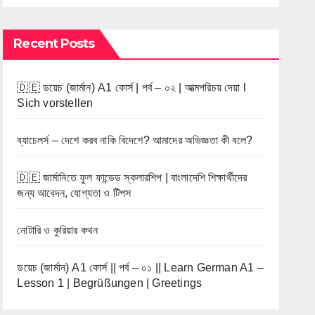
Recent Posts
🇩🇪 ডয়েচ (জার্মান) A1 কোর্স | পর্ব – ০২ | আত্মপরিচয় দেয়া l
Sich vorstellen
ব্যাচেলর্স – দেশে করব নাকি বিদেশে? আমাদের অভিজ্ঞতা কী বলে?
🇩🇪 জার্মানিতে ফুল ফান্ডেড স্কলারশিপ | বাংলাদেশি শিক্ষার্থীদের
জন্য আবেদন, যোগ্যতা ও টিপস
নোটারি ও কুরিয়ার কথন
ডয়েচ (জার্মান) A1 কোর্স || পর্ব – ০১ || Learn German A1 –
Lesson 1 | Begrüßungen | Greetings