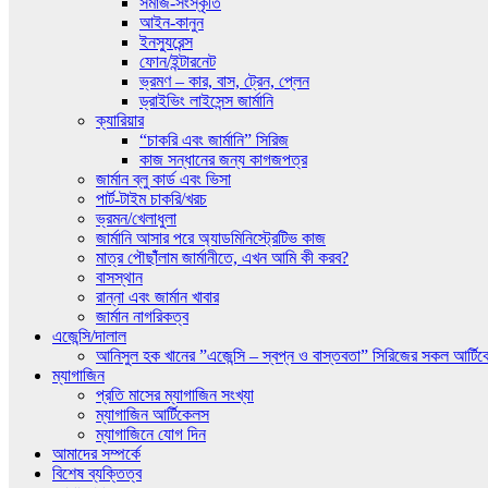
সমাজ-সংস্কৃতি
আইন-কানুন
ইনস্যুরেন্স
ফোন/ইন্টারনেট
ভ্রমণ – কার, বাস, ট্রেন, প্লেন
ড্রাইভিং লাইসেন্স জার্মানি
ক্যারিয়ার
“চাকরি এবং জার্মানি” সিরিজ
কাজ সন্ধানের জন্য কাগজপত্র
জার্মান ব্লু কার্ড এবং ভিসা
পার্ট-টাইম চাকরি/খরচ
ভ্রমন/খেলাধুলা
জার্মানি আসার পরে অ্যাডমিনিস্ট্রেটিভ কাজ
মাত্র পৌছাঁঁলাম জার্মানীতে, এখন আমি কী করব?
বাসস্থান
রান্না এবং জার্মান খাবার
জার্মান নাগরিকত্ব
এজেন্সি/দালাল
আনিসুল হক খানের ”এজেন্সি – স্বপ্ন ও বাস্তবতা” সিরিজের সকল আর্টি
ম্যাগাজিন
প্রতি মাসের ম্যাগাজিন সংখ্যা
ম্যাগাজিন আর্টিকেলস
ম্যাগাজিনে যোগ দিন
আমাদের সম্পর্কে
বিশেষ ব্যক্তিত্ব