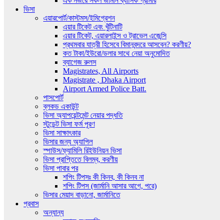
এক নজরে সকল জার্মান ব্যাসিক গ্রামার
ভিসা
এয়ারপোর্ট/কাস্টমস/ইমিগ্রেশন
এয়ার টিকেট এবং খুঁটিনাটি
এয়ার টিকেট, এয়ারলাইন্স ও ট্রাভেল এজেন্সি
প্রথমবার যাত্রী হিসেবে বিমানবন্দরে আসবেন? করণীয়?
কত টাকা/ইউরো/ডলার সাথে নেয়া অনুমোদিত
ব্যাগেজ রুলস
Magistrates, All Airports
Magistrate , Dhaka Airport
Airport Armed Police Batt.
পাসপোর্ট
ব্লকড একাউন্ট
ভিসা অ্যাপয়েন্টমেন্ট নেয়ার পদ্ধতি
স্টুডেন্ট ভিসা ফর্ম পূরণ
ভিসা সাক্ষাৎকার
ভিসার জন্য অ্যাপিল
স্পাউস/ফ্যামিলি রিইউনিয়ন ভিসা
ভিসা প্রাপ্তিতে বিলম্ব, করণীয়
ভিসা পাবার পর
শপিং টিপসঃ কী কিনব, কী কিনব না
শপিং টিপস (জার্মানি আসার আগে, পরে)
ভিসার মেয়াদ বাড়ানো, জার্মানিতে
প্রবাস
অন্যান্য