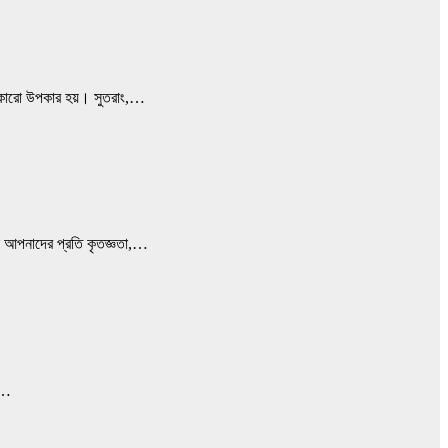
ি কারো উপকার হয়। সুতরাং,…
ন আপনাদের প্রতি কৃতজ্ঞতা,…
।…