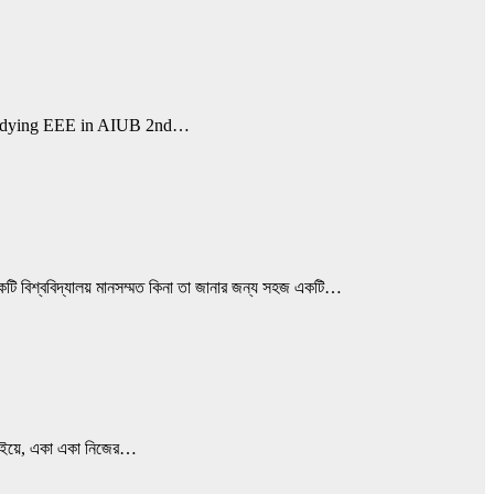
t studying EEE in AIUB 2nd…
টি বিশ্ববিদ্যালয় মানসম্মত কিনা তা জানার জন্য সহজ একটি…
প খাইয়ে, একা একা নিজের…