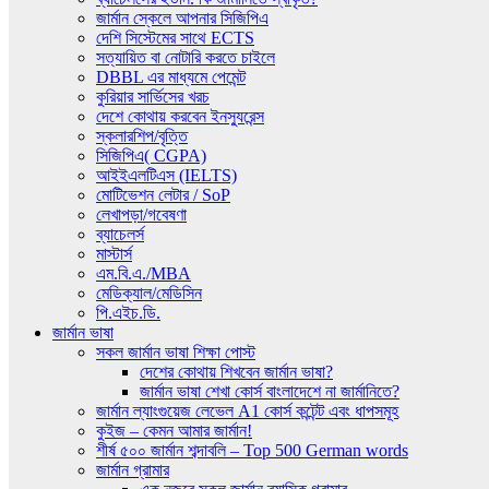
জার্মান স্কেলে আপনার সিজিপিএ
দেশি সিস্টেমের সাথে ECTS
সত্যায়িত বা নোটারি করতে চাইলে
DBBL এর মাধ্যমে পেমেন্ট
কুরিয়ার সার্ভিসের খরচ
দেশে কোথায় করবেন ইনস্যুরেন্স
স্কলারশিপ/বৃত্তি
সিজিপিএ( CGPA)
আইইএলটিএস (IELTS)
মোটিভেশন লেটার / SoP
লেখাপড়া/গবেষণা
ব্যাচেলর্স
মাস্টার্স
এম.বি.এ./MBA
মেডিক্যাল/মেডিসিন
পি.এইচ.ডি.
জার্মান ভাষা
সকল জার্মান ভাষা শিক্ষা পোস্ট
দেশের কোথায় শিখবেন জার্মান ভাষা?
জার্মান ভাষা শেখা কোর্স বাংলাদেশে না জার্মানিতে?
জার্মান ল্যাংগুয়েজ লেভেল A1 কোর্স কন্টেন্ট এবং ধাপসমূহ
কুইজ – কেমন আমার জার্মান!
শীর্ষ ৫০০ জার্মান শব্দাবলি – Top 500 German words
জার্মান গ্রামার