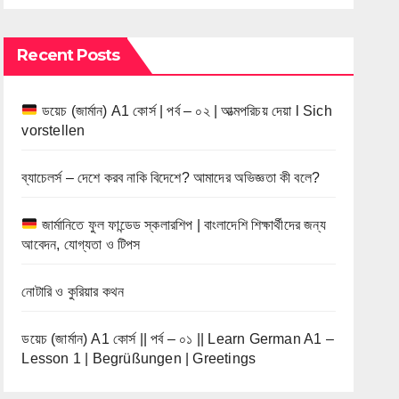
Recent Posts
ডয়েচ (জার্মান) A1 কোর্স | পর্ব – ০২ | আত্মপরিচয় দেয়া l Sich
vorstellen
ব্যাচেলর্স – দেশে করব নাকি বিদেশে? আমাদের অভিজ্ঞতা কী বলে?
জার্মানিতে ফুল ফান্ডেড স্কলারশিপ | বাংলাদেশি শিক্ষার্থীদের জন্য
আবেদন, যোগ্যতা ও টিপস
নোটারি ও কুরিয়ার কথন
ডয়েচ (জার্মান) A1 কোর্স || পর্ব – ০১ || Learn German A1 –
Lesson 1 | Begrüßungen | Greetings