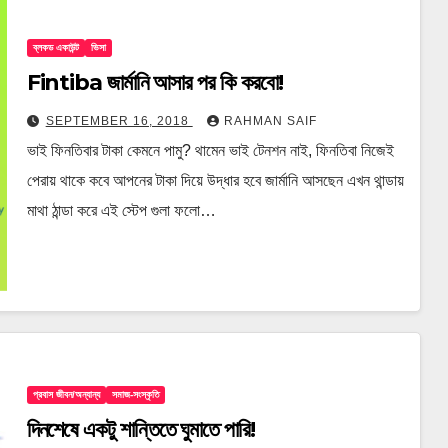
ব্লকড একাউন্ট
ভিসা
Fintiba জার্মানি আসার পর কি করবো!
SEPTEMBER 16, 2018
RAHMAN SAIF
ভাই ফিনতিবার টাকা কেমনে পামু? থামেন ভাই টেনশন নাই, ফিনতিবা নিজেই
পেরায় থাকে কবে আপনের টাকা দিয়ে উদ্ধার হবে জার্মানি আসছেন এখন থান্ডায়
মাথা ঠান্ডা করে এই স্টেপ গুলা ফলো…
প্রবাস জীবন/অন্যান্য
সমাজ-সংস্কৃতি
দিনশেষে একটু শান্তিতে ঘুমাতে পারি!