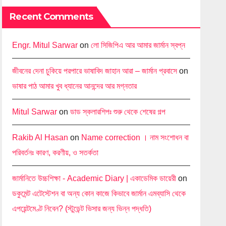
Recent Comments
Engr. Mitul Sarwar
on
লো সিজিপিএ আর আমার জার্মান স্বপ্ন
জীবনের দেনা চুকিয়ে পরপারে ভাষাবিদ জাহান আরা – জার্মান প্রবাসে
on
ভাষার পাঠ আমার খুব ধ্যানের আনন্দের আর মগ্নতার
Mitul Sarwar
on
ডাড স্কলারশিপঃ শুরু থেকে শেষের গল্প
Rakib Al Hasan
on
Name correction । নাম সংশোধন বা
পরিবর্তনঃ কারণ, করণীয়, ও সতর্কতা
জার্মানিতে উচ্চশিক্ষা - Academic Diary | একাডেমিক ডায়েরী
on
ডকুমেন্ট এটেস্টেশন বা অন্য কোন কাজে কিভাবে জার্মান এমব্যাসি থেকে
এপয়েন্টমেণ্ট নিবেন? (স্টুডেন্ট ভিসার জন্য ভিন্ন পদ্ধতি)