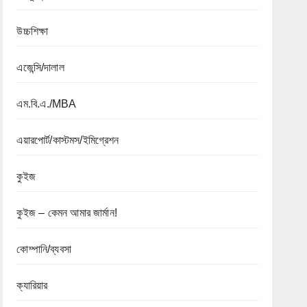
উচ্চশিক্ষা
এজেন্সি/দালাল
এম.বি.এ./MBA
এয়ারপোর্ট/কাস্টমস/ইমিগ্রেশন
কুইজ
কুইজ – কেমন আমার জার্মান!
কোম্পানি/ব্যবসা
ক্যারিয়ার