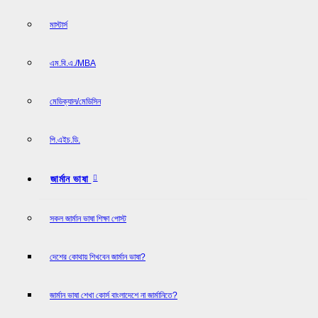
মাস্টার্স
এম.বি.এ./MBA
মেডিক্যাল/মেডিসিন
পি.এইচ.ডি.
জার্মান ভাষা
সকল জার্মান ভাষা শিক্ষা পোস্ট
দেশের কোথায় শিখবেন জার্মান ভাষা?
জার্মান ভাষা শেখা কোর্স বাংলাদেশে না জার্মানিতে?