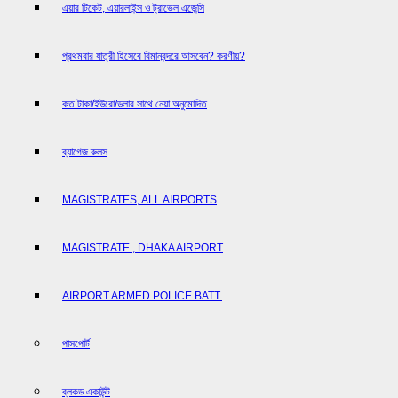
এয়ার টিকেট, এয়ারলাইন্স ও ট্রাভেল এজেন্সি
প্রথমবার যাত্রী হিসেবে বিমানবন্দরে আসবেন? করণীয়?
কত টাকা/ইউরো/ডলার সাথে নেয়া অনুমোদিত
ব্যাগেজ রুলস
MAGISTRATES, ALL AIRPORTS
MAGISTRATE , DHAKA AIRPORT
AIRPORT ARMED POLICE BATT.
পাসপোর্ট
ব্লকড একাউন্ট