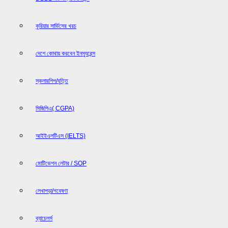
কুরিয়ার সার্ভিসের খরচ
দেশে কোথায় করবেন ইনস্যুরেন্স
স্কলারশিপ/বৃত্তি
সিজিপিএ( CGPA)
আইইএলটিএস (IELTS)
মোটিভেশন লেটার / SOP
লেখাপড়া/গবেষণা
ব্যাচেলর্স