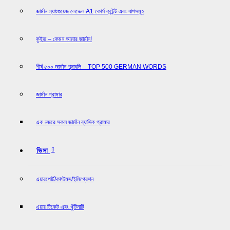
জার্মান ল্যাংগুয়েজ লেভেল A1 কোর্স কন্টেন্ট এবং ধাপসমূহ
কুইজ – কেমন আমার জার্মান!
শীর্ষ ৫০০ জার্মান শব্দাবলি – TOP 500 GERMAN WORDS
জার্মান গ্রামার
এক নজরে সকল জার্মান ব্যাসিক গ্রামার
ভিসা
এয়ারপোর্ট/কাস্টমস/ইমিগ্রেশন
এয়ার টিকেট এবং খুঁটিনাটি