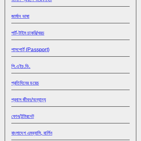
জার্মান ভাষা
পার্ট-টাইম চাকরি/খরচ
পাসপোর্ট (Passport)
পি.এইচ.ডি.
প্রতিদিনের ডয়েচ
প্রবাস জীবন/অন্যান্য
ফোন/ইন্টারনেট
বাংলাদেশ এমব্যাসি, বার্লিন