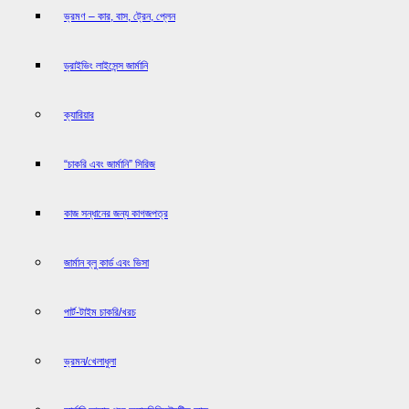
ভ্রমণ – কার, বাস, ট্রেন, প্লেন
ড্রাইভিং লাইসেন্স জার্মানি
ক্যারিয়ার
“চাকরি এবং জার্মানি” সিরিজ
কাজ সন্ধানের জন্য কাগজপত্র
জার্মান ব্লু কার্ড এবং ভিসা
পার্ট-টাইম চাকরি/খরচ
ভ্রমন/খেলাধুলা