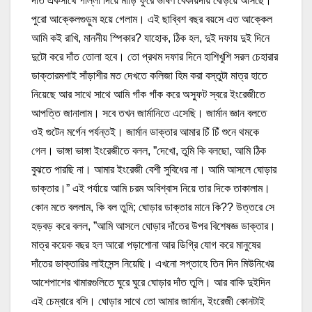
দাঁত একসাথে পাল্লা দিয়ে মাড়ি ফুরে ভীষণ বেকায়দায় বেড়িয়ে আসছে।
পুরো আক্কেলগুড়ুম হয়ে গেলাম। এই ছাব্বিশ বছর বয়সে এত আক্কেল
আমি কই রাখি, মাননীয় স্পিকার? যাহোক, ঠিক হল, দুই দফায় দুই দিনে
দুটো করে দাঁত তোলা হবে। তো প্রথম দফার দিনে হাশিখুশি সরল চেহারার
ডাক্তারমশাই সাঁড়াশীর মত দেখতে কলিজা হিম করা বস্তুটা মাত্র হাতে
নিয়েছে আর সাথে সাথে আমি গাঁক গাঁক করে অস্ফুট স্বরে ইংরেজীতে
আপত্তি জানালাম। সবে তখন জার্মানিতে এসেছি। জার্মান জ্ঞান বলতে
ওই গুটেন মর্গেন পর্যন্তই। জার্মান ডাক্তার আমার চিঁ চিঁ শুনে থমকে
গেল। ভাঙ্গা ভাঙ্গা ইংরেজীতে বলল, ”দেখো, তুমি কি বলছো, আমি ঠিক
বুঝতে পারছি না। আমার ইংরেজী বেশী সুবিধের না। আমি আসলে ঘোড়ার
ডাক্তার।” এই পর্যায়ে আমি চরম অবিশ্বাস নিয়ে তার দিকে তাকালাম।
কোন মতে বললাম, কি বল তুমি; ঘোড়ার ডাক্তার মানে কি?? উত্তরে সে
হড়বড় করে বলল, ”আমি আসলে ঘোড়ার দাঁতের উপর বিশেষজ্ঞ ডাক্তার।
মাত্র কয়েক বছর হল আরো পড়াশোনা আর ডিগ্রি যোগ করে মানুষের
দাঁতের ডাক্তারির লাইসেন্স নিয়েছি। এখনো সপ্তাহে তিন দিন মিউনিখের
আশেপাশের খামারগুলিতে ঘুরে ঘুরে ঘোড়ার দাঁত তুলি। আর বাকি দুইদিন
এই চেম্বারে বসি। ঘোড়ার সাথে তো আমার জার্মান, ইংরেজী কোনটাই