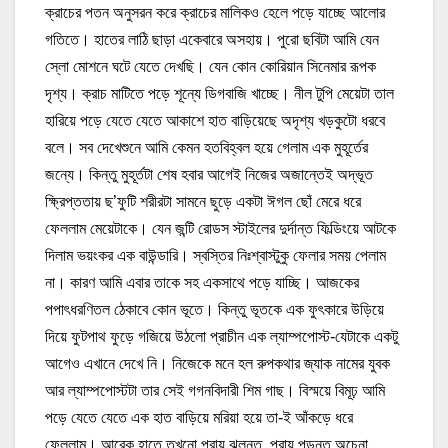
ক্রাচের পতন অনুসরন করে ক্রাচের মালিকও হেলে পড়ে যাচ্ছে আলোর
গতিতে। হাতের লাঠি ছাড়া একেবারে অসহায়। পুরো ছবিটা আমি যেন
স্লো মোশনে ঘটে যেতে দেখছি। যেন কোন কোরিয়ান সিনেমার রূপক
দৃশ্য। ক্রাচ মাটিতে পড়ে শূন্যে ডিগবাজি খাচ্ছে। নীল টুপি মেয়েটা তাল
হারিয়ে পড়ে যেতে যেতে আকাশে হাত বাড়িয়েছে অদৃশ্য খড়কুটো ধরবে
বলে। সব দেখেশুনে আমি কেমন হতবিহ্বল হয়ে গেলাম এক মুহূর্তের
জন্যে। কিন্তু মুহূর্তটা শেষ হবার আগেই নিজের অজান্তেই অদ্ভূত
ক্ষ্রিপ্ততায় ছ’ফুটি শরীরটা সামনে ছুড়ে একটা ঈগল ছোঁ মেরে ধরে
ফেললাম মেয়েটাকে। যেন জন্টি রোডস স্টাইলের দুর্দান্ত ফিল্ডিংয়ে আটকে
দিলাম ভয়ংকর এক বাউন্ডারি। স্বস্তির নিঃশ্বাস্টুকু ফেলার সময় পেলাম
না। কারণ আমি এবার তাকে সহ একসাথে পড়ে যাচ্ছি। আজকের
পপাৎধরণিতল ঠেকাবে কোন ভূতে। কিন্তু ভূতকে এক ফুৎকারে উড়িয়ে
দিয়ে ফুটপাথ ফুড়ে গজিয়ে উঠলো প্রাচীন এক ল্যাম্পপোস্ট-যেটাকে একটু
আগেও এখানে দেখে নি। নিজেকে মনে হল রুপকথার জ্যাক নামের যুবক
আর ল্যাম্পপোস্টটা তার সেই গগনবিদারী শিম গাছ। বিস্ময়ে বিমূঢ় আমি
পড়ে যেতে যেতে এক হাত বাড়িয়ে মরিয়া হয়ে তা-ই আঁকড়ে ধরে
ফেললাম। আরেক হাতে তখনো প্রায় ঝুলন্ত, প্রায় পড়ন্ত অচেনা