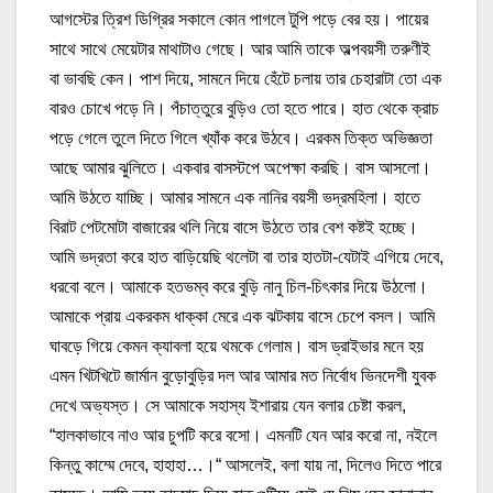
আগস্টের ত্রিশ ডিগ্রির সকালে কোন পাগলে টুপি পড়ে বের হয়। পায়ের
সাথে সাথে মেয়েটার মাথাটাও গেছে। আর আমি তাকে অল্পবয়সী তরুণীই
বা ভাবছি কেন। পাশ দিয়ে, সামনে দিয়ে হেঁটে চলায় তার চেহারাটা তো এক
বারও চোখে পড়ে নি। পঁচাত্তুরে বুড়িও তো হতে পারে। হাত থেকে ক্রাচ
পড়ে গেলে তুলে দিতে গিলে খ্যাঁক করে উঠবে। এরকম তিক্ত অভিজ্ঞতা
আছে আমার ঝুলিতে। একবার বাসস্টপে অপেক্ষা করছি। বাস আসলো।
আমি উঠতে যাচ্ছি। আমার সামনে এক নানির বয়সী ভদ্রমহিলা। হাতে
বিরাট পেটমোটা বাজারের থলি নিয়ে বাসে উঠতে তার বেশ কষ্টই হচ্ছে।
আমি ভদ্রতা করে হাত বাড়িয়েছি থলেটা বা তার হাতটা-যেটাই এগিয়ে দেবে,
ধরবো বলে। আমাকে হতভম্ব করে বুড়ি নানু চিল-চিৎকার দিয়ে উঠলো।
আমাকে প্রায় একরকম ধাক্কা মেরে এক ঝটকায় বাসে চেপে বসল। আমি
ঘাবড়ে গিয়ে কেমন ক্যাবলা হয়ে থমকে গেলাম। বাস ড্রাইভার মনে হয়
এমন খিটখিটে জার্মান বুড়োবুড়ির দল আর আমার মত নির্বোধ ভিনদেশী যুবক
দেখে অভ্যস্ত। সে আমাকে সহাস্য ইশারায় যেন বলার চেষ্টা করল,
“হালকাভাবে নাও আর চুপটি করে বসো। এমনটি যেন আর করো না, নইলে
কিন্তু কাম্মে দেবে, হাহাহা…।“ আসলেই, বলা যায় না, দিলেও দিতে পারে