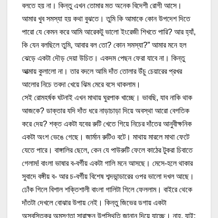
বলতে হয় না। কিন্তু এখন তোমার মত অনেক বিদেশী রোগী আসে।
আমার খুব সমস্যা হয় কথা বুঝতে। তুমি কি আমাকে কোন উপদেশ দিতে
পারো যে কেমন করে আমি আরেকটু ভালো ইংরেজী শিখতে পারি? আর হ্যাঁ,
কি যেন বলছিলে তুমি, আবার বল তো? কোন সমস্যা?” আমার মনে হল
ঝেড়ে একটা দৌড় দেয়া উচিত। একদম পেছন ফেরা যাবে না। কিন্তু
আত্মায় কুলালো না। তার বদলে আমি দাঁত তোলার উঁচু চেয়ারের প্রখর
আলোর নিচে তবদা খেয়ে ঝিম মেরে বসে থাকলাম।
সেই রোমহর্ষক ঘটনাই এখন মাথায় ঘুরপাক খাচ্ছে। ভাবছি, যাব নাকি থাক
আজকে? ডাক্তার যদি দাঁত ধরে নাড়াচাড়া দিয়ে অবস্থা আরো বেগতিক
করে দেয়? শক্ত একটা যবের রুটি খেতে গিয়ে নিচের দাঁতের আনুবীক্ষনিক
একটা অংশ ভেঙে গেছে। জার্মান রুটিও বটে। মাথায় মারলে মাথা ফেটে
যেতে পারে। বাঙ্গালির ছেলে, কেন যে পাউরুটি ফেলে কাঠের টুকরা চিবাতে
গেলাম! বাংলা ভাষার ব-বর্গীয় একটা গালি মনে আসছে। মেসে-হলে থাকার
সুবাদে বঙ্গীয় ব- আর চ-বর্গীয় বিশেষ শব্দভান্ডারের ওপর ভালো দখল আছে।
ঢোঁক গিলে বিশাল শক্তিশালী বাংলা গালিটা গিলে ফেললাম। বাইরে থেকে
দাঁতটা দেখলে বোঝার উপায় নেই। কিন্তু জিভের ডগায় একটা
অস্বস্তিকর অমসৃণতা সারাক্ষন উপস্থিতি জানান দিয়ে যাচ্ছে। নাহ, যাই;