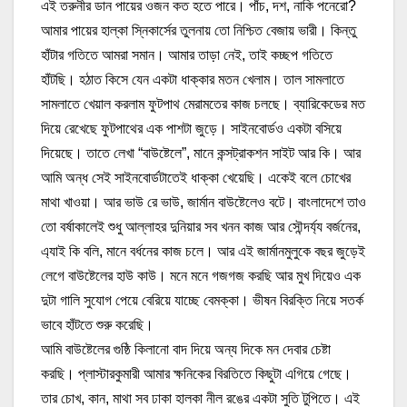
এই তরুনীর ডান পায়ের ওজন কত হতে পারে। পাঁচ, দশ, নাকি পনেরো?
আমার পায়ের হাল্কা স্নিকার্সের তুলনায় তো নিশ্চিত বেজায় ভারী। কিন্তু
হাঁটার গতিতে আমরা সমান। আমার তাড়া নেই, তাই কচ্ছপ গতিতে
হাঁটছি। হঠাত কিসে যেন একটা ধাক্কার মতন খেলাম। তাল সামলাতে
সামলাতে খেয়াল করলাম ফুটপাথ মেরামতের কাজ চলছে। ব্যারিকেডের মত
দিয়ে রেখেছে ফুটপাথের এক পাশটা জুড়ে। সাইনবোর্ডও একটা বসিয়ে
দিয়েছে। তাতে লেখা “বাউষ্টেলে”, মানে কন্সট্রাকশন সাইট আর কি। আর
আমি অন্ধ সেই সাইনবোর্ডটাতেই ধাক্কা খেয়েছি। একেই বলে চোখের
মাথা খাওয়া। আর ভাউ রে ভাউ, জার্মান বাউষ্টেলেও বটে। বাংলাদেশে তাও
তো বর্ষাকালেই শুধু আল্লাহর দুনিয়ার সব খনন কাজ আর সৌন্দর্য্য বর্জনের,
এ্যাই কি বলি, মানে বর্ধনের কাজ চলে। আর এই জার্মানমুলুকে বছর জুড়েই
লেগে বাউষ্টেলের হাউ কাউ। মনে মনে গজগজ করছি আর মুখ দিয়েও এক
দুটা গালি সুযোগ পেয়ে বেরিয়ে যাচ্ছে বেমক্কা। ভীষন বিরক্তি নিয়ে সতর্ক
ভাবে হাঁটতে শুরু করেছি।
আমি বাউষ্টেলের গুষ্ঠি কিলানো বাদ দিয়ে অন্য দিকে মন দেবার চেষ্টা
করছি। প্লাস্টারকুমারী আমার ক্ষনিকের বিরতিতে কিছুটা এগিয়ে গেছে।
তার চোখ, কান, মাথা সব ঢাকা হালকা নীল রঙের একটা সুতি টুপিতে। এই