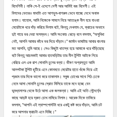
বিদেশিনী। নাকি সে-ই এদেশে দেশী আর আমিই বরং বিদেশী। এই
বিপদের ভেতরও মাথাটা এত আগড়ুম-বাগরুম ভেবে যাচ্ছে দেখে অবাক
হলাম। যাহোক, আমি নিজেকে সামলে নিয়ে আতঙ্কে নীল হয়ে যাওয়া
মেয়েটাকে ধরে দাঁড় করিয়ে দিলাম বটে, কিন্তু দেখলাম যে, ক্রাচের অভাবে
দুই পায়ে ভর দেয়া অসম্ভব। আমি সংকোচ ঝেড়ে বলে বসলাম, “অসুবিধা
নেই, আপনি আমার কাঁধে ভর দিয়ে দাঁড়ান।“ জার্মান ভাষাটায় আবার বাংলার
মত আপনি, তুমি আছে। সেও কিছুটা ধাতস্থ হয়ে আমাকে ধরে দাঁড়িয়েছে
বটে কিন্তু আচমকাই আমার হাতঘড়িটায় তার নীল টুপিটা আটকে গিয়ে
বেরিয়ে এল এক রাশ সোনালি চুলের বন্যা। ভীষণ অপ্রস্তুত আমি
আলপটকা টুপিটা ছুটিয়ে এনে কোনমতে মেয়েটার হাতে গুঁজে দিয়ে এই
প্রথম তার দিকে ভালো করে তাকালাম। সবুজ চোখের সাথে পিঠ ঢেকে
নেমে আসা সোনালি চুলের স্রোত মিলিয়ে তাকে মনে হচ্ছে যেন
ভূমধ্যসাগর থেকে উঠে আসা এক জলকন্যা। আমি এই অতি সৌন্দর্য্যে
কাছে আড়ষ্ট হয়ে দ্রুত চোখ নামিয়ে নিলাম। আরেক দিকে তাকিয়ে
বললাম, “আপনি এই ল্যাম্পপোস্টটা ধরে একটু কষ্ট করে দাঁড়ান, আমি চট
করে আপনার ক্রাচটা এনে দিচ্ছি।“