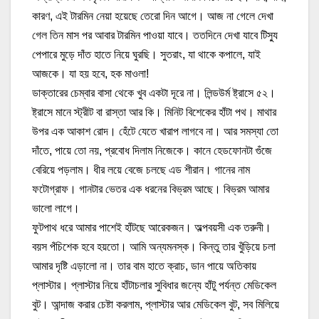
কারণ, এই টারমিন নেয়া হয়েছে তেরো দিন আগে। আজ না গেলে দেখা
গেল তিন মাস পর আবার টারমিন পাওয়া যাবে। ততদিনে দেখা যাবে টিস্যু
পেপারে মুড়ে দাঁত হাতে নিয়ে ঘুরছি। সুতরাং, যা থাকে কপালে, যাই
আজকে। যা হয় হবে, হক মাওলা!
ডাক্তারের চেম্বার বাসা থেকে খুব একটা দূরে না। লিন্ডউর্ম ষ্ট্রাসে ৫২।
ষ্ট্রাসে মানে স্ট্রীট বা রাস্তা আর কি। মিনিট বিশেকের হাঁটা পথ। মাথার
উপর এক আকাশ রোদ। হেঁটে যেতে খারাপ লাগবে না। আর সমস্যা তো
দাঁতে, পায়ে তো নয়, প্রবোধ দিলাম নিজেকে। কানে হেডফোনটা গুঁজে
বেরিয়ে পড়লাম। ধীর লয়ে বেজে চলছে এড শীরান। গানের নাম
ফটোগ্রাফ। গানটার ভেতর এক ধরনের বিভ্রম আছে। বিভ্রম আমার
ভালো লাগে।
ফুটপাথ ধরে আমার পাশেই হাঁটছে আরেকজন। অল্পবয়সী এক তরুনী।
বয়স পঁচিশেক হবে হয়তো। আমি অন্যমনস্ক। কিন্তু তার খুঁড়িয়ে চলা
আমার দৃষ্টি এড়ালো না। তার বাম হাতে ক্রাচ, ডান পায়ে অতিকায়
প্লাস্টার। প্লাস্টার নিয়ে হাঁটাচলার সুবিধার জন্যে হাঁটু পর্যন্ত মেডিকেল
বুট। আন্দাজ করার চেষ্টা করলাম, প্লাস্টার আর মেডিকেল বুট, সব মিলিয়ে