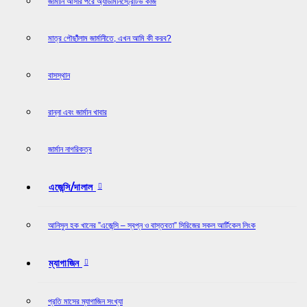
জার্মানি আসার পরে অ্যাডমিনিস্ট্রেটিভ কাজ
মাত্র পৌছাঁঁলাম জার্মানীতে, এখন আমি কী করব?
বাসস্থান
রান্না এবং জার্মান খাবার
জার্মান নাগরিকত্ব
এজেন্সি/দালাল
আনিসুল হক খানের ”এজেন্সি – স্বপ্ন ও বাস্তবতা” সিরিজের সকল আর্টিকেল লিংক
ম্যাগাজিন
প্রতি মাসের ম্যাগাজিন সংখ্যা