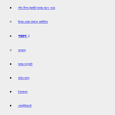
শপিং টিপস (জার্মানি আসার আগে, পরে)
ভিসার মেয়াদ বাড়ানো, জার্মানিতে
প্রবাস
অন্যান্য
সমাজ-সংস্কৃতি
আইন-কানুন
ইনস্যুরেন্স
ফোন/ইন্টারনেট