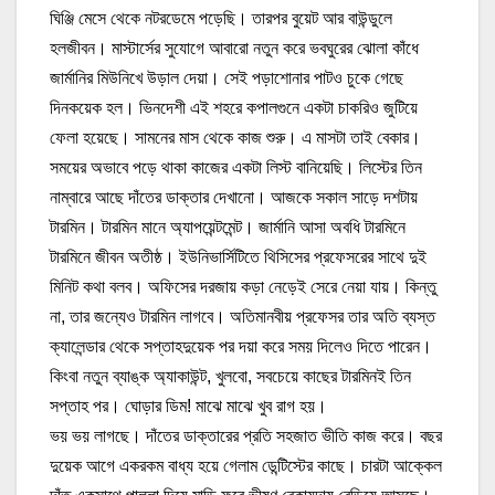
ঘিঞ্জি মেসে থেকে নটরডেমে পড়েছি। তারপর বুয়েট আর বাউন্ডুলে
হলজীবন। মাস্টার্সের সুযোগে আবারো নতুন করে ভবঘুরের ঝোলা কাঁধে
জার্মানির মিউনিখে উড়াল দেয়া। সেই পড়াশোনার পাটও চুকে গেছে
দিনকয়েক হল। ভিনদেশী এই শহরে কপালগুনে একটা চাকরিও জুটিয়ে
ফেলা হয়েছে। সামনের মাস থেকে কাজ শুরু। এ মাসটা তাই বেকার।
সময়ের অভাবে পড়ে থাকা কাজের একটা লিস্ট বানিয়েছি। লিস্টের তিন
নাম্বারে আছে দাঁতের ডাক্তার দেখানো। আজকে সকাল সাড়ে দশটায়
টারমিন। টারমিন মানে অ্যাপয়েন্টমেন্ট। জার্মানি আসা অবধি টারমিনে
টারমিনে জীবন অতীষ্ঠ। ইউনিভার্সিটিতে থিসিসের প্রফেসরের সাথে দুই
মিনিট কথা বলব। অফিসের দরজায় কড়া নেড়েই সেরে নেয়া যায়। কিন্তু
না, তার জন্যেও টারমিন লাগবে। অতিমানবীয় প্রফেসর তার অতি ব্যস্ত
ক্যালেন্ডার থেকে সপ্তাহদুয়েক পর দয়া করে সময় দিলেও দিতে পারেন।
কিংবা নতুন ব্যাঙ্ক অ্যাকাউন্ট, খুলবো, সবচেয়ে কাছের টারমিনই তিন
সপ্তাহ পর। ঘোড়ার ডিম! মাঝে মাঝে খুব রাগ হয়।
ভয় ভয় লাগছে। দাঁতের ডাক্তারের প্রতি সহজাত ভীতি কাজ করে। বছর
দুয়েক আগে একরকম বাধ্য হয়ে গেলাম ডেন্টিস্টের কাছে। চারটা আক্কেল