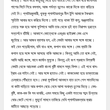
কামড়ে। আমি ভয়ে কাচুমাচু দিয়ে হাত গুটিয়ে সেই যে ঝিম ধরে জানালার
পাশের সিটে গিয়ে বসলাম, আজ পর্যন্ত ভুলেও কারো দিকে হাত বাড়িয়ে
দেই নি। প্লাটারকুমারী, থুক্কু প্লাস্টারনানুর নীল টুপি আমাকে টকঝাল
স্মৃতিটা আবার মনে করিয়ে দিলো। তাই পড়ে থাকা ইট বালু, যন্ত্রপাতির
তোড়ে সরু হয়ে আসা ফুটপাথে আমি তার থেকে দুই হাত নিরাপদ দুরত্বে
সন্তর্পনে হাঁটছি। আকাশে কোত্থেকে একখন্ড ছাইরঙ্গা মেঘ এসে
জুটেছে। আর আজব ব্যাপার হল, এই মেঘটা আমার সঙ্গে সঙ্গে যাচ্ছে।
কই যেন পড়েছিলাম, যদি যাও বঙ্গে, কপাল যায় সঙ্গে। মেঘ ব্যাটা কি
কপাল হয়ে সঙ্গে সঙ্গে আসছে নাকি আজকে। কিন্তু আমি তো বঙ্গে নেই,
আমি আছি জঙ্গে, মানে জার্মান মুলুকে। কিন্তু এই বংগ প্রবাদে বিশ্বাসী
মেঘটা থেকে আচমকা একটা বাংলা বৃষ্টি নামলে সমূহ বিপদ। এই পথে বাস-
ট্রাম এর লাইন নেই। আর সঙ্গে ছাতাও নেই। কাকভেজা হয়ে ডাক্তারের
চেম্বারে পৌঁছাতে হবে। কেয়া মুশকিল! আনমনে হাত চলে গেল সাতদিনের
না কাটা দাড়িতে আর কপাল বেয়ে নেমে আসা অবাধ্য চুলের ভিড়ে। মেঘ-
বৃষ্টি, কাক-বক কি সব ভাবছি, এমন সময়ে কিছু একটা পতনের শব্দে চিন্তার
ঘোর কেটে গেলো। মুহূর্তে সামনে তাকিয়ে দেখি প্লাস্টারকন্যার ক্রাচ
মাটিতে আছড়ে পড়েছে।