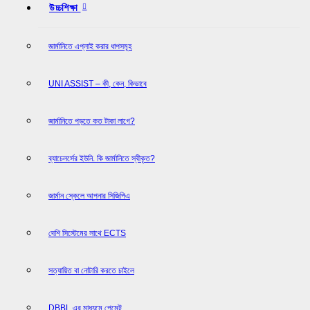
উচ্চশিক্ষা
জার্মানিতে এপ্লাই করার ধাপসমূহ
UNI ASSIST – কী, কেন, কিভাবে
জার্মানিতে পড়তে কত টাকা লাগে?
ব্যাচেলর্সের ইউনি. কি জার্মানিতে স্বীকৃত?
জার্মান স্কেলে আপনার সিজিপিএ
দেশি সিস্টেমের সাথে ECTS
সত্যায়িত বা নোটারি করতে চাইলে
DBBL এর মাধ্যমে পেমেন্ট