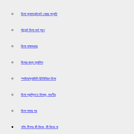
ভিসা অ্যাপয়েন্টমেন্ট নেয়ার পদ্ধতি
স্টুডেন্ট ভিসা ফর্ম পূরণ
ভিসা সাক্ষাৎকার
ভিসার জন্য অ্যাপিল
স্পাউস/ফ্যামিলি রিইউনিয়ন ভিসা
ভিসা প্রাপ্তিতে বিলম্ব, করণীয়
ভিসা পাবার পর
শপিং টিপসঃ কী কিনব, কী কিনব না