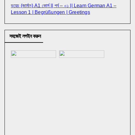
ডয়েচ (জার্মান) A1 কোর্স || পর্ব – ০১ || Learn German A1 –
Lesson 1 | Begrüßungen | Greetings
সহজেই লগইন করুন