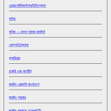
এয়ারপোর্ট/কাস্টমস/ইমিগ্রেশন
কুইজ
কুইজ – কেমন আমার জার্মান!
কোম্পানি/ব্যবসা
ক্যারিয়ার
চাকরি এবং জার্মানি
জার্মান এম্ব্যাসি বাংলাদেশ
জার্মান গ্রামার
জার্মান প্রবাসে ওয়েবসাইট