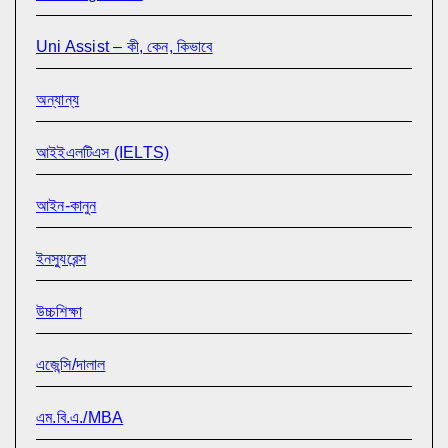
Uni Assist – কী, কেন, কিভাবে
অন্যান্য
আইইএলটিএস (IELTS)
আইন-কানুন
ইনস্যুরেন্স
উচ্চশিক্ষা
এজেন্সি/দালাল
এম.বি.এ./MBA