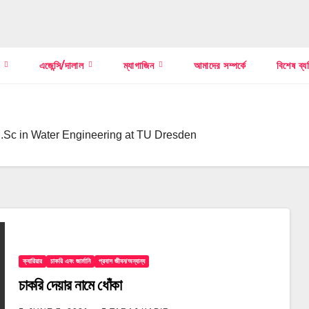
স
এজেন্সি/দালাল
ম্যাগাজিন
আমাদের সম্পর্কে
বিশেষ ব্য
.Sc in Water Engineering at TU Dresden
ক্যারিয়ার
চাকরি এবং জার্মানি
প্রবাস জীবন/অন্যান্য
চাকরি দেয়ার নামে ধোঁকা