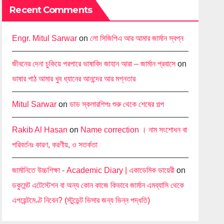
Recent Comments
Engr. Mitul Sarwar
on
লো সিজিপিএ আর আমার জার্মান স্বপ্ন
জীবনের দেনা চুকিয়ে পরপারে ভাষাবিদ জাহান আরা – জার্মান প্রবাসে
on
ভাষার পাঠ আমার খুব ধ্যানের আনন্দের আর মগ্নতার
Mitul Sarwar
on
ডাড স্কলারশিপঃ শুরু থেকে শেষের গল্প
Rakib Al Hasan
on
Name correction । নাম সংশোধন বা
পরিবর্তনঃ কারণ, করণীয়, ও সতর্কতা
জার্মানিতে উচ্চশিক্ষা - Academic Diary | একাডেমিক ডায়েরী
on
ডকুমেন্ট এটেস্টেশন বা অন্য কোন কাজে কিভাবে জার্মান এমব্যাসি থেকে
এপয়েন্টমেণ্ট নিবেন? (স্টুডেন্ট ভিসার জন্য ভিন্ন পদ্ধতি)