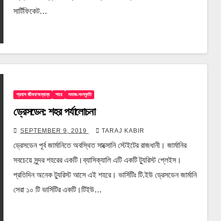
সার্টিফিকেট…
প্রবাস জীবন/অন্যান্য
শহর
সমাজ-সংস্কৃতি
ড্রেসডেন: শহর পর্যালোচনা
SEPTEMBER 9, 2019
TARAJ KABIR
ড্রেসডেন পূর্ব জার্মানিতে অবস্থিত সাক্সোনি স্টেইটের রাজধানী। জার্মানির
সবচেয়ে সুন্দর শহরের একটি।ব্যাসিক্যালি এটি একটি ট্যুরিস্ট প্লেইস।
প্রতিদিন অনেক ট্যুরিস্ট আসে এই শহরে। ভার্সিটিঃ টি.ইউ ড্রেসডেন জার্মানি
সেরা ১০ টি ভার্সিটির একটি।টিইউ…