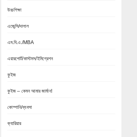
উচ্চশিক্ষা
এজেন্সি/দালাল
এম.বি.এ./MBA
এয়ারপোর্ট/কাস্টমস/ইমিগ্রেশন
কুইজ
কুইজ – কেমন আমার জার্মান!
কোম্পানি/ব্যবসা
ক্যারিয়ার