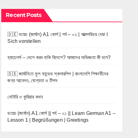
Recent Posts
🇩🇪 ডয়েচ (জার্মান) A1 কোর্স | পর্ব – ০২ | আত্মপরিচয় দেয়া l
Sich vorstellen
ব্যাচেলর্স – দেশে করব নাকি বিদেশে? আমাদের অভিজ্ঞতা কী বলে?
🇩🇪 জার্মানিতে ফুল ফান্ডেড স্কলারশিপ | বাংলাদেশি শিক্ষার্থীদের
জন্য আবেদন, যোগ্যতা ও টিপস
নোটারি ও কুরিয়ার কথন
ডয়েচ (জার্মান) A1 কোর্স || পর্ব – ০১ || Learn German A1 –
Lesson 1 | Begrüßungen | Greetings