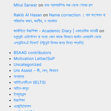
Mitul Sarwar
on
ডাড স্কলারশিপঃ শুরু থেকে শেষের গল্প
Rakib Al Hasan
on
Name correction । নাম সংশোধন বা
পরিবর্তনঃ কারণ, করণীয়, ও সতর্কতা
জার্মানিতে উচ্চশিক্ষা - Academic Diary | একাডেমিক ডায়েরী
on
ডকুমেন্ট এটেস্টেশন বা অন্য কোন কাজে কিভাবে জার্মান এমব্যাসি থেকে
এপয়েন্টমেণ্ট নিবেন? (স্টুডেন্ট ভিসার জন্য ভিন্ন পদ্ধতি)
BSAAG contributors
Motivation Letter/SoP
Uncategorized
Uni Assist – কী, কেন, কিভাবে
অন্যান্য
আইইএলটিএস (IELTS)
আইন-কানুন
ইনস্যুরেন্স
উচ্চশিক্ষা
এজেন্সি/দালাল