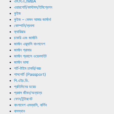
এম.বি.এ./MBA
এয়ারপোর্ট/কাস্টমস/ইমিগ্রেশন
কুইজ
কুইজ – কেমন আমার জার্মান!
কোম্পানি/ব্যবসা
ক্যারিয়ার
চাকরি এবং জার্মানি
জার্মান এম্ব্যাসি বাংলাদেশ
জার্মান গ্রামার
জার্মান প্রবাসে ওয়েবসাইট
জার্মান ভাষা
পার্ট-টাইম চাকরি/খরচ
পাসপোর্ট (Passport)
পি.এইচ.ডি.
প্রতিদিনের ডয়েচ
প্রবাস জীবন/অন্যান্য
ফোন/ইন্টারনেট
বাংলাদেশ এমব্যাসি, বার্লিন
বাসস্থান