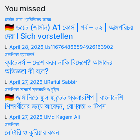
You missed
জার্মান ভাষা
প্রতিদিনের ডয়েচ
🇩🇪 ডয়েচ (জার্মান) A1 কোর্স | পর্ব – ০২ | আত্মপরিচয়
দেয়া l Sich vorstellen
April 28, 2026
s116764866594926163902
উচ্চশিক্ষা
ব্যাচেলর্স
ব্যাচেলর্স – দেশে করব নাকি বিদেশে? আমাদের
অভিজ্ঞতা কী বলে?
April 27, 2026
Rafiul Sabbir
উচ্চশিক্ষা
মাস্টার্স
স্কলারশিপ/বৃত্তি
🇩🇪 জার্মানিতে ফুল ফান্ডেড স্কলারশিপ | বাংলাদেশি
শিক্ষার্থীদের জন্য আবেদন, যোগ্যতা ও টিপস
April 27, 2026
Md Kagem Ali
উচ্চশিক্ষা
নোটারি ও কুরিয়ার কথন