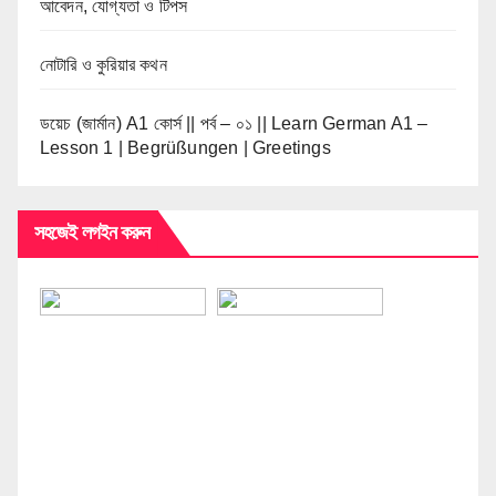
আবেদন, যোগ্যতা ও টিপস
নোটারি ও কুরিয়ার কথন
ডয়েচ (জার্মান) A1 কোর্স || পর্ব – ০১ || Learn German A1 –
Lesson 1 | Begrüßungen | Greetings
সহজেই লগইন করুন