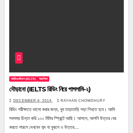
আইইএলটিএস (IELTS)
উচ্চশিক্ষা
দৌড়ানো (IELTS রিডিং নিয়ে পাগলামি-২)
DECEMBER 6, 2014
RAYHAN CHOWDHURY
রিডিং পরীক্ষাতে ভালো করার জন্য, খুব তাড়াতাড়ি পড়া শিখতে হবে। আমি
সবসময় চিন্তা করি ১০০ মিটার স্প্রিন্টে আছি। আসলে, আপনি উত্তর বের
করতে পারলে দেখবেন শব্দ না বুঝলে ও উত্তর…