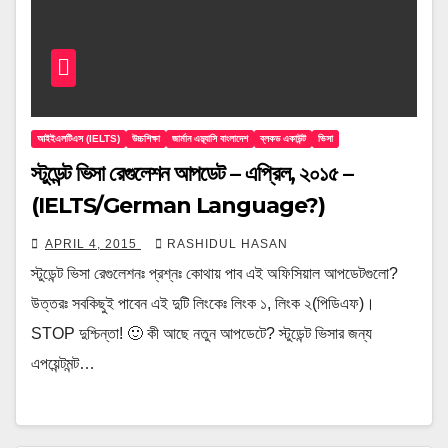
আইইএলটিএস (IELTS)
উচ্চশিক্ষা
জার্মান এম্ব্যাসি বাংলাদেশ
ব্লকড একাউন্ট
ভিসা
স্টুডেন্ট ভিসা রেগুলেশন আপডেট – এপ্রিল, ২০১৫ –
(IELTS/German Language?)
APRIL 4, 2015
RASHIDUL HASAN
স্টুডেন্ট ভিসা রেগুলেশনঃ প্রশ্নঃ কোথায় পাব এই অফিসিয়াল আপডেটগুলো?
উত্তরঃ সবকিছুই পাবেন এই দুটি লিংকেঃ লিংক ১, লিংক ২(পিডিএফ)।
STOP দুশ্চিন্তা! 🙂 কী আছে নতুন আপডেটে? স্টুডেন্ট ভিসার জন্য
এপয়েন্টমন্ট…