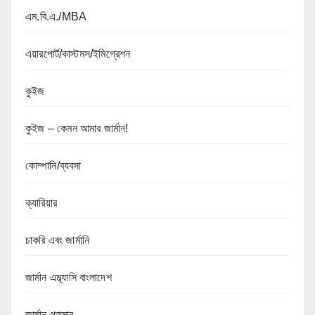
এম.বি.এ./MBA
এয়ারপোর্ট/কাস্টমস/ইমিগ্রেশন
কুইজ
কুইজ – কেমন আমার জার্মান!
কোম্পানি/ব্যবসা
ক্যারিয়ার
চাকরি এবং জার্মানি
জার্মান এম্ব্যাসি বাংলাদেশ
জার্মান গ্রামার