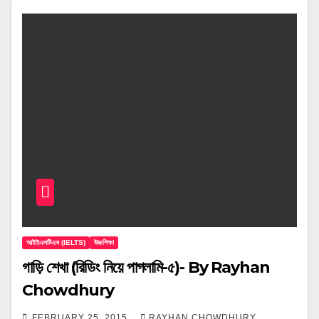
আইইএলটিএস (IELTS)
উচ্চশিক্ষা
গাড়ি শেখা (রিডিং নিয়ে পাগলামি-৫)- By Rayhan
Chowdhury
FEBRUARY 25, 2015
RAYHAN CHOWDHURY