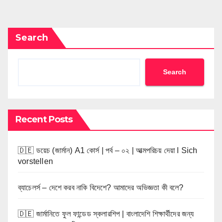
pagination
Search
Search
Recent Posts
🇩🇪 ডয়েচ (জার্মান) A1 কোর্স | পর্ব – ০২ | আত্মপরিচয় দেয়া l Sich
vorstellen
ব্যাচেলর্স – দেশে করব নাকি বিদেশে? আমাদের অভিজ্ঞতা কী বলে?
🇩🇪 জার্মানিতে ফুল ফান্ডেড স্কলারশিপ | বাংলাদেশি শিক্ষার্থীদের জন্য