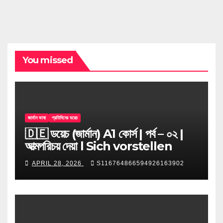
You missed
জার্মান ভাষা
প্রতিদিনের ডয়েচ
🇩🇪 ডয়েচ (জার্মান) A1 কোর্স | পর্ব – ০২ |
আত্মপরিচয় দেয়া l Sich vorstellen
APRIL 28, 2026
S116764866594926163902