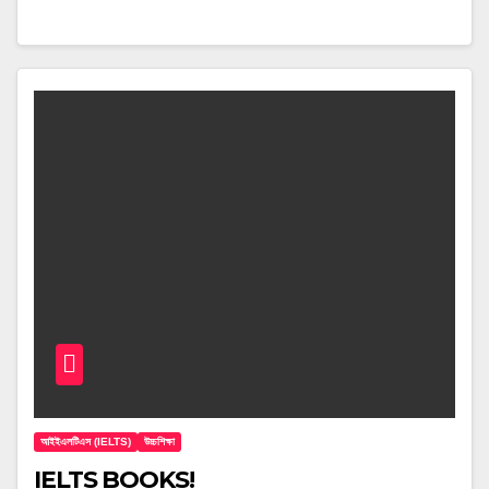
আইইএলটিএস (IELTS)
উচ্চশিক্ষা
IELTS BOOKS!