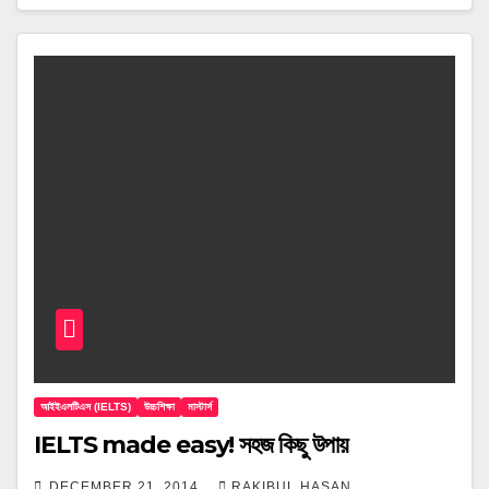
আইইএলটিএস (IELTS)
উচ্চশিক্ষা
মাস্টার্স
IELTS made easy! সহজ কিছু উপায়
DECEMBER 21, 2014
RAKIBUL HASAN