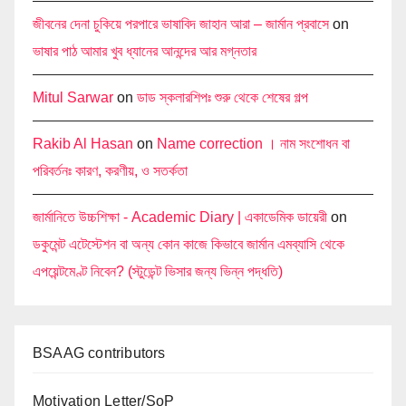
জীবনের দেনা চুকিয়ে পরপারে ভাষাবিদ জাহান আরা – জার্মান প্রবাসে
on
ভাষার পাঠ আমার খুব ধ্যানের আনন্দের আর মগ্নতার
Mitul Sarwar
on
ডাড স্কলারশিপঃ শুরু থেকে শেষের গল্প
Rakib Al Hasan
on
Name correction । নাম সংশোধন বা
পরিবর্তনঃ কারণ, করণীয়, ও সতর্কতা
জার্মানিতে উচ্চশিক্ষা - Academic Diary | একাডেমিক ডায়েরী
on
ডকুমেন্ট এটেস্টেশন বা অন্য কোন কাজে কিভাবে জার্মান এমব্যাসি থেকে
এপয়েন্টমেণ্ট নিবেন? (স্টুডেন্ট ভিসার জন্য ভিন্ন পদ্ধতি)
BSAAG contributors
Motivation Letter/SoP