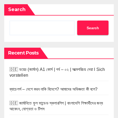
Search
Search
Recent Posts
🇩🇪 ডয়েচ (জার্মান) A1 কোর্স | পর্ব – ০২ | আত্মপরিচয় দেয়া l Sich
vorstellen
ব্যাচেলর্স – দেশে করব নাকি বিদেশে? আমাদের অভিজ্ঞতা কী বলে?
🇩🇪 জার্মানিতে ফুল ফান্ডেড স্কলারশিপ | বাংলাদেশি শিক্ষার্থীদের জন্য
আবেদন, যোগ্যতা ও টিপস