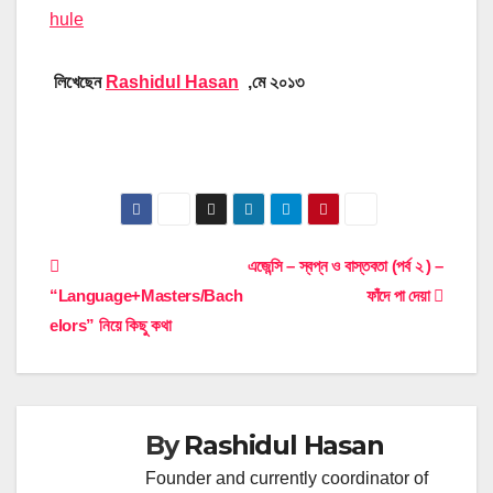
hule
লিখেছেন
Rashidul Hasan
,মে ২০১৩
Post
এজেন্সি – স্বপ্ন ও বাস্তবতা (পর্ব ২ ) –
“Language+Masters/Bach
ফাঁদে পা দেয়া
navigation
elors” নিয়ে কিছু কথা
By
Rashidul Hasan
Founder and currently coordinator of