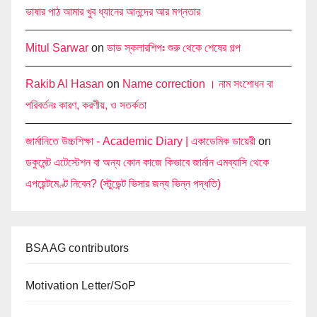
ভাষার পাঠ আমার খুব ধ্যানের আনন্দের আর মগ্নতার
Mitul Sarwar
on
ডাড স্কলারশিপঃ শুরু থেকে শেষের গল্প
Rakib Al Hasan
on
Name correction । নাম সংশোধন বা
পরিবর্তনঃ কারণ, করণীয়, ও সতর্কতা
জার্মানিতে উচ্চশিক্ষা - Academic Diary | একাডেমিক ডায়েরী
on
ডকুমেন্ট এটেস্টেশন বা অন্য কোন কাজে কিভাবে জার্মান এমব্যাসি থেকে
এপয়েন্টমেণ্ট নিবেন? (স্টুডেন্ট ভিসার জন্য ভিন্ন পদ্ধতি)
BSAAG contributors
Motivation Letter/SoP