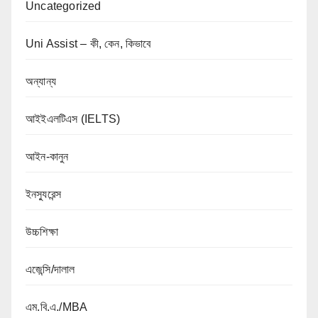
Uncategorized
Uni Assist – কী, কেন, কিভাবে
অন্যান্য
আইইএলটিএস (IELTS)
আইন-কানুন
ইনস্যুরেন্স
উচ্চশিক্ষা
এজেন্সি/দালাল
এম.বি.এ./MBA