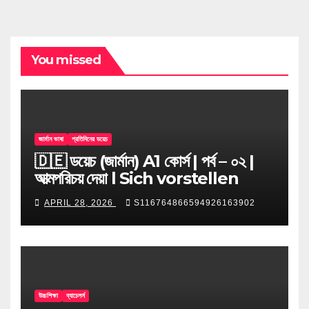
You missed
জার্মান ভাষা
প্রতিদিনের ডয়েচ
🇩🇪 ডয়েচ (জার্মান) A1 কোর্স | পর্ব – ০২ |
আত্মপরিচয় দেয়া l Sich vorstellen
APRIL 28, 2026
S116764866594926163902
উচ্চশিক্ষা
ব্যাচেলর্স