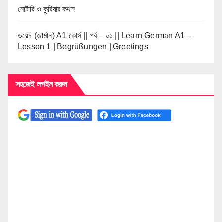
নোটারি ও কুরিয়ার কথন
ডয়েচ (জার্মান) A1 কোর্স || পর্ব – ০১ || Learn German A1 –
Lesson 1 | Begrüßungen | Greetings
সহজেই লগইন করুন