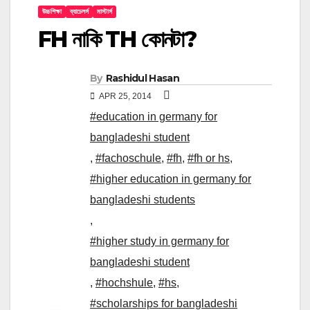
উচ্চশিক্ষা
ব্যাচেলর্স
মাস্টার্স
FH নাকি TH কোনটা?
By
Rashidul Hasan
APR 25, 2014
#education in germany for
bangladeshi student
,
#fachoschule
,
#fh
,
#fh or hs
,
#higher education in germany for
bangladeshi students
,
#higher study in germany for
bangladeshi student
,
#hochshule
,
#hs
,
#scholarships for bangladeshi