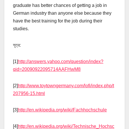
graduate has better chances of getting a job in
German industry than anyone else because they
have the best training for the job during their
studies.
সূত্র:
[1]
http://answers.yahoo.com/question/index?
qid=20090922095714AAFHwM8
[2]
http://www.toytowngermany.com/lofi/index.php/t
207956-15.html
[3]
http://en.wikipedia.org/wiki/Fachhochschule
[4]
http://en.wikipedia.org/wiki/Technische_Hochsc