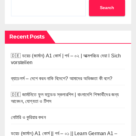
Search
Recent Posts
🇩🇪 ডয়েচ (জার্মান) A1 কোর্স | পর্ব – ০২ | আত্মপরিচয় দেয়া l Sich
vorstellen
ব্যাচেলর্স – দেশে করব নাকি বিদেশে? আমাদের অভিজ্ঞতা কী বলে?
🇩🇪 জার্মানিতে ফুল ফান্ডেড স্কলারশিপ | বাংলাদেশি শিক্ষার্থীদের জন্য
আবেদন, যোগ্যতা ও টিপস
নোটারি ও কুরিয়ার কথন
ডয়েচ (জার্মান) A1 কোর্স || পর্ব – ০১ || Learn German A1 –