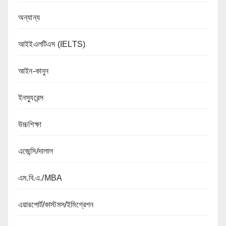
অন্যান্য
আইইএলটিএস (IELTS)
আইন-কানুন
ইনস্যুরেন্স
উচ্চশিক্ষা
এজেন্সি/দালাল
এম.বি.এ./MBA
এয়ারপোর্ট/কাস্টমস/ইমিগ্রেশন