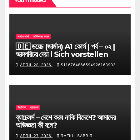
You missed
জার্মান ভাষা
প্রতিদিনের ডয়েচ
🇩🇪 ডয়েচ (জার্মান) A1 কোর্স | পর্ব – ০২ |
আত্মপরিচয় দেয়া l Sich vorstellen
APRIL 28, 2026
S116764866594926163902
উচ্চশিক্ষা
ব্যাচেলর্স
ব্যাচেলর্স – দেশে করব নাকি বিদেশে? আমাদের
অভিজ্ঞতা কী বলে?
APRIL 27, 2026
RAFIUL SABBIR