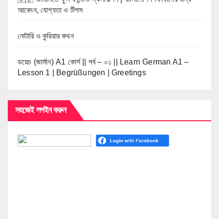
আবেদন, যোগ্যতা ও টিপস
নোটারি ও কুরিয়ার কথন
ডয়েচ (জার্মান) A1 কোর্স || পর্ব – ০১ || Learn German A1 –
Lesson 1 | Begrüßungen | Greetings
সহজেই লগইন করুন