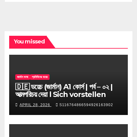
You missed
জার্মান ভাষা
প্রতিদিনের ডয়েচ
🇩🇪 ডয়েচ (জার্মান) A1 কোর্স | পর্ব – ০২ |
আত্মপরিচয় দেয়া l Sich vorstellen
APRIL 28, 2026
S116764866594926163902