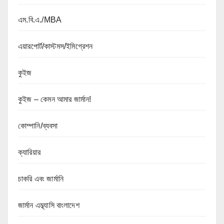
এম.বি.এ./MBA
এয়ারপোর্ট/কাস্টমস/ইমিগ্রেশন
কুইজ
কুইজ – কেমন আমার জার্মান!
কোম্পানি/ব্যবসা
ক্যারিয়ার
চাকরি এবং জার্মানি
জার্মান এম্ব্যাসি বাংলাদেশ