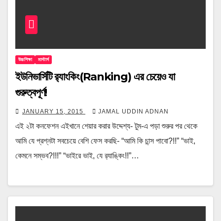
উচ্চশিক্ষা
মাস্টার্স
ইউনিভার্সিটি র‍্যাংকিং(Ranking) এর চেয়েও যা
গুরুত্বপূর্ণ!
JANUARY 15, 2015
JAMAL UDDIN ADNAN
এই ২টা কনফেশন এইখানে শেয়ার করার উদ্দেশ্য- টুম-এ পড়া শুরুর পর থেকে
আমি যে প্রশ্নটা সবচেয়ে বেশি ফেস করছি- “আমি কি চান্স পাবো?!!” “ভাই,
কেমনে সম্ভব?!!!” “ভাইরে ভাই, যে র‍্যাঙ্কিং!!”…