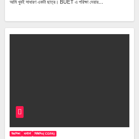
আমি খুবই সাধারণ একটা ছাত্র। BUET এ পরিক্ষা দেয়ার…
উচ্চশিক্ষা
মাস্টার্স
সিজিপিএ( CGPA)