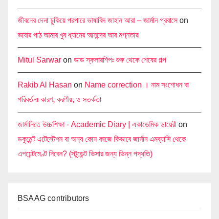
জীবনের দেনা চুকিয়ে পরপারে ভাষাবিদ জাহান আরা – জার্মান প্রবাসে
on
ভাষার পাঠ আমার খুব ধ্যানের আনন্দের আর মগ্নতার
Mitul Sarwar
on
ডাড স্কলারশিপঃ শুরু থেকে শেষের গল্প
Rakib Al Hasan
on
Name correction । নাম সংশোধন বা
পরিবর্তনঃ কারণ, করণীয়, ও সতর্কতা
জার্মানিতে উচ্চশিক্ষা - Academic Diary | একাডেমিক ডায়েরী
on
ডকুমেন্ট এটেস্টেশন বা অন্য কোন কাজে কিভাবে জার্মান এমব্যাসি থেকে
এপয়েন্টমেণ্ট নিবেন? (স্টুডেন্ট ভিসার জন্য ভিন্ন পদ্ধতি)
BSAAG contributors