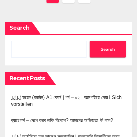
pagination
Search
Search
Recent Posts
🇩🇪 ডয়েচ (জার্মান) A1 কোর্স | পর্ব – ০২ | আত্মপরিচয় দেয়া l Sich
vorstellen
ব্যাচেলর্স – দেশে করব নাকি বিদেশে? আমাদের অভিজ্ঞতা কী বলে?
🇩🇪 জার্মানিতে ফুল ফান্ডেড স্কলারশিপ | বাংলাদেশি শিক্ষার্থীদের জন্য