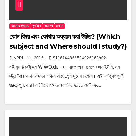
এম.বি.এ./MBA
ক্যারিয়ার
ব্যাচেলর্স
মাস্টার্স
কোন বিষয় এবং কোথায় অধ্যয়ন করা উচিত? (Which
subject and Where should I study?)
APRIL 11, 2015
S116764866594926163902
এই র‍্যাঙ্কিংটা হল WIWO.de এর। যাতে তারা বলেছে কোন ইউনি. এর
স্টুডেন্টরা চাকরির বাজারে এগিয়ে আছে, গ্র্যাজুয়েশন শেষে। এই র‍্যাঙ্কিং খুবই
গুরুত্বপূর্ন, কারণ এটি তৈরি হয়েছে জার্মানির ৭০০০ ছোট বড়…