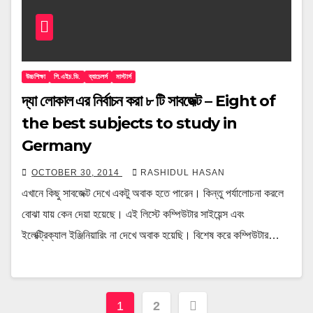
উচ্চশিক্ষা
পি.এইচ.ডি.
ব্যাচেলর্স
মাস্টার্স
দ্যা লোকাল এর নির্বাচন করা ৮ টি সাবজেক্ট – Eight of
the best subjects to study in
Germany
OCTOBER 30, 2014
RASHIDUL HASAN
এখানে কিছু সাবজেক্ট দেখে একটু অবাক হতে পারেন। কিন্তু পর্যালোচনা করলে
বোঝা যায় কেন দেয়া হয়েছে। এই লিস্টে কম্পিউটার সাইয়েন্স এবং
ইলেক্ট্রিক্যাল ইঞ্জিনিয়ারিং না দেখে অবাক হয়েছি। বিশেষ করে কম্পিউটার…
Posts
1
2