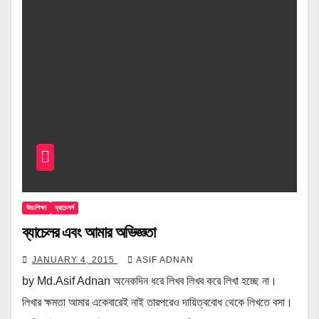
উচ্চশিক্ষা
ব্যাচেলর্স
ব্যাচেলর এবং আমার অভিজ্ঞতা
JANUARY 4, 2015
ASIF ADNAN
by Md.Asif Adnan অনেকদিন ধরে লিখব লিখব করে লিখা হচ্ছে না।
লিখার ক্ষমতা আমার একেবারেই নাই তারপরেও দায়িত্ববোধ থেকে লিখতে বসা।