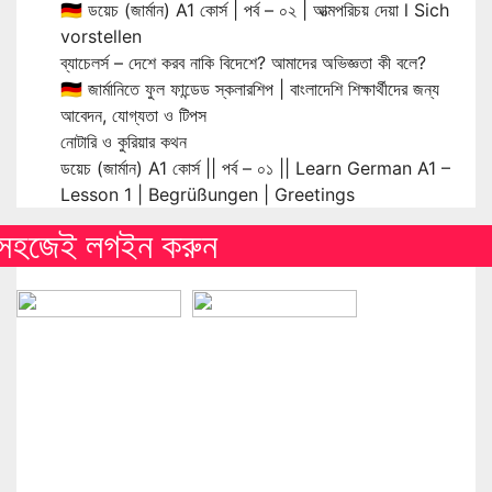
🇩🇪 ডয়েচ (জার্মান) A1 কোর্স | পর্ব – ০২ | আত্মপরিচয় দেয়া l Sich
vorstellen
ব্যাচেলর্স – দেশে করব নাকি বিদেশে? আমাদের অভিজ্ঞতা কী বলে?
🇩🇪 জার্মানিতে ফুল ফান্ডেড স্কলারশিপ | বাংলাদেশি শিক্ষার্থীদের জন্য
আবেদন, যোগ্যতা ও টিপস
নোটারি ও কুরিয়ার কথন
ডয়েচ (জার্মান) A1 কোর্স || পর্ব – ০১ || Learn German A1 –
Lesson 1 | Begrüßungen | Greetings
সহজেই লগইন করুন