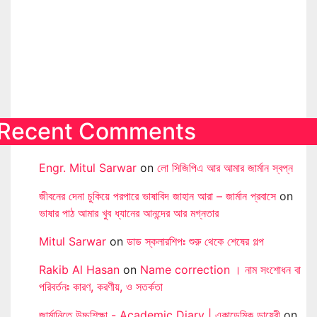
Recent Comments
Engr. Mitul Sarwar
on
লো সিজিপিএ আর আমার জার্মান স্বপ্ন
জীবনের দেনা চুকিয়ে পরপারে ভাষাবিদ জাহান আরা – জার্মান প্রবাসে
on
ভাষার পাঠ আমার খুব ধ্যানের আনন্দের আর মগ্নতার
Mitul Sarwar
on
ডাড স্কলারশিপঃ শুরু থেকে শেষের গল্প
Rakib Al Hasan
on
Name correction । নাম সংশোধন বা
পরিবর্তনঃ কারণ, করণীয়, ও সতর্কতা
জার্মানিতে উচ্চশিক্ষা - Academic Diary | একাডেমিক ডায়েরী
on