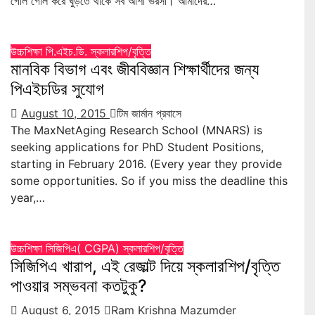
গোল গোল করে ঘুড়তে থাকে সব আশা ভরসা। আমাদের…
উচ্চশিক্ষা
পি.এইচ.ডি.
স্কলারশিপ/বৃত্তি
মানবিক বিভাগ এবং জীববিজ্ঞান শিক্ষার্থীদের জন্য
পিএইচডির সুযোগ
August 10, 2015
টিম জার্মান প্রবাসে
The MaxNetAging Research School (MNARS) is
seeking applications for PhD Student Positions,
starting in February 2016. (Every year they provide
some opportunities. So if you miss the deadline this
year,…
উচ্চশিক্ষা
সিজিপিএ( CGPA)
স্কলারশিপ/বৃত্তি
সিজিপিএ খারাপ, এই রেজাল্ট দিয়ে স্কলারশিপ/বৃত্তি
পাওয়ার সম্ভবনা কতটুকু?
August 6, 2015
Ram Krishna Mazumder