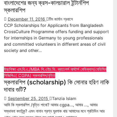
বাংলাদেশের জন্য ক্রস-কালচারাল ইন্টার্নশিপ
স্কলারশিপ
December 11, 2016
টিম জার্মান প্রবাসে
CCP Scholarships for Applicants from Bangladesh
CrossCulture Programme offers funding and support
for internships in Germany to young professionals
and committed volunteers in different areas of civil
society and other…
উচ্চশিক্ষা
এম.বি.এ./MBA
পি.এইচ.ডি.
ব্যাচেলর্স
মাস্টার্স
মেডিক্যাল/মেডিসিন
সিজিপিএ( CGPA)
স্কলারশিপ/বৃত্তি
স্কলারশিপ (scholarship) কি সোনার হরিণ নাকি
দাবার গুটি?
September 25, 2015
Tanzia Islam
আমি কি স্কলারশিপ /বৃত্তি পাবো? আমার cgpa…, আমার …, আমার
সম্ভাবনা কতটুকু? এমন নানান প্রশ্ন ঘুরপাক খায় আমাদের মনে প্রতিদিন আর