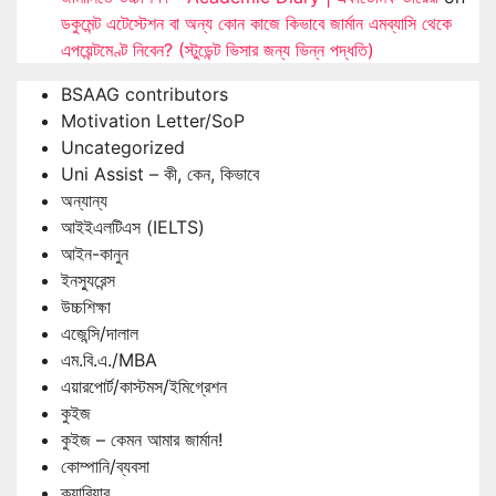
ডকুমেন্ট এটেস্টেশন বা অন্য কোন কাজে কিভাবে জার্মান এমব্যাসি থেকে
এপয়েন্টমেণ্ট নিবেন? (স্টুডেন্ট ভিসার জন্য ভিন্ন পদ্ধতি)
BSAAG contributors
Motivation Letter/SoP
Uncategorized
Uni Assist – কী, কেন, কিভাবে
অন্যান্য
আইইএলটিএস (IELTS)
আইন-কানুন
ইনস্যুরেন্স
উচ্চশিক্ষা
এজেন্সি/দালাল
এম.বি.এ./MBA
এয়ারপোর্ট/কাস্টমস/ইমিগ্রেশন
কুইজ
কুইজ – কেমন আমার জার্মান!
কোম্পানি/ব্যবসা
ক্যারিয়ার