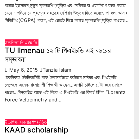
আমার ইরাসমাস মুন্ডুস স্কলারশিপ/বৃত্তি এর সেমিনার বা ওয়ার্কশপে কাজ করতে
যেয়ে এতদিনে যে প্রশ্নের সবচেয়ে বেশিবার উত্তর দিতে হয়েছে তা হল, আমার
সিজিপিএ(CGPA) খারাপ, এই রেজাল্ট দিয়ে আমার স্কলারশিপ/বৃত্তি পাওয়ার…
উচ্চশিক্ষা
পি.এইচ.ডি.
TU Ilmenau ১২ টি পিএইচডি এই বছরের
সম্ভাবনা
May 6, 2015
Tanzia Islam
টেকনিকাল ইউনিভার্সিটি অফ ইলমেনাউতে বর্তমানে মাস্টার এবং পিএইচডি
লেভেলে অনেক বাংলাদেশী শিক্ষার্থী আছেন…আপনি চাইলে চেষ্টা করে দেখতে
পারেন…বিস্তারিত আছে এই লিংক এ পিএইচডি এর রিসার্চ টপিক “Lorentz
Force Velocimetry and…
উচ্চশিক্ষা
স্কলারশিপ/বৃত্তি
KAAD scholarship