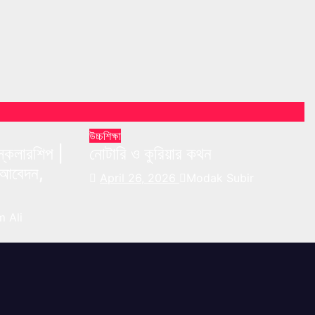
উচ্চশিক্ষা
 স্কলারশিপ |
নোটারি ও কুরিয়ার কথন
্য আবেদন,
April 26, 2026
Modak Subir
 Ali