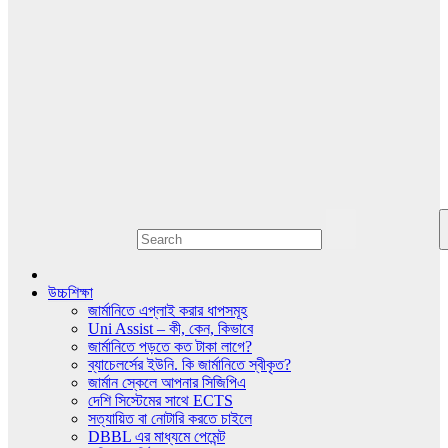
উচ্চশিক্ষা
জার্মানিতে এপ্লাই করার ধাপসমূহ
Uni Assist – কী, কেন, কিভাবে
জার্মানিতে পড়তে কত টাকা লাগে?
ব্যাচেলর্সের ইউনি. কি জার্মানিতে স্বীকৃত?
জার্মান স্কেলে আপনার সিজিপিএ
দেশি সিস্টেমের সাথে ECTS
সত্যায়িত বা নোটারি করতে চাইলে
DBBL এর মাধ্যমে পেমেন্ট