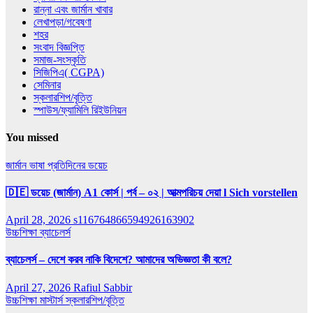
রান্না এবং জার্মান খাবার
লেখাপড়া/গবেষণা
শহর
সংবাদ বিজ্ঞপ্তি
সমাজ-সংস্কৃতি
সিজিপিএ( CGPA)
সেমিনার
স্কলারশিপ/বৃত্তি
স্পাউস/ফ্যামিলি রিইউনিয়ন
You missed
জার্মান ভাষা
প্রতিদিনের ডয়েচ
🇩🇪 ডয়েচ (জার্মান) A1 কোর্স | পর্ব – ০২ | আত্মপরিচয় দেয়া l Sich vorstellen
April 28, 2026
s116764866594926163902
উচ্চশিক্ষা
ব্যাচেলর্স
ব্যাচেলর্স – দেশে করব নাকি বিদেশে? আমাদের অভিজ্ঞতা কী বলে?
April 27, 2026
Rafiul Sabbir
উচ্চশিক্ষা
মাস্টার্স
স্কলারশিপ/বৃত্তি