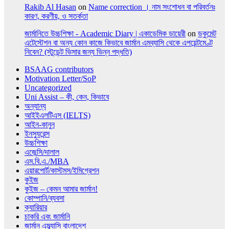
Rakib Al Hasan
on
Name correction । নাম সংশোধন বা পরিবর্তনঃ
কারণ, করণীয়, ও সতর্কতা
জার্মানিতে উচ্চশিক্ষা - Academic Diary | একাডেমিক ডায়েরী
on
ডকুমেন্ট
এটেস্টেশন বা অন্য কোন কাজে কিভাবে জার্মান এমব্যাসি থেকে এপয়েন্টমেণ্ট
নিবেন? (স্টুডেন্ট ভিসার জন্য ভিন্ন পদ্ধতি)
BSAAG contributors
Motivation Letter/SoP
Uncategorized
Uni Assist – কী, কেন, কিভাবে
অন্যান্য
আইইএলটিএস (IELTS)
আইন-কানুন
ইনস্যুরেন্স
উচ্চশিক্ষা
এজেন্সি/দালাল
এম.বি.এ./MBA
এয়ারপোর্ট/কাস্টমস/ইমিগ্রেশন
কুইজ
কুইজ – কেমন আমার জার্মান!
কোম্পানি/ব্যবসা
ক্যারিয়ার
চাকরি এবং জার্মানি
জার্মান এম্ব্যাসি বাংলাদেশ