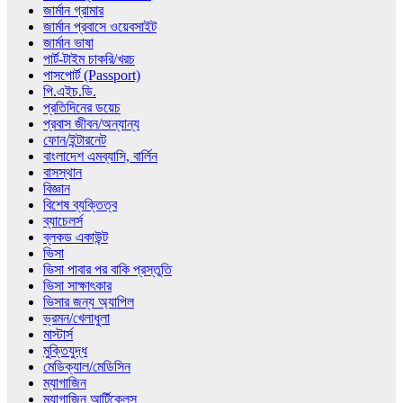
জার্মান গ্রামার
জার্মান প্রবাসে ওয়েবসাইট
জার্মান ভাষা
পার্ট-টাইম চাকরি/খরচ
পাসপোর্ট (Passport)
পি.এইচ.ডি.
প্রতিদিনের ডয়েচ
প্রবাস জীবন/অন্যান্য
ফোন/ইন্টারনেট
বাংলাদেশ এমব্যাসি, বার্লিন
বাসস্থান
বিজ্ঞান
বিশেষ ব্যক্তিত্ব
ব্যাচেলর্স
ব্লকড একাউন্ট
ভিসা
ভিসা পাবার পর বাকি প্রস্তুতি
ভিসা সাক্ষাৎকার
ভিসার জন্য অ্যাপিল
ভ্রমন/খেলাধুলা
মাস্টার্স
মুক্তিযুদ্ধ
মেডিক্যাল/মেডিসিন
ম্যাগাজিন
ম্যাগাজিন আর্টিকেলস