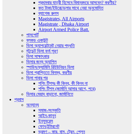
প্রথমবার যাত্রী হিসেবে বিমানবন্দরে আসবেন? করণীয়?
কত টাকা/ইউরো/ডলার সাথে নেয়া অনুমোদিত
ব্যাগেজ রুলস
Magistrates, All Airports
Magistrate , Dhaka Airport
Airport Armed Police Batt.
পাসপোর্ট
ব্লকড একাউন্ট
ভিসা অ্যাপয়েন্টমেন্ট নেয়ার পদ্ধতি
স্টুডেন্ট ভিসা ফর্ম পূরণ
ভিসা সাক্ষাৎকার
ভিসার জন্য অ্যাপিল
স্পাউস/ফ্যামিলি রিইউনিয়ন ভিসা
ভিসা প্রাপ্তিতে বিলম্ব, করণীয়
ভিসা পাবার পর
শপিং টিপসঃ কী কিনব, কী কিনব না
শপিং টিপস (জার্মানি আসার আগে, পরে)
ভিসার মেয়াদ বাড়ানো, জার্মানিতে
প্রবাস
অন্যান্য
সমাজ-সংস্কৃতি
আইন-কানুন
ইনস্যুরেন্স
ফোন/ইন্টারনেট
ভ্রমণ – কার, বাস, ট্রেন, প্লেন