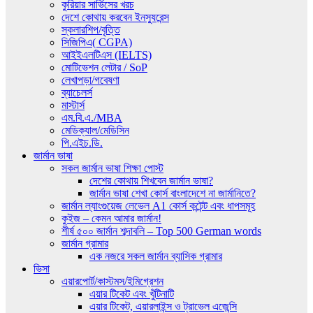
কুরিয়ার সার্ভিসের খরচ
দেশে কোথায় করবেন ইনস্যুরেন্স
স্কলারশিপ/বৃত্তি
সিজিপিএ( CGPA)
আইইএলটিএস (IELTS)
মোটিভেশন লেটার / SoP
লেখাপড়া/গবেষণা
ব্যাচেলর্স
মাস্টার্স
এম.বি.এ./MBA
মেডিক্যাল/মেডিসিন
পি.এইচ.ডি.
জার্মান ভাষা
সকল জার্মান ভাষা শিক্ষা পোস্ট
দেশের কোথায় শিখবেন জার্মান ভাষা?
জার্মান ভাষা শেখা কোর্স বাংলাদেশে না জার্মানিতে?
জার্মান ল্যাংগুয়েজ লেভেল A1 কোর্স কন্টেন্ট এবং ধাপসমূহ
কুইজ – কেমন আমার জার্মান!
শীর্ষ ৫০০ জার্মান শব্দাবলি – Top 500 German words
জার্মান গ্রামার
এক নজরে সকল জার্মান ব্যাসিক গ্রামার
ভিসা
এয়ারপোর্ট/কাস্টমস/ইমিগ্রেশন
এয়ার টিকেট এবং খুঁটিনাটি
এয়ার টিকেট, এয়ারলাইন্স ও ট্রাভেল এজেন্সি