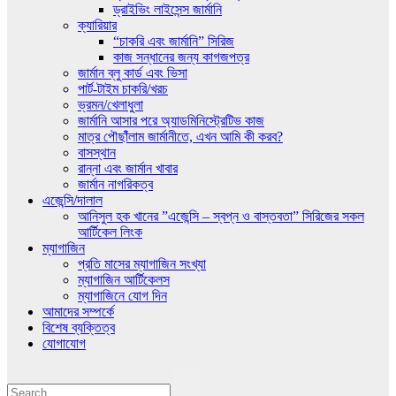
ড্রাইভিং লাইসেন্স জার্মানি
ক্যারিয়ার
“চাকরি এবং জার্মানি” সিরিজ
কাজ সন্ধানের জন্য কাগজপত্র
জার্মান ব্লু কার্ড এবং ভিসা
পার্ট-টাইম চাকরি/খরচ
ভ্রমন/খেলাধুলা
জার্মানি আসার পরে অ্যাডমিনিস্ট্রেটিভ কাজ
মাত্র পৌছাঁঁলাম জার্মানীতে, এখন আমি কী করব?
বাসস্থান
রান্না এবং জার্মান খাবার
জার্মান নাগরিকত্ব
এজেন্সি/দালাল
আনিসুল হক খানের ”এজেন্সি – স্বপ্ন ও বাস্তবতা” সিরিজের সকল
আর্টিকেল লিংক
ম্যাগাজিন
প্রতি মাসের ম্যাগাজিন সংখ্যা
ম্যাগাজিন আর্টিকেলস
ম্যাগাজিনে যোগ দিন
আমাদের সম্পর্কে
বিশেষ ব্যক্তিত্ব
যোগাযোগ