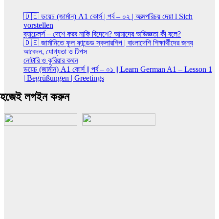
🇩🇪 ডয়েচ (জার্মান) A1 কোর্স | পর্ব – ০২ | আত্মপরিচয় দেয়া l Sich
vorstellen
ব্যাচেলর্স – দেশে করব নাকি বিদেশে? আমাদের অভিজ্ঞতা কী বলে?
🇩🇪 জার্মানিতে ফুল ফান্ডেড স্কলারশিপ | বাংলাদেশি শিক্ষার্থীদের জন্য
আবেদন, যোগ্যতা ও টিপস
নোটারি ও কুরিয়ার কথন
ডয়েচ (জার্মান) A1 কোর্স || পর্ব – ০১ || Learn German A1 – Lesson 1
| Begrüßungen | Greetings
হজেই লগইন করুন