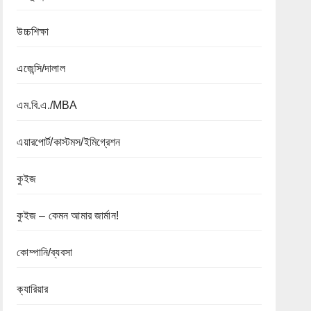
উচ্চশিক্ষা
এজেন্সি/দালাল
এম.বি.এ./MBA
এয়ারপোর্ট/কাস্টমস/ইমিগ্রেশন
কুইজ
কুইজ – কেমন আমার জার্মান!
কোম্পানি/ব্যবসা
ক্যারিয়ার