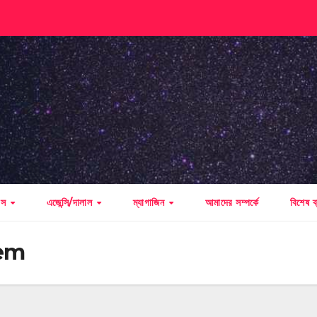
বাস
এজেন্সি/দালাল
ম্যাগাজিন
আমাদের সম্পর্কে
বিশেষ ব
em