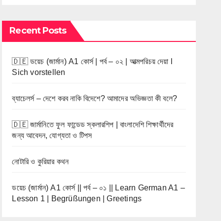
Recent Posts
🇩🇪 ডয়েচ (জার্মান) A1 কোর্স | পর্ব – ০২ | আত্মপরিচয় দেয়া l
Sich vorstellen
ব্যাচেলর্স – দেশে করব নাকি বিদেশে? আমাদের অভিজ্ঞতা কী বলে?
🇩🇪 জার্মানিতে ফুল ফান্ডেড স্কলারশিপ | বাংলাদেশি শিক্ষার্থীদের
জন্য আবেদন, যোগ্যতা ও টিপস
নোটারি ও কুরিয়ার কথন
ডয়েচ (জার্মান) A1 কোর্স || পর্ব – ০১ || Learn German A1 –
Lesson 1 | Begrüßungen | Greetings