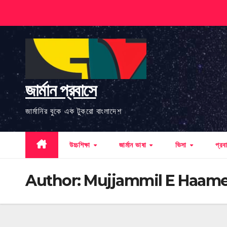
Skip
to
content
জার্মান প্রবাসে
জার্মানির বুকে এক টুকরো বাংলাদেশ
উচ্চশিক্ষা
জার্মান ভাষা
ভিসা
প্র
Author:
Mujjammil E Haam