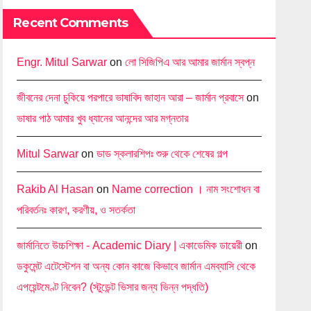
Recent Comments
Engr. Mitul Sarwar
on
লো সিজিপিএ আর আমার জার্মান স্বপ্ন
জীবনের দেনা চুকিয়ে পরপারে ভাষাবিদ জাহান আরা – জার্মান প্রবাসে
on
ভাষার পাঠ আমার খুব ধ্যানের আনন্দের আর মগ্নতার
Mitul Sarwar
on
ডাড স্কলারশিপঃ শুরু থেকে শেষের গল্প
Rakib Al Hasan
on
Name correction । নাম সংশোধন বা
পরিবর্তনঃ কারণ, করণীয়, ও সতর্কতা
জার্মানিতে উচ্চশিক্ষা - Academic Diary | একাডেমিক ডায়েরী
on
ডকুমেন্ট এটেস্টেশন বা অন্য কোন কাজে কিভাবে জার্মান এমব্যাসি থেকে
এপয়েন্টমেণ্ট নিবেন? (স্টুডেন্ট ভিসার জন্য ভিন্ন পদ্ধতি)