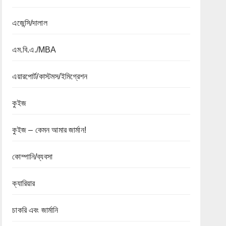
এজেন্সি/দালাল
এম.বি.এ./MBA
এয়ারপোর্ট/কাস্টমস/ইমিগ্রেশন
কুইজ
কুইজ – কেমন আমার জার্মান!
কোম্পানি/ব্যবসা
ক্যারিয়ার
চাকরি এবং জার্মানি