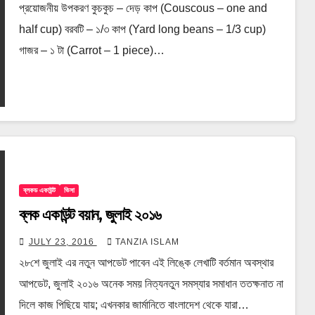
প্রয়োজনীয় উপকরণ কুচকুচ – দেড় কাপ (Couscous – one and
half cup) বরবটি – ১/৩ কাপ (Yard long beans – 1/3 cup)
গাজর – ১ টা (Carrot – 1 piece)…
ব্লকড একাউন্ট
ভিসা
ব্লক একাউন্ট বয়ান, জুলাই ২০১৬
JULY 23, 2016
TANZIA ISLAM
২৮শে জুলাই এর নতুন আপডেট পাবেন এই লিঙ্কে লেখাটি বর্তমান অবস্থার
আপডেট, জুলাই ২০১৬ অনেক সময় নিত্যনতুন সমস্যার সমাধান ততক্ষনাত না
দিলে কাজ পিছিয়ে যায়; এখনকার জার্মানিতে বাংলাদেশ থেকে যারা…