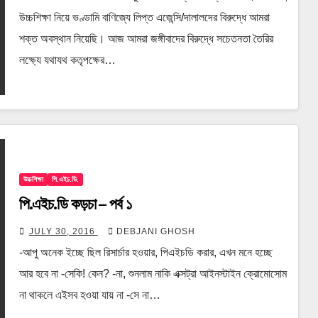
উচ্চশিক্ষা নিয়ে ভণ্ডামি বাণিজ্যে লিপ্ত এজেন্সি/দালালদের বিরুদ্ধে আমরা
শক্ত অবস্থান নিয়েছি। আজ আমরা জঙ্গীবাদের বিরুদ্ধে সচেতনতা তৈরির
লক্ষ্যে যথাযথ কতৃপক্ষের…
উচ্চশিক্ষা
পি.এইচ.ডি.
পি.এইচ.ডি কড়চা – পর্ব ১
JULY 30, 2016
DEBJANI GHOSH
-আপু অনেক ইচ্ছে ছিল রিসার্চার হওয়ার, পিএইচডি করার, এখন মনে হচ্ছে
আর হবে না -সেকি! কেন? -না, শুনলাম নাকি এক্সট্রা আইনস্টাইন ক্রোমোসোম
না থাকলে এইসব হওয়া যায় না -সে না…