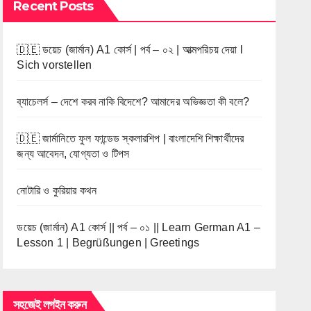
Recent Posts
🇩🇪 ডয়েচ (জার্মান) A1 কোর্স | পর্ব – ০২ | আত্মপরিচয় দেয়া l
Sich vorstellen
ব্যাচেলর্স – দেশে করব নাকি বিদেশে? আমাদের অভিজ্ঞতা কী বলে?
🇩🇪 জার্মানিতে ফুল ফান্ডেড স্কলারশিপ | বাংলাদেশি শিক্ষার্থীদের
জন্য আবেদন, যোগ্যতা ও টিপস
নোটারি ও কুরিয়ার কথন
ডয়েচ (জার্মান) A1 কোর্স || পর্ব – ০১ || Learn German A1 –
Lesson 1 | Begrüßungen | Greetings
সহজেই লগইন করুন