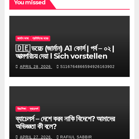
You missed
জার্মান ভাষা
প্রতিদিনের ডয়েচ
🇩🇪 ডয়েচ (জার্মান) A1 কোর্স | পর্ব – ০২ |
আত্মপরিচয় দেয়া l Sich vorstellen
APRIL 28, 2026
S116764866594926163902
উচ্চশিক্ষা
ব্যাচেলর্স
ব্যাচেলর্স – দেশে করব নাকি বিদেশে? আমাদের
অভিজ্ঞতা কী বলে?
APRIL 27, 2026
RAFIUL SABBIR