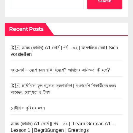
Search
Recent Posts
🇩🇪 ডয়েচ (জার্মান) A1 কোর্স | পর্ব – ০২ | আত্মপরিচয় দেয়া l Sich
vorstellen
ব্যাচেলর্স – দেশে করব নাকি বিদেশে? আমাদের অভিজ্ঞতা কী বলে?
🇩🇪 জার্মানিতে ফুল ফান্ডেড স্কলারশিপ | বাংলাদেশি শিক্ষার্থীদের জন্য
আবেদন, যোগ্যতা ও টিপস
নোটারি ও কুরিয়ার কথন
ডয়েচ (জার্মান) A1 কোর্স || পর্ব – ০১ || Learn German A1 –
Lesson 1 | Begrüßungen | Greetings