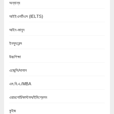
অন্যান্য
আইইএলটিএস (IELTS)
আইন-কানুন
ইনস্যুরেন্স
উচ্চশিক্ষা
এজেন্সি/দালাল
এম.বি.এ./MBA
এয়ারপোর্ট/কাস্টমস/ইমিগ্রেশন
কুইজ