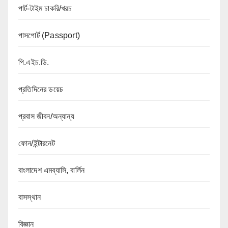
পার্ট-টাইম চাকরি/খরচ
পাসপোর্ট (Passport)
পি.এইচ.ডি.
প্রতিদিনের ডয়েচ
প্রবাস জীবন/অন্যান্য
ফোন/ইন্টারনেট
বাংলাদেশ এমব্যাসি, বার্লিন
বাসস্থান
বিজ্ঞান