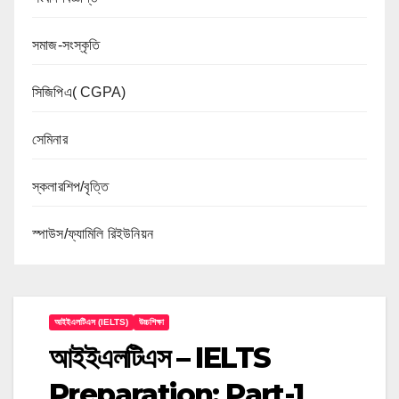
সমাজ-সংস্কৃতি
সিজিপিএ( CGPA)
সেমিনার
স্কলারশিপ/বৃত্তি
স্পাউস/ফ্যামিলি রিইউনিয়ন
আইইএলটিএস (IELTS)
উচ্চশিক্ষা
আইইএলটিএস – IELTS
Preparation: Part-1