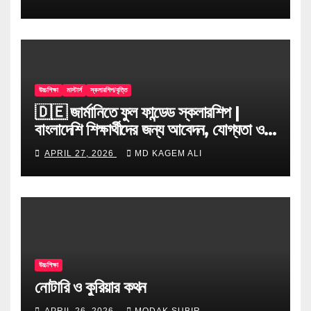
উচ্চশিক্ষা
মাস্টার্স
স্কলারশিপ/বৃত্তি
🇩🇪 জার্মানিতে ফুল ফান্ডেড স্কলারশিপ |
বাংলাদেশি শিক্ষার্থীদের জন্য আবেদন, যোগ্যতা ও
টিপস
APRIL 27, 2026
MD KAGEM ALI
উচ্চশিক্ষা
নোটারি ও কুরিয়ার কথন