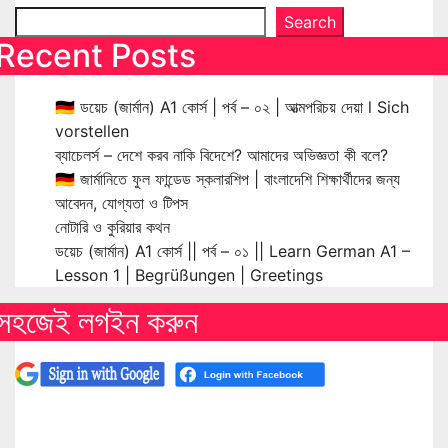
Search
Recent Posts
🇩🇪 ডয়েচ (জার্মান) A1 কোর্স | পর্ব – ০২ | আত্মপরিচয় দেয়া l Sich
vorstellen
ব্যাচেলর্স – দেশে করব নাকি বিদেশে? আমাদের অভিজ্ঞতা কী বলে?
🇩🇪 জার্মানিতে ফুল ফান্ডেড স্কলারশিপ | বাংলাদেশি শিক্ষার্থীদের জন্য
আবেদন, যোগ্যতা ও টিপস
নোটারি ও কুরিয়ার কথন
ডয়েচ (জার্মান) A1 কোর্স || পর্ব – ০১ || Learn German A1 –
Lesson 1 | Begrüßungen | Greetings
সহজেই লগইন করুন