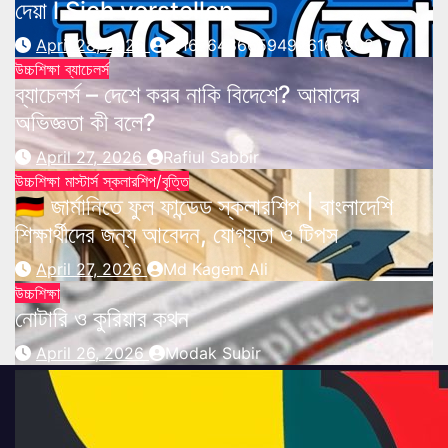
দেয়া l Sich vorstellen
April 28, 2026
s116764866594926163902
উচ্চশিক্ষা
ব্যাচেলর্স
ব্যাচেলর্স – দেশে করব নাকি বিদেশে? আমাদের
অভিজ্ঞতা কী বলে?
April 27, 2026
Rafiul Sabbir
উচ্চশিক্ষা
মাস্টার্স
স্কলারশিপ/বৃত্তি
🇩🇪 জার্মানিতে ফুল ফান্ডেড স্কলারশিপ | বাংলাদেশি
শিক্ষার্থীদের জন্য আবেদন, যোগ্যতা ও টিপস
April 27, 2026
Md Kagem Ali
উচ্চশিক্ষা
নোটারি ও কুরিয়ার কথন
April 26, 2026
Modak Subir