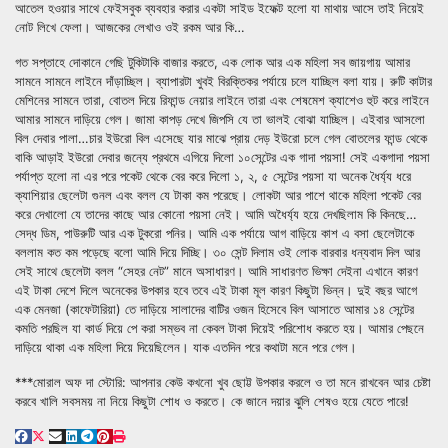
আতেল হওয়ার সাথে ফেইসবুক ব্যবহার করার একটা সাইড ইফেক্ট হলো যা মাথায় আসে তাই নিয়েই
নোট লিখে ফেলা। আজকের লেখাও ওই রকম আর কি…
গত সপ্তাহে দোকানে গেছি টুকিটাকি বাজার করতে, এক লোক আর এক মহিলা সব জায়গায় আমার
সামনে সামনে লাইনে দাঁড়াচ্ছিল। ব্যাপারটা খুবই বিরক্তিকর পর্যায়ে চলে যাচ্ছিল বলা যায়। রুটি কাটার
মেশিনের সামনে তারা, বোতল দিয়ে রিফান্ড নেয়ার লাইনে তারা এবং শেষমেশ ক্যাশেও হুট করে লাইনে
আমার সামনে দাড়িয়ে গেল। জামা কাপড় দেখে জিপসি যে তা ভালই বোঝা যাচ্ছিল। এইবার আসলো
বিল দেবার পালা…চার ইউরো বিল এসেছে যার মাঝে প্রায় দেড় ইউরো চলে গেল বোতলের ফান্ড থেকে
বাকি আড়াই ইউরো দেবার জন্যে প্রথমে এগিয়ে দিলো ১০সেন্টের এক গাদা পয়সা! সেই একগাদা পয়সা
পর্যাপ্ত হলো না এর পরে পকেট থেকে বের করে দিলো ১, ২, ৫ সেন্টের পয়সা যা অনেক ধৈর্য্য ধরে
ক্যাশিয়ার ছেলেটা গুনল এবং বলল যে টাকা কম পরেছে। লোকটা আর পাশে থাকে মহিলা পকেট বের
করে দেখালো যে তাদের কাছে আর কোনো পয়সা নেই। আমি অধৈর্য্য হয়ে দেখছিলাম কি কিনছে…
সেদ্ধ ডিম, পাউরুটি আর এক টুকরো পনির। আমি এক পর্যায়ে আগ বাড়িয়ে কাশ এ বসা ছেলেটাকে
বললাম কত কম পড়েছে বলো আমি দিয়ে দিচ্ছি। ৩০ সেন্ট দিলাম ওই লোক বারবার ধন্যবাদ দিল আর
সেই সাথে ছেলেটা বলল “সেহর নেট” মানে অসাধারণ। আমি সাধারণত ভিক্ষা দেইনা এখানে কারণ
এই টাকা দেশে দিলে অনেকের উপকার হবে তবে এই টাকা মূল কারণ কিছুটা ভিন্ন। দুই বছর আগে
এক মেনজা (কাফেটারিয়া) তে দাড়িয়ে সালাদের বাটির ওজন হিসেবে বিল আসাতে আমার ১৪ সেন্টের
কমতি পরছিল যা কার্ড দিয়ে পে করা সম্ভব না কেবল টাকা দিয়েই পরিশোধ করতে হয়। আমার পেছনে
দাড়িয়ে থাকা এক মহিলা দিয়ে দিয়েছিলেন। যাক এতদিন পরে কথাটা মনে পরে গেল।
***মোরাল অফ দা স্টোরি: আপনার কেউ কখনো খুব ছোট্ট উপকার করলে ও তা মনে রাখবেন আর চেষ্টা
করবে খালি সবসময় না নিয়ে কিছুটা শোধ ও করতে। কে জানে দয়ার ঝুলি শেষও হয়ে যেতে পারে!