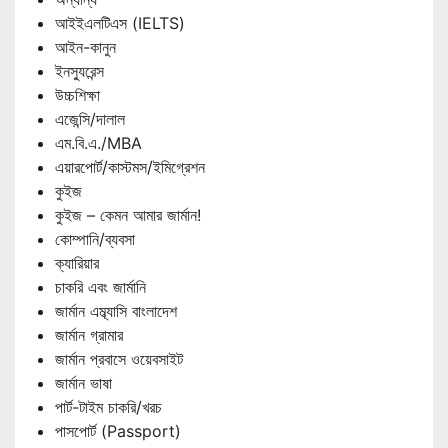
আইইএলটিএস (IELTS)
আইন-কানুন
ইনস্যুরেন্স
উচ্চশিক্ষা
এজেন্সি/দালাল
এম.বি.এ./MBA
এয়ারপোর্ট/কাস্টমস/ইমিগ্রেশন
কুইজ
কুইজ – কেমন আমার জার্মান!
কোম্পানি/ব্যবসা
ক্যারিয়ার
চাকরি এবং জার্মানি
জার্মান এম্ব্যাসি বাংলাদেশ
জার্মান গ্রামার
জার্মান প্রবাসে ওয়েবসাইট
জার্মান ভাষা
পার্ট-টাইম চাকরি/খরচ
পাসপোর্ট (Passport)