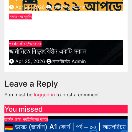
Apr 26, 2026
কোঅর্ডিনেটর Admin
সমাজ-সংস্কৃতি
বিদেশে বিষণ্ণতায় ভুগছেন?
Apr 26, 2026
Jahid Kabir Himon
প্রবাস জীবন/অন্যান্য
জার্মানিতে বিদ্যুৎবিহীন একটি সকাল
Apr 25, 2026
কোঅর্ডিনেটর Admin
Leave a Reply
You must be
logged in
to post a comment.
You missed
জার্মান ভাষা
প্রতিদিনের ডয়েচ
🇩🇪 ডয়েচ (জার্মান) A1 কোর্স | পর্ব – ০২ | আত্মপরিচয়