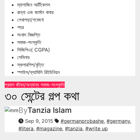
ম্যাগাজিন আর্টিকেলস
রান্না এবং জার্মান খাবার
লেখাপড়া/গবেষণা
শহর
সংবাদ বিজ্ঞপ্তি
সমাজ-সংস্কৃতি
সিজিপিএ( CGPA)
সেমিনার
স্কলারশিপ/বৃত্তি
স্পাউস/ফ্যামিলি রিইউনিয়ন
প্রবাস জীবন/অন্যান্য
সমাজ-সংস্কৃতি
৩০ সেন্টের গল্প কথা
By
Tanzia Islam
Sep 9, 2015
#germanprobashe
,
#germany
,
#litera
,
#magazine
,
#tanzia
,
#write up