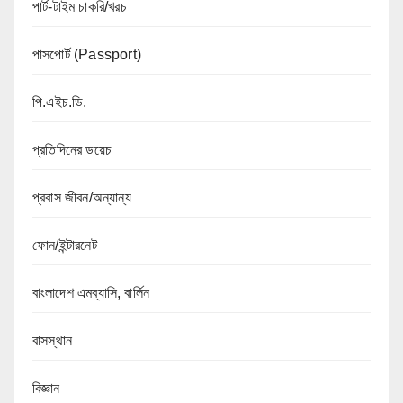
পার্ট-টাইম চাকরি/খরচ
পাসপোর্ট (Passport)
পি.এইচ.ডি.
প্রতিদিনের ডয়েচ
প্রবাস জীবন/অন্যান্য
ফোন/ইন্টারনেট
বাংলাদেশ এমব্যাসি, বার্লিন
বাসস্থান
বিজ্ঞান