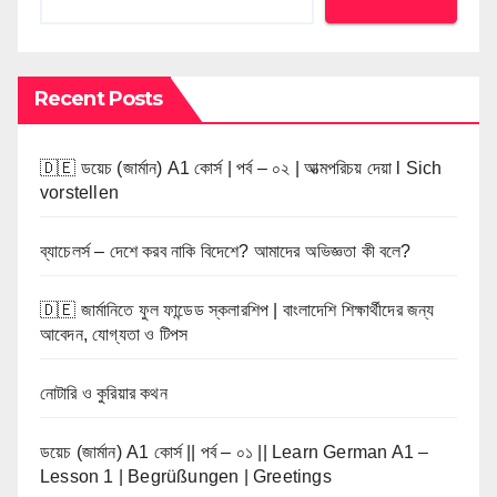
Recent Posts
🇩🇪 ডয়েচ (জার্মান) A1 কোর্স | পর্ব – ০২ | আত্মপরিচয় দেয়া l Sich
vorstellen
ব্যাচেলর্স – দেশে করব নাকি বিদেশে? আমাদের অভিজ্ঞতা কী বলে?
🇩🇪 জার্মানিতে ফুল ফান্ডেড স্কলারশিপ | বাংলাদেশি শিক্ষার্থীদের জন্য
আবেদন, যোগ্যতা ও টিপস
নোটারি ও কুরিয়ার কথন
ডয়েচ (জার্মান) A1 কোর্স || পর্ব – ০১ || Learn German A1 –
Lesson 1 | Begrüßungen | Greetings