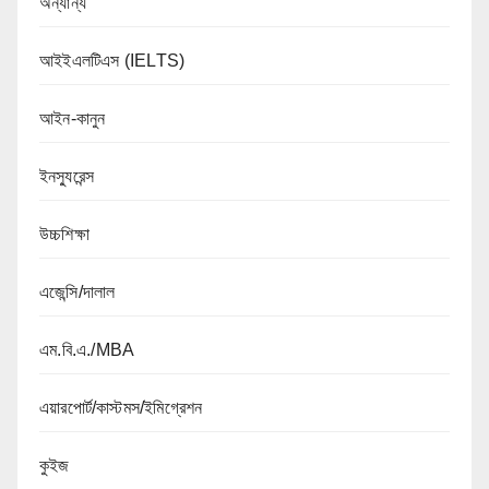
অন্যান্য
আইইএলটিএস (IELTS)
আইন-কানুন
ইনস্যুরেন্স
উচ্চশিক্ষা
এজেন্সি/দালাল
এম.বি.এ./MBA
এয়ারপোর্ট/কাস্টমস/ইমিগ্রেশন
কুইজ