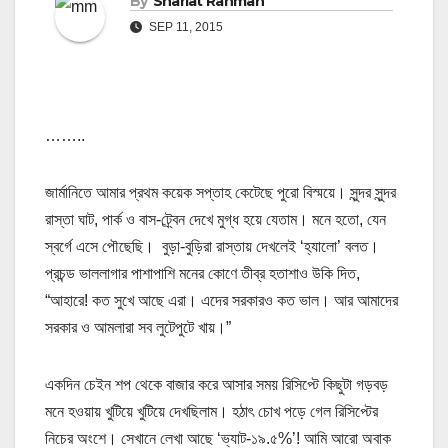
By
Shariat Rahman
SEP 11, 2015
……..
জার্মানিতে আমার প্রথম কয়েক সপ্তাহ কেটেছে পুরো বিস্ময়ে। সুন্দর সুন্দর
রাস্তা ঘাট, পার্ক ও বাস-ট্র্বেন দেখে মুগ্ধ হয়ে যেতাম। মনে হতো, যেন
স্বর্গে এসে পৌছেছি। বুড়া-বুড়িরা রাস্তায় দেখলেই ‘হ্যালো’ বলত।
প্রচন্ড ভাললাগার পাশাপাশি মনের কোণে তীব্র হতাশাও উকি দিত,
“আহারে! কত সুখে আছে এরা। এদের সরকারও কত ভাল। আর আমাদের
সরকার ও আমলারা সব লুটেপুটে খায়।”
একদিন চেইন শপ থেকে বাজার করে আসার সময় রিসিপ্টে কিছুটা গড়বড়
মনে হওয়ায় খুটিয়ে খুটিয়ে দেখছিলাম। হঠাৎ চোখ পড়ে গেল রিসিপ্টের
নিচের অংশে। সেখানে লেখা আছে ‘ভ্যাট-১৯.৫%’! আমি আরো অবাক