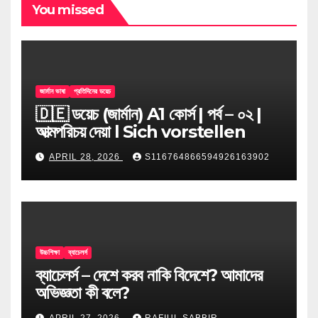
You missed
জার্মান ভাষা
প্রতিদিনের ডয়েচ
🇩🇪 ডয়েচ (জার্মান) A1 কোর্স | পর্ব – ০২ |
আত্মপরিচয় দেয়া l Sich vorstellen
APRIL 28, 2026
S116764866594926163902
উচ্চশিক্ষা
ব্যাচেলর্স
ব্যাচেলর্স – দেশে করব নাকি বিদেশে? আমাদের
অভিজ্ঞতা কী বলে?
APRIL 27, 2026
RAFIUL SABBIR