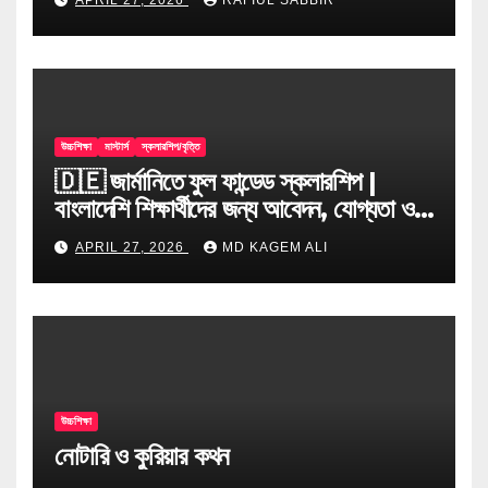
উচ্চশিক্ষা
মাস্টার্স
স্কলারশিপ/বৃত্তি
🇩🇪 জার্মানিতে ফুল ফান্ডেড স্কলারশিপ |
বাংলাদেশি শিক্ষার্থীদের জন্য আবেদন, যোগ্যতা ও
টিপস
APRIL 27, 2026
MD KAGEM ALI
উচ্চশিক্ষা
নোটারি ও কুরিয়ার কথন