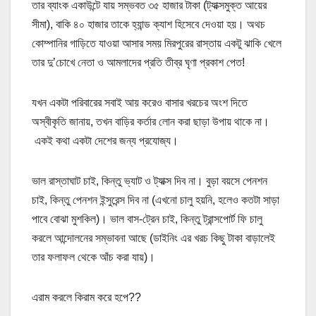
তার ব্যাংক একাউন্টে যায় সম্ভবত ৩৫ হাজার টাকা (ট্যাক্সমুক্ত আয়ের
সীমা), বাকি ৪০ হাজার তাকে হ্যান্ড ক্যাশ হিসেবে দেওয়া হয়। অথচ
কোম্পানির গাড়িতে যাওয়া আসার সময় মিরপুরের রাস্তায় একটু ঝাকি খেলে
তার দু’চোখে নেতা ও আমলাদের প্রতি তীব্র ঘৃণা প্রকাশ পেত!
যখন একটা পরিবারের সবাই আয় করেও বাসার খরচের অংশ দিতে
অস্বীকৃতি জানায়, তখন বাড়ির কর্তার লোন করা ছাড়া উপায় থাকে না।
একই কথা একটা দেশের জন্য প্রযোজ্য।
ভাল রাস্তাঘাট চাই, কিন্তু ভ্যাট ও ট্যাক্স দিব না। বুড়া বয়সে পেনশন
চাই, কিন্তু পেনশন ইন্সুরেন্স দিব না (এখনো চালু হয়নি, হলেও কতটা সাড়া
পাবে বোঝা মুশকিল)। ভাল বাস-ট্রেন চাই, কিন্তু ট্রান্সপোর্ট ফি চালু
করলে আন্দোলনের সম্ভাবনা আছে (ডাইনিং এর খরচ কিছু টাকা বাড়ালেই
তার ফলাফল থেকে আঁচ করা যায়)।
এরাম করলে কিরাম করে হপে??