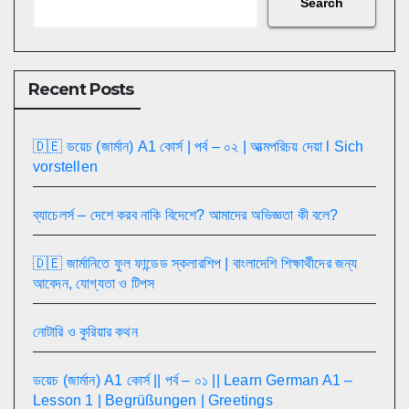
Search
Recent Posts
🇩🇪 ডয়েচ (জার্মান) A1 কোর্স | পর্ব – ০২ | আত্মপরিচয় দেয়া l Sich
vorstellen
ব্যাচেলর্স – দেশে করব নাকি বিদেশে? আমাদের অভিজ্ঞতা কী বলে?
🇩🇪 জার্মানিতে ফুল ফান্ডেড স্কলারশিপ | বাংলাদেশি শিক্ষার্থীদের জন্য
আবেদন, যোগ্যতা ও টিপস
নোটারি ও কুরিয়ার কথন
ডয়েচ (জার্মান) A1 কোর্স || পর্ব – ০১ || Learn German A1 –
Lesson 1 | Begrüßungen | Greetings