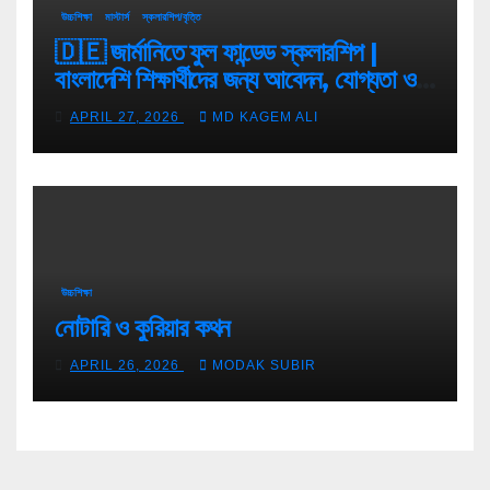
উচ্চশিক্ষা
মাস্টার্স
স্কলারশিপ/বৃত্তি
🇩🇪 জার্মানিতে ফুল ফান্ডেড স্কলারশিপ |
বাংলাদেশি শিক্ষার্থীদের জন্য আবেদন, যোগ্যতা ও
টিপস
APRIL 27, 2026
MD KAGEM ALI
উচ্চশিক্ষা
নোটারি ও কুরিয়ার কথন
APRIL 26, 2026
MODAK SUBIR