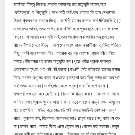
জার্মানরা কিন্তু নিজের দেশকে আমাদের মত মাতৃভূমি বলেনা,বলে
‘ফাটারলান্ড’ বা পিতৃভুমি।দেশে নারী আধিক্য থাকলে কি হবে দেশটাকে
ঠিকই পুরুষবাচক বানায়ে দিছে। জার্মানী তাদের বাপের দেশ !লিটারালি ই।)
এসব যখন ভাবছি তখন পাশ থেকে খটমট করে পুরুষকন্ঠে কে যেন কি বলল।
ফিরে দেখি আমার সহযাত্রী ভাই তার লাগেজ এক জার্মান ভদ্রলোকের
পায়ের উপর ফেলে দিছে। আমাদের সাথে থাকা বাঙালীরাও ত্বড়িত গতিতে
কিছু একটা বলে সামলে নিল।যাহোক বড় বড় লাগেজ, ব্যাগ কাঁধে নিয়ে
বাসায় পৌঁছানোর পর দুইটা অনুভূতি হল।পুরো শরীর প্রচন্ড ক্লান্ত।
একইসাথে ক্ষুধায় পেট চোঁ-চোঁ করছে।বাঙালী সেই ভাইয়েরা তাদের বাসায়
নিয়ে গেলেন দুপুরের খাবার খাওয়াতে।ভদ্রতা করে কিছু বলার মত অবস্থা
নাই তখন আমাদের।ভাবছিলাম ছেলে মানুষ।তাও বিদেশে থাকে।
মশলাপাতিও তো আর দেশী না। কি-না কি রান্না করবে। কিন্ত না! আমি
জানিনা তখন প্রচন্ড ক্ষুধার কারণে কি না তবে ওনাদের রান্না তখন অমৃতের
মত লেগেছিল। যদিও পরে জেনেছি ওই বাসার সবাই-ই বেশ ভাল রান্না
পারে।বুঝলাম নাহ, বিদেশের ছেলেপেলেরাও রান্না পারে।শুধু পারে যে তা-
না।ভালই পারে।বাসায় ফিরে এসে ফ্রেশ হব।গোসল করা দরকার।নতুন
দেশের সঙ্গী বড় ভাই আগে গেলেন ।কিছুক্ষন পর কাঁপতে কাঁপতে ফিরে