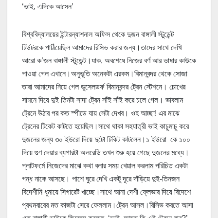
‘ভাই, এদিকে আসেন’
বিশ্ববিদ্যালয়ের ইন্টারন্যাশনাল অফিস থেকে দুজন বাঙ্গালী স্টুডেন্ট
টিউটরকে পাঠিয়েছিল আমাদের রিসিভ করার জন্য।তাদের সাথে দেখি
আরো ক’জন বাঙ্গালী স্টুডেন্ট।যাক, অবশেষে নিজের বর্ণ আর ভাষার কাউকে
পাওয়া গেল এখানে।অনুভূতি অনেকটা এরকম।বিমানবন্দর থেকে সোজা
তারা আমাদের নিয়ে গেল ডুসেলডর্ফ বিমানবন্দর ট্রেন স্টেশনে। চোখের
সামনে দিয়ে দুই তিনটা সাদা ট্রেন সাঁই সাঁই করে চলে গেল। ভাবলাম
ট্রেনে উঠার পর কত স্পীডে যায় সেটা দেখব। ওহ আচ্ছা! এর মাঝে
ট্রেনের টিকেট কাটতে হয়েছিল।সাথে থাকা সহযাত্রী ভাই কাচুমাচু করে
দুজনের জন্য ৩০ ইউরো দিয়ে দুটো টিকিট কাটলেন।১ ইউরো কে ১০০
দিয়ে গুণ দেয়ার ব্যপারটা অলরেডি তখন শুরু হয়ে গেছে দুজনের মধ্যে।
প্লাটফর্মে নিজেদের মাঝে কথা বলার সময় খেয়াল করলাম পরিচিত একটা
গন্ধ নাকে আসছে। পাশে ঘুরে দেখি একটু দূরে দাঁড়িয়ে দুই-তিনজন
বিদেশীনি ধুমায়ে সিগারেট খাচ্ছে।সাথে আনা দেশী ফ্লেভার দিয়ে বিদেশে
প্রথমবারের মত কাজটা সেরে ফেললাম।ট্রেন আসল।রিসিভ করতে আসা