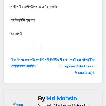
মাস্টার্স ইন মলিকিউলার বায়োটেকনোলজি
ইউনিভার্সিটি অফ বন
বন,জার্মানী
Post
জার্মান প্রবাসে ফটো কনটেস্ট : ঈদফি
ইউরোপীয় ঋণ সংকট এবং গ্রীস (The
? নাকি ঈদিস সেলফি ?
European Debt Crisis :
navigation
Visualized)
By
Md Mohsin
Student , Masters in Molecular