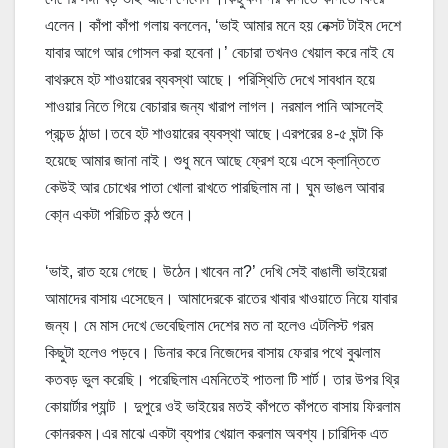
এলেন। কাঁপা কাঁপা গলায় বললেন, ‘ভাই আমার মনে হয় নেক্সট টাইম দেশে
যাবার আগে আর গোসল করা হবেনা।’ বেচারা তখনও খেয়াল করে নাই যে
বাথরুমে হট শাওয়ারের ব্যবস্থা আছে। পরিস্থিতি দেখে সাবধান হয়ে
শাওয়ার নিতে গিয়ে বেচারার জন্য খারাপ লাগল। নরমাল পানি আসলেই
প্রচন্ড ঠান্ডা।তবে হট শাওয়ারের ব্যবস্থা আছে।এরপরের ৪-৫ ঘন্টা কি
হয়েছে আমার জানা নাই। শুধু মনে আছে ফ্রেশ হয়ে এসে ক্লান্তিতে
কেউই আর চোখের পাতা খোলা রাখতে পারছিলাম না। ঘুম ভাঙল আবার
কো্ন একটা পরিচিত কন্ঠ শুনে।
‘ভাই, রাত হয়ে গেছে। উঠেন।খাবেন না?’ দেখি সেই বাঙালী ভাইয়েরা
আমাদের বাসায় এসেছেন। আমাদেরকে রাতের খাবার খাওয়াতে নিয়ে যাবার
জন্য। মে মাস দেখে ভেবেছিলাম দেশের মত না হলেও এটলিস্ট গরম
কিছুটা হলেও পড়বে। ডিনার করে নিজেদের বাসায় ফেরার পথে বুঝলাম
কতবড় ভুল করেছি। পরেছিলাম এমনিতেই পাতলা টি শার্ট। তার উপর থ্রি
কোয়ার্টার প্যান্ট । দুপুরে ওই ভাইয়ের মতই কাঁপতে কাঁপতে বাসায় ফিরলাম
কোনরকম।এর মাঝে একটা ব্যপার খেয়াল করলাম অবশ্য।চারিদিক এত