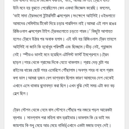
এক বাঙ্গালী ভাইকে জিজ্ঞেস করলাম, ‘ভাই, আমরা কি এই ট্রেনে যাব?’
উনি মনে হয় বুঝতে পেরেছিলেন কেন একথা জিজ্ঞেস করেছি। বললেন,
‘ভাই সাদা ট্রেনগুলো ইন্টারসিটি এক্সপ্রেস।সংক্ষেপে আইসিই।ওইগুলাতে
আমাদের সেমিস্টার টিকেট দিয়ে চড়ার পারমিশন নাই।আমরা এই লাল রঙের
রিজিওনাল এক্সপ্রেস টাইপ ট্রেনগুলোতে চড়তে পারব।’ কিছুটা আশাহত
হলেও ট্রেনে উঠার পর অবাক হলাম। এই যদি হয় রিজিওনাল ট্রেন তাহলে
আইসিই না জানি কি হবে!খুব পরিপাটী এবং ছিমছাম।ভীড় নেই, গ্যান্জাম
নেই। স্পীডও ভালই মনে হয়েছিল এটলিস্ট ফার্স্ট ইমপ্রেশনে।ট্রেন
ছাড়ল।শহর থেকে গ্রামের দিকে যেতে থাকলাম। প্রায় দেড় ঘন্টা পর
রাইনের ধারের ছোট্ট শহর এমেরিশে পৌঁছালাম।অবশ্য শহর না বলে গ্রাম
বলা ভাল।আমরা দুজন বেশ ভাগ্যবান ছিলাম কারণ আমাদের দেশ থেকেই
এখানে এসে থাকার বন্দোবস্ত করা ছিল।এখন বুঝি সেই সময় এটা কত বড়
হেল্প ছিল।
ট্রেন স্টেশন থেকে নেমে বাস স্টেশনে পৌঁছার পর নজরে পড়ল আরেকটা
ব্যপার । সানগ্লাস পরা মহিলা বাস ড্রাইভার।ভাবলাম কি রে ভাই সব
জায়গায় কি শুধু মেয়ে আর মেয়ে নাকি!(এখানে একটা মজার তথ্য দেই।