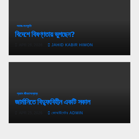
সমাজ-সংস্কৃতি
বিদেশে বিষণ্ণতায় ভুগছেন?
APR 26, 2026
JAHID KABIR HIMON
প্রবাস জীবন/অন্যান্য
জার্মানিতে বিদ্যুৎবিহীন একটি সকাল
APR 25, 2026
কোঅর্ডিনেটর ADMIN