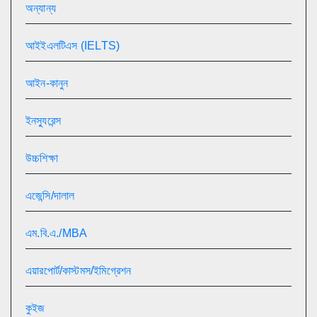
অন্যান্য
আইইএলটিএস (IELTS)
আইন-কানুন
ইনস্যুরেন্স
উচ্চশিক্ষা
এজেন্সি/দালাল
এম.বি.এ./MBA
এয়ারপোর্ট/কাস্টমস/ইমিগ্রেশন
কুইজ