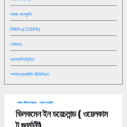
সমাজ-সংস্কৃতি
সিজিপিএ( CGPA)
সেমিনার
স্কলারশিপ/বৃত্তি
স্পাউস/ফ্যামিলি রিইউনিয়ন
প্রবাস জীবন/অন্যান্য
সমাজ-সংস্কৃতি
ভিলকমেন ইন ডয়েচলান্ড ( ওয়েলকাম
টু জার্মানী)