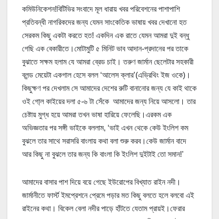
কমিউনিকেশন!বিটিভির সংবাদে মূল ধারায় খবর পরিবেশনের পাশাপাশি
প্রতিবন্ধী নাগরিকদের জন্য যেমন সাংকেতিক ভাষায় খবর দেখানো হত
সেরকম কিছু একটা করতে হত! একদিন এক রাতে যেমন আমরা দুই বন্ধু
গেছি এক বেকারীতে।মোটামুটি ৫ মিনিট ভাব আদান-প্রদানের পর তাকে
বুঝাতে সক্ষম হলাম যে আমরা ব্রেড চাই। তরুণ জার্মান ছেলেটার সহকারী
ব্লন্ড মেয়েটা একগাল হেসে বলল ‘আলেস ক্লার’(এভ্রিথিং ইজ ওকে)।
কিছুক্ষণ পর দেখলাম সে আমাদের দেশের রুটি বানানোর জন্য যে কাই থাকে
ওই গো্ল কাইয়ের দলা ৫-৬ টা সেঁকে আমাদের জন্য নিয়ে আসলো। তার
চেষ্টায় মুগ্ধ হয়ে আমরা তখন ভাষা হারিয়ে ফেলেছি।এরকম এক
অভিজ্ঞতার পর সঙ্গী ভাইকে বললাম, ‘ভাই এখন থেকে কেউ ইংলিশ কম
বুঝলে তার সাথে সরাসরি বাংলায় কথা বলা শুরু করব।কেউ জার্মান বাদে
আর কিছু না বুঝলে তার জন্য কি বাংলা কি ইংলিশ দুইটাই তো সমান!’
আমাদের বাসার পাশ দিয়ে বয়ে গেছে ইউরোপের বিখ্যাত রাইন নদী।
জার্মানীতে ফার্স্ট ইমপ্রেশনে প্রেমে পড়ার মত কিছু বলতে হলে বলবো এই
রাইনের কথা। বিকেল বেলা নদীর পাড়ে হাঁটতে যেতাম প্রায়ই।ফেরার