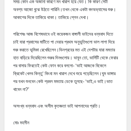
সময় কোন এক অজানা কারণে মন খারাপ হয়ে যেত। কি কারণ সেটা
অবশ্য আজো বুঝে উঠতে পারিনি।তখন থেকে একটা বদঅভ্যাসের শুরু।
আকাশের দিকে তাকিয়ে থাকা। তাকিয়ে প্লেন দেখা।
পরিশেষঃ আজ বিশেষভাবে ওই কয়েকজন বাঙ্গালী ভাইদের ধন্যবাদ দিতে
চাই যারা প্রবাসের মাটিতে পা দেয়ার প্রথম অনুভুতিগুলো ভাল লাগা দিয়ে
শুরু করাতে ভূমিকা রেখেছিলেন।ভিনগ্রহের মত এই দেশটায় যারা মমতার
হাত বাড়িয়ে দিয়েছিলেন শুরুর দিনগুলোয়। ভাবুন তো, ভার্সিটি থেকে ফেরার
পর বাসায় ফিরতেই কেউ ফোন করে বললো- ‘ভাই আজকে বিকেলে
ক্রিকেট খেলব কিন্তু’ কিংবা মন খারাপ দেখে শুয়ে পড়েছিলেন।ঘুম ভাঙ্গার
পর যখন শুনবেন কেউ প্রবল মমতায় ডেকে তুলছে- ‘ভাই,ও ভাই।ভাত
খাবেন না?’
অসংখ্য ধন্যবাদ এবং অসীম কৃতজ্ঞতা ভাই আপনাদের প্রতি।
মোঃ মহসীন