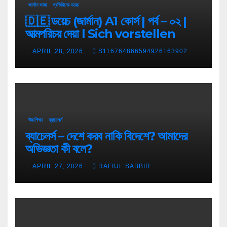
জার্মান ভাষা
প্রতিদিনের ডয়েচ
🇩🇪 ডয়েচ (জার্মান) A1 কোর্স | পর্ব – ০২ |
আত্মপরিচয় দেয়া l Sich vorstellen
APRIL 28, 2026
S116764866594926163902
উচ্চশিক্ষা
ব্যাচেলর্স
ব্যাচেলর্স – দেশে করব নাকি বিদেশে? আমাদের
অভিজ্ঞতা কী বলে?
APRIL 27, 2026
RAFIUL SABBIR