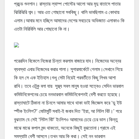
প্রচন্ড শুনশান। রাস্তায় ল্যাম্প পোস্টের আলো আর মৃদু বাতাসে পাতার
ঝিরিঝিরি শব্দ। আর এত গোছানো সবকিছু। খালি ভাবছিলাম এ কোথায়
এলাম।আবার মনে হচ্ছি্ল আমাদের দেশের সবচেয়ে অভিজাত এলাকাও কি
এতটা নিরিবিলি আর গোছানো কি না।
পরেরদিন বিকেলে নিজেরা চিন্তা করলাম বাজারে যাব। নিজেদের অন্নের
ব্যবস্থা এবার নিজেদের করার পালা। সুপারমার্কেটে গেলাম।সেখানে গিয়ে
কি হল সে এক ইতিহাস।শুধু সেটা নিয়েই পরবর্তীতে কিছু লিখব আশা
রাখি। তবে এটুকু বলা যায় সুস্থ্য সবল মানুষ হওয়া সত্বেও সেদিন ভারবাল
কমিউনিকেশনের চেয়ে ননভারবাল কমিউনিকেশনই বেশী করতে হয়েছে।
রাস্তাঘাটে ঠিকানা না চিনলে আমার সাথে থাকা ভাই জিজ্ঞেস করে ‘ডু ইউ
স্পীক ইংলিশ?’ মোটামুটি সবাই-ই জবাব দিত ‘ইয়া, আ লিটল বিট।’ পরে
বুঝতাম যে সেই ‘লিটল বিট’ ইংলিশও আমাদের চেয়ে ঢের ভাল।কিন্তু
মাঝে মাঝে কপাল মন্দ থাকতো, অনেকে কিছুই বুঝতোনা।গ্রামে এই
সমস্যাটা বেশী আসলে।তখন আর কি করা। সেই নন ভারবাল