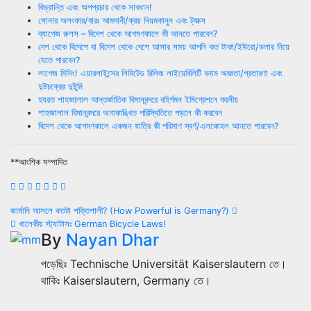
বিভ্রান্তি এবং অপপ্রচার থেকে সাবধান!
সোনার অলংকার/বারঃ আমদানী/ক্রয় নিয়মকানুন এবং ট্যাক্স
ব্যাগেজ রুলস – বিদেশ থেকে আগমণকালে কী আনতে পারবেন?
দেশ থেকে বিদেশে বা বিদেশ থেকে দেশে আসার সময় আপনি কত টাকা/ইউরো/ডলার নিয়ে
যেতে পারবেন?
লাগেজ মিসিং! এয়ারলাইন্সের লিমিটেড রিলিজ লাইয়েবিলিটি বনাম অজ্ঞতা/প্রতারণা এবং
দুষ্টচক্রের দুষ্টুমি
হযরত শাহজালাল আন্তর্জাতিক বিমানবন্দরে বহির্গমন ইমিগ্রেশনে করনীয়
শাহজালাল বিমানবন্দরে অনাকাঙ্খিত পরিস্থিতিতে পড়লে কী করবেন
বিদেশ থেকে আগমণকালে একজন যাত্রি কী পরিমাণ স্বর্ণ/এলকোহল আনতে পারবেন?
**আংশিক সম্পাদিত
Post
জার্মানি আসলে কতটা শক্তিশালী? (How Powerful is Germany?)
খালেকীয় স্ট্যাটাসঃ German Bicycle Laws!
navigation
By
Nayan Dhar
পড়েছিঃ Technische Universität Kaiserslautern তে।
থাকিঃ Kaiserslautern, Germany তে।