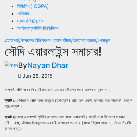
সিজিপিএ( CGPA)
সেমিনার
স্কলারশিপ/বৃত্তি
স্পাউস/ফ্যামিলি রিইউনিয়ন
এয়ারপোর্ট/কাস্টমস/ইমিগ্রেশন
প্রবাস জীবন/অন্যান্য
ভ্রমন/খেলাধুলা
সৌদি এয়ারলাইন্স সমাচার!
By
Nayan Dhar
Jun 28, 2015
সম্প্রতি সৌদি আরব দিয়ে দুইবার আসা যাওয়ার সৌভাগ্য হয়। তারপর যা বুঝলাম …
ফ্যাক্ট ১ঃ
বেশিরভাগ সৌদি অন্য মাত্রার হিপোক্রেট। তারা বলে একটা, ব্যবহার করে আরেকটা, বিশ্বাস
করে অন্যটা।
ফ্যাক্ট ২ঃ
জেদ্দা এয়ারপোর্ট পৃথিবীর অন্যতম সেরা বাজে এয়ারপোর্ট। যাত্রী সেবা কি ওদের ধারনাও
নাই। ঢাকা, চট্টগ্রাম বিমানবন্দরও এর চাইতে অনেক ভালো। (যাদের বিশ্বাস হচ্ছে না, নিচের লিঙ্কটা
তাদের জন্য):