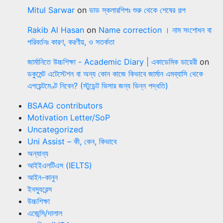
Mitul Sarwar
on
ডাড স্কলারশিপঃ শুরু থেকে শেষের গল্প
Rakib Al Hasan
on
Name correction । নাম সংশোধন বা
পরিবর্তনঃ কারণ, করণীয়, ও সতর্কতা
জার্মানিতে উচ্চশিক্ষা - Academic Diary | একাডেমিক ডায়েরী
on
ডকুমেন্ট এটেস্টেশন বা অন্য কোন কাজে কিভাবে জার্মান এমব্যাসি থেকে
এপয়েন্টমেণ্ট নিবেন? (স্টুডেন্ট ভিসার জন্য ভিন্ন পদ্ধতি)
BSAAG contributors
Motivation Letter/SoP
Uncategorized
Uni Assist – কী, কেন, কিভাবে
অন্যান্য
আইইএলটিএস (IELTS)
আইন-কানুন
ইনস্যুরেন্স
উচ্চশিক্ষা
এজেন্সি/দালাল