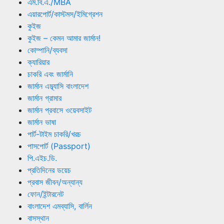
এম.বি.এ./MBA
এয়ারপোর্ট/কাস্টমস/ইমিগ্রেশন
কুইজ
কুইজ – কেমন আমার জার্মান!
কোম্পানি/ব্যবসা
ক্যারিয়ার
চাকরি এবং জার্মানি
জার্মান এম্ব্যাসি বাংলাদেশ
জার্মান গ্রামার
জার্মান প্রবাসে ওয়েবসাইট
জার্মান ভাষা
পার্ট-টাইম চাকরি/খরচ
পাসপোর্ট (Passport)
পি.এইচ.ডি.
প্রতিদিনের ডয়েচ
প্রবাস জীবন/অন্যান্য
ফোন/ইন্টারনেট
বাংলাদেশ এমব্যাসি, বার্লিন
বাসস্থান