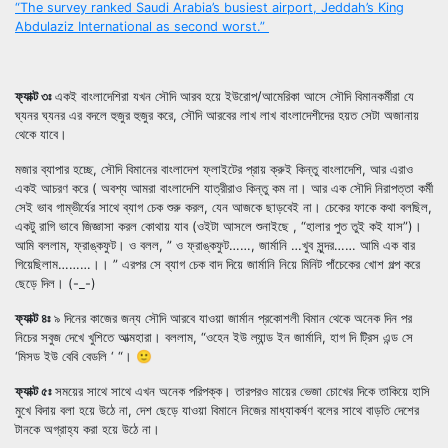
“The survey ranked Saudi Arabia’s busiest airport, Jeddah’s King
Abdulaziz International as second worst.”
ফ্যাক্ট ৩ঃ
একই বাংলাদেশিরা যখন সৌদি আরব হয়ে ইউরোপ/আমেরিকা আসে সৌদি বিমানকর্মীরা যে
ঘ্যনর ঘ্যনর এর বদলে হুজুর হুজুর করে, সৌদি আরবের লাখ লাখ বাংলাদেশীদের হয়ত সেটা অজানায়
থেকে যাবে।
মজার ব্যাপার হচ্ছে, সৌদি বিমানের বাংলাদেশ ফ্লাইটের প্রায় ক্রুই কিন্তু বাংলাদেশি, আর এরাও
একই আচরণ করে ( অবশ্য আমরা বাংলাদেশি যাত্রীরাও কিন্তু কম না। আর এক সৌদি নিরাপত্তা কর্মী
সেই ভাব গাম্ভীর্যের সাথে ব্যাগ চেক শুরু করল, যেন আজকে ছাড়বেই না। চেকে
র ফাকে কথা বলছিল,
একটু রাগি ভাবে জিজ্ঞাসা করল কোথায় যাব (ওইটা আসলে শুনাইছে , “হালার পুত তুই কই যাস”)।
আমি বললাম, ফ্রাঙ্কফুট। ও বলল, ” ও ফ্রাঙ্কফুট……, জার্মানি …খুব সুন্দর…… আমি এক বার
গিয়েছিলাম………।। ” এরপর সে ব্যাগ চেক বাদ দিয়ে জার্মানি নিয়ে মিনিট পাঁচেকের খোশ গল্প করে
ছেড়ে দিল। (
-_-)
ফ্যাক্ট ৪ঃ
৯ দিনের কাজের জন্য সৌদি আরবে যাওয়া জার্মান প্রকোশলী বিমান থেকে অনেক দিন পর
নিচের সবুজ দেখে খুশিতে আত্মহারা। বললাম, “ওহেন ইউ ল্যান্ড ইন জার্মানি, হাগ দি ট্রিস এন্ড সে
‘মিসড ইউ বেবি বেডলি ‘ “। 🙂
ফ্যাক্ট ৫ঃ
সময়ের সাথে সাথে এখন অনেক পরিপক্ক। তারপরও মায়ের ভেজা চোখের দিকে তাকিয়ে হাসি
মুখে বিদায় বলা হয়ে উঠে না, দেশ ছেড়ে যাওয়া বিমানে নিজের মাধ্যাকর্ষণ বলের সাথে বাড়তি দেশের
টানকে অগ্রাহ্য করা হয়ে উঠে না।