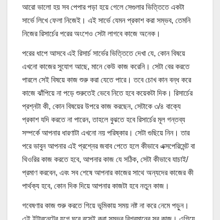
আরো ভালো হয় সব পেপার পড়া হয়ে গেলে সেগুলার ভিত্তিতে একটা
সার্ভে লিখে ফেলা নিজেই। এই সার্ভে যেমন প্রকাশ করা সম্ভব, তেমনি
নিজের রিসার্চের পরের অংশেও সেটা লাগবে কাজে অনেক।
পরের ধাপে আসবে এই রিসার্চ সার্ভের ভিত্তিতে দেখা যে, কোন বিষয়ে
এখনো কাজের সুযোগ আছে, মানে কেউ কাজ করেনি। সেটা বের করতে
পারলে সেই বিষয়ে কাজ শুরু করা যেতে পারে। তবে চোখ কান বন্ধ করে
কাজে ঝাঁপিয়ে না পড়ে শুরুতেই ভেবে নিতে হবে কয়েকটা দিক। রিসার্চের
প্রশ্নটা কী, কোন বিষয়ের উপরে কাজ করছেন, সেটাকে ৩/৪ বাক্যে
প্রকাশ যদি করতে না পারেন, তাহলে বুঝতে হবে রিসার্চের মূল গন্তব্য
সম্পর্কে আপনার ধারণাটা এখনো নয় পরিষ্কার। সেটা গুছিয়ে নিন। তার
পরে ভাবুন আপনার এই প্রশ্নের জবাব পেতে হলে কীভাবে এক্সপেরিমেন্ট বা
থিওরির কাজ করতে হবে, আপনার কাজ যে সঠিক, সেটা কীভাবে যাচাই/
প্রমাণ করবেন, এবং সব শেষে আপনার কাজের সাথে অন্যদের কাজের কী
পার্থক্য হবে, কোন দিক দিয়ে আপনার কাজটা হবে নতুন কাজ।
গবেষণার কাজ শুরু করতে গিয়ে ভূমিকায় সময় নষ্ট না করে নেমে পড়ুন।
এই ইন্টারনেটের যুগে ঘরে বসেই করা সম্ভব বিশ্বমানের সব কাজ। এগিয়ে