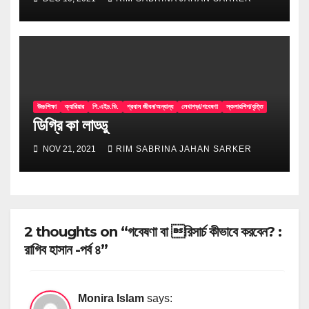
উচ্চশিক্ষা
ক্যারিয়ার
পি.এইচ.ডি.
প্রবাস জীবন/অন্যান্য
লেখাপড়া/গবেষণা
স্কলারশিপ/বৃত্তি
ডিগ্রি কা লাড্ডু
NOV 21, 2021
RIM SABRINA JAHAN SARKER
2 thoughts on “গবেষণা বা রিসার্চ কীভাবে করবেন? :
রাগিব হাসান -পর্ব ৪”
Monira Islam
says: