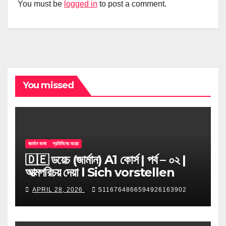
You must be
logged in
to post a comment.
You missed
জার্মান ভাষা
প্রতিদিনের ডয়েচ
🇩🇪 ডয়েচ (জার্মান) A1 কোর্স | পর্ব – ০২ |
আত্মপরিচয় দেয়া l Sich vorstellen
APRIL 28, 2026
S116764866594926163902