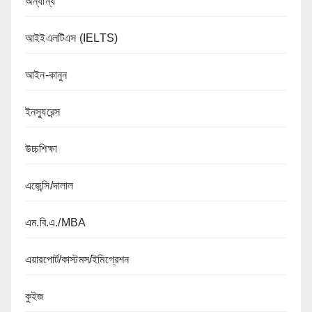
অন্যান্য
আইইএলটিএস (IELTS)
আইন-কানুন
ইনস্যুরেন্স
উচ্চশিক্ষা
এজেন্সি/দালাল
এম.বি.এ./MBA
এয়ারপোর্ট/কাস্টমস/ইমিগ্রেশন
কুইজ