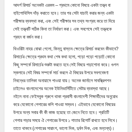
আদর্শ রিসার্চ অনেকটা এরকম – প্রথমে কোনো বিষয়ে একটা তত্ত্ব বা
হাইপোথিসিস দাঁড় করাতে হবে। তার পর সেটা যাচাই করার জন্য একটা
পরীক্ষার ব্যবস্থা করা, এবং সেই পরীক্ষার সব তথ্য সংগ্রহ করে তা দিয়ে
সেই তত্ত্বটি সঠিক কিনা তা নির্ধারণ করা। এবং সবশেষে সেই তত্ত্বকে
গ্রহন বা বর্জন করা।
থিওরিটা নাহয় বোঝা গেলো, কিন্তু বাস্তব ক্ষেত্রে রিসার্চ করবেন কীভাবে?
রিসার্চের ক্ষেত্রে প্রথম কথা শেষ কথা হলো, পড়ো পড়ো পড়ো!! কোনো
কিছু সম্পর্কে রিসার্চের শুরুটা করতে হবে সেই বিষয়ে পড়াশোনা করে। গুগল
স্কলারে সেই বিষয় সম্পর্কে সার্চ করলে ঐ বিষয়ের উপরে সব
গবেষণা
নিবন্ধের তালিকা অনায়াসে পাওয়া যায়। অনেক জার্নালে সাবস্ক্রিপশন
চাইলেও বাংলাদেশের অনেক ইউনিভার্সিটিতে সেটার ব্যবস্থা আছে।
নইলে নানা ফেইসবুক গ্রুপে থাকা প্রবাসী বাংলাদেশী শিক্ষার্থীদের অনুরোধ
করে যেকোনো পেপারের কপি পাওয়া সম্ভব। এইভাবে যেকোনো বিষয়ের
উপরে অন্য সবার কী কী কাজ হয়েছে তা জেনে নিতে হবে। প্রতিটি
পেপার পড়ার সময়ে ঐ পেপারের উপরে ১ পাতার রিপোর্ট রাখতে হবে লিখে।
তাতে থাকবে (পেপারের সারাংশ, ভালো দিক, দুর্বল দিক, এবং মন্তব্য)।