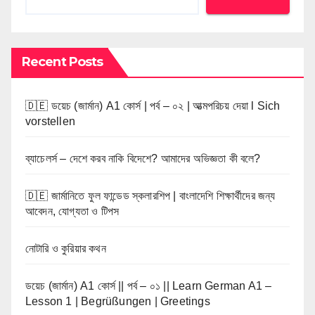
Recent Posts
🇩🇪 ডয়েচ (জার্মান) A1 কোর্স | পর্ব – ০২ | আত্মপরিচয় দেয়া l Sich
vorstellen
ব্যাচেলর্স – দেশে করব নাকি বিদেশে? আমাদের অভিজ্ঞতা কী বলে?
🇩🇪 জার্মানিতে ফুল ফান্ডেড স্কলারশিপ | বাংলাদেশি শিক্ষার্থীদের জন্য
আবেদন, যোগ্যতা ও টিপস
নোটারি ও কুরিয়ার কথন
ডয়েচ (জার্মান) A1 কোর্স || পর্ব – ০১ || Learn German A1 –
Lesson 1 | Begrüßungen | Greetings