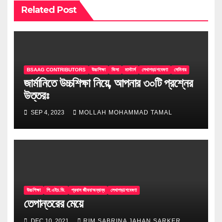
Related Post
BSAAG CONTRIBUTORS
উচ্চশিক্ষা
ভিসা
মাস্টার্স
লেখাপড়া/গবেষণা
সেমিনার
জার্মানিতে উচ্চশিক্ষা নিয়ে, আপনার ৩০টি প্রশ্নের
উত্তরঃ
SEP 4, 2023
MOLLAH MOHAMMAD TAMAL
উচ্চশিক্ষা
পি.এইচ.ডি.
প্রবাস জীবন/অন্যান্য
লেখাপড়া/গবেষণা
তেপান্তরের মেয়ে
DEC 10, 2021
RIM SABRINA JAHAN SARKER