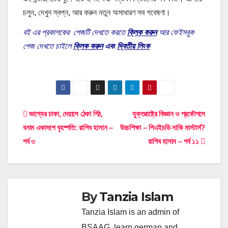
চলুন, দেখুন স্বপ্ন, আর করুন নতুন অসাধারণ সব
গবেষণা
।
বই এর প্রকাশকের পেজটি দেখতে করতে
ক্লিক করুন
আর ফেইসবুক
পেজ দেখতে চাইলে
ক্লিক করুন
এবং
দ্বিতীয় লিংক
Post
ভাগ্যের চাকা, দেয়ালে ঠেকা পিঠ,
যুক্তরাষ্ট্রে বিজ্ঞান ও প্রকৌশলে
বনাম একাদশে বৃহষ্পতি: রাগিব হাসান –
উচ্চশিক্ষা – পিএইচডি নাকি মাস্টার্স?
navigation
পর্ব ৩
রাগিব হাসান – পর্ব ১১
By
Tanzia Islam
Tanzia Islam is an admin of
BSAAG, learn german and