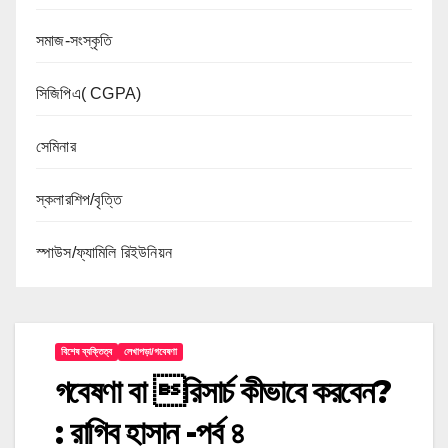
সমাজ-সংস্কৃতি
সিজিপিএ( CGPA)
সেমিনার
স্কলারশিপ/বৃত্তি
স্পাউস/ফ্যামিলি রিইউনিয়ন
বিশেষ ব্যক্তিত্ব
লেখাপড়া/গবেষণা
গবেষণা বা রিসার্চ কীভাবে করবেন?
: রাগিব হাসান -পর্ব ৪