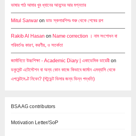
ভাষার পাঠ আমার খুব ধ্যানের আনন্দের আর মগ্নতার
Mitul Sarwar
on
ডাড স্কলারশিপঃ শুরু থেকে শেষের গল্প
Rakib Al Hasan
on
Name correction । নাম সংশোধন বা
পরিবর্তনঃ কারণ, করণীয়, ও সতর্কতা
জার্মানিতে উচ্চশিক্ষা - Academic Diary | একাডেমিক ডায়েরী
on
ডকুমেন্ট এটেস্টেশন বা অন্য কোন কাজে কিভাবে জার্মান এমব্যাসি থেকে
এপয়েন্টমেণ্ট নিবেন? (স্টুডেন্ট ভিসার জন্য ভিন্ন পদ্ধতি)
BSAAG contributors
Motivation Letter/SoP