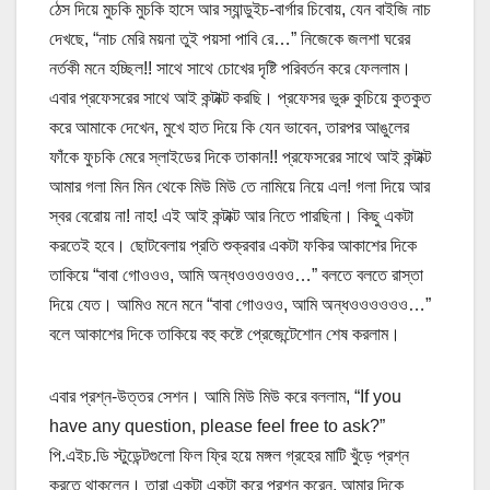
ঠেস দিয়ে মুচকি মুচকি হাসে আর স্যান্ডুইচ-বার্গার চিবোয়, যেন বাইজি নাচ
দেখছে, “নাচ মেরি ময়না তুই পয়সা পাবি রে…” নিজেকে জলশা ঘরের
নর্তকী মনে হচ্ছিল!! সাথে সাথে চোখের দৃষ্টি পরিবর্তন করে ফেললাম।
এবার প্রফেসরের সাথে আই কন্টাক্ট করছি। প্রফেসর ভুরু কুচিয়ে কুতকুত
করে আমাকে দেখেন, মুখে হাত দিয়ে কি যেন ভাবেন, তারপর আঙুলের
ফাঁকে ফুচকি মেরে স্লাইডের দিকে তাকান!! প্রফেসরের সাথে আই কন্টাক্ট
আমার গলা মিন মিন থেকে মিউ মিউ তে নামিয়ে নিয়ে এল! গলা দিয়ে আর
স্বর বেরোয় না! নাহ! এই আই কন্টাক্ট আর নিতে পারছিনা। কিছু একটা
করতেই হবে। ছোটবেলায় প্রতি শুক্রবার একটা ফকির আকাশের দিকে
তাকিয়ে “বাবা গোওওও, আমি অন্ধওওওওওও…” বলতে বলতে রাস্তা
দিয়ে যেত। আমিও মনে মনে “বাবা গোওওও, আমি অন্ধওওওওওও…”
বলে আকাশের দিকে তাকিয়ে বহু কষ্টে প্রেজেন্টেশোন শেষ করলাম।
এবার প্রশ্ন-উত্তর সেশন। আমি মিউ মিউ করে বললাম, “If you
have any question, please feel free to ask?”
পি.এইচ.ডি স্টুডেন্টগুলো ফিল ফ্রি হয়ে মঙ্গল গ্রহের মাটি খুঁড়ে প্রশ্ন
করতে থাকলেন। তারা একটা একটা করে প্রশ্ন করেন, আমার দিকে