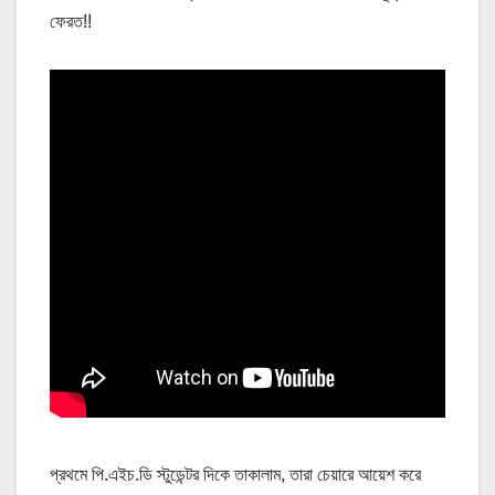
ফেরত!!
প্রথমে পি.এইচ.ডি স্টুডেন্টর দিকে তাকালাম, তারা চেয়ারে আয়েশ করে