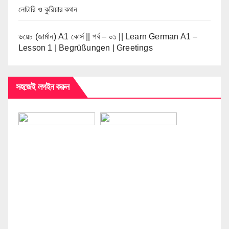
নোটারি ও কুরিয়ার কথন
ডয়েচ (জার্মান) A1 কোর্স || পর্ব – ০১ || Learn German A1 –
Lesson 1 | Begrüßungen | Greetings
সহজেই লগইন করুন