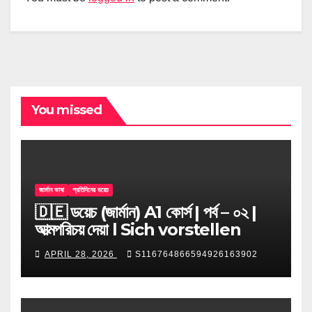
You missed
জার্মান ভাষা
প্রতিদিনের ডয়েচ
🇩🇪 ডয়েচ (জার্মান) A1 কোর্স | পর্ব – ০২ |
আত্মপরিচয় দেয়া l Sich vorstellen
APRIL 28, 2026
S116764866594926163902