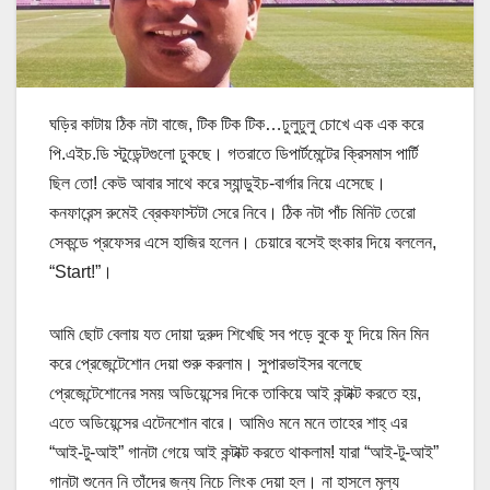
ঘড়ির কাটায় ঠিক নটা বাজে, টিক টিক টিক…ঢুলুঢুলু চোখে এক এক করে
পি.এইচ.ডি স্টুডেন্টগুলো ঢুকছে। গতরাতে ডিপার্টমেন্টের ক্রিসমাস পার্টি
ছিল তো! কেউ আবার সাথে করে স্যান্ডুইচ-বার্গার নিয়ে এসেছে।
কনফারেন্স রুমেই ব্রেকফাস্টটা সেরে নিবে। ঠিক নটা পাঁচ মিনিট তেরো
সেকন্ডে প্রফেসর এসে হাজির হলেন। চেয়ারে বসেই হুংকার দিয়ে বললেন,
“Start!”।
আমি ছোট বেলায় যত দোয়া দুরুদ শিখেছি সব পড়ে বুকে ফু দিয়ে মিন মিন
করে প্রেজেন্টেশোন দেয়া শুরু করলাম। সুপারভাইসর বলেছে
প্রেজেন্টেশোনের সময় অডিয়েন্সের দিকে তা
কিয়ে আই কন্টাক্ট করতে হয়,
এতে অডিয়েন্সের এটেনশোন বারে। আমিও মনে মনে তাহের শাহ্‌ এর
“আই-টু-আই” গানটা গেয়ে আই কন্টাক্ট করতে থাকলাম! যারা “আই-টু-আই”
গানটা শুনেন নি তাঁদের জন্য নিচে লিংক দেয়া হল। না হাসলে মূল্য