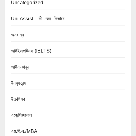
Uncategorized
Uni Assist – কী, কেন, কিভাবে
অন্যান্য
আইইএলটিএস (IELTS)
আইন-কানুন
ইনস্যুরেন্স
উচ্চশিক্ষা
এজেন্সি/দালাল
এম.বি.এ./MBA