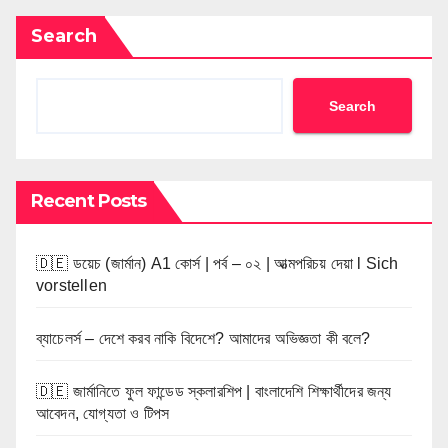
Search
Search
Recent Posts
🇩🇪 ডয়েচ (জার্মান) A1 কোর্স | পর্ব – ০২ | আত্মপরিচয় দেয়া l Sich
vorstellen
ব্যাচেলর্স – দেশে করব নাকি বিদেশে? আমাদের অভিজ্ঞতা কী বলে?
🇩🇪 জার্মানিতে ফুল ফান্ডেড স্কলারশিপ | বাংলাদেশি শিক্ষার্থীদের জন্য
আবেদন, যোগ্যতা ও টিপস