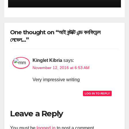
One thought on “আই কন্টাক্ট এন্ড কনফিডেন্স
লেভেল…”
Kinglet Kibria
says:
November 12, 2016 at 6:53 AM
Very impressive writing
LOG IN TO REPLY
Leave a Reply
You must be
logged in
to post a comment.