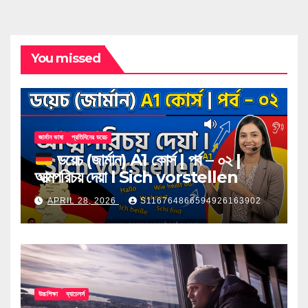
You missed
জার্মান ভাষা
প্রতিদিনের ডয়েচ
ডয়েচ (জার্মান) A1 কোর্স | পর্ব – ০২ |
আত্মপরিচয় দেয়া l Sich vorstellen
APRIL 28, 2026
S116764866594926163902
উচ্চশিক্ষা
ব্যাচেলর্স