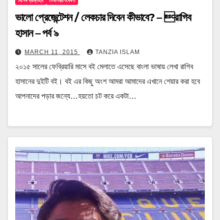
বিশেষ ব্যক্তিত্ব
লেখাপড়া/গবেষণা
ভালো প্রেজেন্টেশন / লেকচার দিবেন কীভাবে? – রাগিব
হাসান – পর্ব ৯
MARCH 11, 2015
TANZIA ISLAM
২০১৫ সালের ফেব্রিয়ারি মাসে বই মেলাতে এসেছে বাংলা ভাষায় লেখা রাগিব
হাসানের দুইটি বই। বই এর কিছু অংশ আমরা আমাদের এখানে শেয়ার করা হবে
আপনাদের পড়ার জন্যে…হয়তো চট করে একটা…