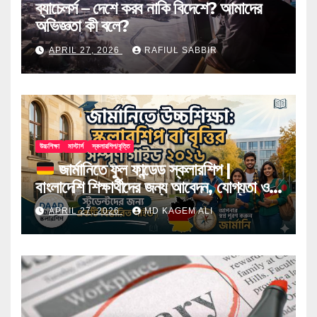
ব্যাচেলর্স – দেশে করব নাকি বিদেশে? আমাদের
অভিজ্ঞতা কী বলে?
APRIL 27, 2026
RAFIUL SABBIR
উচ্চশিক্ষা
মাস্টার্স
স্কলারশিপ/বৃত্তি
জার্মানিতে ফুল ফান্ডেড স্কলারশিপ |
বাংলাদেশি শিক্ষার্থীদের জন্য আবেদন, যোগ্যতা ও
টিপস
APRIL 27, 2026
MD KAGEM ALI