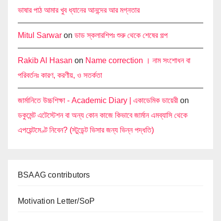
ভাষার পাঠ আমার খুব ধ্যানের আনন্দের আর মগ্নতার
Mitul Sarwar
on
ডাড স্কলারশিপঃ শুরু থেকে শেষের গল্প
Rakib Al Hasan
on
Name correction । নাম সংশোধন বা
পরিবর্তনঃ কারণ, করণীয়, ও সতর্কতা
জার্মানিতে উচ্চশিক্ষা - Academic Diary | একাডেমিক ডায়েরী
on
ডকুমেন্ট এটেস্টেশন বা অন্য কোন কাজে কিভাবে জার্মান এমব্যাসি থেকে
এপয়েন্টমেণ্ট নিবেন? (স্টুডেন্ট ভিসার জন্য ভিন্ন পদ্ধতি)
BSAAG contributors
Motivation Letter/SoP