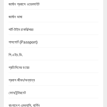
জার্মান প্রবাসে ওয়েবসাইট
জার্মান ভাষা
পার্ট-টাইম চাকরি/খরচ
পাসপোর্ট (Passport)
পি.এইচ.ডি.
প্রতিদিনের ডয়েচ
প্রবাস জীবন/অন্যান্য
ফোন/ইন্টারনেট
বাংলাদেশ এমব্যাসি, বার্লিন