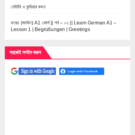
নোটারি ও কুরিয়ার কথন
ডয়েচ (জার্মান) A1 কোর্স || পর্ব – ০১ || Learn German A1 –
Lesson 1 | Begrüßungen | Greetings
সহজেই লগইন করুন