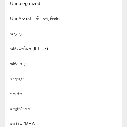
Uncategorized
Uni Assist – কী, কেন, কিভাবে
অন্যান্য
আইইএলটিএস (IELTS)
আইন-কানুন
ইনস্যুরেন্স
উচ্চশিক্ষা
এজেন্সি/দালাল
এম.বি.এ./MBA