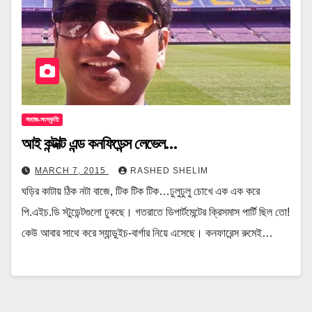
সমাজ-সংস্কৃতি
আই কন্টাক্ট এন্ড কনফিডেন্স লেভেল…
MARCH 7, 2015
RASHED SHELIM
ঘড়ির কাটায় ঠিক নটা বাজে, টিক টিক টিক…ঢুলুঢুলু চোখে এক এক করে
পি.এইচ.ডি স্টুডেন্টগুলো ঢুকছে। গতরাতে ডিপার্টমেন্টের ক্রিসমাস পার্টি ছিল তো!
কেউ আবার সাথে করে স্যান্ডুইচ-বার্গার নিয়ে এসেছে। কনফারেন্স রুমেই…