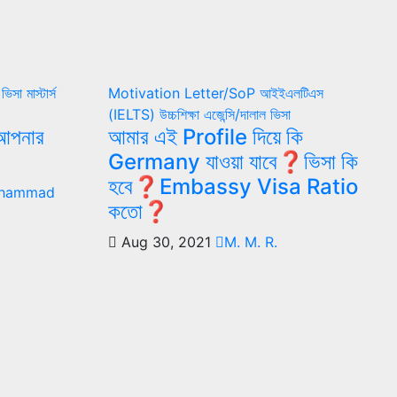
া
ভিসা
মাস্টার্স
Motivation Letter/SoP
আইইএলটিএস
(IELTS)
উচ্চশিক্ষা
এজেন্সি/দালাল
ভিসা
, আপনার
আমার এই Profile দিয়ে কি
Germany যাওয়া যাবে❓ভিসা কি
হবে❓Embassy Visa Ratio
ohammad
কতো❓
Aug 30, 2021
M. M. R.