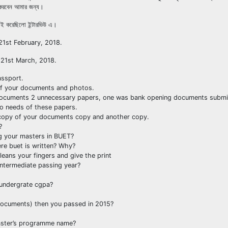
করবেন আমার জন্য।
ই করেছিলো ইন্টারভিউ এ।
 21st February, 2018.
: 21st March, 2018.
assport.
of your documents and photos.
ocuments 2 unnecessary papers, one was bank opening documents submiss
o needs of these papers.
 copy of your documents copy and another copy.
?
g your masters in BUET?
ere buet is written? Why?
cleans your fingers and give the print
ntermediate passing year?
undergrate cgpa?
documents) then you passed in 2015?
aster’s programme name?