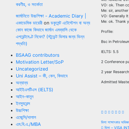
করণীয়, ও সতর্কতা
VO: ok. Then c
Me: sir, another
জার্মানিতে উচ্চশিক্ষা - Academic Diary |
VO: Generally I
Me: ok. Thank y
একাডেমিক ডায়েরী
on
ডকুমেন্ট এটেস্টেশন বা অন্য
কোন কাজে কিভাবে জার্মান এমব্যাসি থেকে
Profile:
এপয়েন্টমেণ্ট নিবেন? (স্টুডেন্ট ভিসার জন্য ভিন্ন
Bsc in Petroleu
পদ্ধতি)
IELTS: 5.5
BSAAG contributors
Motivation Letter/SoP
2 Conference p
Uncategorized
2 year Research
Uni Assist – কী, কেন, কিভাবে
অন্যান্য
Admitted Maste
আইইএলটিএস (IELTS)
আইন-কানুন
ইনস্যুরেন্স
উচ্চশিক্ষা
এজেন্সি/দালাল
Post
ভিসা সাক্ষাৎকার অভিজ
এম.বি.এ./MBA
ভিসা – VISA I