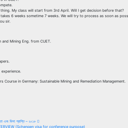
ompete.
 thing. My class will start from 3rd April. Will I get decision before that?
t takes 6 weeks sometime 7 weeks. We will try to process as soon as poss
ou sir.
m and Mining Eng. from CUET.
apers.
 experience.
rs Course in Germany: Sustainable Mining and Remediation Management.
্ঞতা এবং ভিসা প্রাপ্তি – ২০১৮
NTERVIEW (Schengen visa for conference purpose)