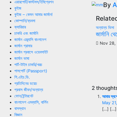
এয়ারপোর্ট/কাস্টমস/ইমিগ্রেশন
naviga
By
A
কুইজ
কুইজ – কেমন আমার জার্মান!
Relate
কোম্পানি/ব্যবসা
ক্যারিয়ার
অন্যান্য
ভিসা
জার্মানি থ
চাকরি এবং জার্মানি
জার্মান এম্ব্যাসি বাংলাদেশ
Nov 28,
জার্মান গ্রামার
জার্মান প্রবাসে ওয়েবসাইট
জার্মান ভাষা
পার্ট-টাইম চাকরি/খরচ
পাসপোর্ট (Passport)
পি.এইচ.ডি.
প্রতিদিনের ডয়েচ
2 thoughts on
প্রবাস জীবন/অন্যান্য
ফোন/ইন্টারনেট
আমার স্বপ্ন
বাংলাদেশ এমব্যাসি, বার্লিন
May 21,
বাসস্থান
[…] […]
বিজ্ঞান