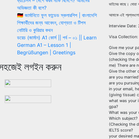
ব্যাচেলর্স – দেশে করব নাকি বিদেশে? আমাদের
ভাইদের কাছে। দোয়া 
অভিজ্ঞতা কী বলে?
🇩🇪 জার্মানিতে ফুল ফান্ডেড স্কলারশিপ | বাংলাদেশি
আমাকে এই প্রশ্নগুলো
শিক্ষার্থীদের জন্য আবেদন, যোগ্যতা ও টিপস
Interview Date:
নোটারি ও কুরিয়ার কথন
ডয়েচ (জার্মান) A1 কোর্স || পর্ব – ০১ || Learn
Visa Collection
German A1 – Lesson 1 |
Give me your p
Begrüßungen | Greetings
Give the copy 
(checking the d
সহজেই লগইন করুন
me) There are n
Give the other
are you married
are you pursuin
in your email, h
(giving tissue) 
what was your i
gpa?
What was your 
Which subject?
(Checking the 
IELTS score?
your desired m