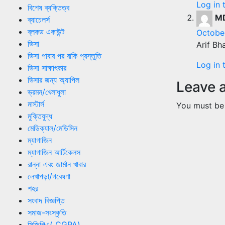
Log in 
বিশেষ ব্যক্তিত্ব
M
ব্যাচেলর্স
ব্লকড একাউন্ট
Octobe
ভিসা
Arif Bh
ভিসা পাবার পর বাকি প্রস্তুতি
Log in 
ভিসা সাক্ষাৎকার
ভিসার জন্য অ্যাপিল
Leave 
ভ্রমন/খেলাধুলা
মাস্টার্স
You must b
মুক্তিযুদ্ধ
মেডিক্যাল/মেডিসিন
ম্যাগাজিন
ম্যাগাজিন আর্টিকেলস
রান্না এবং জার্মান খাবার
লেখাপড়া/গবেষণা
শহর
সংবাদ বিজ্ঞপ্তি
সমাজ-সংস্কৃতি
সিজিপিএ( CGPA)