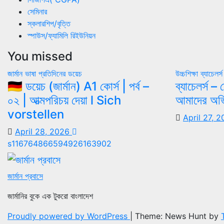
সেমিনার
স্কলারশিপ/বৃত্তি
স্পাউস/ফ্যামিলি রিইউনিয়ন
You missed
জার্মান ভাষা
প্রতিদিনের ডয়েচ
উচ্চশিক্ষা
ব্যাচেলর্স
🇩🇪 ডয়েচ (জার্মান) A1 কোর্স | পর্ব –
ব্যাচেলর্স 
০২ | আত্মপরিচয় দেয়া l Sich
আমাদের অভি
vorstellen
April 27, 
April 28, 2026
s116764866594926163902
জার্মান প্রবাসে
জার্মানির বুকে এক টুকরো বাংলাদেশ
Proudly powered by WordPress
|
Theme: News Hunt by