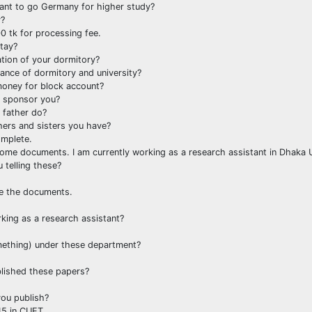
ant to go Germany for higher study?
y?
0 tk for processing fee.
stay?
ation of your dormitory?
tance of dormitory and university?
money for block account?
o sponsor you?
 father do?
ers and sisters you have?
omplete.
 some documents. I am currently working as a research assistant in Dhaka 
 telling these?
e the documents.
king as a research assistant?
mething) under these department?
lished these papers?
ou publish?
5 in CUET.