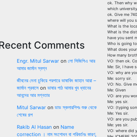
ok. Then why w
which universit
ok. Give me 740
where will you 
What is the loc
What is the dis
have you sent 
Recent Comments
Who is going t
What does your
How many broth
Engr. Mitul Sarwar
on
লো সিজিপিএ আর
VO: then ok. C
Me: Sir, I have
আমার জার্মান স্বপ্ন
VO: why are you
Me: sorry sir.
জীবনের দেনা চুকিয়ে পরপারে ভাষাবিদ জাহান আরা –
VO: No. Give m
জার্মান প্রবাসে
on
ভাষার পাঠ আমার খুব ধ্যানের
Me: Given
আনন্দের আর মগ্নতার
VO: are you wor
Me: yes sir.
Mitul Sarwar
on
ডাড স্কলারশিপঃ শুরু থেকে
VO: (typing so
Me: Yes sir.
শেষের গল্প
VO: are you pub
Me: yes sir.
Rakib Al Hasan
on
Name
VO: where did y
correction । নাম সংশোধন বা পরিবর্তনঃ কারণ,
Me: ICMERE 201