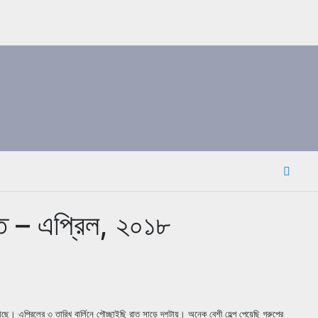
্তি – এপ্রিল, ২০১৮
ে। এপ্রিলের ৩ তারিখ বার্লিনে পৌচ্ছাইছি রাত সাড়ে দশটায়। অনেক বেশী হেল্প পেয়েছি গ্রুপের