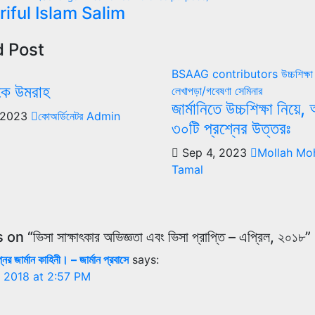
tion
riful Islam Salim
d Post
BSAAG contributors
উচ্চশিক্ষ
েকে উমরাহ
লেখাপড়া/গবেষণা
সেমিনার
জার্মানিতে উচ্চশিক্ষা নিয়ে
 2023
কোঅর্ডিনেটর Admin
৩০টি প্রশ্নের উত্তরঃ
Sep 4, 2023
Mollah M
Tamal
 “ভিসা সাক্ষাৎকার অভিজ্ঞতা এবং ভিসা প্রাপ্তি – এপ্রিল, ২০১৮”
ের জার্মান কাহিনী। – জার্মান প্রবাসে
says:
 2018 at 2:57 PM