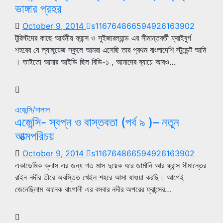
ভাঙ্গার প্রহর
October 9, 2014
s116764866594926163902
টুরিস্টদের কাছে আর্ষনীয় ফ্রান্স ও সুইজারল্যান্ড এর সীমান্তবর্তী ফ্রাইবুর্গ
শহরের যে ল্যাঙ্গুয়েজ স্কুলে আমরা এসেছি তার প্রথম বাংলাদেশি স্টুডেন্ট আমি
। তাইতো আমার আইডি ছিল বিডি-১ , আমাদের ব্যাচে আরও…
এজেন্সি/দালাল
এজেন্সি- স্বপ্ন ও বাস্তবতা (পর্ব ৯ )– নতুন
আত্মপরিচয়
October 9, 2014
s116764866594926163902
একাডেমিক ক্লাস এর জন্য গত মাস দুয়েক ধরে জার্মানি আর ফ্রান্স সীমান্তের
রাইন নদীর তীরে অবস্তিত খেইল শহরে আসা যাওয়া করছি। আগেই
জেনেছিলাম আনেক বাংগালী এর বসবার নদীর অপরের ফ্রান্সের…