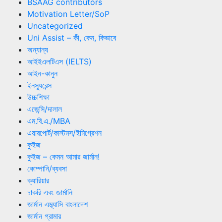
BSAAG contributors
Motivation Letter/SoP
Uncategorized
Uni Assist – কী, কেন, কিভাবে
অন্যান্য
আইইএলটিএস (IELTS)
আইন-কানুন
ইনস্যুরেন্স
উচ্চশিক্ষা
এজেন্সি/দালাল
এম.বি.এ./MBA
এয়ারপোর্ট/কাস্টমস/ইমিগ্রেশন
কুইজ
কুইজ – কেমন আমার জার্মান!
কোম্পানি/ব্যবসা
ক্যারিয়ার
চাকরি এবং জার্মানি
জার্মান এম্ব্যাসি বাংলাদেশ
জার্মান গ্রামার