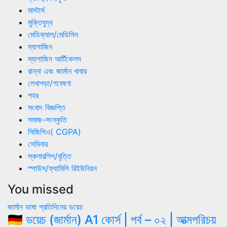
মাস্টার্স
মুক্তিযুদ্ধ
মেডিক্যাল/মেডিসিন
ম্যাগাজিন
ম্যাগাজিন আর্টিকেলস
রান্না এবং জার্মান খাবার
লেখাপড়া/গবেষণা
শহর
সংবাদ বিজ্ঞপ্তি
সমাজ-সংস্কৃতি
সিজিপিএ( CGPA)
সেমিনার
স্কলারশিপ/বৃত্তি
স্পাউস/ফ্যামিলি রিইউনিয়ন
You missed
জার্মান ভাষা
প্রতিদিনের ডয়েচ
🇩🇪 ডয়েচ (জার্মান) A1 কোর্স | পর্ব – ০২ | আত্মপরিচয়