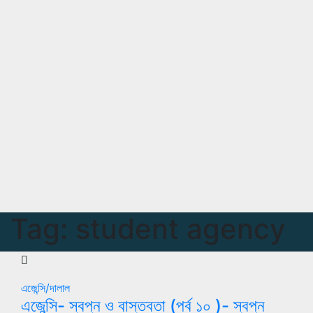
Tag:
student agency
এজেন্সি/দালাল
এজেন্সি- স্বপ্ন ও বাস্তবতা (পর্ব ১০ )- স্বপ্ন