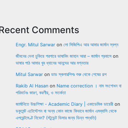
Recent Comments
Engr. Mitul Sarwar
on
লো সিজিপিএ আর আমার জার্মান স্বপ্ন
জীবনের দেনা চুকিয়ে পরপারে ভাষাবিদ জাহান আরা – জার্মান প্রবাসে
on
ভাষার পাঠ আমার খুব ধ্যানের আনন্দের আর মগ্নতার
Mitul Sarwar
on
ডাড স্কলারশিপঃ শুরু থেকে শেষের গল্প
Rakib Al Hasan
on
Name correction । নাম সংশোধন বা
পরিবর্তনঃ কারণ, করণীয়, ও সতর্কতা
জার্মানিতে উচ্চশিক্ষা - Academic Diary | একাডেমিক ডায়েরী
on
ডকুমেন্ট এটেস্টেশন বা অন্য কোন কাজে কিভাবে জার্মান এমব্যাসি থেকে
এপয়েন্টমেণ্ট নিবেন? (স্টুডেন্ট ভিসার জন্য ভিন্ন পদ্ধতি)