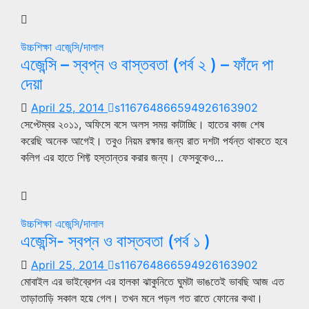
উচ্চশিক্ষা
এজেন্সি/দালাল
এজেন্সি – স্বপ্ন ও বাস্তবতা (পর্ব ২ ) – ফাঁদে পা
দেয়া
April 25, 2014
s116764866594926163902
সেপ্টেম্বর ২০১১, অফিসে বসে অলস সময় কাটাচ্ছি। হাতের কাজ শেষ
করেছি অনেক আগেই। তবুও নিয়ম রক্ষার জন্য রাত দশটা পর্যন্ত থাকতে হবে
কলিগ এর হাতে শিফ্ট হস্তান্তর করার জন্য। ফেসবুকেও…
উচ্চশিক্ষা
এজেন্সি/দালাল
এজেন্সি- স্বপ্ন ও বাস্তবতা (পর্ব ১ )
April 25, 2014
s116764866594926163902
মোবাইল এর ভাইব্রেশন এর হালকা ঝাকুনিতে ঘুমটা ভাঙতেই ভাবছি আজ এত
তাড়াতাড়ি সকাল হয়ে গেল। তখন মনে পড়ল গত রাতে ফোনের কথা।