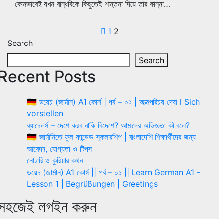
কোনভাবেই যখন বান্ধবিকে কিছুতেই শান্তনা দিয়ে তার কান্না…
Posts
1
2
Search
pagination
Search
Recent Posts
🇩🇪 ডয়েচ (জার্মান) A1 কোর্স | পর্ব – ০২ | আত্মপরিচয় দেয়া l Sich
vorstellen
ব্যাচেলর্স – দেশে করব নাকি বিদেশে? আমাদের অভিজ্ঞতা কী বলে?
🇩🇪 জার্মানিতে ফুল ফান্ডেড স্কলারশিপ | বাংলাদেশি শিক্ষার্থীদের জন্য
আবেদন, যোগ্যতা ও টিপস
নোটারি ও কুরিয়ার কথন
ডয়েচ (জার্মান) A1 কোর্স || পর্ব – ০১ || Learn German A1 –
Lesson 1 | Begrüßungen | Greetings
সহজেই লগইন করুন