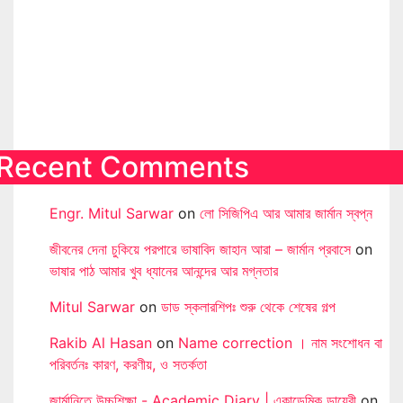
Recent Comments
Engr. Mitul Sarwar
on
লো সিজিপিএ আর আমার জার্মান স্বপ্ন
জীবনের দেনা চুকিয়ে পরপারে ভাষাবিদ জাহান আরা – জার্মান প্রবাসে
on
ভাষার পাঠ আমার খুব ধ্যানের আনন্দের আর মগ্নতার
Mitul Sarwar
on
ডাড স্কলারশিপঃ শুরু থেকে শেষের গল্প
Rakib Al Hasan
on
Name correction । নাম সংশোধন বা
পরিবর্তনঃ কারণ, করণীয়, ও সতর্কতা
জার্মানিতে উচ্চশিক্ষা - Academic Diary | একাডেমিক ডায়েরী
on