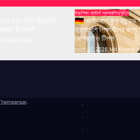
উচ্চশিক্ষা
মাস্টার্স
স্কলারশিপ/বৃত্তি
– দেশে করব নাকি বিদেশে?
🇩🇪 জার্মানিতে ফুল ফান্ডেড
জ্ঞতা কী বলে?
বাংলাদেশি শিক্ষার্থীদের জন
যোগ্যতা ও টিপস
26
Rafiul Sabbir
April 27, 2026
Md Kagem Al
Themeansar
.