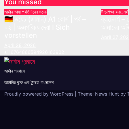
You missed
জার্মান ভাষা
প্রতিদিনের ডয়েচ
উচ্চশিক্ষা
ব্যাচেলর্স
🇩🇪 ডয়েচ (জার্মান) A1 কোর্স | পর্ব –
ব্যাচেলর্স 
০২ | আত্মপরিচয় দেয়া l Sich
আমাদের অভি
vorstellen
April 27, 20
April 28, 2026
s116764866594926163902
জার্মান প্রবাসে
জার্মানির বুকে এক টুকরো বাংলাদেশ
Proudly powered by WordPress
|
Theme: News Hunt by