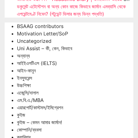
ডকুমেন্ট এটেস্টেশন বা অন্য কোন কাজে কিভাবে জার্মান এমব্যাসি থেকে
এপয়েন্টমেণ্ট নিবেন? (স্টুডেন্ট ভিসার জন্য ভিন্ন পদ্ধতি)
BSAAG contributors
Motivation Letter/SoP
Uncategorized
Uni Assist – কী, কেন, কিভাবে
অন্যান্য
আইইএলটিএস (IELTS)
আইন-কানুন
ইনস্যুরেন্স
উচ্চশিক্ষা
এজেন্সি/দালাল
এম.বি.এ./MBA
এয়ারপোর্ট/কাস্টমস/ইমিগ্রেশন
কুইজ
কুইজ – কেমন আমার জার্মান!
কোম্পানি/ব্যবসা
ক্যারিয়ার