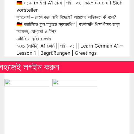
🇩🇪 ডয়েচ (জার্মান) A1 কোর্স | পর্ব – ০২ | আত্মপরিচয় দেয়া l Sich
vorstellen
ব্যাচেলর্স – দেশে করব নাকি বিদেশে? আমাদের অভিজ্ঞতা কী বলে?
🇩🇪 জার্মানিতে ফুল ফান্ডেড স্কলারশিপ | বাংলাদেশি শিক্ষার্থীদের জন্য
আবেদন, যোগ্যতা ও টিপস
নোটারি ও কুরিয়ার কথন
ডয়েচ (জার্মান) A1 কোর্স || পর্ব – ০১ || Learn German A1 –
Lesson 1 | Begrüßungen | Greetings
সহজেই লগইন করুন