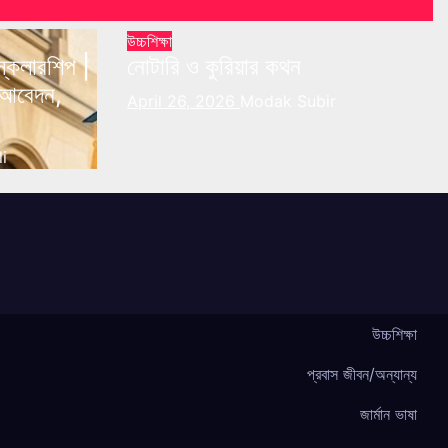
উচ্চশিক্ষা
 স্কলারশিপ |
নোটারি ও কুরিয়ার কথন
্য আবেদন,
April 26, 2026
Modak Subir
i
উচ্চশিক্ষা
প্রবাস জীবন/অন্যান্য
জার্মান ভাষা