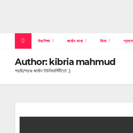
উচ্চশিক্ষা
জার্মান ভাষা
ভিসা
প্রবা
Author:
kibria mahmud
পড়ছি/পড়বঃ জার্মান ইউনিভার্সিটিতে! :)