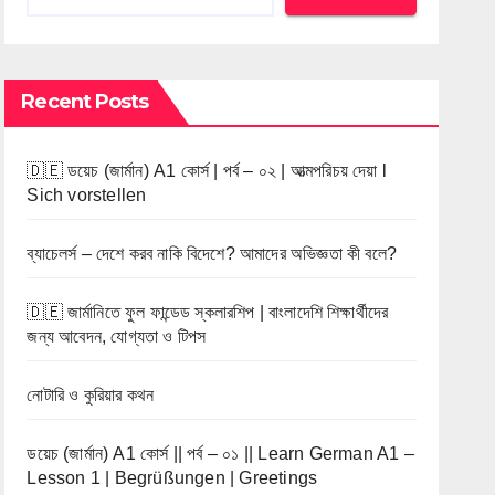
Recent Posts
🇩🇪 ডয়েচ (জার্মান) A1 কোর্স | পর্ব – ০২ | আত্মপরিচয় দেয়া l
Sich vorstellen
ব্যাচেলর্স – দেশে করব নাকি বিদেশে? আমাদের অভিজ্ঞতা কী বলে?
🇩🇪 জার্মানিতে ফুল ফান্ডেড স্কলারশিপ | বাংলাদেশি শিক্ষার্থীদের
জন্য আবেদন, যোগ্যতা ও টিপস
নোটারি ও কুরিয়ার কথন
ডয়েচ (জার্মান) A1 কোর্স || পর্ব – ০১ || Learn German A1 –
Lesson 1 | Begrüßungen | Greetings