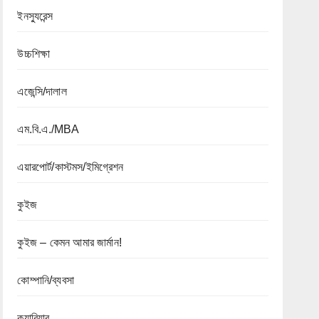
ইনস্যুরেন্স
উচ্চশিক্ষা
এজেন্সি/দালাল
এম.বি.এ./MBA
এয়ারপোর্ট/কাস্টমস/ইমিগ্রেশন
কুইজ
কুইজ – কেমন আমার জার্মান!
কোম্পানি/ব্যবসা
ক্যারিয়ার