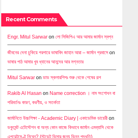
Recent Comments
Engr. Mitul Sarwar
on
লো সিজিপিএ আর আমার জার্মান স্বপ্ন
জীবনের দেনা চুকিয়ে পরপারে ভাষাবিদ জাহান আরা – জার্মান প্রবাসে
on
ভাষার পাঠ আমার খুব ধ্যানের আনন্দের আর মগ্নতার
Mitul Sarwar
on
ডাড স্কলারশিপঃ শুরু থেকে শেষের গল্প
Rakib Al Hasan
on
Name correction । নাম সংশোধন বা
পরিবর্তনঃ কারণ, করণীয়, ও সতর্কতা
জার্মানিতে উচ্চশিক্ষা - Academic Diary | একাডেমিক ডায়েরী
on
ডকুমেন্ট এটেস্টেশন বা অন্য কোন কাজে কিভাবে জার্মান এমব্যাসি থেকে
এপয়েন্টমেণ্ট নিবেন? (স্টুডেন্ট ভিসার জন্য ভিন্ন পদ্ধতি)