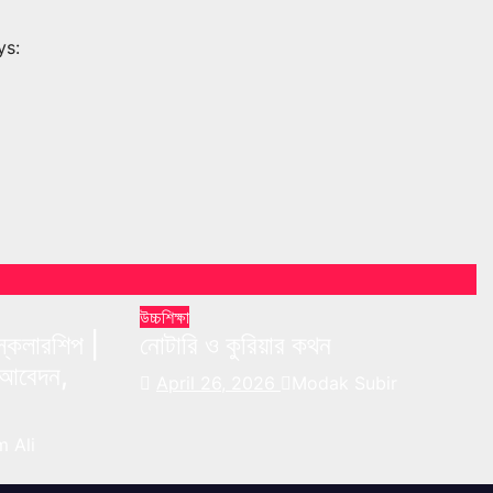
ys:
উচ্চশিক্ষা
 স্কলারশিপ |
নোটারি ও কুরিয়ার কথন
্য আবেদন,
April 26, 2026
Modak Subir
 Ali