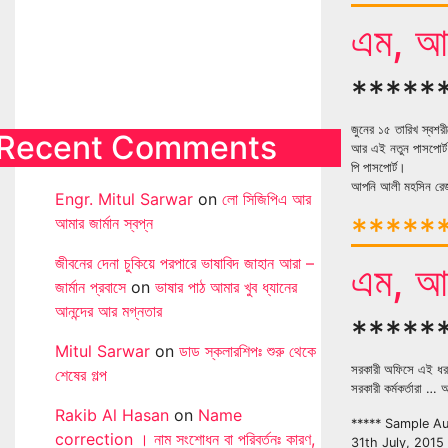
এম, আর,
*****
জুনের ১৫ তারিখ স্বশর
Recent Comments
আর এই নতুন পাসপোর্ট
পি পাসপোর্ট।
আপনি আলী মহসিন রেজা
Engr. Mitul Sarwar
on
লো সিজিপিএ আর
******
আমার জার্মান স্বপ্ন
জীবনের দেনা চুকিয়ে পরপারে ভাষাবিদ জাহান আরা –
এম, আর,
জার্মান প্রবাসে
on
ভাষার পাঠ আমার খুব ধ্যানের
আনন্দের আর মগ্নতার
*****
Mitul Sarwar
on
ডাড স্কলারশিপঃ শুরু থেকে
সরকারী অফিসে এই ধরনে
শেষের গল্প
সরকারী কর্মকর্তারা 
Rakib Al Hasan
on
Name
***** Sample Aut
correction । নাম সংশোধন বা পরিবর্তনঃ কারণ,
31th July, 2015