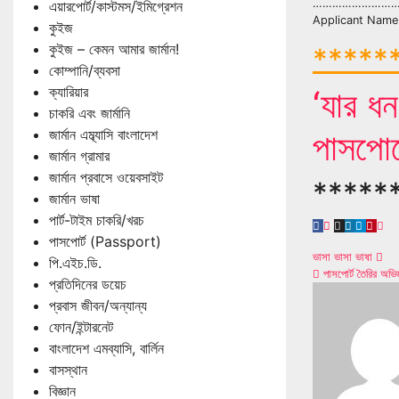
………………………
এয়ারপোর্ট/কাস্টমস/ইমিগ্রেশন
Applicant Name
কুইজ
কুইজ – কেমন আমার জার্মান!
******
কোম্পানি/ব্যবসা
ক্যারিয়ার
‘যার ধ
চাকরি এবং জার্মানি
জার্মান এম্ব্যাসি বাংলাদেশ
পাসপোর
জার্মান গ্রামার
জার্মান প্রবাসে ওয়েবসাইট
*****
জার্মান ভাষা
পার্ট-টাইম চাকরি/খরচ
পাসপোর্ট (Passport)
Post
ভাসা ভাসা ভাষা
পি.এইচ.ডি.
পাসপোর্ট তৈরির অভিজ
প্রতিদিনের ডয়েচ
naviga
প্রবাস জীবন/অন্যান্য
ফোন/ইন্টারনেট
বাংলাদেশ এমব্যাসি, বার্লিন
বাসস্থান
বিজ্ঞান