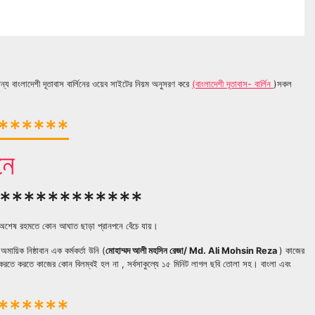
ন্য বাংলাদেশী দূতাবাস বার্লিনের ওয়েব সাইটের নিয়ম অনুসরণ করে
(বাংলাদেশী দূতাবাস- বার্লিন
)সকল
*******
নে
************
াহর অশেষ রহমতে কোন আঘাত ছাড়া প্রানপনে বেঁচে যায়।
ায়িক নিষ্ঠাবান এক কর্মকর্তা উনি (
মোহাম্মদ আলী মহসিন রেজা/ Md. Ali Mohsin Reza
) কাজের
প করতে করতে কাজের কোন বিলম্বই হল না , সর্বসাকুল্যে ১৫ মিনিট লাগল ছবি তোলা সহ। বাংলা এবং
*******