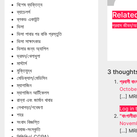
বিশেষ ব্যক্তিত্ব
ব্যাচেলর্স
Relate
ব্লকড একাউন্ট
প্রবাস জীবন/অন
ভিসা
জার্মানিতে
ভিসা পাবার পর বাকি প্রস্তুতি
পাবেন আপ
ভিসা সাক্ষাৎকার
ভিসার জন্য অ্যাপিল
Apr 26,
ভ্রমন/খেলাধুলা
মাস্টার্স
মুক্তিযুদ্ধ
3 thoughts
মেডিক্যাল/মেডিসিন
প্রবাসী বা
ম্যাগাজিন
October
ম্যাগাজিন আর্টিকেলস
[…] MRP
রান্না এবং জার্মান খাবার
লেখাপড়া/গবেষণা
Log in 
শহর
”বাংগালীয়ান
সংবাদ বিজ্ঞপ্তি
Novemb
সমাজ-সংস্কৃতি
[…] MRP
সিজিপিএ( CGPA)