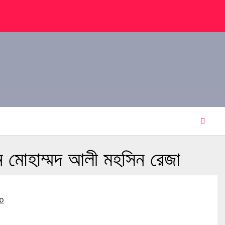
হাম্মদ আলী মহসিন রেজা
p