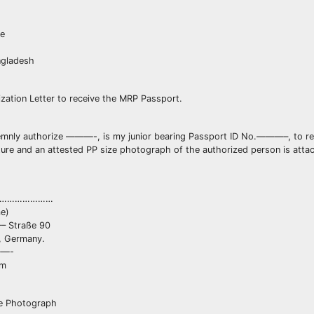
ge
ngladesh
ization Letter to receive the MRP Passport.
emnly authorize ———-, is my junior bearing Passport ID No.———–, to rece
ure and an attested PP size photograph of the authorized person is atta
……………………
me)
– Straße 90
, Germany.
——-
om
ze Photograph