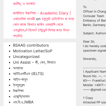
করণীয়, ও সতর্কতা
To
Officer in Char
জার্মানিতে উচ্চশিক্ষা - Academic Diary |
Consular Team
একাডেমিক ডায়েরী
on
ডকুমেন্ট এটেস্টেশন বা অন্য
Embassy of Ba
কোন কাজে কিভাবে জার্মান এমব্যাসি থেকে
Berlin, Germany
এপয়েন্টমেণ্ট নিবেন? (স্টুডেন্ট ভিসার জন্য ভিন্ন
Subject: Author
পদ্ধতি)
Dear Sir,
BSAAG contributors
I do hereby sol
Motivation Letter/SoP
specimen signat
Uncategorized
Sincerely,
Uni Assist – কী, কেন, কিভাবে
…………..………
অন্যান্য
( Applicant Na
আইইএলটিএস (IELTS)
Room No. —, —
আইন-কানুন
60—- Frankfurt
ইনস্যুরেন্স
Mobile: +4917
——
-@gmail.c
উচ্চশিক্ষা
এজেন্সি/দালাল
1 Copy
এম.বি.এ./MBA
Attested PP si