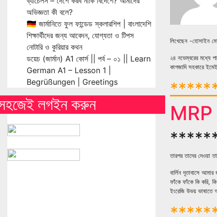
ব্যাচেলর্স – দেশে করব নাকি বিদেশে? আমাদের
অভিজ্ঞতা কী বলে?
🇩🇪 জার্মানিতে ফুল ফান্ডেড স্কলারশিপ | বাংলাদেশি
শিক্ষার্থীদের জন্য আবেদন, যোগ্যতা ও টিপস
লিখেছেন -হোসাইন মোহ
নোটারি ও কুরিয়ার কথন
ডয়েচ (জার্মান) A1 কোর্স || পর্ব – ০১ || Learn
২৪ নভেম্বরের মধ্যে প
কাগজাদি সহকারে ইমেই
German A1 – Lesson 1 |
Begrüßungen | Greetings
******
সহজেই লগইন করুন
MRP পা
*****
তারপর তাদের দেওয়া তা
বার্লিন দূতাবাসে আমা
ফাঁকে ফাঁকে কি করি, 
ইংরেজি উভয় ভাষাতে অ
******