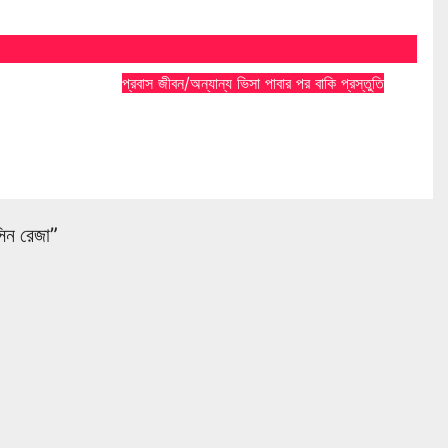
প্রবাস জীবন/অন্যান্য
ভিসা পাবার পর বাকি প্রস্তুতি
কটি সকাল
মাত্র পৌঁছালাম জার্মানীতে, এখন আমি
কী করব?
র Admin
Nov 27, 2023
Tousif Bin Alam
ন রেজা”