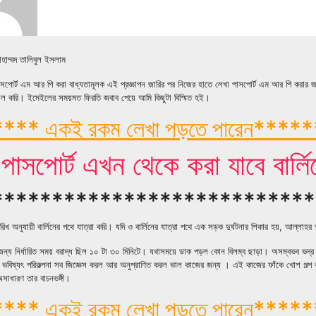
াম্মদ তালিবুল ইসলাম
াসপোর্ট এম আর পি করা বাধ্যতামূলক এই প্রজ্ঞাপন জারির পর নিজের হাতে লেখা পাসপোর্ট এম আর পি করার জ
ল করি। ইমেইলের সময়মত ফিরতি জবাব পেয়ে আমি কিছুটা বিস্মিত হই।
*** একই রকম লেখা পড়তে পারেন****
সপোর্ট এখন থেকে করা যাবে বার্লি
***************************
রিখ অনুযায়ী বার্লিনের পথে যাত্রা করি। যদি ও বার্লিনের যাত্রা পথে এক সড়ক দুর্ঘটনার শিকার হয়, আল্ল
র জন্য নির্ধারিত সময় বরাদ্ধ ছিল ১০ টা ৩০ মিনিটে। যথাসময়ে ডাক পড়ল কোন বিলম্ব ছাড়া। অসম্বভব ভদ্র অম
কি ভবিষ্যৎ পরিকল্পনা সব জিজ্ঞেস করল আর অনুপ্রাণিত করল ভাল কাজের জন্য । এই কাজের ফাঁকে খোশ গল্
সাধারণ তার বাচনভঙ্গী।
*** একই রকম লেখা পড়তে পারেন****