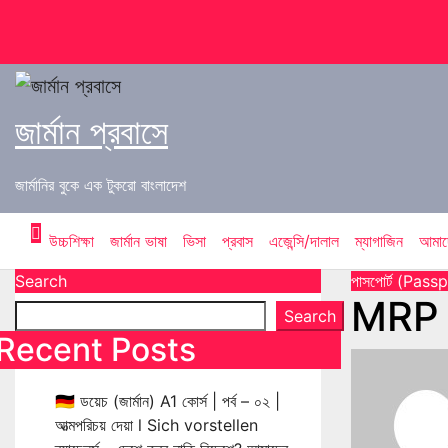
Skip
to
content
জার্মান প্রবাসে
জার্মানির বুকে এক টুকরো বাংলাদেশ
উচ্চশিক্ষা
জার্মান ভাষা
ভিসা
প্রবাস
এজেন্সি/দালাল
ম্যাগাজিন
আমাদে
Search
পাসপোর্ট (Pass
MRP P
Search
Recent Posts
🇩🇪 ডয়েচ (জার্মান) A1 কোর্স | পর্ব – ০২ |
আত্মপরিচয় দেয়া l Sich vorstellen