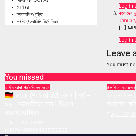
Log in 
সেমিনার
বাংলাদেশ দূ
স্কলারশিপ/বৃত্তি
January
স্পাউস/ফ্যামিলি রিইউনিয়ন
[…] MRP
Log in 
Leave 
You must b
You missed
জার্মান ভাষা
প্রতিদিনের ডয়েচ
উচ্চশিক্ষা
ব্যাচেলর্স
🇩🇪 ডয়েচ (জার্মান) A1 কোর্স | পর্ব –
ব্যাচেলর্স 
০২ | আত্মপরিচয় দেয়া l Sich
আমাদের অভি
vorstellen
April 27, 
April 28, 2026
s116764866594926163902