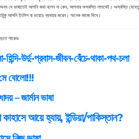
 অন্য যে ভাষাতেই আপনি কথা বলেন না কেন, আপনার অস্বস্তি লাগবেই। অস্বস্তি যেহেতু ল
তিটুকু আপনি ইংলিশ বা ডয়েচে ব্যবহার করেন। অনেক কাজে দিবে।
ড়তে পারেনঃ
া-হিন্দি-উর্দু-প্রবাস-জীবন-বেঁচে-থাকা-পথ-চলা
ূ মে বোলো!!!
োদয় – জার্মান ভাষা
কাহাসে আয়ে হ্যায়, ইন্ডিয়া/পাকিস্তান?
বাসে নিজ ভাষা