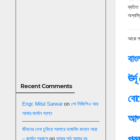
ব্যতিত
অস্বস্
আরো প
বাংল
ঊর্দ
Recent Comments
বোধ
Engr. Mitul Sarwar
on
লো সিজিপিএ আর
আমার জার্মান স্বপ্ন
আপ 
জীবনের দেনা চুকিয়ে পরপারে ভাষাবিদ জাহান আরা
প্র
– জার্মান প্রবাসে
on
ভাষার পাঠ আমার খুব