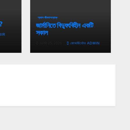
প্রবাস জীবন/অন্যান্য
ন?
জার্মানিতে বিদ্যুৎবিহীন একটি
সকাল
BIR
APR 25, 2026
কোঅর্ডিনেটর ADMIN