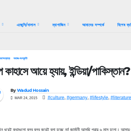
স
এজেন্সি/দালাল
ম্যাগাজিন
আমাদের সম্পর্কে
বিশেষ ব্য
ন/অন্যান্য
সমাজ-সংস্কৃতি
কাহাসে আয়ে হ্যায়, ইন্ডিয়া/পাকিস্তান?
By
Wadud Hossain
#culture
,
#germany
,
#lifestyle
,
#literatur
MAR 24, 2015
ন ধরেই কথাগুলো বলব বলব করেই বলা হচ্ছে না! জার্মানী আসছি প্রায় ৬ মাস হলো। আসা