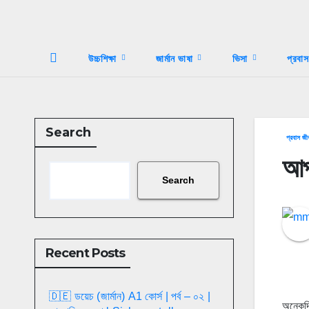
উচ্চশিক্ষা
জার্মান ভাষা
ভিসা
প্রবা
Search
প্রবাস জীব
আপ 
Search
Recent Posts
🇩🇪 ডয়েচ (জার্মান) A1 কোর্স | পর্ব – ০২ |
অনেকদি