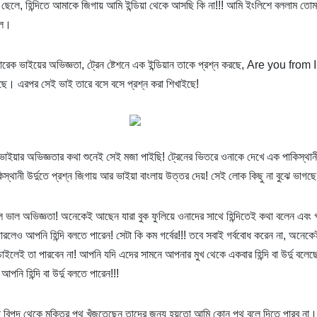
ান ছেলে, হিন্দিতে আমাকে জিগায় আমি ইন্ডিয়া থেকে আসছি কি না!!! আমি ইংলিশে বললাম ত
রল।
রেক ভাইয়ের অভিজ্ঞতা, ট্রেন ষ্টেশনে এক ইন্ডিয়ান তাকে প্রশ্ন করছে, Are you from
ছে। এরপর সেই ভাই তারে বসে বসে প্রশ্ন করা শিখাইছে!
াইয়ার অভিজ্ঞতার কথা শুনেই সেই মজা পাইছি! ট্রেনের ভিতরে ওনাকে দেখে এক পাকিস্থা
স্থানী উর্দুতে প্রশ্ন জিগায় আর ভাইয়া বাংলায় উত্তর দেয়! সেই লোক কিছু না বুঝে ভাগছ
ভাল অভিজ্ঞতা! অনেকেই আছেন যারা বুক ফুলিয়ে ওনাদের সাথে হিন্দিতেই কথা বলেন এবং গর
রলেও আপনি হিন্দি বলতে পারেন! সেটা কি কম গর্বের!!! তবে সবাই গর্ববোধ করেন না, অনেক
ইলেই তা পারবেন না! আপনি যদি এদের সামনে আপনার মুখ থেকে একবার হিন্দি বা উর্দু বলে
আপনি হিন্দি বা উর্দু বলতে পারেন!!!
ই বিপদ থেকে মুক্তির পথ খুঁজতেছেন তাদের জন্য হয়তো আমি কোন পথ বলে দিতে পারব না।