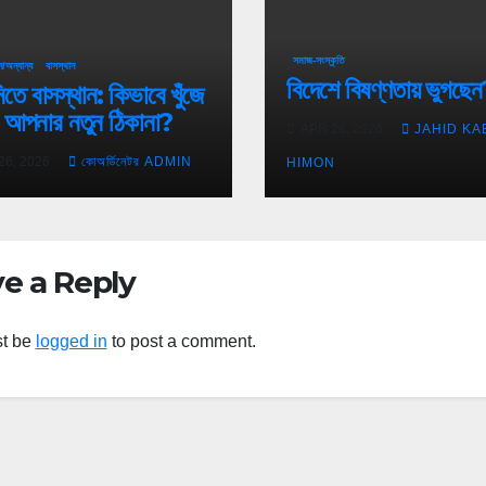
সমাজ-সংস্কৃতি
/অন্যান্য
বাসস্থান
বিদেশে বিষণ্ণতায় ভুগছে
নিতে বাসস্থান: কিভাবে খুঁজে
 আপনার নতুন ঠিকানা?
APR 26, 2026
JAHID KA
26, 2026
কোঅর্ডিনেটর ADMIN
HIMON
e a Reply
t be
logged in
to post a comment.