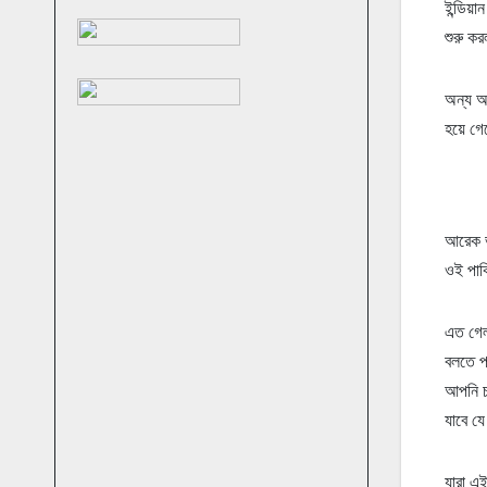
ইন্ডিয়
শুরু ক
অন্য আ
হয়ে গে
আরেক ভ
ওই পাকি
এত গেল 
বলতে পা
আপনি চা
যাবে যে 
যারা এ