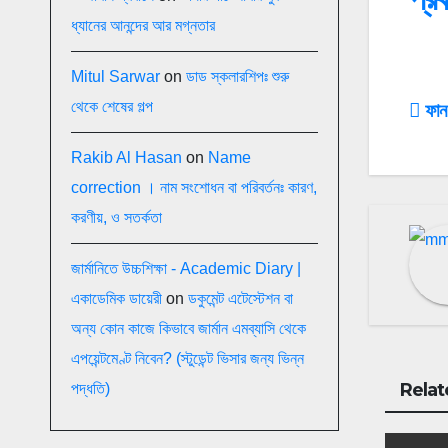
ধ্যানের আনন্দের আর মগ্নতার
Mitul Sarwar
on
ডাড স্কলারশিপঃ শুরু
থেকে শেষের গল্প
Po
ফান 
na
Rakib Al Hasan
on
Name
correction । নাম সংশোধন বা পরিবর্তনঃ কারণ,
করণীয়, ও সতর্কতা
জার্মানিতে উচ্চশিক্ষা - Academic Diary |
একাডেমিক ডায়েরী
on
ডকুমেন্ট এটেস্টেশন বা
অন্য কোন কাজে কিভাবে জার্মান এমব্যাসি থেকে
এপয়েন্টমেণ্ট নিবেন? (স্টুডেন্ট ভিসার জন্য ভিন্ন
Relat
পদ্ধতি)