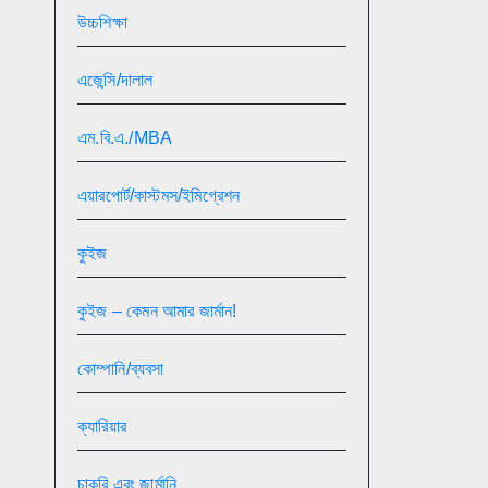
উচ্চশিক্ষা
এজেন্সি/দালাল
এম.বি.এ./MBA
এয়ারপোর্ট/কাস্টমস/ইমিগ্রেশন
কুইজ
কুইজ – কেমন আমার জার্মান!
কোম্পানি/ব্যবসা
ক্যারিয়ার
চাকরি এবং জার্মানি