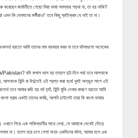
ু করেছেন জার্মানীতে গেছো মিয়া ভাষা সমস্যায় পড়বা না, তা হয় নাকি?
 এমন কি দোকানের কর্মীরাও!’ তবে কিছু ব্যতিক্রম যে নাই তা না।
ংকলন! হয়তো আমি তাদের নাম ব্যবহার করব না তবে ঘটনাগুলো অনেকের
ndia/Pakistan? যদি কপাল ভাল হয় তাহলে দুই-তিন পর! তবে আপনাকে
নাকে হিন্দি বা উর্দুতেই এই প্রশ্ন করা হবে! খুবই অদ্ভুত লাগে এই
 বলেন! তবে আমার রুচি হয় না! হ্যাঁ, হিন্দি মুভি দেখার কারণে হয়তো আমি
র বাংলা প্রায় একই! তাদের বলছি, আপনি চাইলেই তারা কি বাংলা ভাষায়
ে। ওখানে গিয়ে এক পাকিস্থানীর সাথে দেখা, সে আমাকে দেখেই দৌড়ে
ললাম না। হতাশ হয়ে চলে গেল! অন্য একদিনের ঘটনা, আমার হলে এক