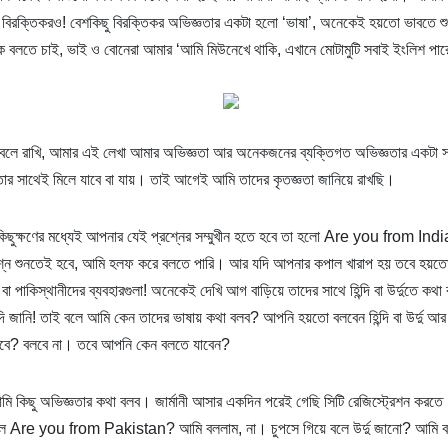
ব বিরক্তিকরও! বেশকিছু বিরক্তিকর অভিজ্ঞতার একটা হলো ‘ভাষা’, অনেকেই হয়তো ভাবতে শুর
 বলতে চাই, ভাই ও বোনেরা আমার ‘আমি মিউনেখে থাকি, এখানে মোটামুটি সবাই ইংলিশ পারে!
লে রাখি, আমার এই লেখা আমার অভিজ্ঞতা আর অনেকজনের ব্যক্তিগত অভিজ্ঞতার একটা স
তার সাথেই মিলে যাবে বা যায়। তাই আগেই আমি তাদের কৃতজ্ঞতা জানিয়ে রাখছি।
িছুক্ষণের মধ্যেই আপনার যেই প্রশ্নের সম্মুখীন হতে হবে তা হলো Are you from I
শ্ন শুনতেই হবে, আমি হলফ করে বলতে পারি। আর যদি আপনার কপাল খারাপ হয় তবে হয়তো, আপ
ন বা পাকিস্থানীদের ব্যবহারগুলা! অনেকেই দেখি আগ বাড়িয়ে তাদের সাথে হিন্দি বা উর্দুতে কথা
ন্দি জানি! তাই বলে আমি কেন তাদের ভাষায় কথা বলব? আপনি হয়তো বলবেন হিন্দি বা উর্দু আ
বে? বলবে না। তবে আপনি কেন বলতে যাবেন?
মি কিছু অভিজ্ঞতার কথা বলব। জার্মানী আসার একদিন পরেই গেছি সিটি রেজিস্ট্রেশন করত
ে Are you from Pakistan? আমি বললাম, না। চুপসে গিয়ে বলে উর্দু জানো? আমি ব