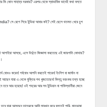
োমার কি কোন সাহায্য দরকার? এরপর থেকে স্বাভাবিক ভাবেই কথা বলতে
 India? সে রেগে গিয়ে ইন্ডিয়া আবার কই? সেই ছেলে থতমত খেয়ে চুপ
নী আগাইয়া আসছে, এসে উর্দুতে জিজ্ঞাসা করতেছে এই জায়গাটা কোথায়?
ে।
্ব বোধও করেন! গর্ববোধ আপনি করতেই পারেন! ইংলিশ বা জার্মান না
েই আছেন যারা এ থেকে মুক্তির পথ খুজতেছেন! কিন্তু ভয়ংকর তথ্য হচ্ছে
ছেন তবে আর হয়েছে! ওই শহরের আর সব ইন্ডিয়ান বা পাকিস্থানীরা জেনে
 তবে যারা আসছেন তাদেরকে আমি সাবধান করে বলতেই পারি, মাতৃভাষা