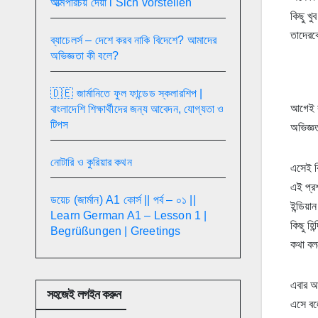
আত্মপরিচয় দেয়া l Sich vorstellen
কিছু খু
তাদেরকে
ব্যাচেলর্স – দেশে করব নাকি বিদেশে? আমাদের
অভিজ্ঞতা কী বলে?
🇩🇪 জার্মানিতে ফুল ফান্ডেড স্কলারশিপ |
আগেই ব
বাংলাদেশি শিক্ষার্থীদের জন্য আবেদন, যোগ্যতা ও
টিপস
অভিজ্ঞ
নোটারি ও কুরিয়ার কথন
এসেই ক
এই প্র
ডয়েচ (জার্মান) A1 কোর্স || পর্ব – ০১ ||
ইন্ডিয়া
Learn German A1 – Lesson 1 |
কিছু হি
Begrüßungen | Greetings
কথা বল
এবার আ
সহজেই লগইন করুন
এসে বল