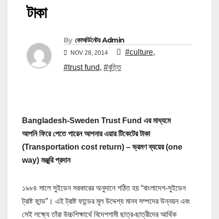
টাকা
By
কোঅর্ডিনেটর Admin
#culture
,
NOV 28, 2014
#trust fund
,
#বৃত্তি
Bangladesh-Sweden Trust Fund এর মাধ্যমে
আপনি ফিরে পেতে পারেন আপনার এয়ার টিকেটের টাকা
(Transportation cost return) – ভ্রমণ ব্যয়ের (one
way) মঞ্জুরি প্রদান
১৯৮৪ সালে সুইডেন সরকারের অনুদানে গঠিত হয় “বাংলাদেশ-সুইডেন
ট্রাষ্ট ফান্ড”। এই ট্রাষ্ট ফান্ডের মূল উদ্দেশ্য মানব সম্পদের উন্নয়ন এবং
সেই লক্ষ্যে তাঁরা উচ্চশিক্ষার্থে বিদেশগামী ছাত্র-ছাত্রীদের আর্থিক