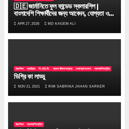
🇩🇪 জার্মানিতে ফুল ফান্ডেড স্কলারশিপ |
বাংলাদেশি শিক্ষার্থীদের জন্য আবেদন, যোগ্যতা ও
টিপস
APR 27, 2026
MD KAGEM ALI
উচ্চশিক্ষা
ক্যারিয়ার
পি.এইচ.ডি.
প্রবাস জীবন/অন্যান্য
লেখাপড়া/গবেষণা
স্কলারশিপ/বৃত্তি
ডিগ্রি কা লাড্ডু
NOV 21, 2021
RIM SABRINA JAHAN SARKER
উচ্চশিক্ষা
স্কলারশিপ/বৃত্তি