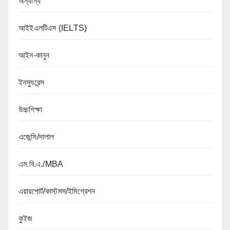
অন্যান্য
আইইএলটিএস (IELTS)
আইন-কানুন
ইনস্যুরেন্স
উচ্চশিক্ষা
এজেন্সি/দালাল
এম.বি.এ./MBA
এয়ারপোর্ট/কাস্টমস/ইমিগ্রেশন
কুইজ