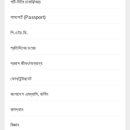
পার্ট-টাইম চাকরি/খরচ
পাসপোর্ট (Passport)
পি.এইচ.ডি.
প্রতিদিনের ডয়েচ
প্রবাস জীবন/অন্যান্য
ফোন/ইন্টারনেট
বাংলাদেশ এমব্যাসি, বার্লিন
বাসস্থান
বিজ্ঞান