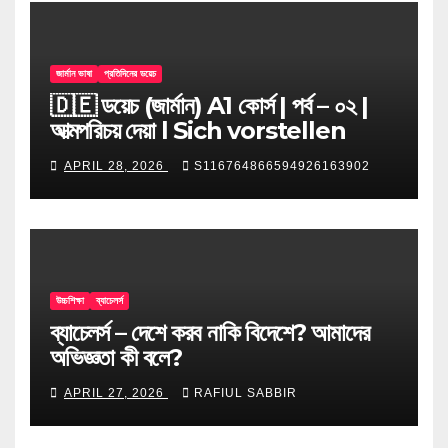
জার্মান ভাষা
প্রতিদিনের ডয়েচ
🇩🇪 ডয়েচ (জার্মান) A1 কোর্স | পর্ব – ০২ |
আত্মপরিচয় দেয়া l Sich vorstellen
APRIL 28, 2026
S116764866594926163902
উচ্চশিক্ষা
ব্যাচেলর্স
ব্যাচেলর্স – দেশে করব নাকি বিদেশে? আমাদের
অভিজ্ঞতা কী বলে?
APRIL 27, 2026
RAFIUL SABBIR