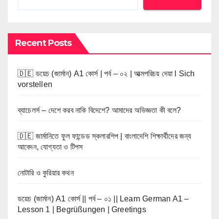
Recent Posts
🇩🇪 ডয়েচ (জার্মান) A1 কোর্স | পর্ব – ০২ | আত্মপরিচয় দেয়া l Sich
vorstellen
ব্যাচেলর্স – দেশে করব নাকি বিদেশে? আমাদের অভিজ্ঞতা কী বলে?
🇩🇪 জার্মানিতে ফুল ফান্ডেড স্কলারশিপ | বাংলাদেশি শিক্ষার্থীদের জন্য
আবেদন, যোগ্যতা ও টিপস
নোটারি ও কুরিয়ার কথন
ডয়েচ (জার্মান) A1 কোর্স || পর্ব – ০১ || Learn German A1 –
Lesson 1 | Begrüßungen | Greetings