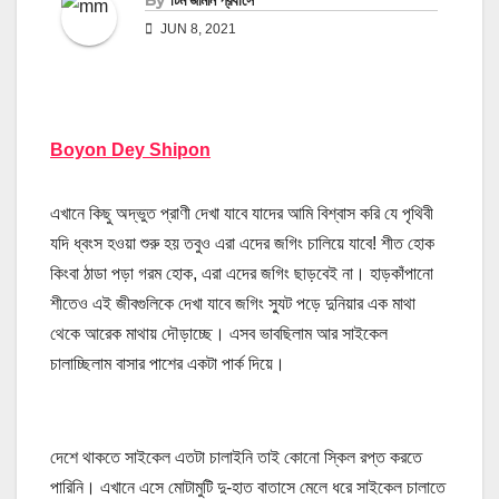
By
টিম জার্মান প্রবাসে
JUN 8, 2021
Boyon Dey Shipon
এখানে কিছু অদ্ভুত প্রাণী দেখা যাবে যাদের আমি বিশ্বাস করি যে পৃথিবী
যদি ধ্বংস হওয়া শুরু হয় তবুও এরা এদের জগিং চালিয়ে যাবে! শীত হোক
কিংবা ঠাডা পড়া গরম হোক, এরা এদের জগিং ছাড়বেই না। হাড়কাঁপানো
শীতেও এই জীবগুলিকে দেখা যাবে জগিং স্যুট পড়ে দুনিয়ার এক মাথা
থেকে আরেক মাথায় দৌড়াচ্ছে। এসব ভাবছিলাম আর সাইকেল
চালাচ্ছিলাম বাসার পাশের একটা পার্ক দিয়ে।
দেশে থাকতে সাইকেল এতটা চালাইনি তাই কোনো স্কিল রপ্ত করতে
পারিনি। এখানে এসে মোটামুটি দু-হাত বাতাসে মেলে ধরে সাইকেল চালাতে