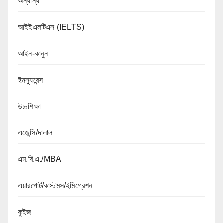
অন্যান্য
আইইএলটিএস (IELTS)
আইন-কানুন
ইনস্যুরেন্স
উচ্চশিক্ষা
এজেন্সি/দালাল
এম.বি.এ./MBA
এয়ারপোর্ট/কাস্টমস/ইমিগ্রেশন
কুইজ