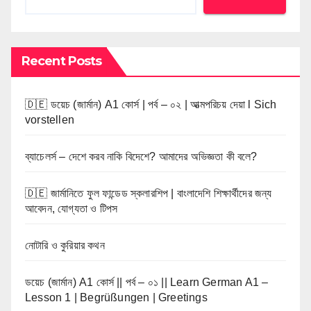
Recent Posts
🇩🇪 ডয়েচ (জার্মান) A1 কোর্স | পর্ব – ০২ | আত্মপরিচয় দেয়া l Sich
vorstellen
ব্যাচেলর্স – দেশে করব নাকি বিদেশে? আমাদের অভিজ্ঞতা কী বলে?
🇩🇪 জার্মানিতে ফুল ফান্ডেড স্কলারশিপ | বাংলাদেশি শিক্ষার্থীদের জন্য
আবেদন, যোগ্যতা ও টিপস
নোটারি ও কুরিয়ার কথন
ডয়েচ (জার্মান) A1 কোর্স || পর্ব – ০১ || Learn German A1 –
Lesson 1 | Begrüßungen | Greetings