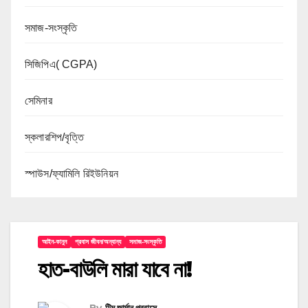
সমাজ-সংস্কৃতি
সিজিপিএ( CGPA)
সেমিনার
স্কলারশিপ/বৃত্তি
স্পাউস/ফ্যামিলি রিইউনিয়ন
আইন-কানুন
প্রবাস জীবন/অন্যান্য
সমাজ-সংস্কৃতি
হাত-বাউলি মারা যাবে না!