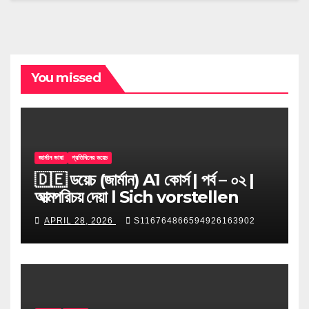
You missed
জার্মান ভাষা
প্রতিদিনের ডয়েচ
🇩🇪 ডয়েচ (জার্মান) A1 কোর্স | পর্ব – ০২ |
আত্মপরিচয় দেয়া l Sich vorstellen
APRIL 28, 2026
S116764866594926163902