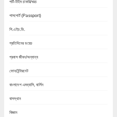
পার্ট-টাইম চাকরি/খরচ
পাসপোর্ট (Passport)
পি.এইচ.ডি.
প্রতিদিনের ডয়েচ
প্রবাস জীবন/অন্যান্য
ফোন/ইন্টারনেট
বাংলাদেশ এমব্যাসি, বার্লিন
বাসস্থান
বিজ্ঞান