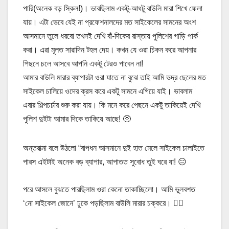
পারি(অনেক বড় স্কিল!)। ভাবছিলাম একটু-আধটু বাউলি মারা শিখে ফেলা
যায়। এটা ভেবে যেই না প্রফেশনালদের মত সাইকেলের সামনের অংশ
আসমানে তুলে ধরবো তখনই দেখি বাঁ-দিকের রাস্তায় পুলিশের গাড়ি পার্ক
করা। এরা মূলত সারাদিন টহল দেয়। কখন যে ওরা চিকন করে আপনার
পিছনে চলে আসবে আপনি একটু টেরও পাবেন না!
আমার বাউলি মারার ব্যাপারটা ওরা যাতে না বুঝে তাই আমি ভদ্র ছেলের মত
সাইকেল চালিয়ে ওদের ক্রস করে একটু সামনে এগিয়ে যাই। ভাবলাম
এবার শিল্পচর্চার শুরু করা যায়। কি মনে করে পেছনে একটু তাকিয়েই দেখি
পুলিশ দুইটা আমার দিকে তাকিয়ে আছে! 🥺
অন্তরাত্মা বলে উঠলো “বাপধন আসমানে দুই হাত মেলে সাইকেল চালাইতে
পারস এইটাই অনেক বড় ব্যাপার, আপাতত সুবোধ তুই ঘরে যা! 😑
পরে আসলে বুঝতে পারছিলাম ওরা কেনো তাকাচ্ছিলো। আমি ভুলবশত
‘নো সাইকেল জোনে’ ঢুকে পড়ছিলাম বাউলি মারার চক্করে। 🤦‍♂️