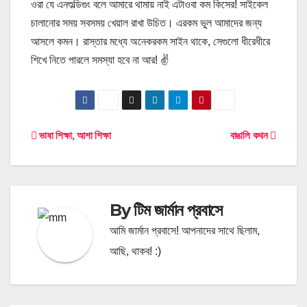
ওরা যে এনশুল্ডিগুং বলে আমারে থামায় নাই এটাওবা কম কিসের! সাইকেল
চালানোর সময় সবসময় খেয়াল রাখা উচিত। এরকম ভুল আমাদের জন্য
আসলে কমন। রাস্তার মধ্যে অনেকরকম সাইন থাকে, সেগুলো ধীরেধীরে
শিখে নিতে পারলে সমস্যা হবে না আর! ✌
Post
ভাষা শিক্ষা, আশা শিক্ষা
বাঙালি কথন
navigation
By
টিম জার্মান প্রবাসে
আমি জার্মান প্রবাসে! আপনাদের সাথে ছিলাম,
আছি, থাকব! :)