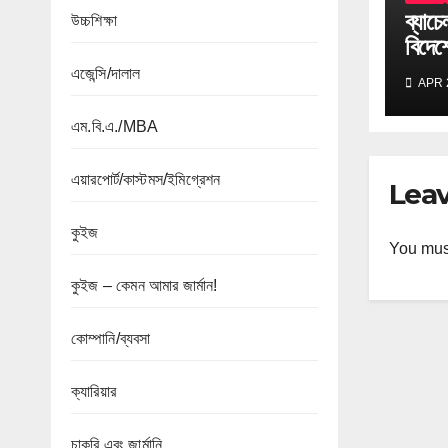
ব্যাচ
উচ্চশিক্ষা
বিদেশ
বলে?
এজেন্সি/দালাল
APR 
এম.বি.এ./MBA
এয়ারপোর্ট/কাস্টমস/ইমিগ্রেশন
Leav
কুইজ
You mus
কুইজ – কেমন আমার জার্মান!
কোম্পানি/ব্যবসা
ক্যারিয়ার
চাকরি এবং জার্মানি