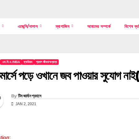
স
এজেন্সি/দালাল
ম্যাগাজিন
আমাদের সম্পর্কে
বিশেষ ব্য
এম.বি.এ./MBA
ক্যারিয়ার
প্রবাস জীবন/অন্যান্য
ার্সে পড়ে ওখানে জব পাওয়ার সুযোগ না
By
টিম জার্মান প্রবাসে
JAN 2, 2021
tion
: