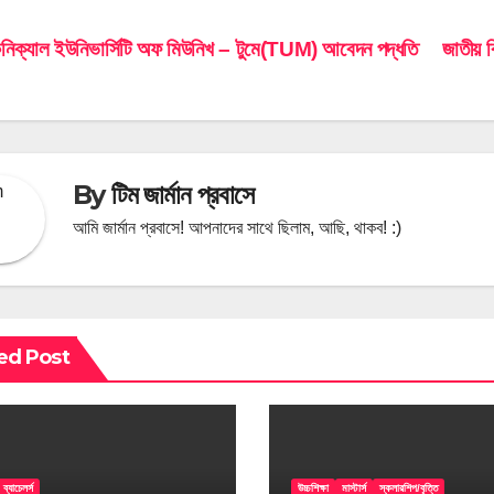
st
নিক্যাল ইউনিভার্সিটি অফ মিউনিখ – টুমে(TUM) আবেদন পদ্ধতি
জাতীয় ব
vigation
By
টিম জার্মান প্রবাসে
আমি জার্মান প্রবাসে! আপনাদের সাথে ছিলাম, আছি, থাকব! :)
ed Post
ব্যাচেলর্স
উচ্চশিক্ষা
মাস্টার্স
স্কলারশিপ/বৃত্তি