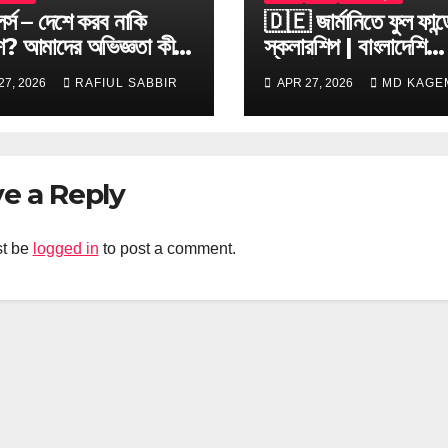
েলর্স – দেশে করব নাকি
🇩🇪 জার্মানিতে ফুল ফান্
ে? আমাদের অভিজ্ঞতা কী
স্কলারশিপ | বাংলাদেশি
শিক্ষার্থীদের জন্য আবেদন,
27, 2026
RAFIUL SABBIR
APR 27, 2026
MD KAGEM
যোগ্যতা ও টিপস
e a Reply
t be
logged in
to post a comment.