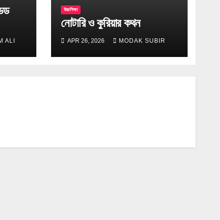
ডেড
উচ্চশিক্ষা
নোটারি ও কুরিয়ার কথন
 ALI
APR 26, 2026
MODAK SUBIR