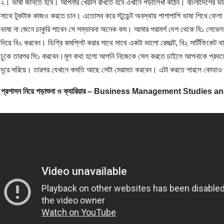
২। ভাষা জানতে হবে। আপনার খেয়াল রাখতে হবে এখানে পড়ালেখা কঠিন। বাংলাদেশের ভ
সাথে টুকটাক কাজও করতে চান। এতোসব করে স্টুডেন্ট অবস্থায় পাশাপাশি ভাষা শিখে ফেলা 
ভাষা না জেনে চাকুরি পাবেন সে সম্ভাবনা অনেক কম। আমার পরামর্শ দেশ থেকে বি১ লেভে
দিয়ে বি২ করবেন। ডিগ্রি কমপ্লিট করার সাথে সাথে একটা ভালো রেজাল্ট, বি২ সার্টিফিকে
ঢুকে তারপর সি১ করবেন।মূল কথা হলো আপনি নিজেকে সেল করতে চাইলে আপনাকে প্রথ
দূরে সরিয়ে। তারপর যেখানে কমতি আছে সেটা মেরামত করবেন। এটা করতে পারলে কোথাও
ায় প্রশাসন নিয়ে পড়াশুনা ও ক্যারিয়ার – Business Management Studi