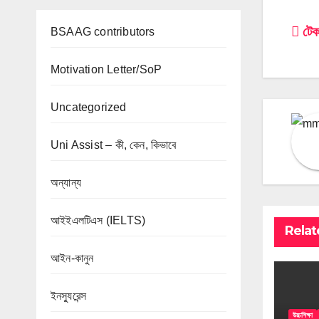
Po
টেক
BSAAG contributors
na
Motivation Letter/SoP
Uncategorized
Uni Assist – কী, কেন, কিভাবে
অন্যান্য
আইইএলটিএস (IELTS)
Relat
আইন-কানুন
ইনস্যুরেন্স
উচ্চশিক্ষা