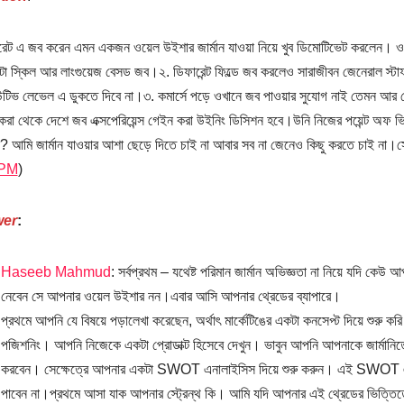
ট এ জব করেন এমন একজন ওয়েল উইশার জার্মান যাওয়া নিয়ে খুব ডিমোটিভেট করলেন। ওনার পয
া স্কিল আর লাংগুয়েজ বেসড জব।২. ডিফারেন্ট ফিল্ডে জব করলেও সারাজীবন জেনেরাল স্টাফ 
িউটিভ লেভেল এ ডুকতে দিবে না।৩. কমার্সে পড়ে ওখানে জব পাওয়ার সুযোগ নাই তেমন আর 
্স করা থেকে দেশে জব এক্সপেরিয়েন্স গেইন করা উইনিং ডিসিশন হবে।উনি নিজের পয়েন্ট অ
? আমি জার্মান যাওয়ার আশা ছেড়ে দিতে চাই না আবার সব না জেনেও কিছু করতে চাই না।সো
 PM
)
er
:
Haseeb Mahmud
: সর্বপ্রথম – যথেষ্ট পরিমান জার্মান অভিজ্ঞতা না নিয়ে যদি কেউ 
নেবেন সে আপনার ওয়েল উইশার নন।এবার আসি আপনার থ্রেডের ব্যাপারে।
প্রথমে আপনি যে বিষয়ে পড়ালেখা করেছেন, অর্থাৎ মার্কেটিঙের একটা কনসেপ্ট দিয়ে শুরু 
পজিশনিং। আপনি নিজেকে একটা প্রোডাক্ট হিসেবে দেখুন। ভাবুন আপনি আপনাকে জার্মান
করবেন। সেক্ষেত্রে আপনার একটা SWOT এনালাইসিস দিয়ে শুরু করুন। এই SWOT এন
পাবেন না।প্রথমে আসা যাক আপনার স্ট্রেন্থ কি। আমি যদি আপনার এই থ্রেডের ভিত্তিত