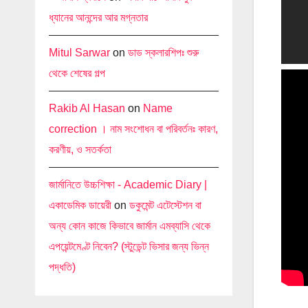
ধ্যানের আনন্দের আর মগ্নতার
Mitul Sarwar
on
ডাড স্কলারশিপঃ শুরু
থেকে শেষের গল্প
Rakib Al Hasan
on
Name
correction । নাম সংশোধন বা পরিবর্তনঃ কারণ,
করণীয়, ও সতর্কতা
জার্মানিতে উচ্চশিক্ষা - Academic Diary |
একাডেমিক ডায়েরী
on
ডকুমেন্ট এটেস্টেশন বা
অন্য কোন কাজে কিভাবে জার্মান এমব্যাসি থেকে
এপয়েন্টমেণ্ট নিবেন? (স্টুডেন্ট ভিসার জন্য ভিন্ন
পদ্ধতি)