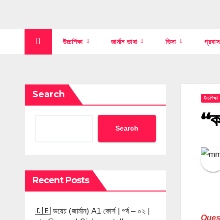
উচ্চশিক্ষা
জার্মান ভাষা
ভিসা
প্রবা
Search
উচ্চশিক্ষা
“কম
Search
Recent Posts
🇩🇪 ডয়েচ (জার্মান) A1 কোর্স | পর্ব – ০২ |
Ques