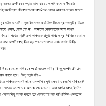
়ে এরকম একটা বোঝাপড়ায় আসা যায় যে আপনি বাংলা বা ইংরেজি
এই আত্মবিশ্বাস কীভাবে পাওয়া যাবে?তো এখানে আপনার স্ট্রেংথ মাপতে
 খুব সঠিক বলেননি। ক্লারিকাল জব জার্মানিতে মিডল ম্যানেজমেন্ট। মিডল
্ঞতা আছে এরকম, লোক নেয় না। আমাদের প্রোফাইলের জন্য আপার
ট বিষয়ে। প্রথম থ্রেট হলো আপনাকে চাকুরি পাবার জন্য নির্ধারিত ১৮ মাসে
হলে আপনি সাড়ে তিন বছর পর দেশে যাবেন একটা জার্মান ডিগ্রি
স দামি।
 ইতিবাচক থেকে নেতিবাচক পয়েন্ট অনেক বেশি। কিন্তু আপনি যদি চান
াজ করতে হবে। কিছু পয়েন্ট বলি –
িতে আপনাকে একটি ভালো কোম্পানি চাকুরী দেবে। তাদের কি এপ্লিকেন্ট
না। অনেক অংশে তারা আপনার থেকে ভাল। তারা জার্মান জানে, ইংলিশ
 এরকম কিছু অফার করতে হবে যেটাতে আপনার কম্পিটিটিভ এডভান্টেজ