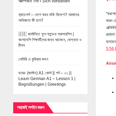
আত্মপরিচয় দেয়া l Sich vorstellen
“করপোরে
ব্যাচেলর্স – দেশে করব নাকি বিদেশে? আমাদের
অভিজ্ঞতা কী বলে?
কারন এট
এক্সিক
🇩🇪 জার্মানিতে ফুল ফান্ডেড স্কলারশিপ |
মাস্টার
বাংলাদেশি শিক্ষার্থীদের জন্য আবেদন, যোগ্যতা ও
বলেছেন
টিপস
5:56
নোটারি ও কুরিয়ার কথন
Answ
ডয়েচ (জার্মান) A1 কোর্স || পর্ব – ০১ ||
Learn German A1 – Lesson 1 |
Begrüßungen | Greetings
সহজেই লগইন করুন