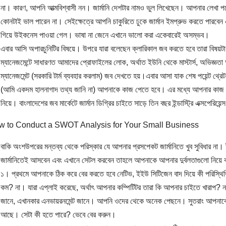
না। কারণ, আপনি আত্মবিশ্বাসী নন। জার্মানি দেশটার নামও ভুল লিখেছেন। আপনার লেখা পড
কোনটাই ভাল পারেন না। সেইক্ষেত্রে আপনি চাকুরিতে ঢুকে জার্মান ইমপ্রুভ করতে পারবেন 
গিয়ে উইকনেস পাওয়া গেল। ভাষা না জেনে এখানে ভালো করা একেবারেই অসম্ভব।
এবার আসি অপারচুনিটির বিষয়ে। উপরে যারা বলেছেন ক্লারিকাল জব করতে হবে তারা বিষয়টা
ম্যানেজমেন্টে সাধারণত আমাদের প্রোফাইলের লোক, অর্থাত ইউনি থেকে মাস্টার্স, অভিজ
ম্যানেজমেন্ট (সরকারি টার্ম ব্যবহার করলাম) জব দেখতে হয়।এবার আসা যাক শেষ পয়েন্ট থ্রে
(আমি একদম হালনাগাদ তথ্য জানি না) আপনাকে কাজ পেতে হবে। এর মধ্যে আপনার কাজ না 
নিয়ে। বাংলাদেশের জব মার্কেটে জার্মান ডিগ্রির চাইতে সাড়ে তিন বছর ইন্ডাস্ট্রি এক্সপেরিয়েন্
বাকি অংশউপরের মন্তব্য থেকে পরিস্কার যে আপনার প্রসপেকট জার্মানিতে খুব সুবিধার না।
জার্মানিতেই আসবেন এবং এখানে সেটল করবেন তাহলে আপনাকে আপনার দুর্বলতাগুলো নিয়ে ক
১। প্রথমে আপনাকে ঠিক করে বের করতে হবে নেটিভ, ইইউ সিটিজেন বাদ দিয়ে কী পরিস্থিত
কম? না। যারা এপ্লাই করেছে, অর্থাৎ আপনার কম্পিটিটর তারা কি আপনার চাইতে খারাপ? 
জানে, এখানকার এনভায়রনমেন্ট জানে। আপনি ওদের থেকে অনেক পেছনে। সুতরাং আপনাকে
আছে। সেটা কী হতে পারে? ভেবে বের করুন।