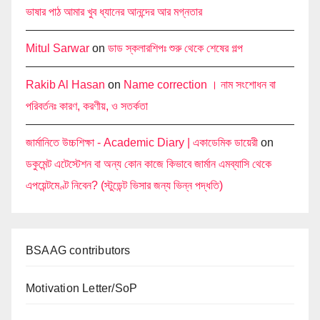
ভাষার পাঠ আমার খুব ধ্যানের আনন্দের আর মগ্নতার
Mitul Sarwar
on
ডাড স্কলারশিপঃ শুরু থেকে শেষের গল্প
Rakib Al Hasan
on
Name correction । নাম সংশোধন বা
পরিবর্তনঃ কারণ, করণীয়, ও সতর্কতা
জার্মানিতে উচ্চশিক্ষা - Academic Diary | একাডেমিক ডায়েরী
on
ডকুমেন্ট এটেস্টেশন বা অন্য কোন কাজে কিভাবে জার্মান এমব্যাসি থেকে
এপয়েন্টমেণ্ট নিবেন? (স্টুডেন্ট ভিসার জন্য ভিন্ন পদ্ধতি)
BSAAG contributors
Motivation Letter/SoP