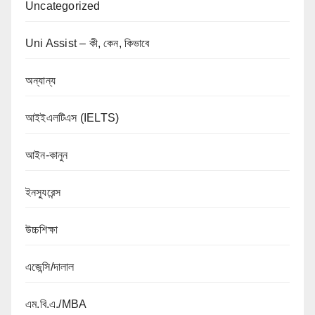
Uncategorized
Uni Assist – কী, কেন, কিভাবে
অন্যান্য
আইইএলটিএস (IELTS)
আইন-কানুন
ইনস্যুরেন্স
উচ্চশিক্ষা
এজেন্সি/দালাল
এম.বি.এ./MBA