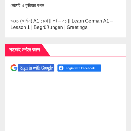
নোটারি ও কুরিয়ার কথন
ডয়েচ (জার্মান) A1 কোর্স || পর্ব – ০১ || Learn German A1 –
Lesson 1 | Begrüßungen | Greetings
সহজেই লগইন করুন