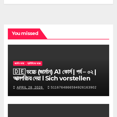
You missed
জার্মান ভাষা
প্রতিদিনের ডয়েচ
🇩🇪 ডয়েচ (জার্মান) A1 কোর্স | পর্ব – ০২ |
আত্মপরিচয় দেয়া l Sich vorstellen
APRIL 28, 2026
S116764866594926163902