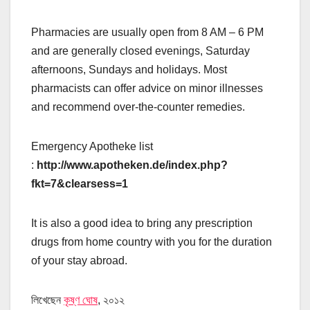
Pharmacies are usually open from 8 AM – 6 PM
and are generally closed evenings, Saturday
afternoons, Sundays and holidays. Most
pharmacists can offer advice on minor illnesses
and recommend over-the-counter remedies.
Emergency Apotheke list
:
http://www.apotheken.de/index.php?
fkt=7&clearsess=1
It is also a good idea to bring any prescription
drugs from home country with you for the duration
of your stay abroad.
লিখেছেন
কৃষ্ণ ঘোষ
, ২০১২