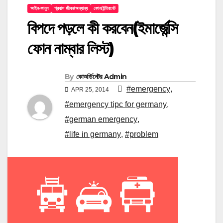
আইন-কানুন
প্রবাস জীবন/অন্যান্য
ফোন/ইন্টারনেট
বিপদে পড়লে কী করবেন(ইমার্জেন্সি
ফোন নাম্বার লিস্ট)
By
কোঅর্ডিনেটর Admin
#emergency
,
APR 25, 2014
#emergency tipc for germany
,
#german emergency
,
#life in germany
,
#problem