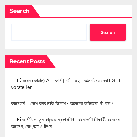
Search
Search
Recent Posts
🇩🇪 ডয়েচ (জার্মান) A1 কোর্স | পর্ব – ০২ | আত্মপরিচয় দেয়া l Sich
vorstellen
ব্যাচেলর্স – দেশে করব নাকি বিদেশে? আমাদের অভিজ্ঞতা কী বলে?
🇩🇪 জার্মানিতে ফুল ফান্ডেড স্কলারশিপ | বাংলাদেশি শিক্ষার্থীদের জন্য
আবেদন, যোগ্যতা ও টিপস