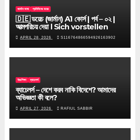
জার্মান ভাষা
প্রতিদিনের ডয়েচ
🇩🇪 ডয়েচ (জার্মান) A1 কোর্স | পর্ব – ০২ |
আত্মপরিচয় দেয়া l Sich vorstellen
APRIL 28, 2026
S116764866594926163902
উচ্চশিক্ষা
ব্যাচেলর্স
ব্যাচেলর্স – দেশে করব নাকি বিদেশে? আমাদের
অভিজ্ঞতা কী বলে?
APRIL 27, 2026
RAFIUL SABBIR