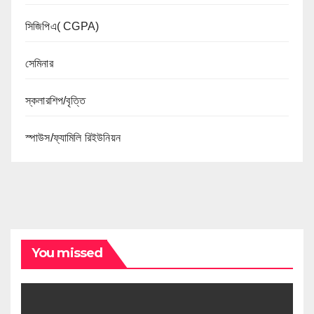
সিজিপিএ( CGPA)
সেমিনার
স্কলারশিপ/বৃত্তি
স্পাউস/ফ্যামিলি রিইউনিয়ন
You missed