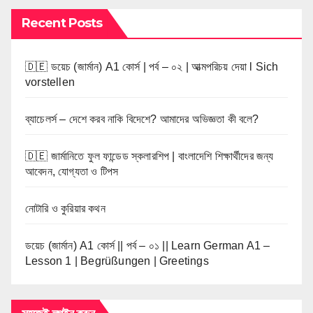
Recent Posts
🇩🇪 ডয়েচ (জার্মান) A1 কোর্স | পর্ব – ০২ | আত্মপরিচয় দেয়া l Sich
vorstellen
ব্যাচেলর্স – দেশে করব নাকি বিদেশে? আমাদের অভিজ্ঞতা কী বলে?
🇩🇪 জার্মানিতে ফুল ফান্ডেড স্কলারশিপ | বাংলাদেশি শিক্ষার্থীদের জন্য
আবেদন, যোগ্যতা ও টিপস
নোটারি ও কুরিয়ার কথন
ডয়েচ (জার্মান) A1 কোর্স || পর্ব – ০১ || Learn German A1 –
Lesson 1 | Begrüßungen | Greetings