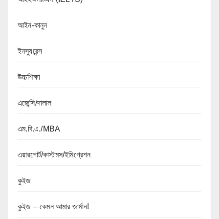
আইন-কানুন
ইনস্যুরেন্স
উচ্চশিক্ষা
এজেন্সি/দালাল
এম.বি.এ./MBA
এয়ারপোর্ট/কাস্টমস/ইমিগ্রেশন
কুইজ
কুইজ – কেমন আমার জার্মান!