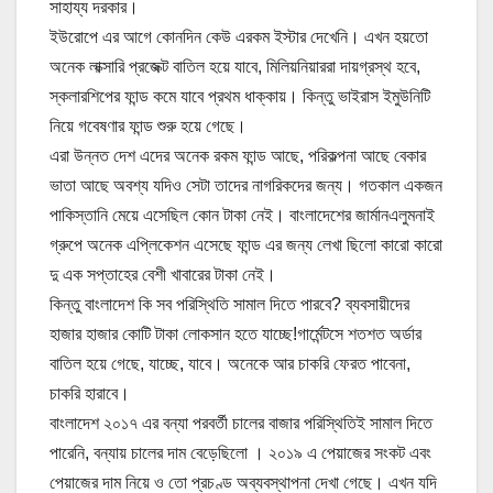
সাহায্য দরকার।
ইউরোপে এর আগে কোনদিন কেউ এরকম ইস্টার দেখেনি। এখন হয়তো
অনেক লাক্সারি প্রজেক্ট বাতিল হয়ে যাবে, মিলিয়নিয়াররা দায়গ্রস্থ হবে,
স্কলারশিপের ফান্ড কমে যাবে প্রথম ধাক্কায়। কিন্তু ভাইরাস ইমুউনিটি
নিয়ে গবেষণার ফান্ড শুরু হয়ে গেছে।
এরা উন্নত দেশ এদের অনেক রকম ফান্ড আছে, পরিকল্পনা আছে বেকার
ভাতা আছে অবশ্য যদিও সেটা তাদের নাগরিকদের জন্য। গতকাল একজন
পাকিস্তানি মেয়ে এসেছিল কোন টাকা নেই। বাংলাদেশের জার্মানএলুমনাই
গ্রুপে অনেক এপ্লিকেশন এসেছে ফান্ড এর জন্য লেখা ছিলো কারো কারো
দু এক সপ্তাহের বেশী খাবারের টাকা নেই।
কিন্তু বাংলাদেশ কি সব পরিস্থিতি সামাল দিতে পারবে? ব্যবসায়ীদের
হাজার হাজার কোটি টাকা লোকসান হতে যাচ্ছে!গার্মেন্টসে শতশত অর্ডার
বাতিল হয়ে গেছে, যাচ্ছে, যাবে। অনেকে আর চাকরি ফেরত পাবেনা,
চাকরি হারাবে।
বাংলাদেশ ২০১৭ এর বন্যা পরবর্তী চালের বাজার পরিস্থিতিই সামাল দিতে
পারেনি, বন্যায় চালের দাম বেড়েছিলো । ২০১৯ এ পেয়াজের সংকট এবং
পেয়াজের দাম নিয়ে ও তো প্রচণ্ড অব্যবস্থাপনা দেখা গেছে। এখন যদি