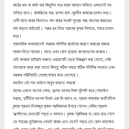
মাঠের ধান না কাটা যায় কিছুদিন পরে বন্যা আসবে পানিতে এমনতেই সব
তলিয়ে যাবে। খামারিদের গরু, ছাগল হাস -মুরগীর খাবারের চালান বন্ধ।
বেশী দামে খাবার কিনলেও পশু খাবার সংকট সুতরাং মাছ মাংসের বাজারেও
দাম বাড়বে অচিরেই। গরুর দুধ নিয়ে গ্রামের কৃষক বিপাকে, শহরে চালান
বন্ধ।
স্বাভাবিক অবস্থাতেই সরকার পলিসির ব্যর্থতার কারণে খাবারের বাজার
সামাল দিতে পারেনা। সাথে এখন যোগ হয়েছে বাংলাদেশের করোনা।
যেই করোনা ভাইরাস শুরুতে এয়ারপোর্ট থেকে নিয়ন্ত্রণ করা যেতো, সেটা
তাদেরকে বাধ্য করা যেতো কিন্তু সঠিক সময়ে সঠিক পলিসির অভাবে এখন
সরকার পরিস্থিতি লেজেগোবরে করে ফেলেছে।
কতদিন এই লক ডাউনে মানুষ থাকতে পারবে!
যাদের এখনো অনেক লোভ, দুঃস্থ ভাতার টাকা লুটপাট করে গোডাউন
ভরছে, দুর্নীতির অনেক টাকা! এরা কি জানে যে, প্রথম ধাক্কায় অর্থনৈতিক
মন্দার প্রভাব দিনমজুর কৃষক শ্রমিকদের উপরে গেলেও সেটার প্রভাব
অল্পদিনের ভেতরেই শহরে ও আসবে। কৃষক শ্রমিকরা না খেয়ে মরে গেলে
কে শহরের লুটেরাদের প্লেটে খাবার এনে দেবে? শহরে তো কোন ধানক্ষেত