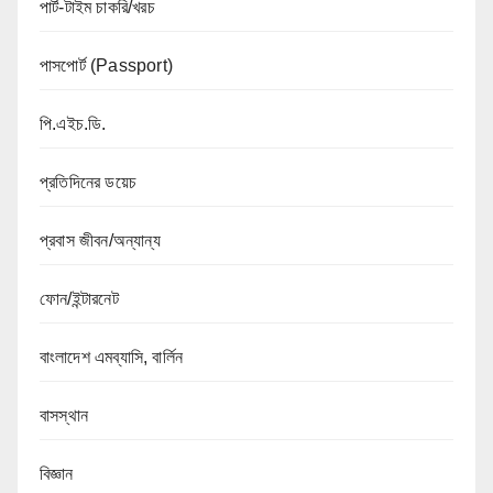
পার্ট-টাইম চাকরি/খরচ
পাসপোর্ট (Passport)
পি.এইচ.ডি.
প্রতিদিনের ডয়েচ
প্রবাস জীবন/অন্যান্য
ফোন/ইন্টারনেট
বাংলাদেশ এমব্যাসি, বার্লিন
বাসস্থান
বিজ্ঞান