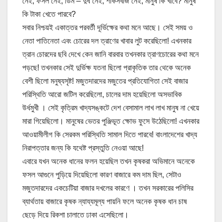
নেই, ফসল নেই, ডিম – দুধ নেই, শাকসবজি নেই, মানুষ কি খাবে? মানুষ
কি টাকা খেতে পারবে?
সবার নিশ্চয়ই একাত্তর পরবর্তী দূর্ভিক্ষের কথা মনে আছে। সেই সময় ও
নেতা পাতিনেতা এবং চোরের দল ত্রাণের খাবার লুট করেছিলো! এখনকার
ত্রান চোরদের ছবি দেখে কেন জানি বারবার তখনকার ত্রাণচোরের কথা মনে
পড়ছে! তখনকার সেই দুর্ভিক্ষ যতনা ছিলো প্রাকৃতিক তার থেকে অনেক
বেশী ছিলো মনুষ্যসৃষ্ট! মজুতদারদের মজুতের প্রতিযোগিতা সেই বাজার
পরিস্থিতি আরো জটিল করেছিলো, চালের দাম হয়েছিলো অসভাবিক
উর্ধমুখী । সেই কৃত্রিম খাদ্যসঙ্কটে দেশ বেসামাল লাখ লাখ মানুষ না খেয়ে
মারা গিয়েছিলো। মানুষের ভেতর পুঞ্জিভূত ক্ষোভ ফুসে উঠেছিলো! এখনকার
আওয়ামীলীগ কি সেরকম পরিস্থিতি সামাল দিতে পারবে! বাংলাদেশের খাদ্য
নিরাপত্তার জন্য কি যথেষ্ট প্রস্তুতি নেওয়া আছে!
এবারে যখন অনেক ধানের ফলন হয়েছিল তখন কৃষকরা অভিমানে অনেকে
ফসল আগুনে পুড়িয়ে দিয়েছিলো কারণ বাজারে কম দাম ছিল, সেটাও
মজুতদারদের একচেটিয়া বাজার দখলের কারণে । তখন সরকারের পলিসির
ব্যার্থতায় বাজারে কৃষক ন্যায্যমূল্য পায়নি ফলে অনেক কৃষক ধান চাষ
ছেড়ে দিয়ে রিকশা চালাতে ঢাকা এসেছিলো।