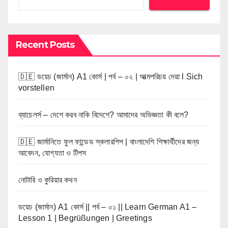
Recent Posts
🇩🇪 ডয়েচ (জার্মান) A1 কোর্স | পর্ব – ০২ | আত্মপরিচয় দেয়া l Sich
vorstellen
ব্যাচেলর্স – দেশে করব নাকি বিদেশে? আমাদের অভিজ্ঞতা কী বলে?
🇩🇪 জার্মানিতে ফুল ফান্ডেড স্কলারশিপ | বাংলাদেশি শিক্ষার্থীদের জন্য
আবেদন, যোগ্যতা ও টিপস
নোটারি ও কুরিয়ার কথন
ডয়েচ (জার্মান) A1 কোর্স || পর্ব – ০১ || Learn German A1 –
Lesson 1 | Begrüßungen | Greetings