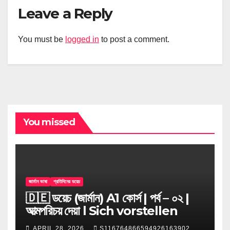
Leave a Reply
You must be
logged in
to post a comment.
You missed
জার্মান ভাষা
প্রতিদিনের ডয়েচ
🇩🇪 ডয়েচ (জার্মান) A1 কোর্স | পর্ব – ০২ |
আত্মপরিচয় দেয়া l Sich vorstellen
APRIL 28, 2026
S116764866594926163902