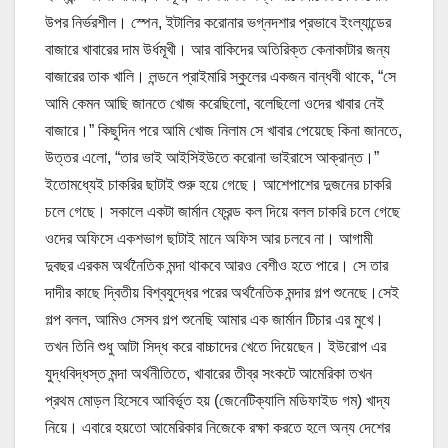
উপর নির্ভরশীল। স্পেন, ইটালির করোনার ভগ্নদশার প্রভাবে ইংল্যান্ডের
বাজারে খাবারের দাম উর্ধমূখী। আর বাকিদের অতিরিক্ত কেনাকাটার জন্য
বাজারের তাক খালি। লন্ডনে প্রাইমারি স্কুলের একজন বান্ধবী থাকে, “সে
আমি কেমন আছি জানতে খোজ করেছিলো, বলেছিলো ওদের খাবার নেই
বাজারে।” কিছুদিন পরে আমি খোজ নিলাম সে খাবার পেয়েছে কিনা জানতে,
উত্তর এলো, “তার ভাই আইসিইউতে করোনা ভাইরাসে আক্রান্ত।”
ইতোমধ্যেই চাকরির ছাটাই শুরু হয়ে গেছে। আশেপাশের দুজনের চাকরি
চলে গেছে। সকালে একটা জার্মান ফ্রেন্ড কল দিয়ে বলল চাকরি চলে গেছে
ওদের অফিসে একশভাগ ছাটাই মানে অফিস আর চলবে না। আগামী
দুবছর এরকম অর্থনৈতিক মন্দা থাকবে আরও বেশীও হতে পারে। সে তার
দাদীর কাছে দ্বিতীয় বিশ্বযুদ্ধের পরের অর্থনৈতিক মন্দার গল্প শুনেছে।সেই
গল্প বলল, আমিও সেসব গল্প শুনেছি আমার এক জার্মান টিচার এর মুখে।
তখন তিনি শুধু আটা সিদ্ধ করে বাচ্চাদের খেতে দিয়েছেন। ইউরোপ এর
যুদ্ধবিদ্ধস্ত মন্দা অর্থনীতিতে, খাবারের তীব্র সংকটে আমেরিকা তখন
প্রথম মোড়ল হিসেবে আবির্ভূত হয় (জেনেটিক্যালি মডিফাইড গম) খাদ্য
নিয়ে। এবারে হয়তো আমেরিকার নিজেকে রক্ষা করতে হলে অন্য দেশের