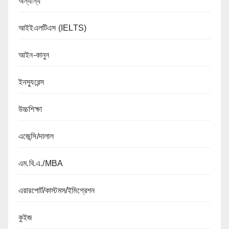
অন্যান্য
আইইএলটিএস (IELTS)
আইন-কানুন
ইনস্যুরেন্স
উচ্চশিক্ষা
এজেন্সি/দালাল
এম.বি.এ./MBA
এয়ারপোর্ট/কাস্টমস/ইমিগ্রেশন
কুইজ