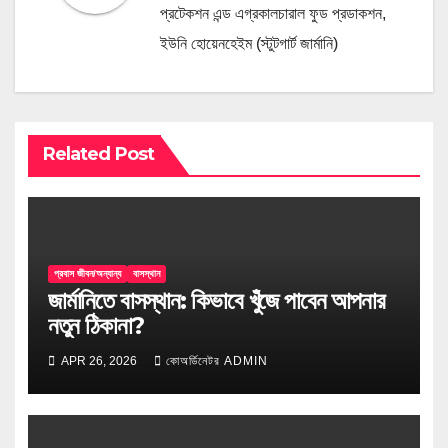
প্রটেকশন এন্ড এগ্রকালচারাল ফুড প্রডাকশন,
ইউনি হোয়েনহেইম (স্টুটগার্ট জার্মানি)
Related Post
প্রবাস জীবন/অন্যান্য
বাসস্থান
জার্মানিতে বাসস্থান: কিভাবে খুঁজে পাবেন আপনার
নতুন ঠিকানা?
APR 26, 2026
কোঅর্ডিনেটর ADMIN