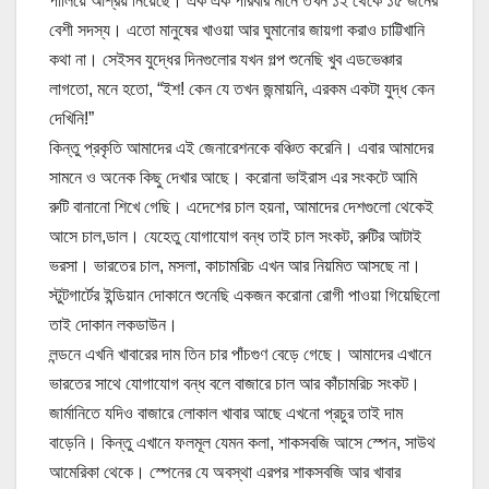
পালিয়ে আশ্রয় নিয়েছে। এক এক পরিবার মানে তখন ১২ থেকে ১৫ জনের
বেশী সদস্য। এতো মানুষের খাওয়া আর ঘুমানোর জায়গা করাও চাট্টিখানি
কথা না। সেইসব যুদ্ধের দিনগুলোর যখন গল্প শুনেছি খুব এডভেঞ্চার
লাগতো, মনে হতো, “ইশ! কেন যে তখন জন্মায়নি, এরকম একটা যুদ্ধ কেন
দেখিনি!”
কিন্তু প্রকৃতি আমাদের এই জেনারেশনকে বঞ্চিত করেনি। এবার আমাদের
সামনে ও অনেক কিছু দেখার আছে। করোনা ভাইরাস এর সংকটে আমি
রুটি বানানো শিখে গেছি। এদেশের চাল হয়না, আমাদের দেশগুলো থেকেই
আসে চাল,ডাল। যেহেতু যোগাযোগ বন্ধ তাই চাল সংকট, রুটির আটাই
ভরসা। ভারতের চাল, মসলা, কাচামরিচ এখন আর নিয়মিত আসছে না।
স্টুটগার্টের ইন্ডিয়ান দোকানে শুনেছি একজন করোনা রোগী পাওয়া গিয়েছিলো
তাই দোকান লকডাউন।
লন্ডনে এখনি খাবারের দাম তিন চার পাঁচগুণ বেড়ে গেছে। আমাদের এখানে
ভারতের সাথে যোগাযোগ বন্ধ বলে বাজারে চাল আর কাঁচামরিচ সংকট।
জার্মানিতে যদিও বাজারে লোকাল খাবার আছে এখনো প্রচুর তাই দাম
বাড়েনি। কিন্তু এখানে ফলমূল যেমন কলা, শাকসবজি আসে স্পেন, সাউথ
আমেরিকা থেকে। স্পেনের যে অবস্থা এরপর শাকসবজি আর খাবার