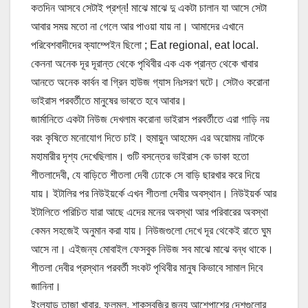
কতদিন আসবে সেটাই প্রশ্ন! মাঝে মাঝে দু একটা চালান যা আসে সেটা
আবার সময় মতো না গেলে আর পাওয়া যায় না। আমাদের এখানে
পরিবেশবাদীদের ক্যাম্পেইন ছিলো ; Eat regional, eat local.
কেননা অনেক দূর দূরান্ত থেকে পৃথিবীর এক এক প্রান্ত থেকে খাবার
আনতে অনেক কার্বন বা গ্রিন হাউজ গ্যাস নিঃসরণ ঘটে। সেটাও করোনা
ভাইরাস পরবর্তীতে মানুষের ভাবতে হবে আবার।
জার্মানিতে একটা নিউজ দেখলাম করোনা ভাইরাস পরবর্তীতে এরা গাড়ি নয়
বরং কৃষিতে মনোযোগ দিতে চাই। হুমায়ুন আহমেদ এর অয়োময় নাটকে
মহামারীর দৃশ্য দেখেছিলাম। গুটি বসন্তের ভাইরাস কে ডাকা হতো
শীতলাদেবী, যে বাড়িতে শীতলা দেবী ঢোকে সে বাড়ি ছারখার করে দিয়ে
যায়। ইটালির পর নিউইয়র্কে এখন শীতলা দেবীর অবস্থান। নিউইয়র্ক আর
ইটালিতে পরিচিত যারা আছে এদের মনের অবস্থা আর পরিবারের অবস্থা
কেমন সহজেই অনুমান করা যায়। নিউজগুলো দেখে দূর থেকেই রাতে ঘুম
আসে না। এইজন্য মোবাইল ফেসবুক নিউজ সব মাঝে মাঝে বন্ধ থাকে।
শীতলা দেবীর প্রস্থান পরবর্তী সংকট পৃথিবীর মানুষ কিভাবে সামাল দিবে
জানিনা।
ইংল্যান্ড তাজা খাবার, ফলমূল, শাকসবজির জন্য আশেপাশের দেশগুলোর