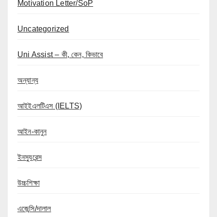
Motivation Letter/SoP
Uncategorized
Uni Assist – কী, কেন, কিভাবে
অন্যান্য
আইইএলটিএস (IELTS)
আইন-কানুন
ইনস্যুরেন্স
উচ্চশিক্ষা
এজেন্সি/দালাল