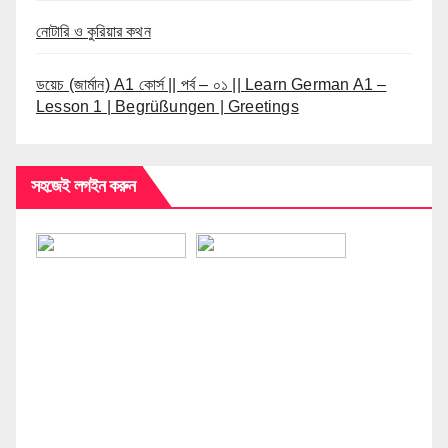
নোটারি ও কুরিয়ার কথন
ডয়েচ (জার্মান) A1 কোর্স || পর্ব – ০১ || Learn German A1 –
Lesson 1 | Begrüßungen | Greetings
সহজেই লগইন করুন