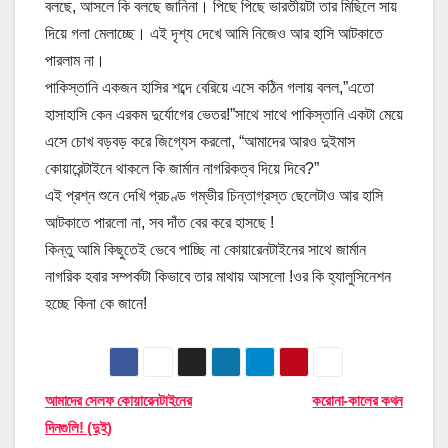
বলছে, আসলে কি বলছে জানিনা। পিছে পিছে ভারতীয়টা তার মিছিলে সায়
দিয়ে গলা মেলাচ্ছে। এই দৃশ্য দেখে আমি নিজেও আর হাসি আটকাতে
পারলাম না।
পাকিস্তানি একজন হাসির শব্দে বেরিয়ে এসে কঠিন গলায় বলল,”এতো
হাসাহাসি কেন এরকম দুর্যোগের ভেতর!”সাথে সাথে পাকিস্তানি একটা মেয়ে
এসে চোখ বড়বড় করে জিগ্যেস করলো, “আমাদের আরও দুইমাস
কোয়ারেন্টাইনে থাকলে কি জার্মান নাগরিকত্ব দিয়ে দিবে?”
এই প্রশ্ন শুনে দেখি প্রচণ্ড গম্ভীর চিন্তাগ্রস্ত ছেলেটাও আর হাসি
আটকাতে পারলো না, সব দাঁত বের করে হাসছে !
কিন্তু আমি কিছুতেই ভেবে পাচ্ছি না কোয়ারেনটাইনের সাথে জার্মান
নাগরিক হবার সম্পর্কটা কিভাবে তার মাথায় আসলো !ওর কি হ্যালুসিনেশন
হচ্ছে কিনা কে জানে!
Post
আমাদের সেলফ কোয়ারেনটাইনের
করোনা-কালের কথন
দিনগুলি! (দুই)
navigation