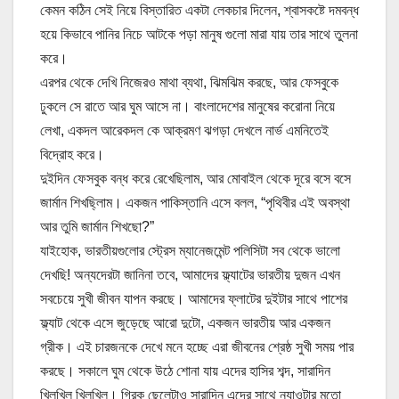
কেমন কঠিন সেই নিয়ে বিস্তারিত একটা লেকচার দিলেন, শ্বাসকষ্টে দমবন্ধ
হয়ে কিভাবে পানির নিচে আটকে পড়া মানুষ গুলো মারা যায় তার সাথে তুলনা
করে।
এরপর থেকে দেখি নিজেরও মাথা ব্যথা, ঝিমঝিম করছে, আর ফেসবুকে
ঢুকলে সে রাতে আর ঘুম আসে না। বাংলাদেশের মানুষের করোনা নিয়ে
লেখা, একদল আরেকদল কে আক্রমণ ঝগড়া দেখলে নার্ভ এমনিতেই
বিদ্রোহ করে।
দুইদিন ফেসবুক বন্ধ করে রেখেছিলাম, আর মোবাইল থেকে দূরে বসে বসে
জার্মান শিখছি্লাম। একজন পাকিস্তানি এসে বলল, “পৃথিবীর এই অবস্থা
আর তুমি জার্মান শিখছো?”
যাইহোক, ভারতীয়গুলোর স্ট্রেস ম্যানেজমেন্ট পলিসিটা সব থেকে ভালো
দেখছি! অন্যদেরটা জানিনা তবে, আমাদের ফ্ল্যাটের ভারতীয় দুজন এখন
সবচেয়ে সুখী জীবন যাপন করছে। আমাদের ফ্লাটের দুইটার সাথে পাশের
ফ্ল্যাট থেকে এসে জুড়েছে আরো দুটো, একজন ভারতীয় আর একজন
গ্রীক। এই চারজনকে দেখে মনে হচ্ছে এরা জীবনের শ্রেষ্ঠ সুখী সময় পার
করছে। সকালে ঘুম থেকে উঠে শোনা যায় এদের হাসির শব্দ, সারাদিন
খিলখিল খিলখিল। গ্রিক ছেলেটাও সারাদিন এদের সাথে ন্যাওটার মতো