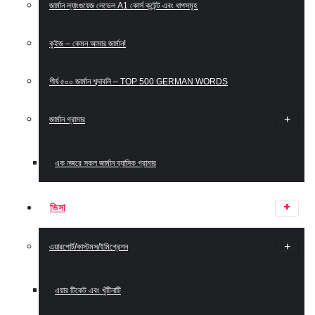
জার্মান ল্যাংগুয়েজ লেভেল A1 কোর্স কন্টেন্ট এবং ধাপসমূহ
কুইজ – কেমন আমার জার্মান!
শীর্ষ ৫০০ জার্মান শব্দাবলি – TOP 500 GERMAN WORDS
জার্মান গ্রামার
এক নজরে সকল জার্মান ব্যাসিক গ্রামার
ভিসা
এয়ারপোর্ট/কাস্টমস/ইমিগ্রেশন
এয়ার টিকেট এবং খুঁটিনাটি