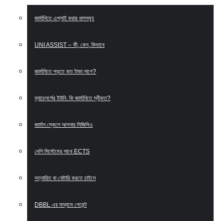
জার্মানিতে এপ্লাই করার ধাপসমূহ
UNI ASSIST – কী, কেন, কিভাবে
জার্মানিতে পড়তে কত টাকা লাগে?
ব্যাচেলর্সের ইউনি. কি জার্মানিতে স্বীকৃত?
জার্মান স্কেলে আপনার সিজিপিএ
দেশি সিস্টেমের সাথে ECTS
সত্যায়িত বা নোটারি করতে চাইলে
DBBL এর মাধ্যমে পেমেন্ট