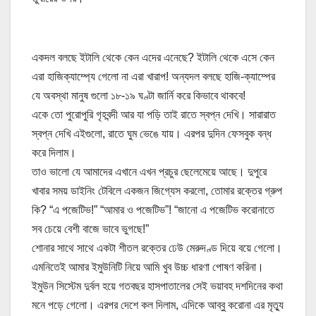
একদল বলছে ইটালি থেকে কেন এদের এনেছে? ইটালি থেকে এসে কেন
এরা হাজিক্যাম্প্যে গেলো না এরা খারাপ! অন্যদল বলছে হাজি-ক্যাম্পের
যে অবস্থা মানুষ গুলো ১৮-১৯ ঘণ্টা জার্নি করে কিভাবে থাকবে!
একে তো পুরোপুরি গৃহবন্দী আর যা পড়ি তাই রাতে স্বপ্ন দেখি। সারারাত
স্বপ্ন দেখি এইগুলো, রাতে ঘুম ভেঙে যায়। এরপর দুদিন ফেসবুক বন্ধ
করে দিলাম।
তাও ভালো যে আমাদের এখানে এখন প্রচুর ছেলেমেয়ে আছে। দুপুরে
খাবার সময় ডাইনিং টেবিলে একজন জিগ্যেস করলো, তোমার রক্তের গ্রুপ
কি? “এ পজেটিভ!” “আমার ও পজেটিভ”! “জানো এ পজেটিভ করোনাতে
সব চেয়ে বেশী বাজে ভাবে ভুগছে!”
শোনার সাথে সাথে একটা শীতল রক্তের ঢেউ মেরুদণ্ড দিয়ে বয়ে গেলো।
এমনিতেই আমার ইমুউনিটি নিয়ে আমি খুব উচ্চ ধারণা পোষণ করিনা।
ইমুউন সিস্টেম দুর্বল হয়ে গতবছর হাসপাতালের সেই ভয়াবহ দশদিনের কথা
মনে পড়ে গেলো। এরপর দেশে কল দিলাম, এদিকে আব্বু করোনা এর মৃত্যু