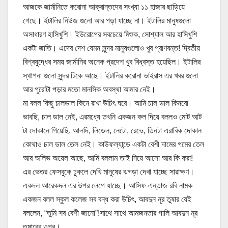
আজকে জার্মানিতে করোনা আক্রান্তদের সংখ্যা ১১ হাজার ছাড়িয়ে
গেছে। ইটালির নিউজ গুলো আর পড়া যাচ্ছে না। ইটালির মানুষগুলো
অসাধারণ হাসিখুশি। ইউরোপের সবচেয়ে মিশুক, সোশ্যাল আর হাসিখুশি
একটা জাতি। এদের দেশ যেমন সুন্দর মানুষগুলোও খুব প্রাণবন্ত! দ্বিতীয়
বিশ্বযুদ্ধের সময় জার্মানির অনেক প্রদেশ খুব বিধ্বস্ত হয়েছিল। ইটালির
স্থাপনা গুলো সুন্দর টিকে আছে। ইটালির করোনা ভাইরাস এর খবর গুলো
আর পুরোটা পড়ার মতো মানসিক অবস্থা আমার নেই।
মা বলল কিছু চালডাল কিনে রাখা উচিৎ ঘরে। আমি চাল ডাল কিনবো
ভাবছি, চাল ডাল নেই, এরমধ্যে তখনি একজন কল দিয়ে বললও মোট আট
টা দোকানে গিয়েছি, আলদি, লিডেল, নেটো, রেভে, তিনটা এরাবিক দোকান
কোথাও চাল ডাল তেল নেই। কাউফল্যান্ডে একটা বেশী দামের গমের তেল
আর অলিভ অয়েল আছে, আমি বললাম তাই নিয়ে আসো আর কি করা!
এর ভেতর ফেসবুকে ঢুকলে দেখি মানুষের ঝগড়া দেখা যাচ্ছে সারাক্ষণ।
একদল আরেকদল এর উপর লেগে যাচ্ছে। আসিফ এন্তাজ রবি নামক
একজন বলল স্কুল কলেজ সব বন্ধ করা উচিৎ, আবদুন নূর তুষার যেই
বললেন, “তুমি সব বেশী জানো”!সাথে সাথে আমজনতার গালি আবদুন নূর
তুষারের ওপর।