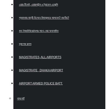
এয়ার টিকেট, এয়ারলাইন্স ও ট্রাভেল এজেন্সি
প্রথমবার যাত্রী হিসেবে বিমানবন্দরে আসবেন? করণীয়?
কত টাকা/ইউরো/ডলার সাথে নেয়া অনুমোদিত
ব্যাগেজ রুলস
MAGISTRATES, ALL AIRPORTS
MAGISTRATE , DHAKA AIRPORT
AIRPORT ARMED POLICE BATT.
পাসপোর্ট