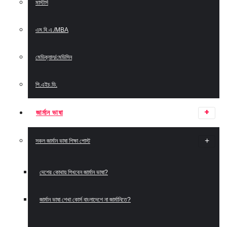
মাস্টার্স
এম.বি.এ./MBA
মেডিক্যাল/মেডিসিন
পি.এইচ.ডি.
জার্মান ভাষা
সকল জার্মান ভাষা শিক্ষা পোস্ট
দেশের কোথায় শিখবেন জার্মান ভাষা?
জার্মান ভাষা শেখা কোর্স বাংলাদেশে না জার্মানিতে?