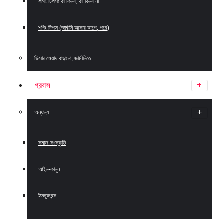
শপিং টিপসঃ কী কিনব, কী কিনব না
শপিং টিপস (জার্মানি আসার আগে, পরে)
ভিসার মেয়াদ বাড়ানো, জার্মানিতে
প্রবাস
অন্যান্য
সমাজ-সংস্কৃতি
আইন-কানুন
ইনস্যুরেন্স