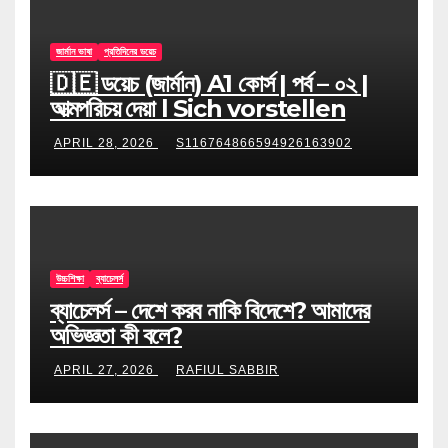
জার্মান ভাষা
প্রতিদিনের ডয়েচ
🇩🇪 ডয়েচ (জার্মান) A1 কোর্স | পর্ব – ০২ |
আত্মপরিচয় দেয়া l Sich vorstellen
APRIL 28, 2026
S116764866594926163902
উচ্চশিক্ষা
ব্যাচেলর্স
ব্যাচেলর্স – দেশে করব নাকি বিদেশে? আমাদের
অভিজ্ঞতা কী বলে?
APRIL 27, 2026
RAFIUL SABBIR