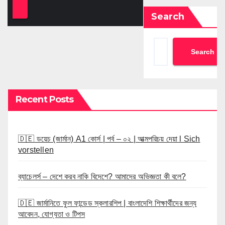
Search
Search
Recent Posts
🇩🇪 ডয়েচ (জার্মান) A1 কোর্স | পর্ব – ০২ | আত্মপরিচয় দেয়া l Sich
vorstellen
ব্যাচেলর্স – দেশে করব নাকি বিদেশে? আমাদের অভিজ্ঞতা কী বলে?
🇩🇪 জার্মানিতে ফুল ফান্ডেড স্কলারশিপ | বাংলাদেশি শিক্ষার্থীদের জন্য
আবেদন, যোগ্যতা ও টিপস