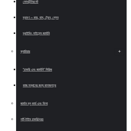
ফোন/ইন্টারনেট
ভ্রমণ – কার, বাস, ট্রেন, প্লেন
ড্রাইভিং লাইসেন্স জার্মানি
ক্যারিয়ার
“চাকরি এবং জার্মানি” সিরিজ
কাজ সন্ধানের জন্য কাগজপত্র
জার্মান ব্লু কার্ড এবং ভিসা
পার্ট-টাইম চাকরি/খরচ