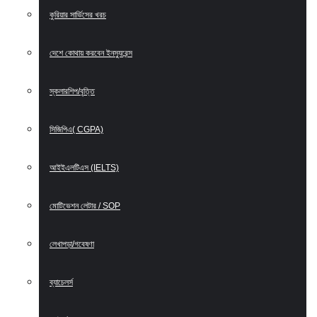
কুরিয়ার সার্ভিসের খরচ
দেশে কোথায় করবেন ইনস্যুরেন্স
স্কলারশিপ/বৃত্তি
সিজিপিএ( CGPA)
আইইএলটিএস (IELTS)
মোটিভেশন লেটার / SOP
লেখাপড়া/গবেষণা
ব্যাচেলর্স