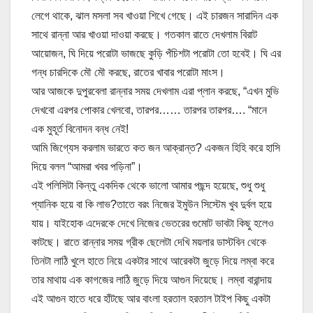
লেগে থাকে, ঝাল মসলা সব খাওয়া শিখে গেছে। এই চারজন সারাদিন এক
সাথে রান্না আর খাওয়া দাওয়া করছে। গতকাল রাতে দেখলাম বিরাট
আয়োজন, ঘি দিয়ে পরোটা ভাজছে কুড়ি পঁচিশটা পরোটা তো হবেই। ঘি এর
গন্ধ চারদিকে মৌ মৌ করছে, রাতের খাবার পরোটা মাংস।
আর আজকে দুপুরবেলা রান্নার সময় দেখলাম এরা প্লান করছে, “এখন মুভি
দেখবো এরপর পোকার খেলবো, তারপর…… তারপর তারপর…. “মানে
এক মুহূর্ত বিনোদন বন্ধ নেই!
আমি জিগ্যেস করলাম ভারতে কত জন আক্রান্ত? একজন হিহি করে হাসি
দিয়ে বলল “আমরা খবর পড়িনা”।
এই পলিসিটা কিন্তু একদিক থেকে ভালো আমার পছন্দ হয়েছে, শুধু শুধু
প্যানিক হয়ে বা কি লাভ?তাতে বরং নিজের ইমুউন সিস্টেম খুব দুর্বল হয়ে
যায়। যাইহোক এদেরকে দেখে নিজের ভেতরের গুমোট ভাবটা কিছু হলেও
কাটছে। রাতে রান্নার সময় গ্রীক ছেলেটা দেখি ময়লার ডাস্টবিন থেকে
তিনটা লাঠি খুলে হাতে নিয়ে একটার সাথে আরেকটা জুড়ে দিয়ে লম্বা করে
তার মাথায় এক কাগজের লাঠি জুড়ে দিয়ে আগুন দিয়েছে। লম্বা বারান্দায়
এই আগুন হাতে ধরে হাঁটছে আর বাংলা হরতাল হরতাল টাইপ কিছু একটা