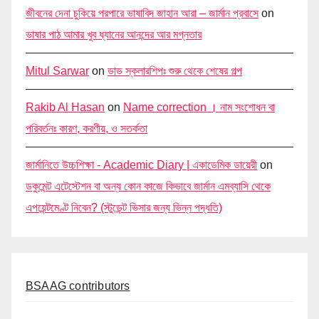
জীবনের দেনা চুকিয়ে পরপারে ভাষাবিদ জাহান আরা – জার্মান প্রবাসে
on
ভাষার পাঠ আমার খুব ধ্যানের আনন্দের আর মগ্নতার
Mitul Sarwar
on
ডাড স্কলারশিপঃ শুরু থেকে শেষের গল্প
Rakib Al Hasan
on
Name correction । নাম সংশোধন বা
পরিবর্তনঃ কারণ, করণীয়, ও সতর্কতা
জার্মানিতে উচ্চশিক্ষা - Academic Diary | একাডেমিক ডায়েরী
on
ডকুমেন্ট এটেস্টেশন বা অন্য কোন কাজে কিভাবে জার্মান এমব্যাসি থেকে
এপয়েন্টমেণ্ট নিবেন? (স্টুডেন্ট ভিসার জন্য ভিন্ন পদ্ধতি)
BSAAG contributors