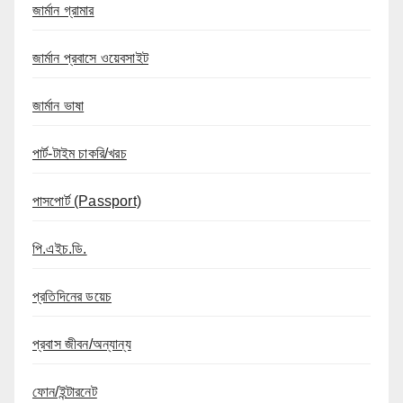
জার্মান গ্রামার
জার্মান প্রবাসে ওয়েবসাইট
জার্মান ভাষা
পার্ট-টাইম চাকরি/খরচ
পাসপোর্ট (Passport)
পি.এইচ.ডি.
প্রতিদিনের ডয়েচ
প্রবাস জীবন/অন্যান্য
ফোন/ইন্টারনেট