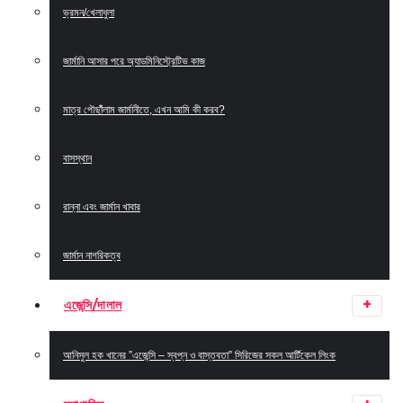
ভ্রমন/খেলাধুলা
জার্মানি আসার পরে অ্যাডমিনিস্ট্রেটিভ কাজ
মাত্র পৌছাঁঁলাম জার্মানীতে, এখন আমি কী করব?
বাসস্থান
রান্না এবং জার্মান খাবার
জার্মান নাগরিকত্ব
এজেন্সি/দালাল
আনিসুল হক খানের ”এজেন্সি – স্বপ্ন ও বাস্তবতা” সিরিজের সকল আর্টিকেল লিংক