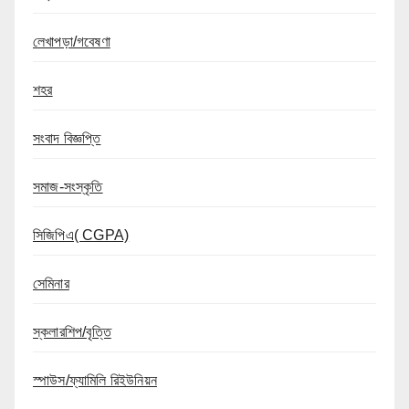
লেখাপড়া/গবেষণা
শহর
সংবাদ বিজ্ঞপ্তি
সমাজ-সংস্কৃতি
সিজিপিএ( CGPA)
সেমিনার
স্কলারশিপ/বৃত্তি
স্পাউস/ফ্যামিলি রিইউনিয়ন