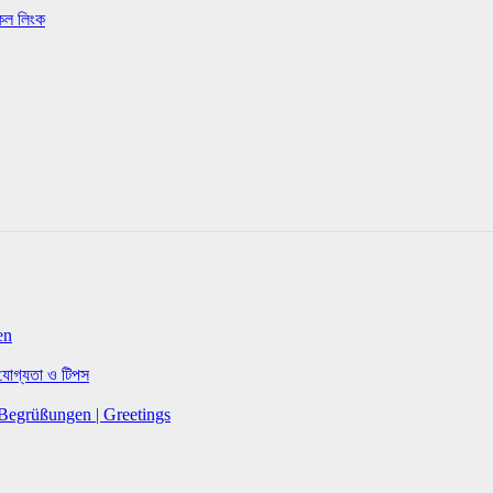
কেল লিংক
len
, যোগ্যতা ও টিপস
 | Begrüßungen | Greetings