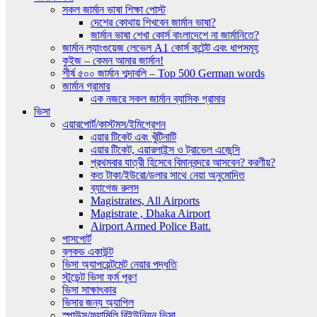
সকল জার্মান ভাষা শিক্ষা পোস্ট
দেশের কোথায় শিখবেন জার্মান ভাষা?
জার্মান ভাষা শেখা কোর্স বাংলাদেশে না জার্মানিতে?
জার্মান ল্যাংগুয়েজ লেভেল A1 কোর্স কন্টেন্ট এবং ধাপসমূহ
কুইজ – কেমন আমার জার্মান!
শীর্ষ ৫০০ জার্মান শব্দাবলি – Top 500 German words
জার্মান গ্রামার
এক নজরে সকল জার্মান ব্যাসিক গ্রামার
ভিসা
এয়ারপোর্ট/কাস্টমস/ইমিগ্রেশন
এয়ার টিকেট এবং খুঁটিনাটি
এয়ার টিকেট, এয়ারলাইন্স ও ট্রাভেল এজেন্সি
প্রথমবার যাত্রী হিসেবে বিমানবন্দরে আসবেন? করণীয়?
কত টাকা/ইউরো/ডলার সাথে নেয়া অনুমোদিত
ব্যাগেজ রুলস
Magistrates, All Airports
Magistrate , Dhaka Airport
Airport Armed Police Batt.
পাসপোর্ট
ব্লকড একাউন্ট
ভিসা অ্যাপয়েন্টমেন্ট নেয়ার পদ্ধতি
স্টুডেন্ট ভিসা ফর্ম পূরণ
ভিসা সাক্ষাৎকার
ভিসার জন্য অ্যাপিল
স্পাউস/ফ্যামিলি রিইউনিয়ন ভিসা