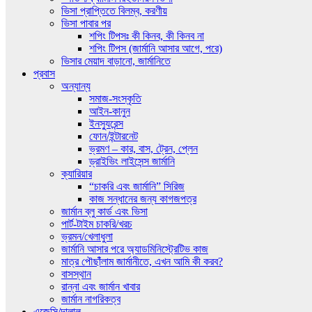
ভিসা প্রাপ্তিতে বিলম্ব, করণীয়
ভিসা পাবার পর
শপিং টিপসঃ কী কিনব, কী কিনব না
শপিং টিপস (জার্মানি আসার আগে, পরে)
ভিসার মেয়াদ বাড়ানো, জার্মানিতে
প্রবাস
অন্যান্য
সমাজ-সংস্কৃতি
আইন-কানুন
ইনস্যুরেন্স
ফোন/ইন্টারনেট
ভ্রমণ – কার, বাস, ট্রেন, প্লেন
ড্রাইভিং লাইসেন্স জার্মানি
ক্যারিয়ার
“চাকরি এবং জার্মানি” সিরিজ
কাজ সন্ধানের জন্য কাগজপত্র
জার্মান ব্লু কার্ড এবং ভিসা
পার্ট-টাইম চাকরি/খরচ
ভ্রমন/খেলাধুলা
জার্মানি আসার পরে অ্যাডমিনিস্ট্রেটিভ কাজ
মাত্র পৌছাঁঁলাম জার্মানীতে, এখন আমি কী করব?
বাসস্থান
রান্না এবং জার্মান খাবার
জার্মান নাগরিকত্ব
এজেন্সি/দালাল