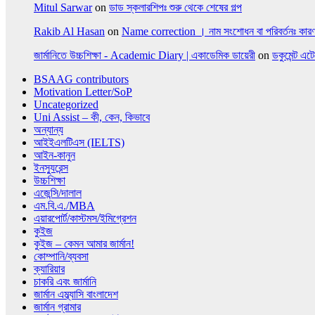
Mitul Sarwar
on
ডাড স্কলারশিপঃ শুরু থেকে শেষের গল্প
Rakib Al Hasan
on
Name correction । নাম সংশোধন বা পরিবর্তনঃ কারণ
জার্মানিতে উচ্চশিক্ষা - Academic Diary | একাডেমিক ডায়েরী
on
ডকুমেন্ট এট
BSAAG contributors
Motivation Letter/SoP
Uncategorized
Uni Assist – কী, কেন, কিভাবে
অন্যান্য
আইইএলটিএস (IELTS)
আইন-কানুন
ইনস্যুরেন্স
উচ্চশিক্ষা
এজেন্সি/দালাল
এম.বি.এ./MBA
এয়ারপোর্ট/কাস্টমস/ইমিগ্রেশন
কুইজ
কুইজ – কেমন আমার জার্মান!
কোম্পানি/ব্যবসা
ক্যারিয়ার
চাকরি এবং জার্মানি
জার্মান এম্ব্যাসি বাংলাদেশ
জার্মান গ্রামার