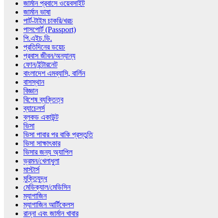
জার্মান প্রবাসে ওয়েবসাইট
জার্মান ভাষা
পার্ট-টাইম চাকরি/খরচ
পাসপোর্ট (Passport)
পি.এইচ.ডি.
প্রতিদিনের ডয়েচ
প্রবাস জীবন/অন্যান্য
ফোন/ইন্টারনেট
বাংলাদেশ এমব্যাসি, বার্লিন
বাসস্থান
বিজ্ঞান
বিশেষ ব্যক্তিত্ব
ব্যাচেলর্স
ব্লকড একাউন্ট
ভিসা
ভিসা পাবার পর বাকি প্রস্তুতি
ভিসা সাক্ষাৎকার
ভিসার জন্য অ্যাপিল
ভ্রমন/খেলাধুলা
মাস্টার্স
মুক্তিযুদ্ধ
মেডিক্যাল/মেডিসিন
ম্যাগাজিন
ম্যাগাজিন আর্টিকেলস
রান্না এবং জার্মান খাবার