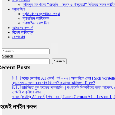
আনিসুল হক খানের ”এজেন্সি – স্বপ্ন ও বাস্তবতা” সিরিজের সকল আর্টি
ম্যাগাজিন
প্রতি মাসের ম্যাগাজিন সংখ্যা
ম্যাগাজিন আর্টিকেলস
ম্যাগাজিনে যোগ দিন
আমাদের সম্পর্কে
বিশেষ ব্যক্তিত্ব
যোগাযোগ
Search
Search
ecent Posts
🇩🇪 ডয়েচ (জার্মান) A1 কোর্স | পর্ব – ০২ | আত্মপরিচয় দেয়া l Sich vorstel
ব্যাচেলর্স – দেশে করব নাকি বিদেশে? আমাদের অভিজ্ঞতা কী বলে?
🇩🇪 জার্মানিতে ফুল ফান্ডেড স্কলারশিপ | বাংলাদেশি শিক্ষার্থীদের জন্য আবেদন
নোটারি ও কুরিয়ার কথন
ডয়েচ (জার্মান) A1 কোর্স || পর্ব – ০১ || Learn German A1 – Lesson 1
হজেই লগইন করুন