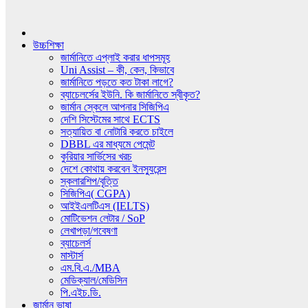
উচ্চশিক্ষা
জার্মানিতে এপ্লাই করার ধাপসমূহ
Uni Assist – কী, কেন, কিভাবে
জার্মানিতে পড়তে কত টাকা লাগে?
ব্যাচেলর্সের ইউনি. কি জার্মানিতে স্বীকৃত?
জার্মান স্কেলে আপনার সিজিপিএ
দেশি সিস্টেমের সাথে ECTS
সত্যায়িত বা নোটারি করতে চাইলে
DBBL এর মাধ্যমে পেমেন্ট
কুরিয়ার সার্ভিসের খরচ
দেশে কোথায় করবেন ইনস্যুরেন্স
স্কলারশিপ/বৃত্তি
সিজিপিএ( CGPA)
আইইএলটিএস (IELTS)
মোটিভেশন লেটার / SoP
লেখাপড়া/গবেষণা
ব্যাচেলর্স
মাস্টার্স
এম.বি.এ./MBA
মেডিক্যাল/মেডিসিন
পি.এইচ.ডি.
জার্মান ভাষা