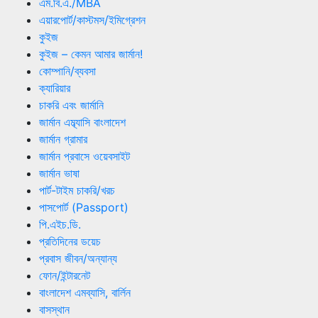
এম.বি.এ./MBA
এয়ারপোর্ট/কাস্টমস/ইমিগ্রেশন
কুইজ
কুইজ – কেমন আমার জার্মান!
কোম্পানি/ব্যবসা
ক্যারিয়ার
চাকরি এবং জার্মানি
জার্মান এম্ব্যাসি বাংলাদেশ
জার্মান গ্রামার
জার্মান প্রবাসে ওয়েবসাইট
জার্মান ভাষা
পার্ট-টাইম চাকরি/খরচ
পাসপোর্ট (Passport)
পি.এইচ.ডি.
প্রতিদিনের ডয়েচ
প্রবাস জীবন/অন্যান্য
ফোন/ইন্টারনেট
বাংলাদেশ এমব্যাসি, বার্লিন
বাসস্থান