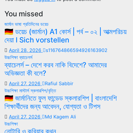
You missed
জার্মান ভাষা
প্রতিদিনের ডয়েচ
🇩🇪 ডয়েচ (জার্মান) A1 কোর্স | পর্ব – ০২ | আত্মপরিচয়
দেয়া l Sich vorstellen
April 28, 2026
s116764866594926163902
উচ্চশিক্ষা
ব্যাচেলর্স
ব্যাচেলর্স – দেশে করব নাকি বিদেশে? আমাদের
অভিজ্ঞতা কী বলে?
April 27, 2026
Rafiul Sabbir
উচ্চশিক্ষা
মাস্টার্স
স্কলারশিপ/বৃত্তি
🇩🇪 জার্মানিতে ফুল ফান্ডেড স্কলারশিপ | বাংলাদেশি
শিক্ষার্থীদের জন্য আবেদন, যোগ্যতা ও টিপস
April 27, 2026
Md Kagem Ali
উচ্চশিক্ষা
নোটারি ও কুরিয়ার কথন