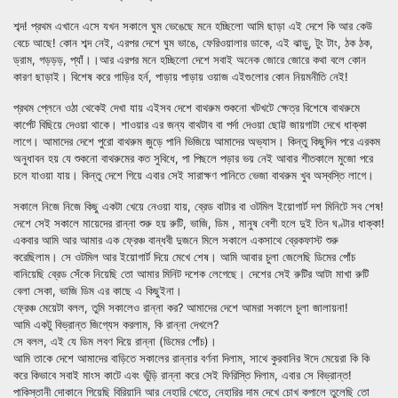
শব্দ! প্রথম এখানে এসে যখন সকালে ঘুম ভেঙেছে মনে হচ্ছিলো আমি ছাড়া এই দেশে কি আর কেউ
বেচে আছে! কোন শব্দ নেই, এরপর দেশে ঘুম ভাঙে, ফেরিওয়ালার ডাকে, এই ঝাড়ু, টুং টাং, ঠক ঠক,
ড্রাম, গড়ড়ড়, প্যাঁ।।আর এরপর মনে হচ্ছিলো দেশে সবাই অনেক জোরে জোরে কথা বলে কোন
কারণ ছাড়াই। বিশেষ করে গাড়ির হর্ন, পাড়ায় পাড়ায় ওয়াজ এইগুলোর কোন নিয়মনীতি নেই!
প্রথম প্লেনে ওঠা থেকেই দেখা যায় এইসব দেশে বাথরুম শুকনো খটখটে ক্ষেত্র বিশেষে বাথরুমে
কার্পেট বিছিয়ে দেওয়া থাকে। শাওয়ার এর জন্য বাথটাব বা পর্দা দেওয়া ছোট্ট জায়গাটা দেখে ধাক্কা
লাগে। আমাদের দেশে পুরো বাথরুম জুড়ে পানি ভিজিয়ে আমাদের অভ্যাস। কিন্তু কিছুদিন পরে এরকম
অনুধাবন হয় যে শুকনো বাথরুমের কত সুবিধে, পা পিছলে পড়ার ভয় নেই আবার শীতকালে মুজো পরে
চলে যাওয়া যায়। কিন্তু দেশে গিয়ে এবার সেই সারাক্ষণ পানিতে ভেজা বাথরুম খুব অস্বস্তি লাগে।
সকালে নিজে নিজে কিছু একটা খেয়ে নেওয়া যায়, ব্রেড বাটার বা ওটমিল ইয়োগার্ট দশ মিনিটে সব শেষ!
দেশে সেই সকালে মায়েদের রান্না শুরু হয় রুটি, ভাজি, ডিম , মানুষ বেশী হলে দুই তিন ঘণ্টার ধাক্কা!
একবার আমি আর আমার এক ফ্রেঞ্চ বান্ধবী দুজনে মিলে সকালে একসাথে ব্রেকফাস্ট শুরু
করেছিলাম। সে ওটমিল আর ইয়োগার্ট দিয়ে মেখে শেষ। আমি আবার চুলা জেলেছি ডিমের পোঁচ
বানিয়েছি ব্রেড সেঁকে নিয়েছি তো আমার মিনিট দশেক লেগেছে। দেশের সেই রুটির আটা মাখা রুটি
বেলা সেকা, ভাজি ডিম এর কাছে এ কিছুইনা।
ফ্রেঞ্চ মেয়েটা বলল, তুমি সকালেও রান্না কর? আমাদের দেশে আমরা সকালে চুলা জালায়না!
আমি একটু বিভ্রান্ত জিগ্যেস করলাম, কি রান্না দেখলে?
সে বলল, এই যে ডিম লবণ দিয়ে রান্না (ডিমের পোঁচ)।
আমি তাকে দেশে আমাদের বাড়িতে সকালের রান্নার বর্ণনা দিলাম, সাথে কুরবানির ঈদে মেয়েরা কি কি
করে কিভাবে সবাই মাংস কাটে এবং ভুঁড়ি রান্না করে সেই ফিরিস্তি দিলাম, এবার সে বিভ্রান্ত!
পাকিস্তানী দোকানে গিয়েছি বিরিয়ানি আর নেহারি খেতে, নেহারির দাম দেখে চোখ কপালে তুলেছি তো