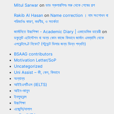
Mitul Sarwar
on
ডাড স্কলারশিপঃ শুরু থেকে শেষের গল্প
Rakib Al Hasan
on
Name correction । নাম সংশোধন বা
পরিবর্তনঃ কারণ, করণীয়, ও সতর্কতা
জার্মানিতে উচ্চশিক্ষা - Academic Diary | একাডেমিক ডায়েরী
on
ডকুমেন্ট এটেস্টেশন বা অন্য কোন কাজে কিভাবে জার্মান এমব্যাসি থেকে
এপয়েন্টমেণ্ট নিবেন? (স্টুডেন্ট ভিসার জন্য ভিন্ন পদ্ধতি)
BSAAG contributors
Motivation Letter/SoP
Uncategorized
Uni Assist – কী, কেন, কিভাবে
অন্যান্য
আইইএলটিএস (IELTS)
আইন-কানুন
ইনস্যুরেন্স
উচ্চশিক্ষা
এজেন্সি/দালাল