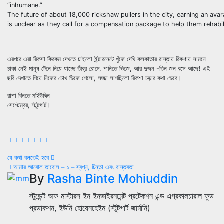
“inhumane.”
The future of about 18,000 rickshaw pullers in the city, earning an av
is unclear as they call for a compensation package to help them rehabili
এরপরে এরা রিকসা কিরকম দেখতে চাইলো ইন্টারনেটে খুঁজে দেখি কলকাতার রাস্তায় রিকশায় সামনে
চাকা নেই মানুষ টেনে নিয়ে যাচ্ছে তীব্র রোদে, পানিতে ভিজে, আর দুজন -তিন জন বসে আছে! এই
ছবি দেখাতে গিয়ে নিজের চোখ ভিজে গেলো, লজ্জা লাগছিলো রিকশা চড়ার কথা ভেবে।
রাশা বিনতে মহিউদ্দিন
সেপ্টেম্বর, স্টূটগার্ট।
Post
যে কথা বলতেই হবে
আমার আবোল তাবোল – ১ – স্বপ্ন, চিন্তা এবং বাস্তবতা
navigation
By
Rasha Binte Mohiuddin
স্টুডেন্ট অফ মাস্টারস ইন ইনভাইরনমেন্ট প্রটেকশন এন্ড এগ্রকালচারাল ফুড
প্রডাকশন, ইউনি হোয়েনহেইম (স্টুটগার্ট জার্মানি)