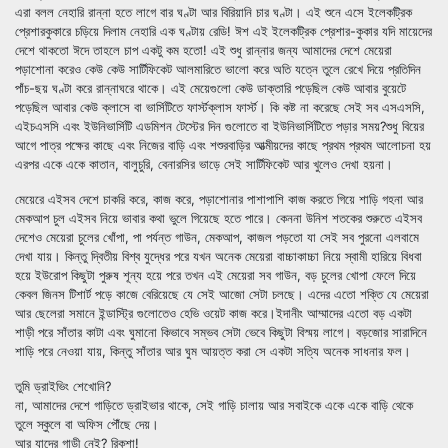
এরা বলল নেহারি রান্না হতে লাগে বার ঘণ্টা আর বিরিয়ানি চার ঘণ্টা। এই শুনে এসে ইলেকট্রিক
প্রেশারকুকারে চড়িয়ে দিলাম নেহারি এক ঘণ্টায় রেডি! ঈশ এই ইলেকট্রিক প্রেশার-কুকার যদি মায়েদের
দেশে থাকতো ঈদে তাহলে চাপ একটু কম হতো! এই শুধু রান্নার জন্য আমাদের দেশে মেয়েরা
পড়াশোনা করেও কেউ কেউ সার্টিফিকেট আলমারিতে ভালো করে অতি যত্নে তুলে রেখে দিয়ে প্রতিদিন
পাঁচ-ছয় ঘণ্টা করে রান্নাঘরে থাকে। এই মেয়েগুলো কেউ ডাক্তারি পড়েছিল কেউ আবার বুয়েটে
পড়েছিল আবার কেউ ক্লাসে বা ভার্সিটিতে ফার্স্টক্লাস ফার্স্ট। কি কষ্ট না করেছে সেই সব এসএসসি,
এইচএসসি এবং ইউনিভার্সিটি এডমিশন টেস্টের দিন গুলোতে বা ইউনিভার্সিটিতে পড়ার সময়?শুধু বিয়ের
আগে পাত্র পক্ষের কাছে এবং নিজের বাড়ি এবং শশুরবাড়ির আত্মীয়দের কাছে প্রথম প্রথম আলোচনা হয়
এরপর একে একে কাতান, বালুচুরি, বেনারসির ভাড়ে সেই সার্টিফিকেট আর খুলেও দেখা হয়না।
মেয়েরে এইসব দেশে চাকরি করে, কাজ করে, পড়াশোনার পাশাপাশি কাজ করতে গিয়ে শাড়ি গহনা আর
মেকআপ চুল এইসব নিয়ে ভাবার কথা ভুলে গিয়েছে হতে পারে। কেননা উনিশ শতকের শুরুতে এইসব
দেশেও মেয়েরা চুলের খোঁপা, পা পর্যন্ত গাউন, মেকআপ, কাজল পড়তো যা সেই সব পুরনো এলবামে
দেখা যায়। কিন্তু দ্বিতীয় বিশ্ব যুদ্ধের পরে যখন অনেক মেয়েরা বাচ্চাকাচ্চা নিয়ে স্বামী হারিয়ে বিধবা
হয়ে ইউরোপ কিছুটা পুরুষ শূন্য হয়ে পরে তখন এই মেয়েরা সব গাউন, বড় চুলের খোপা ফেলে দিয়ে
কেবল জিনস টিশার্ট পড়ে কাজে বেরিয়েছে যে সেই আজো সেটা চলছে। এদের এতো শক্তি যে মেয়েরা
আর ছেলেরা সমানে ইন্ডাস্ট্রি গুলোতেও হেভি ওয়েট কাজ করে।ইদানীং আম্মাদের এতো বড় একটা
শাড়ী পরে সাঁতার কাটা এবং ঘুমানো কিভাবে সম্ভব সেটা ভেবে কিছুটা বিস্ময় লাগে। বড়জোর সারাদিনে
শাড়ি পরে নেওয়া যায়, কিন্তু সাঁতার আর ঘুম আয়ত্ত করা সে একটা সত্যি অনেক সাধনার ফল।
তুমি ড্রাইভিং শেখোনি?
না, আমাদের দেশে গাড়িতে ড্রাইভার থাকে, সেই গাড়ি চালায় আর সবাইকে একে একে বাড়ি থেকে
তুলে স্কুলে বা অফিস পৌঁছে দেয়।
আর যাদের গাড়ী নেই? রিকশা!