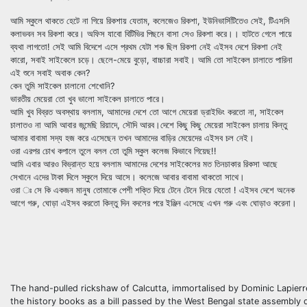
আমি স্কুলে থাকতে হেটে না গিয়ে রিকশায় যেতাম, কলেজেও রিকশা, ইউনিভার্সিটিতেও সেই, টিএসসি
কলাভবন সব রিকশা করে। অফিস যাবো বিটিভির পিছনে বাসা সেও রিকশা করে।। হাটতে গেলে পায়ে
ব্যথা লাগতো! সেই আমি বিদেশে এসে প্রথম যেটা শক ছিল রিকশা নেই এইসব দেশে রিকশা নেই
কারো, সবাই সাইকেলে চড়ে। ছেলে-মেয়ে বুড়ো, বাচ্চারা সবাই। আমি তো সাইকেল চালাতে পারিনা
এই শুনে সবাই অবাক কেন?
কেন তুমি সাইকেল চালানো শেখোনি?
ভারতীয় মেয়েরা তো খুব ভালো সাইকেল চালাতে পারে।
আমি খুব বিব্রত অবস্থায় বললাম, আমাদের দেশে তো আগে মেয়েরা ড্রাইভিং করতো না, সাইকেল
চালাতও না আমি আবার জন্মেছি রিয়াদে, সৌদি আরব।দেশে কিছু কিছু মেয়েরা সাইকেল চালায় কিন্তু
আমার বাবামা সদ্য হজ করে এসেছেন তখন আমাদের বাড়ির মেয়েদের এইসব চল নেই।
ওরা এরপর চোখ কপালে তুলে বলল তো তুমি স্কুল কলেজ কিভাবে গিয়েছ!!
আমি এবার আরও বিভ্রান্ত হয়ে বললাম আমাদের দেশের সাইকেলের মত তিনচাকার রিকসা আছে
সেখানে এদের টাকা দিলে স্কুলে দিয়ে আসে। কলেজে আবার বাবামা থাকতো সাথে।
ওরা ঃ সে কি একজন মানুষ তোমাকে পেশী শক্তি দিয়ে টেনে টেনে নিয়ে যেতো ! এইসব দেশে অনেক
আগে গরু, ঘোড়া এইসব করতো কিন্তু দিন বদলের পরে ইঞ্জিন এসেছে এখন গরু এবং ঘোড়াও করেনা।
The hand-pulled rickshaw of Calcutta, immortalised by Dominic Lapierre’
the history books as a bill passed by the West Bengal state assembly 