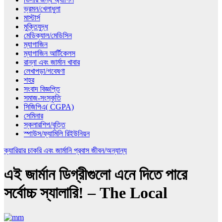
ভ্রমন/খেলাধুলা
মাস্টার্স
মুক্তিযুদ্ধ
মেডিক্যাল/মেডিসিন
ম্যাগাজিন
ম্যাগাজিন আর্টিকেলস
রান্না এবং জার্মান খাবার
লেখাপড়া/গবেষণা
শহর
সংবাদ বিজ্ঞপ্তি
সমাজ-সংস্কৃতি
সিজিপিএ( CGPA)
সেমিনার
স্কলারশিপ/বৃত্তি
স্পাউস/ফ্যামিলি রিইউনিয়ন
ক্যারিয়ার
চাকরি এবং জার্মানি
প্রবাস জীবন/অন্যান্য
এই জার্মান ডিগ্রীগুলো এনে দিতে পারে
সর্বোচ্চ স্যালারি! – The Local