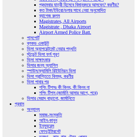
প্রথমবার যাত্রী হিসেবে বিমানবন্দরে আসবেন? করণীয়?
কত টাকা/ইউরো/ডলার সাথে নেয়া অনুমোদিত
ব্যাগেজ রুলস
Magistrates, All Airports
Magistrate , Dhaka Airport
Airport Armed Police Batt.
পাসপোর্ট
ব্লকড একাউন্ট
ভিসা অ্যাপয়েন্টমেন্ট নেয়ার পদ্ধতি
স্টুডেন্ট ভিসা ফর্ম পূরণ
ভিসা সাক্ষাৎকার
ভিসার জন্য অ্যাপিল
স্পাউস/ফ্যামিলি রিইউনিয়ন ভিসা
ভিসা প্রাপ্তিতে বিলম্ব, করণীয়
ভিসা পাবার পর
শপিং টিপসঃ কী কিনব, কী কিনব না
শপিং টিপস (জার্মানি আসার আগে, পরে)
ভিসার মেয়াদ বাড়ানো, জার্মানিতে
প্রবাস
অন্যান্য
সমাজ-সংস্কৃতি
আইন-কানুন
ইনস্যুরেন্স
ফোন/ইন্টারনেট
ভ্রমণ – কার, বাস, ট্রেন, প্লেন