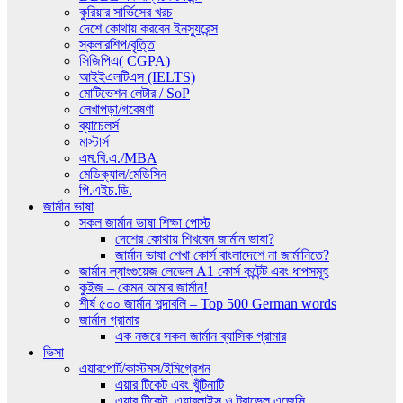
কুরিয়ার সার্ভিসের খরচ
দেশে কোথায় করবেন ইনস্যুরেন্স
স্কলারশিপ/বৃত্তি
সিজিপিএ( CGPA)
আইইএলটিএস (IELTS)
মোটিভেশন লেটার / SoP
লেখাপড়া/গবেষণা
ব্যাচেলর্স
মাস্টার্স
এম.বি.এ./MBA
মেডিক্যাল/মেডিসিন
পি.এইচ.ডি.
জার্মান ভাষা
সকল জার্মান ভাষা শিক্ষা পোস্ট
দেশের কোথায় শিখবেন জার্মান ভাষা?
জার্মান ভাষা শেখা কোর্স বাংলাদেশে না জার্মানিতে?
জার্মান ল্যাংগুয়েজ লেভেল A1 কোর্স কন্টেন্ট এবং ধাপসমূহ
কুইজ – কেমন আমার জার্মান!
শীর্ষ ৫০০ জার্মান শব্দাবলি – Top 500 German words
জার্মান গ্রামার
এক নজরে সকল জার্মান ব্যাসিক গ্রামার
ভিসা
এয়ারপোর্ট/কাস্টমস/ইমিগ্রেশন
এয়ার টিকেট এবং খুঁটিনাটি
এয়ার টিকেট, এয়ারলাইন্স ও ট্রাভেল এজেন্সি