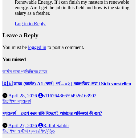
Renewable Energy. If i can finish my masters in renewable
energy. Am I get the job in this field and how is the starting
salary as a fresher.
Log in to Reply
Leave a Reply
You must be
logged in
to post a comment.
You missed
জার্মান ভাষা
প্রতিদিনের ডয়েচ
🇩🇪 ডয়েচ (জার্মান) A1 কোর্স | পর্ব – ০২ | আত্মপরিচয় দেয়া l Sich vorstellen
April 28, 2026
s116764866594926163902
উচ্চশিক্ষা
ব্যাচেলর্স
ব্যাচেলর্স – দেশে করব নাকি বিদেশে? আমাদের অভিজ্ঞতা কী বলে?
April 27, 2026
Rafiul Sabbir
উচ্চশিক্ষা
মাস্টার্স
স্কলারশিপ/বৃত্তি