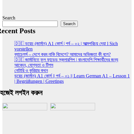
Search
Search
ecent Posts
🇩🇪 ডয়েচ (জার্মান) A1 কোর্স | পর্ব – ০২ | আত্মপরিচয় দেয়া l Sich
vorstellen
ব্যাচেলর্স – দেশে করব নাকি বিদেশে? আমাদের অভিজ্ঞতা কী বলে?
🇩🇪 জার্মানিতে ফুল ফান্ডেড স্কলারশিপ | বাংলাদেশি শিক্ষার্থীদের জন্য
আবেদন, যোগ্যতা ও টিপস
নোটারি ও কুরিয়ার কথন
ডয়েচ (জার্মান) A1 কোর্স || পর্ব – ০১ || Learn German A1 – Lesson 1
| Begrüßungen | Greetings
হজেই লগইন করুন