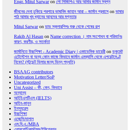
Engr. Mitul Sarwar
on
লো সিজিপিএ আর আমার জার্মান স্বপ্ন
জীবনের দেনা চুকিয়ে পরপারে ভাষাবিদ জাহান আরা – জার্মান প্রবাসে
on
ভাষার
পাঠ আমার খুব ধ্যানের আনন্দের আর মগ্নতার
Mitul Sarwar
on
ডাড স্কলারশিপঃ শুরু থেকে শেষের গল্প
Rakib Al Hasan
on
Name correction । নাম সংশোধন বা পরিবর্তনঃ
কারণ, করণীয়, ও সতর্কতা
জার্মানিতে উচ্চশিক্ষা - Academic Diary | একাডেমিক ডায়েরী
on
ডকুমেন্ট
এটেস্টেশন বা অন্য কোন কাজে কিভাবে জার্মান এমব্যাসি থেকে এপয়েন্টমেণ্ট
নিবেন? (স্টুডেন্ট ভিসার জন্য ভিন্ন পদ্ধতি)
BSAAG contributors
Motivation Letter/SoP
Uncategorized
Uni Assist – কী, কেন, কিভাবে
অন্যান্য
আইইএলটিএস (IELTS)
আইন-কানুন
ইনস্যুরেন্স
উচ্চশিক্ষা
এজেন্সি/দালাল
এম.বি.এ./MBA
এয়ারপোর্ট/কাস্টমস/ইমিগ্রেশন