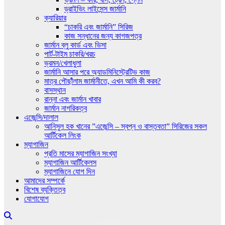
ড্রাইভিং লাইসেন্স জার্মানি
ক্যারিয়ার
“চাকরি এবং জার্মানি” সিরিজ
কাজ সন্ধানের জন্য কাগজপত্র
জার্মান ব্লু কার্ড এবং ভিসা
পার্ট-টাইম চাকরি/খরচ
ভ্রমন/খেলাধুলা
জার্মানি আসার পরে অ্যাডমিনিস্ট্রেটিভ কাজ
মাত্র পৌছাঁঁলাম জার্মানীতে, এখন আমি কী করব?
বাসস্থান
রান্না এবং জার্মান খাবার
জার্মান নাগরিকত্ব
এজেন্সি/দালাল
আনিসুল হক খানের ”এজেন্সি – স্বপ্ন ও বাস্তবতা” সিরিজের সকল
আর্টিকেল লিংক
ম্যাগাজিন
প্রতি মাসের ম্যাগাজিন সংখ্যা
ম্যাগাজিন আর্টিকেলস
ম্যাগাজিনে যোগ দিন
আমাদের সম্পর্কে
বিশেষ ব্যক্তিত্ব
যোগাযোগ