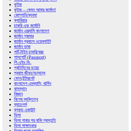
কুইজ
কুইজ – কেমন আমার জার্মান!
কোম্পানি/ব্যবসা
ক্যারিয়ার
চাকরি এবং জার্মানি
জার্মান এম্ব্যাসি বাংলাদেশ
জার্মান গ্রামার
জার্মান প্রবাসে ওয়েবসাইট
জার্মান ভাষা
পার্ট-টাইম চাকরি/খরচ
পাসপোর্ট (Passport)
পি.এইচ.ডি.
প্রতিদিনের ডয়েচ
প্রবাস জীবন/অন্যান্য
ফোন/ইন্টারনেট
বাংলাদেশ এমব্যাসি, বার্লিন
বাসস্থান
বিজ্ঞান
বিশেষ ব্যক্তিত্ব
ব্যাচেলর্স
ব্লকড একাউন্ট
ভিসা
ভিসা পাবার পর বাকি প্রস্তুতি
ভিসা সাক্ষাৎকার
ভিসার জন্য অ্যাপিল