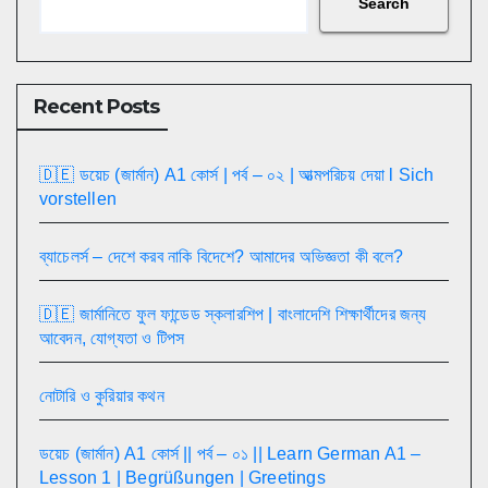
Search
Recent Posts
🇩🇪 ডয়েচ (জার্মান) A1 কোর্স | পর্ব – ০২ | আত্মপরিচয় দেয়া l Sich
vorstellen
ব্যাচেলর্স – দেশে করব নাকি বিদেশে? আমাদের অভিজ্ঞতা কী বলে?
🇩🇪 জার্মানিতে ফুল ফান্ডেড স্কলারশিপ | বাংলাদেশি শিক্ষার্থীদের জন্য
আবেদন, যোগ্যতা ও টিপস
নোটারি ও কুরিয়ার কথন
ডয়েচ (জার্মান) A1 কোর্স || পর্ব – ০১ || Learn German A1 –
Lesson 1 | Begrüßungen | Greetings