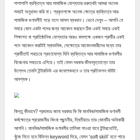
পাশাপাশি ব্যক্তিত্ব আর সামাজিক যোগ্যতার গুরুত্বটা আমরা অনেক
সময়ই অনুধাবন করি না। প্রকৃতপক্ষে অনেক ক্ষেত্রে ব্যক্তিত্ব আর
সামাজিক গুণাবলীই গড়ে তলে আসল ব্যবধান। ভেবে দেখুন – আপনি যে
সময়ে কোন একটা পদের জন্য আবেদন করছেন ঠিক একই সময়ে একই
শিক্ষাগত বা প্রাতিষ্ঠানিক যোগ্যতার আরও কমপক্ষে একজন প্রার্থীর একই
পদে আবেদন করাটাই স্বাভাবিক, সেক্ষেত্রে আবেদনকারীদের মধ্যে তার
প্রার্থীতাই সবচেয়ে গ্রহণযোগ্য যিনি ব্যক্তিত্ব আর সামাজিক গুণাবলীর
বিবেচনায় সবচেয়ে এগিয়ে। তাই যেমন দরকার জীবনবৃত্তান্তে তার
উল্লেখ তেমনি ইন্টারভিউ এর কথোপকথনে ও তার প্রতিফলন ঘটাটা
আবশ্যক।
কিন্তু কীভাবে? প্রথমতঃ জানা দরকার কি কি মানবিক/সামাজিক গুণাবলী
কর্মক্ষেত্রে প্রয়োজনীয় কিংবা পছন্দনীয়, দ্বিতীয়তঃ তার কোনটির অধিকারী
আপনি। মানবিক/সামাজিক গুণাবলীর তালিকা পাওয়া যাবে ইন্টারনেটেই,
খুঁজে নিতে হবে বিভিন্ন keyword দিয়ে, যেমন ‘soft skill’ হতে পারে