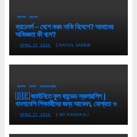
উচ্চশিক্ষা
ব্যাচেলর্স
ব্যাচেলর্স – দেশে করব নাকি বিদেশে? আমাদের
অভিজ্ঞতা কী বলে?
APRIL 27, 2026
RAFIUL SABBIR
উচ্চশিক্ষা
মাস্টার্স
স্কলারশিপ/বৃত্তি
🇩🇪 জার্মানিতে ফুল ফান্ডেড স্কলারশিপ |
বাংলাদেশি শিক্ষার্থীদের জন্য আবেদন, যোগ্যতা ও
টিপস
APRIL 27, 2026
MD KAGEM ALI