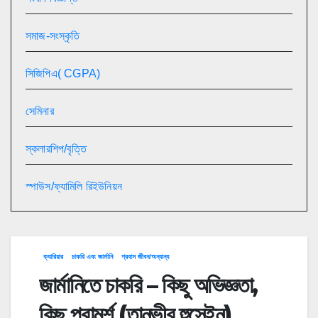
সমাজ-সংস্কৃতি
সিজিপিএ( CGPA)
সেমিনার
স্কলারশিপ/বৃত্তি
স্পাউস/ফ্যামিলি রিইউনিয়ন
ক্যারিয়ার
চাকরি এবং জার্মানি
প্রবাস জীবন/অন্যান্য
জার্মানিতে চাকরি – কিছু অভিজ্ঞতা,
কিছু পরামর্শ (তানভীর হুসেইন)