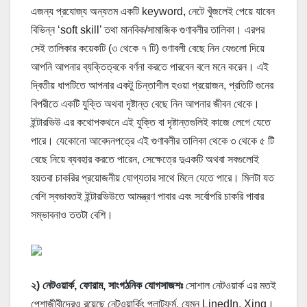
এজন্য প্রযোজ্য অন্যতম একটি keyword, নেটে খুঁজলেই পেয়ে যাবেন
বিভিন্ন ‘soft skill’ তথা মানবিক/সামাজিক গুণাবলীর তালিকা। এরপর
সেই তালিকার কয়েকটি (৩ থেকে ৭ টি) গুণাবলী বেছে নিন যেগুলো দিয়ে
আপনি আপনার ব্যক্তিত্বকে বর্ণনা করতে পারবেন বলে মনে করেন। এই
দ্বিতীয় ধাপটিতে আপনার একটু চিন্তাশীল হওয়া প্রয়োজন, প্রতিটি গুনের
বিপরীতে একটি যুক্তি অথবা দৃষ্টান্ত বেছে নিন আপনার জীবন থেকে।
ইন্টারভিউ এর কথোপকথনে এই যুক্তি বা দৃষ্টান্তগুলিই কাজে লেগে যেতে
পারে। যেকোনো আবেদনপত্রে এই গুণাবলীর তালিকা থেকে ৩ থেকে ৫ টি
বেছে নিয়ে ব্যবহার করতে পারেন, সেক্ষেত্রে দুএকটি অথবা সবগুলোই
হয়তবা চাকরির প্রয়োজনীয় যোগ্যতার সাথে মিলে যেতে পারে। মিলটা যত
বেশি স্বভাবতই ইন্টারভিউতে আমন্ত্রণ পাবার এবং সর্বোপরি চাকরি পাবার
সম্ভাবনাও ততটা বেশি।
২) নেটওয়ার্ক, ফোরাম, সাংগঠনিক যোগসাজশঃ
সোশাল নেটওয়ার্ক এর মতই
পেশাজীবীদেরও রয়েছে নেটওয়ার্কিং প্লাটফর্ম, যেমন LinedIn, Xing।