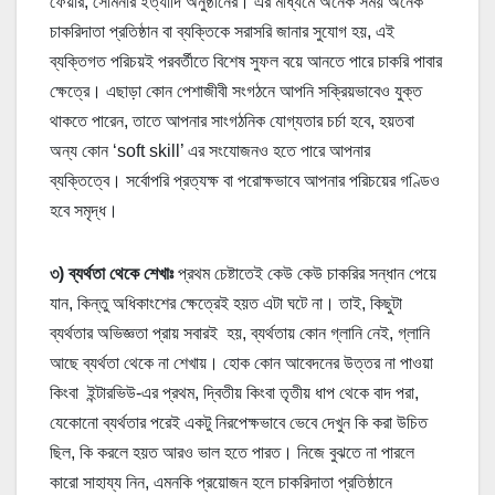
ফেয়ার, সেমিনার ইত্যাদি অনুষ্ঠানের। এর মাধ্যমে অনেক সময় অনেক
চাকরিদাতা প্রতিষ্ঠান বা ব্যক্তিকে সরাসরি জানার সুযোগ হয়, এই
ব্যক্তিগত পরিচয়ই পরবর্তীতে বিশেষ সুফল বয়ে আনতে পারে চাকরি পাবার
ক্ষেত্রে। এছাড়া কোন পেশাজীবী সংগঠনে আপনি সক্রিয়ভাবেও যুক্ত
থাকতে পারেন, তাতে আপনার সাংগঠনিক যোগ্যতার চর্চা হবে, হয়তবা
অন্য কোন ‘soft skill’ এর সংযোজনও হতে পারে আপনার
ব্যক্তিত্বে। সর্বোপরি প্রত্যক্ষ বা পরোক্ষভাবে আপনার পরিচয়ের গণ্ডিও
হবে সমৃদ্ধ।
৩) ব্যর্থতা থেকে শেখাঃ
প্রথম চেষ্টাতেই কেউ কেউ চাকরির সন্ধান পেয়ে
যান, কিন্তু অধিকাংশের ক্ষেত্রেই হয়ত এটা ঘটে না। তাই, কিছুটা
ব্যর্থতার অভিজ্ঞতা প্রায় সবারই হয়, ব্যর্থতায় কোন গ্লানি নেই, গ্লানি
আছে ব্যর্থতা থেকে না শেখায়। হোক কোন আবেদনের উত্তর না পাওয়া
কিংবা ইন্টারভিউ-এর প্রথম, দ্বিতীয় কিংবা তৃতীয় ধাপ থেকে বাদ পরা,
যেকোনো ব্যর্থতার পরেই একটু নিরপেক্ষভাবে ভেবে দেখুন কি করা উচিত
ছিল, কি করলে হয়ত আরও ভাল হতে পারত। নিজে বুঝতে না পারলে
কারো সাহায্য নিন, এমনকি প্রয়োজন হলে চাকরিদাতা প্রতিষ্ঠানে