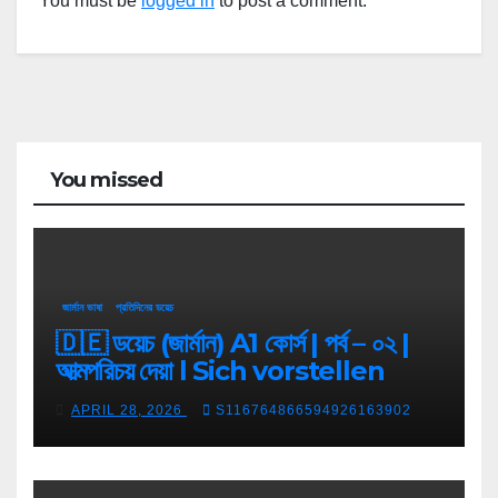
You must be
logged in
to post a comment.
You missed
জার্মান ভাষা
প্রতিদিনের ডয়েচ
🇩🇪 ডয়েচ (জার্মান) A1 কোর্স | পর্ব – ০২ |
আত্মপরিচয় দেয়া l Sich vorstellen
APRIL 28, 2026
S116764866594926163902