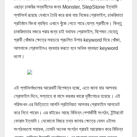
এছাড়া চাকরির সন্ধানীদের জন্য Monster, StepStone ইত্যাদি
প্লাটফর্ম রয়েছে যেখানে তৈরি করে রাখা যায় নিজের প্রোফাইল, চাকরিদাতা
প্রতিষ্ঠান কিংবা ব্যক্তি এখানে খুঁজে পেতে পারে যোগ্য প্রার্থীকে। কিন্তু
চাকরিদাতার নজরে পরার জন্য চাই যথাযথ প্রোফাইল, বিশেষত যেহেতু
প্রার্থী খোঁজার ক্ষেত্রে সবচেয়ে প্রচলিত উপায় keyword দিয়ে খোঁজা,
আপনাকে প্রোফাইলএ ব্যবহার করতে হবে অধিক ব্যবহৃত keyword
গুলো।
এই প্লাটফর্মগুলোর আরেকটি বিশেষত্ব হচ্ছে, এতে জানা যায় আপনার
প্রোফাইল দিনে, সপ্তাহে বা মাসে কয়বার কারো দৃষ্টিগোচর হয়েছে। এই
পরিসংখন এর ভিত্তিতে আপনি প্রতিনিয়ত আপনার প্রোফাইল আপডেট
করে নিতে পারেন। এর বাইরেও আছে বিভিন্ন পেশাজীবী সংগঠন, ইন্টারনেট
ফোরাম ইত্যাদি। যেকোনো বিষয়ে তথ্য জানার ক্ষেত্রে যেমন এইসব
সংগঠনগুলো সহায়ক, তেমনি অনেক সংগঠন প্রায়ই আয়োজন করে বিভিন্ন