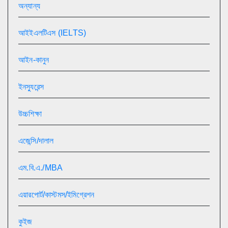
অন্যান্য
আইইএলটিএস (IELTS)
আইন-কানুন
ইনস্যুরেন্স
উচ্চশিক্ষা
এজেন্সি/দালাল
এম.বি.এ./MBA
এয়ারপোর্ট/কাস্টমস/ইমিগ্রেশন
কুইজ