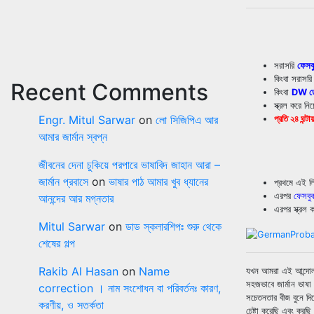
সরাসরি
ফেসব
কিংবা সরাসর
Recent Comments
কিংবা
DW তে 
স্ক্রল করে নি
Engr. Mitul Sarwar
on
লো সিজিপিএ আর
প্রতি ২৪ ঘন্ট
আমার জার্মান স্বপ্ন
জীবনের দেনা চুকিয়ে পরপারে ভাষাবিদ জাহান আরা –
জার্মান প্রবাসে
on
ভাষার পাঠ আমার খুব ধ্যানের
প্রথমে এই ল
এরপর
ফেসবু
আনন্দের আর মগ্নতার
এরপর স্ক্রল 
Mitul Sarwar
on
ডাড স্কলারশিপঃ শুরু থেকে
শেষের গল্প
Rakib Al Hasan
on
Name
যখন আমরা এই আন্দোলন 
সহজভাবে জার্মান ভাষা
correction । নাম সংশোধন বা পরিবর্তনঃ কারণ,
সচেতনতার বীজ বুনে দিত
করণীয়, ও সতর্কতা
চেষ্টা করেছি এবং কর