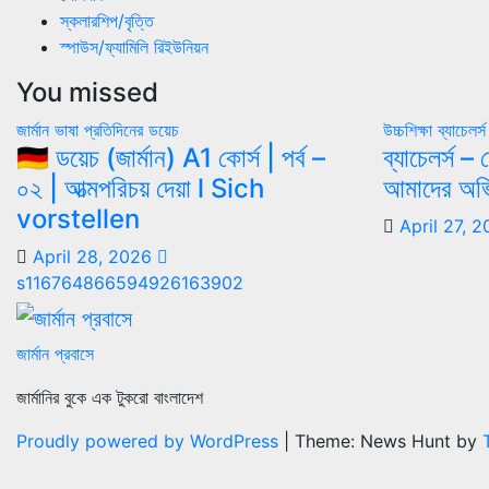
স্কলারশিপ/বৃত্তি
স্পাউস/ফ্যামিলি রিইউনিয়ন
You missed
জার্মান ভাষা
প্রতিদিনের ডয়েচ
উচ্চশিক্ষা
ব্যাচেলর্স
🇩🇪 ডয়েচ (জার্মান) A1 কোর্স | পর্ব –
ব্যাচেলর্স 
০২ | আত্মপরিচয় দেয়া l Sich
আমাদের অভি
vorstellen
April 27, 
April 28, 2026
s116764866594926163902
জার্মান প্রবাসে
জার্মানির বুকে এক টুকরো বাংলাদেশ
Proudly powered by WordPress
|
Theme: News Hunt by