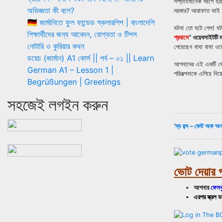
সপ্তাহখানেক আগে হঠা
অভিজ্ঞতা কী বলে?
দরকার? আরাফাত ভাই আ
🇩🇪 জার্মানিতে ফুল ফান্ডেড স্কলারশিপ | বাংলাদেশি
ঘটনা তো ঘটে গেল! ঘট
শিক্ষার্থীদের জন্য আবেদন, যোগ্যতা ও টিপস
প্রবাসে
” ওয়েবসাইটটি
নোটারি ও কুরিয়ার কথন
পেয়েছেন বাঘা বাঘা ও
ডয়েচ (জার্মান) A1 কোর্স || পর্ব – ০১ || Learn
আপনাদের এই একটি ভোট
German A1 – Lesson 1 |
পরিকল্পনাকে এগিয়ে ন
Begrüßungen | Greetings
সহজেই লগইন করুন
‘
দ্য বব্স – বেস্ট অফ অ
ভোট দেয়ার 
আপনার
ফেসব
এরপর স্ক্রল 