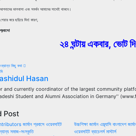
 আপনাদের ভালবাসা এবং সমর্থন আমাদের সাথেই থাকবে।
শেয়ার করে ছড়িয়ে দিন! কারণ,
প্রবাসে!
২৪ ঘন্টায় একবার, ভোট দ
সংক্রান্ত কিছু কথা
মি
tion
ashidul Hasan
r and currently coordinator of the largest community plat
ladeshi Student and Alumni Association in Germany'' (w
d Post
tributors
জার্মান প্রবাসে ওয়েবসাইট
উচ্চশিক্ষা
জার্মান এম্ব্যাসি বাংলাদেশ
জার্ম
্যান্য
সমাজ-সংস্কৃতি
ওয়েবসাইট
ব্যাচেলর্স
মাস্টার্স