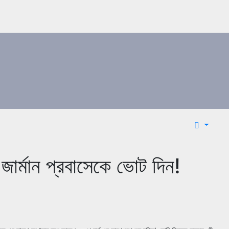
 জার্মান প্রবাসেকে ভোট দিন!