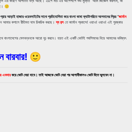
স এর কারণে আপাতত বন্ধ আছে। ২৬শে মার্চ এর আশেপাশে শুভ মুক্তি! আমি জিজ্ঞেস করলাম, কী
্ছে। 🙂
য প্রায় আড়াই হাজার ওয়েবসাইটের সাথে প্রতিযোগিতা করে বাংলা ভাষা ক্যাটাগরিতে আপনাদের প্রিয় “
জার্মান
তখন আমার কপালে রীতিমত ঘাম চিকচিক করছে।
দ্য বব্স
তে জার্মান প্রবাসে! ওয়াও! ওয়াও! এই পুরষ্কার
সাথে বাংলাদেশের মেলবন্ধনকে আরো দৃঢ় করবে। হয়ত এই একটি ভোটই পথশিশুদের নিয়ে আমাদের ভবিষ্যৎ
িন বারবার! 🙂
টায় একবার
করে ভোট দেয়া যাবে। তাই আজকে ভোট দেয়া পর আগামীকালও ভোট দিতে ভুলবেন না।