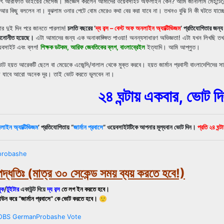
ৎ আরাফাত ভাইয়ের মেসেজ। জিজ্ঞেস করলেন আমাদের ওয়েবসাইট অফলাইন কেন? আমি জানালাম মেইন্টেনেন্
র কিছু বললেন না। বুঝলাম ওনার পেটে বোম মেরেও কথা বের করা যাবে না। তখনও বুঝি নি কী ঘটতে যাচ
ার দুই দিন পরে জানতে পারলাম!
চলতি বছরের ‘
দ্য বব্স – বেস্ট অফ অনলাইন অ্যাক্টিভিজম
’ প্রতিযোগিতার জন্
 মনোনীত হয়েছে।
এটা আমাদের জন্য এক অনাকাঙ্ক্ষিত পাওয়া! অনন্যসাধারণ অভিজ্ঞতা! এটা যখন লিখছি 
য়েবসাইট এবং ব্লগ!
শিক্ষক ডটকম, আরিফ জেবতিকের ব্লগ, বাংলাব্রেইল
ইত্যাদি। আমি আপ্লুত।
 হয়ত আরেকটি ছেলে বা মেয়েকে এজেন্সি/দালাল থেকে মুক্ত করবে। হয়ত জার্মান প্রবাসী বাংলাদেশিদের 
িয়ে যাবে আরো অনেক দূর। তাই ভোট করতে ভুলবেন না।
২৪ ঘন্টায় একবার, ভোট দ
নলাইন অ্যাক্টিভিজম
’ প্রতিযোগিতায় “
জার্মান প্রবাসে
” ওয়েবসাইটটিকে আপনার মূল্যবান ভোট দিন।
প্রতি ২৪ ঘন্
পদ্ধতিঃ
(মাত্র ৩০ সেকেন্ড সময় ব্যয় করতে হবে!)
ুক
/
টুইটার
একাউন্ট দিয়ে
দ্য বব্স
তে লগ ইন করতে হবে।
ডাউন করে “জার্মান প্রবাসে” কে ভোট করতে হবে। 🙂