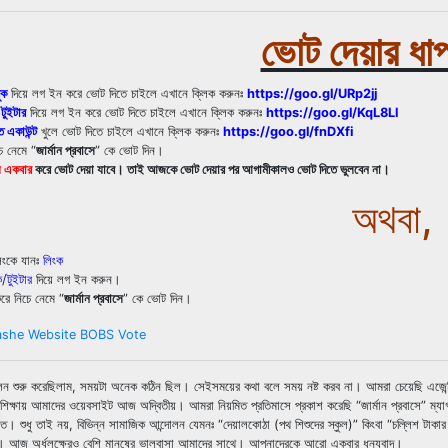
ভোট দেয়ার ধা
ুক
দিয়ে লগ ইন করে ভোট দিতে চাইলে এখানে ক্লিক করুনঃ
https://goo.gl/URp2jj
ি
টুইটার
দিয়ে লগ ইন করে ভোট দিতে চাইলে এখানে ক্লিক করুনঃ
https://goo.gl/KqL8Ll
একাউন্ট
খুলে ভোট দিতে চাইলে এখানে ক্লিক করুনঃ
https://goo.gl/fnDXfi
চে নেমে “
জার্মান প্রবাসে
” কে ভোট দিন।
ায় একবার
করে ভোট দেয়া যাবে। তাই আজকে ভোট দেয়ার পর আগামীকালও ভোট দিতে ভুলবেন না।
অথবা,
িংকে যানঃ
লিংক
ক
/
টুইটার
দিয়ে লগ ইন করুন।
করে নিচে নেমে “
জার্মান প্রবাসে
” কে ভোট দিন।
শুরু করেছিলাম, সময়টা অনেক কঠিন ছিল। সেইসময়ের কথা বলে সময় নষ্ট করব না। আমরা চেয়েছি এজেন্সি/দালা
 শিক্ষায় আমাদের ওয়েবসাইট আজ অদ্বিতীয়। আমরা নিয়মিত প্রতিমাসে প্রকাশ করেছি “জার্মান প্রবাসে” ম্যাগা
ে। শুধু তাই নয়, বিভিন্ন সামাজিক আন্দোলন যেমনঃ “দেয়ালকোঠা (পথ শিশুদের স্কুল)” কিংবা “চল্লিশ টাকার 
ছি। আজ অর্ধলক্ষেরও বেশি মানুষের ভালবাসা আমাদের সাথে। আপনাদেরকে আরো একবার ধন্যবাদ।