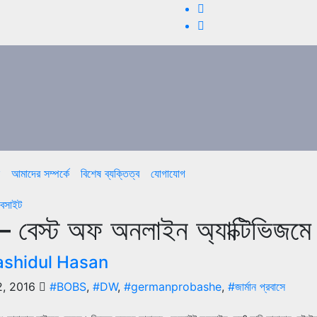
আমাদের সম্পর্কে
বিশেষ ব্যক্তিত্ব
যোগাযোগ
েবসাইট
স – বেস্ট অফ অনলাইন অ্যাক্টিভিজমে
ashidul Hasan
2, 2016
#BOBS
,
#DW
,
#germanprobashe
,
#জার্মান প্রবাসে