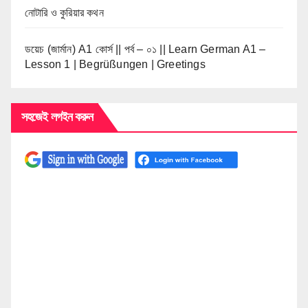
নোটারি ও কুরিয়ার কথন
ডয়েচ (জার্মান) A1 কোর্স || পর্ব – ০১ || Learn German A1 –
Lesson 1 | Begrüßungen | Greetings
সহজেই লগইন করুন