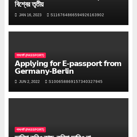
বিশ্বের তৃতীয়
JAN 16, 2023
S116764866594926163902
পাসপোর্ট (PASSPORT)
𝗔𝗽𝗽𝗹𝘆𝗶𝗻𝗴 𝗳𝗼𝗿 𝗘-𝗽𝗮𝘀𝘀𝗽𝗼𝗿𝘁 𝗳𝗿𝗼𝗺
𝗚𝗲𝗿𝗺𝗮𝗻𝘆-𝗕𝗲𝗿𝗹𝗶𝗻
JUN 2, 2022
S100658869157340327945
পাসপোর্ট (PASSPORT)