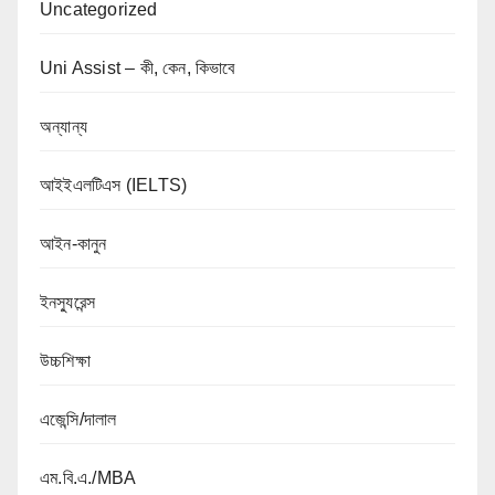
Uncategorized
Uni Assist – কী, কেন, কিভাবে
অন্যান্য
আইইএলটিএস (IELTS)
আইন-কানুন
ইনস্যুরেন্স
উচ্চশিক্ষা
এজেন্সি/দালাল
এম.বি.এ./MBA