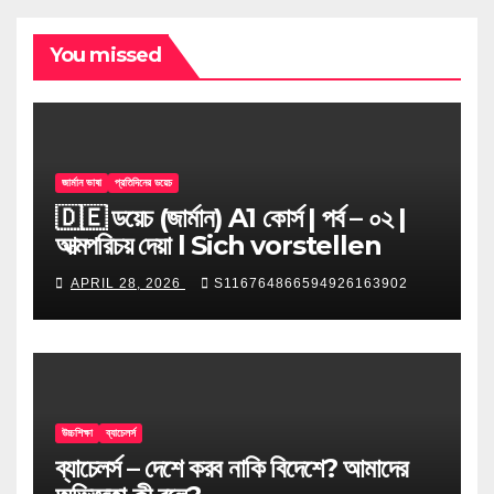
You missed
জার্মান ভাষা
প্রতিদিনের ডয়েচ
🇩🇪 ডয়েচ (জার্মান) A1 কোর্স | পর্ব – ০২ |
আত্মপরিচয় দেয়া l Sich vorstellen
APRIL 28, 2026
S116764866594926163902
উচ্চশিক্ষা
ব্যাচেলর্স
ব্যাচেলর্স – দেশে করব নাকি বিদেশে? আমাদের