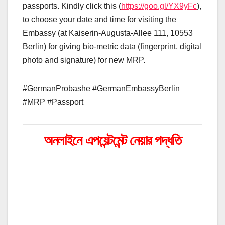
passports. Kindly click this (
https://goo.gl/YX9yFc
),
to choose your date and time for visiting the
Embassy (at Kaiserin-Augusta-Allee 111, 10553
Berlin) for giving bio-metric data (fingerprint, digital
photo and signature) for new MRP.
#GermanProbashe #GermanEmbassyBerlin
#MRP #Passport
অনলাইনে এপয়েন্টমেন্ট নেয়ার পদ্ধতি