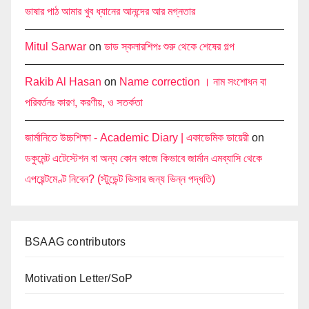
ভাষার পাঠ আমার খুব ধ্যানের আনন্দের আর মগ্নতার
Mitul Sarwar
on
ডাড স্কলারশিপঃ শুরু থেকে শেষের গল্প
Rakib Al Hasan
on
Name correction । নাম সংশোধন বা
পরিবর্তনঃ কারণ, করণীয়, ও সতর্কতা
জার্মানিতে উচ্চশিক্ষা - Academic Diary | একাডেমিক ডায়েরী
on
ডকুমেন্ট এটেস্টেশন বা অন্য কোন কাজে কিভাবে জার্মান এমব্যাসি থেকে
এপয়েন্টমেণ্ট নিবেন? (স্টুডেন্ট ভিসার জন্য ভিন্ন পদ্ধতি)
BSAAG contributors
Motivation Letter/SoP