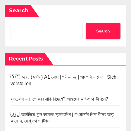
Search
Search
Recent Posts
🇩🇪 ডয়েচ (জার্মান) A1 কোর্স | পর্ব – ০২ | আত্মপরিচয় দেয়া l Sich
vorstellen
ব্যাচেলর্স – দেশে করব নাকি বিদেশে? আমাদের অভিজ্ঞতা কী বলে?
🇩🇪 জার্মানিতে ফুল ফান্ডেড স্কলারশিপ | বাংলাদেশি শিক্ষার্থীদের জন্য
আবেদন, যোগ্যতা ও টিপস