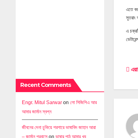
এতে করে
সুতরাং
এ চক্র
ডেটারেন
Po
এয়ার
na
Recent Comments
Engr. Mitul Sarwar
on
লো সিজিপিএ আর
আমার জার্মান স্বপ্ন
জীবনের দেনা চুকিয়ে পরপারে ভাষাবিদ জাহান আরা
– জার্মান প্রবাসে
on
ভাষার পাঠ আমার খুব