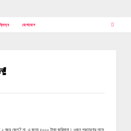
ক্তিত্ব
যোগাযোগ
ন!
ন্য ২ বছর জেল? না, এ জন্য ৫০০০ টাকা জরিমানা। ওজন প্রতারণার নামে