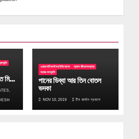
রস্তুতি
এয়ারপোর্ট/কাস্টমস/ইমিগ্রেশন
প্রবাস জীবন/অন্যান্য
সমাজ-সংস্কৃতি
িত মিট
পানের ডিব্বা আর তিন বোতল
ভদকা
ATES,
NOV 10, 2019
টিম জার্মান প্রবাসে
DESH