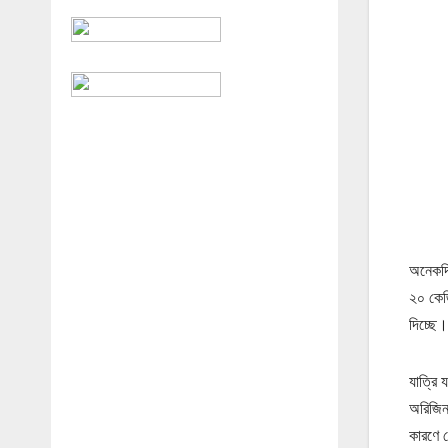
অনেকদি
২০ কেজি
দিচ্ছে
যাত্রি 
অরিজিন 
কারণে স