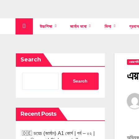
উচ্চশিক্ষা
জার্মান ভাষা
ভিসা
প্রবা
Search
এয়ারপোর্ট
এয়া
Search
Recent Posts
🇩🇪 ডয়েচ (জার্মান) A1 কোর্স | পর্ব – ০২ |
অভিযুক