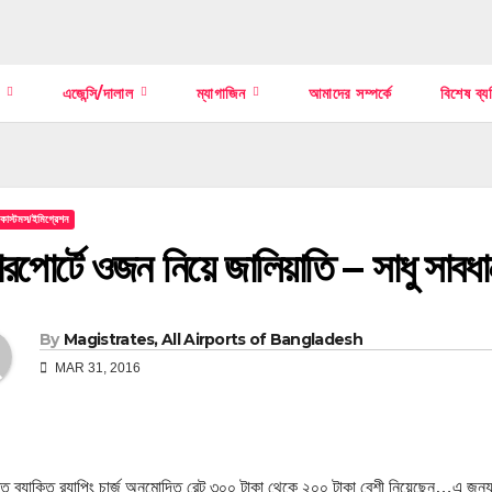
স
এজেন্সি/দালাল
ম্যাগাজিন
আমাদের সম্পর্কে
বিশেষ ব্য
/কাস্টমস/ইমিগ্রেশন
রপোর্টে ওজন নিয়ে জালিয়াতি – সাধু সাবধা
By
Magistrates, All Airports of Bangladesh
MAR 31, 2016
্ত ব্যাক্তি র‍্যাপিং চার্জ অনুমোদিত রেট ৩০০ টাকা থেকে ২০০ টাকা বেশী নিয়েছেন…এ জ