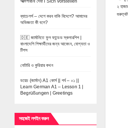
আত্মপরিচয় দেয়া l Sich vorstellen
২ হাজার
গুরুত্
ব্যাচেলর্স – দেশে করব নাকি বিদেশে? আমাদের
অভিজ্ঞতা কী বলে?
🇩🇪 জার্মানিতে ফুল ফান্ডেড স্কলারশিপ |
বাংলাদেশি শিক্ষার্থীদের জন্য আবেদন, যোগ্যতা ও
টিপস
নোটারি ও কুরিয়ার কথন
ডয়েচ (জার্মান) A1 কোর্স || পর্ব – ০১ ||
Learn German A1 – Lesson 1 |
Begrüßungen | Greetings
সহজেই লগইন করুন