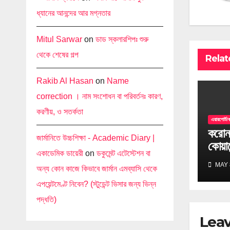
ধ্যানের আনন্দের আর মগ্নতার
Mitul Sarwar
on
ডাড স্কলারশিপঃ শুরু
থেকে শেষের গল্প
Relat
Rakib Al Hasan
on
Name
correction । নাম সংশোধন বা পরিবর্তনঃ কারণ,
করণীয়, ও সতর্কতা
এয়ারপোর্ট/
করোন
জার্মানিতে উচ্চশিক্ষা - Academic Diary |
কোয়ার
একাডেমিক ডায়েরী
on
ডকুমেন্ট এটেস্টেশন বা
MAY 
অন্য কোন কাজে কিভাবে জার্মান এমব্যাসি থেকে
এপয়েন্টমেণ্ট নিবেন? (স্টুডেন্ট ভিসার জন্য ভিন্ন
পদ্ধতি)
Leav