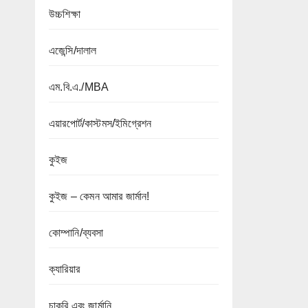
উচ্চশিক্ষা
এজেন্সি/দালাল
এম.বি.এ./MBA
এয়ারপোর্ট/কাস্টমস/ইমিগ্রেশন
কুইজ
কুইজ – কেমন আমার জার্মান!
কোম্পানি/ব্যবসা
ক্যারিয়ার
চাকরি এবং জার্মানি